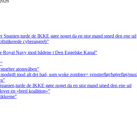
 2026
er Spanien,turde de IKKE gøre noget da en stor mand smed den ene ud
sofistikerede cyberangreb”
tte Royal Navy mod bådene i Den Engelske Kanal”
a”
erstræber atomvåben”
 modgift mod alt det had, som woke zombier= venstrefløj/højrefløj/mus
ra”
 Spanien,turde de IKKE gøre noget da en stor mand smed den ene ud
lover en »bred koalition«”
tikkerne”