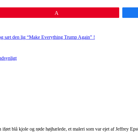
Pin
 og sæt den lig “Make Everything Trump Again” !
ndsynligt
iført blå kjole og røde højhælede, et maleri som var ejet af Jeffrey Epst