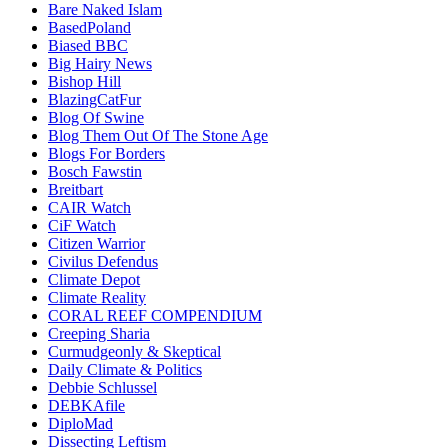
Bare Naked Islam
BasedPoland
Biased BBC
Big Hairy News
Bishop Hill
BlazingCatFur
Blog Of Swine
Blog Them Out Of The Stone Age
Blogs For Borders
Bosch Fawstin
Breitbart
CAIR Watch
CiF Watch
Citizen Warrior
Civilus Defendus
Climate Depot
Climate Reality
CORAL REEF COMPENDIUM
Creeping Sharia
Curmudgeonly & Skeptical
Daily Climate & Politics
Debbie Schlussel
DEBKAfile
DiploMad
Dissecting Leftism