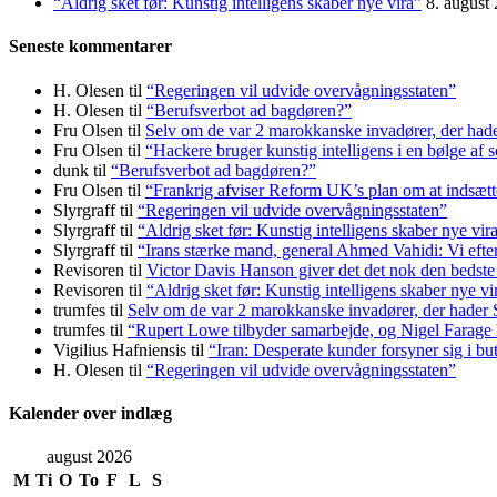
“Aldrig sket før: Kunstig intelligens skaber nye vira”
8. august
Seneste kommentarer
H. Olesen
til
“Regeringen vil udvide overvågningsstaten”
H. Olesen
til
“Berufsverbot ad bagdøren?”
Fru Olsen
til
Selv om de var 2 marokkanske invadører, der had
Fru Olsen
til
“Hackere bruger kunstig intelligens i en bølge af 
dunk
til
“Berufsverbot ad bagdøren?”
Fru Olsen
til
“Frankrig afviser Reform UK’s plan om at indsæ
Slyrgraff
til
“Regeringen vil udvide overvågningsstaten”
Slyrgraff
til
“Aldrig sket før: Kunstig intelligens skaber nye vir
Slyrgraff
til
“Irans stærke mand, general Ahmed Vahidi: Vi eft
Revisoren
til
Victor Davis Hanson giver det det nok den bedste
Revisoren
til
“Aldrig sket før: Kunstig intelligens skaber nye vi
trumfes
til
Selv om de var 2 marokkanske invadører, der hader
trumfes
til
“Rupert Lowe tilbyder samarbejde, og Nigel Farage 
Vigilius Hafniensis
til
“Iran: Desperate kunder forsyner sig i bu
H. Olesen
til
“Regeringen vil udvide overvågningsstaten”
Kalender over indlæg
august 2026
M
Ti
O
To
F
L
S