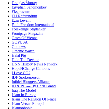
Douglas Murray
Egyptian Sandmonkey
Ekspressum
EU Referendum
Ezra Levant
Faith Freedom International
Forskellige Strøtanker
Frontpage Magazine
Gates Of Vienna
GOPUSA
Gotnews
Greenie Watch
Halal Pig
Hide The Decline
HNN History News Network
HopeNChange Cartoons
I Love CO2
IDF Spokesperson
Infidel Bloggers Alliance
IQ & PC — By Chris Brand
Iraq The Model
Islam In Europe
Islam The Religion Of Peace
Islam Versus Europe
l
Islamophobic