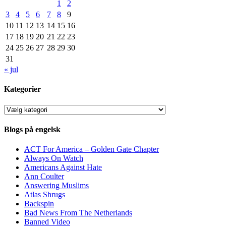
1
2
3
4
5
6
7
8
9
10
11
12
13
14
15
16
17
18
19
20
21
22
23
24
25
26
27
28
29
30
31
« jul
Kategorier
Kategorier
Blogs på engelsk
ACT For America – Golden Gate Chapter
Always On Watch
Americans Against Hate
Ann Coulter
Answering Muslims
Atlas Shrugs
Backspin
Bad News From The Netherlands
Banned Video