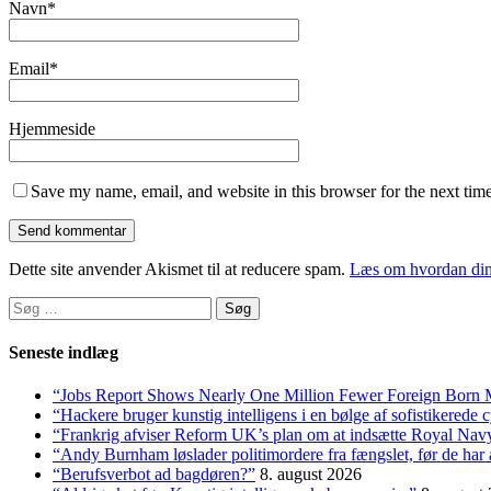
Navn
*
Email
*
Hjemmeside
Save my name, email, and website in this browser for the next tim
Dette site anvender Akismet til at reducere spam.
Læs om hvordan din
Søg
efter:
Seneste indlæg
“Jobs Report Shows Nearly One Million Fewer Foreign Born 
“Hackere bruger kunstig intelligens i en bølge af sofistikerede
“Frankrig afviser Reform UK’s plan om at indsætte Royal Na
“Andy Burnham løslader politi­mordere fra fængslet, før de har a
“Berufsverbot ad bagdøren?”
8. august 2026