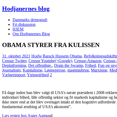
Hodjanernes blog
Danmarks demografi
Fri diskussion
HJEM
Om Hodjanernes Blog
OBAMA STYRER FRA KULISSEN
31. oktober 2021
Hodja
Barack Hussein Obama
,
Befolkningsudskift
Censur Twitter
,
Censur Youtube(=Google)
,
Censur-Amazon
,
Censur
Deplatforming
,
Det offentlige.
,
Drain the Swamp
,
Frihed
,
Fup og sny
Journalister
,
Kapitalisme
,
Løgnepresse
,
magtmisbrug
,
Marxisme
,
Medi
Vælgerimport
,
Ytringsfrihed
2
Få dage inden han blev valgt til USA’s næste præsident i 2008 erklæ
individuel frihed, lille offentlig sektor og fri markeds kapitalisme og
ikke mere end at det blev overtaget intakt af den kognitivt udfordrede
fundamental ændring af USA’s økonomi”.
Læs resten hos Asger Aamun
d