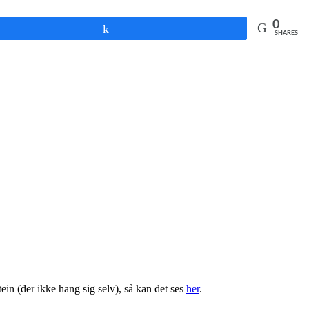
0
Share
SHARES
ein (der ikke hang sig selv), så kan det ses
her
.