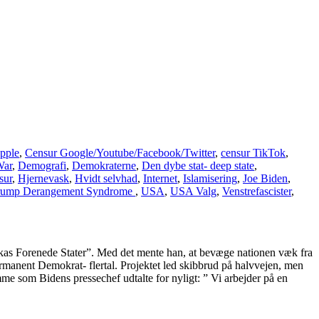
pple
,
Censur Google/Youtube/Facebook/Twitter
,
censur TikTok
,
War
,
Demografi
,
Demokraterne
,
Den dybe stat- deep state
,
sur
,
Hjernevask
,
Hvidt selvhad
,
Internet
,
Islamisering
,
Joe Biden
,
rump Derangement Syndrome
,
USA
,
USA Valg
,
Venstrefascister
,
ikas Forenede Stater”. Med det mente han, at bevæge nationen væk fra
 permanent Demokrat- flertal. Projektet led skibbrud på halvvejen, men
mme som Bidens pressechef udtalte for nyligt: ” Vi arbejder på en