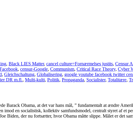
ning
,
Black LIES Matter
,
cancel culture=Fornærmelses justits
,
Censur A
-Facebook
,
censur-Google
,
Communism
,
Critical Race Theory
,
Cyber 
d
,
Gleichschaltung
,
Globalisering
,
google youtube facebook twitter cen
er DR m.fl.
,
Multi-kulti
,
Politik
,
Propaganda
,
Socialister
,
Totalitære
,
T
rede Barack Obama, at det var hans mål, ” fundamentalt at ændre Amer
 hen imod en socialistisk, kollektiv samfundsmodel, centralt styret af et
 Joe Biden, der nu fortsætter, hvor Obama måtte slippe. Målet er det sa