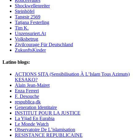
Roncesvalles
Shockwellenreiter
Steinhöfel
Tangsir 2569
Tatjana Festerling
Tim K.
Unzensuriert.At
Volksbetrug
Zivilcourage Für Deutschland
ZukunftsKinder
Latino blogs:
ACTIONS SITA (Sensibilisation À L’Islam Tous Azimuts)
KESAKO?
Alain Jean-Mairet
Enza Ferreri
F. Desouche
respublica,dk
Generation Identitaire
INSTITUT POUR LA JUSTICE
La Yijad En Eurabia
Le Monde Watch
Observatoire De L’islamisation
RESISTANCE REPUBLICAINE