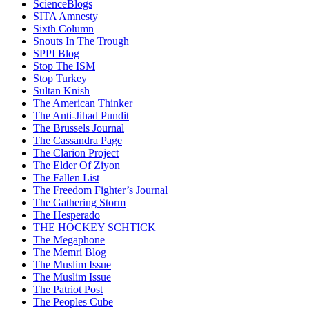
ScienceBlogs
SITA Amnesty
Sixth Column
Snouts In The Trough
SPPI Blog
Stop The ISM
Stop Turkey
Sultan Knish
The American Thinker
The Anti-Jihad Pundit
The Brussels Journal
The Cassandra Page
The Clarion Project
The Elder Of Ziyon
The Fallen List
The Freedom Fighter’s Journal
The Gathering Storm
The Hesperado
THE HOCKEY SCHTICK
The Megaphone
The Memri Blog
The Muslim Issue
The Muslim Issue
The Patriot Post
The Peoples Cube