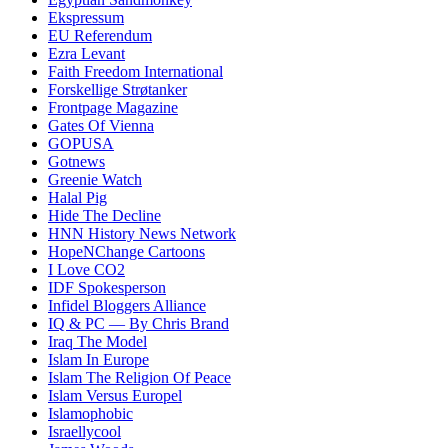
Ekspressum
EU Referendum
Ezra Levant
Faith Freedom International
Forskellige Strøtanker
Frontpage Magazine
Gates Of Vienna
GOPUSA
Gotnews
Greenie Watch
Halal Pig
Hide The Decline
HNN History News Network
HopeNChange Cartoons
I Love CO2
IDF Spokesperson
Infidel Bloggers Alliance
IQ & PC — By Chris Brand
Iraq The Model
Islam In Europe
Islam The Religion Of Peace
Islam Versus Europe
l
Islamophobic
Israellycool