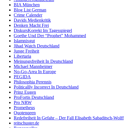
BIA München
Blog List German
Crime Calender
Davids Medienkritik
Denken Macht Frei
DiskursKorrekt Im Tagesspiegel
Goethe Und Der “Prophet” Mohammed
Islamnixgut
Jihad Watch Deutschland
Junge Freiheit
Libertaria
Meinungsfreiheit In Deutschland
Michael Mannheimer
No-Go-Area In Europe
PEGIDA
Philosophia Perennis
Politicallly Incorrect In Deutschland
Prinz Eugen
ProFortis Deutschland
Pro NRW
Prometheus
Quotenqeen
Redefreiheit In Gefahr – Der Fall Elisabeth Sabaditsch-Wolff
reitschuster.de