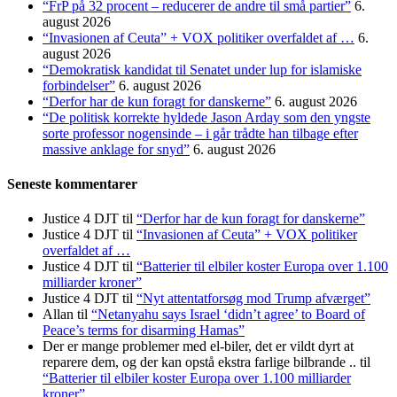
“FrP på 32 procent – reducerer de andre til små partier”
6.
august 2026
“Invasionen af Ceuta” + VOX politiker overfaldet af …
6.
august 2026
“Demokratisk kandidat til Senatet under lup for islamiske
forbindelser”
6. august 2026
“Derfor har de kun foragt for danskerne”
6. august 2026
“De politisk korrekte hyldede Jason Arday som den yngste
sorte professor nogensinde – i går trådte han tilbage efter
massive anklage for snyd”
6. august 2026
Seneste kommentarer
Justice 4 DJT
til
“Derfor har de kun foragt for danskerne”
Justice 4 DJT
til
“Invasionen af Ceuta” + VOX politiker
overfaldet af …
Justice 4 DJT
til
“Batterier til elbiler koster Europa over 1.100
milliarder kroner”
Justice 4 DJT
til
“Nyt attentatforsøg mod Trump afværget”
Allan
til
“Netanyahu says Israel ‘didn’t agree’ to Board of
Peace’s terms for disarming Hamas”
Der er mange problemer med el-biler, det er vildt dyrt at
reparere dem, og der kan opstå ekstra farlige bilbrande ..
til
“Batterier til elbiler koster Europa over 1.100 milliarder
kroner”