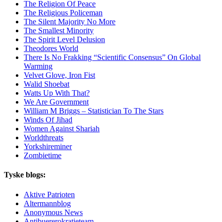
The Religion Of Peace
The Religious Policeman
The Silent Majority No More
The Smallest Minority
The Spirit Level Delusion
Theodores World
There Is No Frakking “Scientific Consensus” On Global
Warming
Velvet Glove, Iron Fist
Walid Shoebat
Watts Up With That?
We Are Government
William M Briggs – Statistician To The Stars
Winds Of Jihad
Women Against Shariah
Worldthreats
Yorkshireminer
Zombietime
Tyske blogs:
Aktive Patrioten
Altermannblog
Anonymous News
Antibuererokratieteam