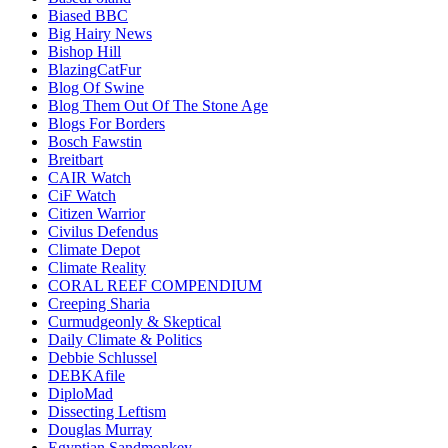
Biased BBC
Big Hairy News
Bishop Hill
BlazingCatFur
Blog Of Swine
Blog Them Out Of The Stone Age
Blogs For Borders
Bosch Fawstin
Breitbart
CAIR Watch
CiF Watch
Citizen Warrior
Civilus Defendus
Climate Depot
Climate Reality
CORAL REEF COMPENDIUM
Creeping Sharia
Curmudgeonly & Skeptical
Daily Climate & Politics
Debbie Schlussel
DEBKAfile
DiploMad
Dissecting Leftism
Douglas Murray
Egyptian Sandmonkey