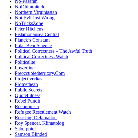
No-Pasaran
NoDhimmitude
Northern Virginiastan
Not Evil Just Wrong
NoTricksZone
Peter Hitchens
Pislamonausea Central
Planck’s Constant
Polar Bear Science
Political Correctness – The Awful Truth
Political Correctness Watch
Politicalite
Powerline
Preoccupiedterritory.Com
Project veritas
Promethean
Public Secrets
Quotefulness
Rebel Pundit
Reconquista
Refugee Resettlement Watch
Resisting Defamation
Roy Spencer, Klimatolog
Saberpoint
Samson Blinded