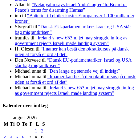
Allan
til
“Netanyahu says Israel ‘didn’t agree’ to Board of
Peace’s terms for disarming Hamas”
ino
til
“Batterier til elbiler koster Europa over 1.100 milliarder
kroner”
Slyrgraff
til
“Dansk EU-parlamentariker: Israel og USA står
bag migrantkrisen”
trumfes
til
“Ireland’s new €53m. jet may struggle in fog as
government rejects Israeli-made landing system”
H. Olesen
til
“Imamer kan bestå demokratikursus på dansk
uden at forstå et ord af det”
Den Nervøse
til
“Dansk EU-parlamentariker: Israel og USA
står bag migrantkrisen”
Michael unna
til
“Den lange og stenede vej til indsigt”
Michael unna
til
“Imamer kan bestå demokratikursus på dansk
uden at forstå et ord af det”
Michael unna
til
“Ireland’s new €53m. jet may struggle in fog
as government rejects Israeli-made landing system”
Kalender over indlæg
august 2026
M
Ti
O
To
F
L
S
1
2
3
4
5
6
7
8
9