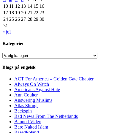
10
11
12
13
14
15
16
17
18
19
20
21
22
23
24
25
26
27
28
29
30
31
« jul
Kategorier
Kategorier
Blogs på engelsk
ACT For America – Golden Gate Chapter
Always On Watch
Americans Against Hate
Ann Coulter
Answering Muslims
Atlas Shrugs
Backspin
Bad News From The Netherlands
Banned Video
Bare Naked Islam
BasedPoland