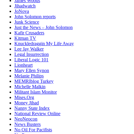
James Woods
Jihadwatch
JoNova
John Solomon reports
Junk Science
Just the News – John Solomon
Kafir Crusaders
Kitman TV
Knuckledraggin My Life Away
Lee Jay Walker
Legal Insurrection
Liberal Logic 101
Lionheart
Mary Ellen Synon
Melanie Philips
MEMRIblog Turkey
Michelle Malkin
Militant Islam Monitor
Mises.Org
Money Jihad
Nanny State Index
National Review Online
NeoNeocon
News Busters
No Oil For Pacifists