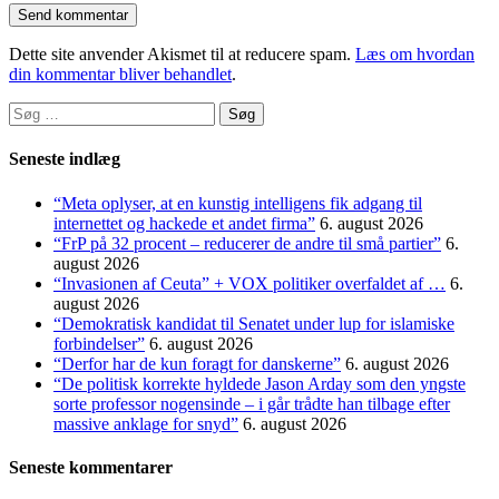
Dette site anvender Akismet til at reducere spam.
Læs om hvordan
din kommentar bliver behandlet
.
Søg
efter:
Seneste indlæg
“Meta oplyser, at en kunstig intelligens fik adgang til
internettet og hackede et andet firma”
6. august 2026
“FrP på 32 procent – reducerer de andre til små partier”
6.
august 2026
“Invasionen af Ceuta” + VOX politiker overfaldet af …
6.
august 2026
“Demokratisk kandidat til Senatet under lup for islamiske
forbindelser”
6. august 2026
“Derfor har de kun foragt for danskerne”
6. august 2026
“De politisk korrekte hyldede Jason Arday som den yngste
sorte professor nogensinde – i går trådte han tilbage efter
massive anklage for snyd”
6. august 2026
Seneste kommentarer