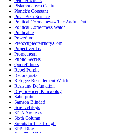
Peter Hitchens
Pislamonausea Central
Planck’s Constant
Polar Bear Science
Political Correctness – The Awful Truth
Political Correctness Watch
Politicalite
Powerline
Preoccupiedterritory.Com
Project veritas
Promethean
Public Secrets
Quotefulness
Rebel Pundit
Reconquista
Refugee Resettlement Watch
Resisting Defamation
Roy Spencer, Klimatolog
Saberpoint
Samson Blinded
ScienceBlogs
SITA Amnesty
Sixth Column
Snouts In The Trough
SPPI Blog