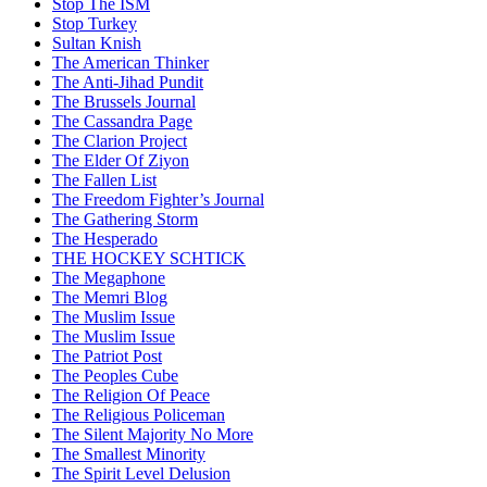
Stop The ISM
Stop Turkey
Sultan Knish
The American Thinker
The Anti-Jihad Pundit
The Brussels Journal
The Cassandra Page
The Clarion Project
The Elder Of Ziyon
The Fallen List
The Freedom Fighter’s Journal
The Gathering Storm
The Hesperado
THE HOCKEY SCHTICK
The Megaphone
The Memri Blog
The Muslim Issue
The Muslim Issue
The Patriot Post
The Peoples Cube
The Religion Of Peace
The Religious Policeman
The Silent Majority No More
The Smallest Minority
The Spirit Level Delusion