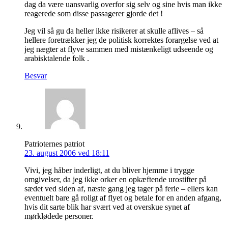
dag da være uansvarlig overfor sig selv og sine hvis man ikke
reagerede som disse passagerer gjorde det !
Jeg vil så gu da heller ikke risikerer at skulle aflives – så
hellere foretrækker jeg de politisk korrektes forargelse ved at
jeg nægter at flyve sammen med mistænkeligt udseende og
arabisktalende folk .
Besvar
Patrioternes patriot
23. august 2006 ved 18:11
Vivi, jeg håber inderligt, at du bliver hjemme i trygge
omgivelser, da jeg ikke orker en opkæftende urostifter på
sædet ved siden af, næste gang jeg tager på ferie – ellers kan
eventuelt bare gå roligt af flyet og betale for en anden afgang,
hvis dit sarte blik har svært ved at overskue synet af
mørklødede personer.