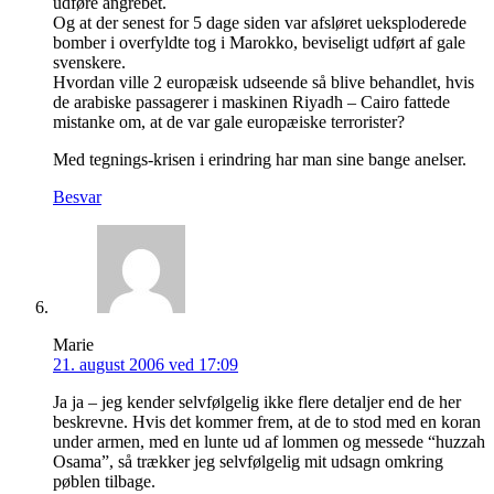
udføre angrebet.
Og at der senest for 5 dage siden var afsløret ueksploderede
bomber i overfyldte tog i Marokko, beviseligt udført af gale
svenskere.
Hvordan ville 2 europæisk udseende så blive behandlet, hvis
de arabiske passagerer i maskinen Riyadh – Cairo fattede
mistanke om, at de var gale europæiske terrorister?
Med tegnings-krisen i erindring har man sine bange anelser.
Besvar
Marie
21. august 2006 ved 17:09
Ja ja – jeg kender selvfølgelig ikke flere detaljer end de her
beskrevne. Hvis det kommer frem, at de to stod med en koran
under armen, med en lunte ud af lommen og messede “huzzah
Osama”, så trækker jeg selvfølgelig mit udsagn omkring
pøblen tilbage.