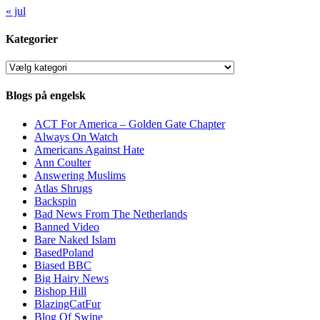
« jul
Kategorier
Kategorier
Blogs på engelsk
ACT For America – Golden Gate Chapter
Always On Watch
Americans Against Hate
Ann Coulter
Answering Muslims
Atlas Shrugs
Backspin
Bad News From The Netherlands
Banned Video
Bare Naked Islam
BasedPoland
Biased BBC
Big Hairy News
Bishop Hill
BlazingCatFur
Blog Of Swine