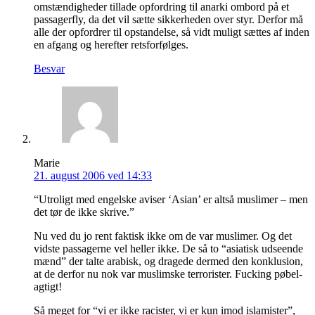
omstændigheder tillade opfordring til anarki ombord på et
passagerfly, da det vil sætte sikkerheden over styr. Derfor må
alle der opfordrer til opstandelse, så vidt muligt sættes af inden
en afgang og herefter retsforfølges.
Besvar
Marie
21. august 2006 ved 14:33
“Utroligt med engelske aviser ‘Asian’ er altså muslimer – men
det tør de ikke skrive.”
Nu ved du jo rent faktisk ikke om de var muslimer. Og det
vidste passagerne vel heller ikke. De så to “asiatisk udseende
mænd” der talte arabisk, og dragede dermed den konklusion,
at de derfor nu nok var muslimske terrorister. Fucking pøbel-
agtigt!
Så meget for “vi er ikke racister, vi er kun imod islamister”,