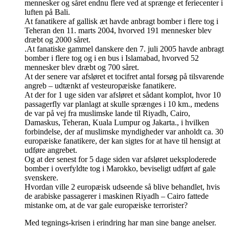
mennesker og såret endnu flere ved at sprænge et feriecenter i
luften på Bali.
At fanatikere af gallisk æt havde anbragt bomber i flere tog i
Teheran den 11. marts 2004, hvorved 191 mennesker blev
dræbt og 2000 såret.
.At fanatiske gammel danskere den 7. juli 2005 havde anbragt
bomber i flere tog og i en bus i Islamabad, hvorved 52
mennesker blev dræbt og 700 såret.
At der senere var afsløret et tocifret antal forsøg på tilsvarende
angreb – udtænkt af vesteuropæiske fanatikere.
At der for 1 uge siden var afsløret et sådant komplot, hvor 10
passagerfly var planlagt at skulle sprænges i 10 km., medens
de var på vej fra muslimske lande til Riyadh, Cairo,
Damaskus, Teheran, Kuala Lumpur og Jakarta., i hvilken
forbindelse, der af muslimske myndigheder var anholdt ca. 30
europæiske fanatikere, der kan sigtes for at have til hensigt at
udføre angrebet.
Og at der senest for 5 dage siden var afsløret ueksploderede
bomber i overfyldte tog i Marokko, beviseligt udført af gale
svenskere.
Hvordan ville 2 europæisk udseende så blive behandlet, hvis
de arabiske passagerer i maskinen Riyadh – Cairo fattede
mistanke om, at de var gale europæiske terrorister?
Med tegnings-krisen i erindring har man sine bange anelser.