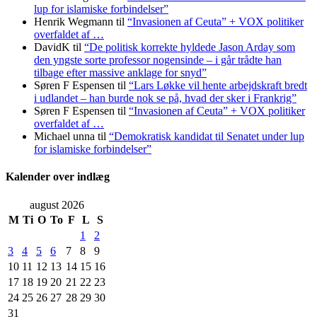
lup for islamiske forbindelser”
Henrik Wegmann
til
“Invasionen af Ceuta” + VOX politiker
overfaldet af …
DavidK
til
“De politisk korrekte hyldede Jason Arday som
den yngste sorte professor nogensinde – i går trådte han
tilbage efter massive anklage for snyd”
Søren F Espensen
til
“Lars Løkke vil hente arbejdskraft bredt
i udlandet – han burde nok se på, hvad der sker i Frankrig”
Søren F Espensen
til
“Invasionen af Ceuta” + VOX politiker
overfaldet af …
Michael unna
til
“Demokratisk kandidat til Senatet under lup
for islamiske forbindelser”
Kalender over indlæg
august 2026
M
Ti
O
To
F
L
S
1
2
3
4
5
6
7
8
9
10
11
12
13
14
15
16
17
18
19
20
21
22
23
24
25
26
27
28
29
30
31