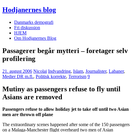
Hodjanernes blog
Danmarks demografi
Fri diskussion
HJEM
Om Hodjanernes Blog
Passagerer begår mytteri – foretager selv
profilering
21. august 2006
Nicolai
Indvandring
,
Islam
,
Journalister
,
Labaner
,
Medier DR m.fl.
,
Politisk korrekte
,
Terrorism
9
Mutiny as passengers refuse to fly until
Asians are removed
Passengers refuse to allow holiday jet to take off until two Asian
men are thrown off plane
The extraordinary scenes happened after some of the 150 passengers
on a Malaga-Manchester flight overheard two men of Asian