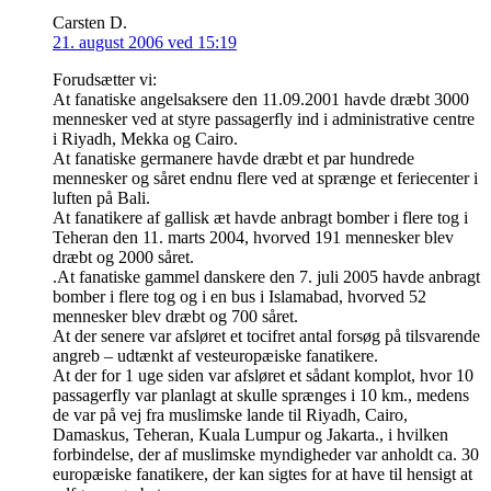
Carsten D.
21. august 2006 ved 15:19
Forudsætter vi:
At fanatiske angelsaksere den 11.09.2001 havde dræbt 3000
mennesker ved at styre passagerfly ind i administrative centre
i Riyadh, Mekka og Cairo.
At fanatiske germanere havde dræbt et par hundrede
mennesker og såret endnu flere ved at sprænge et feriecenter i
luften på Bali.
At fanatikere af gallisk æt havde anbragt bomber i flere tog i
Teheran den 11. marts 2004, hvorved 191 mennesker blev
dræbt og 2000 såret.
.At fanatiske gammel danskere den 7. juli 2005 havde anbragt
bomber i flere tog og i en bus i Islamabad, hvorved 52
mennesker blev dræbt og 700 såret.
At der senere var afsløret et tocifret antal forsøg på tilsvarende
angreb – udtænkt af vesteuropæiske fanatikere.
At der for 1 uge siden var afsløret et sådant komplot, hvor 10
passagerfly var planlagt at skulle sprænges i 10 km., medens
de var på vej fra muslimske lande til Riyadh, Cairo,
Damaskus, Teheran, Kuala Lumpur og Jakarta., i hvilken
forbindelse, der af muslimske myndigheder var anholdt ca. 30
europæiske fanatikere, der kan sigtes for at have til hensigt at