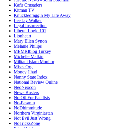
Kafir Crusaders
Kitman TV
Knuckledraggin My Life Away
Lee Jay Walker
Legal Insurrection
Liberal Logic 101
Lionheart
Mary Ellen Synon
Melanie Philips
MEMRIblog Turkey
Michelle Malkin
Militant Islam Monitor
Mises.Org
Money Jihad
Nanny State Index
National Review Online
NeoNeocon
News Busters
No Oil For Pacifists
No-Pasaran
NoDhimmitude
Northern Virginiastan
Not Evil Just Wrong
NoTricksZone