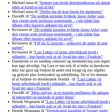
Michael unna
til
“Imamer kan bestå demokratikursus på dansk
uden at forstå et ord af det”
Michael unna
til
“Derfor har de kun foragt for danskerne”
DavidK
til
“De politisk korrekte hyldede Jason Arday som
den yngste sorte professor nogensinde – i går trådte han
tilbage efter massive anklage for snyd”
Revisoren
til
“De politisk korrekte hyldede Jason Arday som
den yngste sorte professor nogensinde – i går trådte han
tilbage efter massive anklage for snyd”
Revisoren
til
“FrP på 32 procent – reducerer de andre til små
partier”
Revisoren
til
“Lars Løkke vil hente arbejdskraft bredt i
udlandet – han burde nok se på, hvad der sker i Frankrig”
Danskerne er en samling vatnisser og stemmekvæg som ingen
kan tage alvorligt. Og Lars er snu nok til at indse at danskerne
ikke har gjort sig fortjent til andet end foragt og nye afgifter
og gebyrer plus formynderi og udskiftning. De er for dumme
til at fortjene en demokratisk fremtid -
til
“Lars Løkke vil
hente arbejdskraft bredt i udlandet – han burde nok se på,
hvad der sker i Frankrig”
DavidK
til
“Meta oplyser, at en kunstig intelligens fik adgang
til internettet og hackede et andet firma”
Henrik Wegmann
til
“Lars Løkke vil hente arbejdskraft bredt i
udlandet – han burde nok se på, hvad der sker i Frankrig”
Henrik Wegmann
til
“Demokratisk kandidat til Senatet under