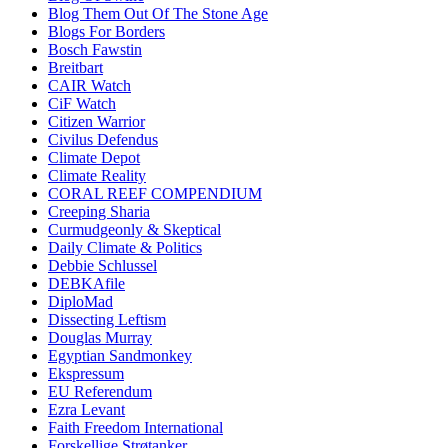
Blog Them Out Of The Stone Age
Blogs For Borders
Bosch Fawstin
Breitbart
CAIR Watch
CiF Watch
Citizen Warrior
Civilus Defendus
Climate Depot
Climate Reality
CORAL REEF COMPENDIUM
Creeping Sharia
Curmudgeonly & Skeptical
Daily Climate & Politics
Debbie Schlussel
DEBKAfile
DiploMad
Dissecting Leftism
Douglas Murray
Egyptian Sandmonkey
Ekspressum
EU Referendum
Ezra Levant
Faith Freedom International
Forskellige Strøtanker