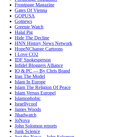
Frontpage Magazine
Gates Of Vienna
GOPUSA
Gotnews
Greenie Watch
Halal Pig
Hide The Decline
HNN History News Network
HopeNChange Cartoons
I Love CO2
IDF Spokesperson
Infidel Bloggers Alliance
IQ & PC — By Chris Brand
Iraq The Model
Islam In Europe
Islam The Religion Of Peace
Islam Versus Europe
l
Islamophobic
Israellycool
James Woods
Jihadwatch
JoNova
John Solomon reports
Junk Science
Just the News – John Solomon