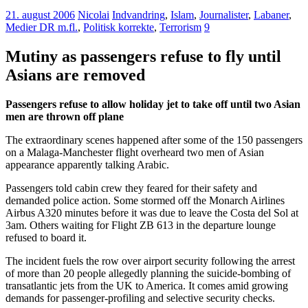
21. august 2006
Nicolai
Indvandring
,
Islam
,
Journalister
,
Labaner
,
Medier DR m.fl.
,
Politisk korrekte
,
Terrorism
9
Mutiny as passengers refuse to fly until
Asians are removed
Passengers refuse to allow holiday jet to take off until two Asian
men are thrown off plane
The extraordinary scenes happened after some of the 150 passengers
on a Malaga-Manchester flight overheard two men of Asian
appearance apparently talking Arabic.
Passengers told cabin crew they feared for their safety and
demanded police action. Some stormed off the Monarch Airlines
Airbus A320 minutes before it was due to leave the Costa del Sol at
3am. Others waiting for Flight ZB 613 in the departure lounge
refused to board it.
The incident fuels the row over airport security following the arrest
of more than 20 people allegedly planning the suicide-bombing of
transatlantic jets from the UK to America. It comes amid growing
demands for passenger-profiling and selective security checks.