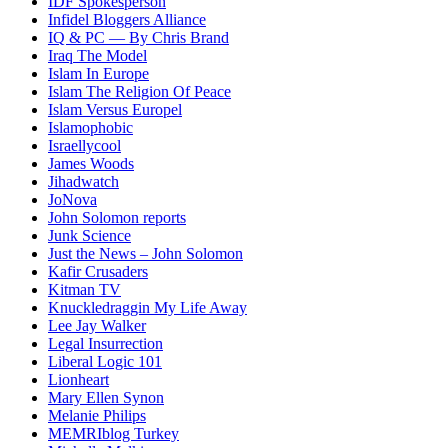
IDF Spokesperson
Infidel Bloggers Alliance
IQ & PC — By Chris Brand
Iraq The Model
Islam In Europe
Islam The Religion Of Peace
Islam Versus Europe
l
Islamophobic
Israellycool
James Woods
Jihadwatch
JoNova
John Solomon reports
Junk Science
Just the News – John Solomon
Kafir Crusaders
Kitman TV
Knuckledraggin My Life Away
Lee Jay Walker
Legal Insurrection
Liberal Logic 101
Lionheart
Mary Ellen Synon
Melanie Philips
MEMRIblog Turkey