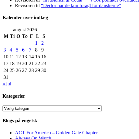
Revisoren
til
“Derfor har de kun foragt for danskerne”
Kalender over indlæg
august 2026
M
Ti
O
To
F
L
S
1
2
3
4
5
6
7
8
9
10
11
12
13
14
15
16
17
18
19
20
21
22
23
24
25
26
27
28
29
30
31
« jul
Kategorier
Kategorier
Blogs på engelsk
ACT For America – Golden Gate Chapter
Always On Watch