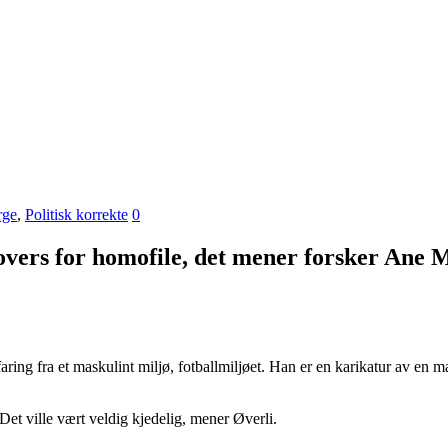
rge
,
Politisk korrekte
0
overs for homofile, det mener forsker Ane 
ng fra et maskulint miljø, fotballmiljøet. Han er en karikatur av en mas
Det ville vært veldig kjedelig, mener Øverli.