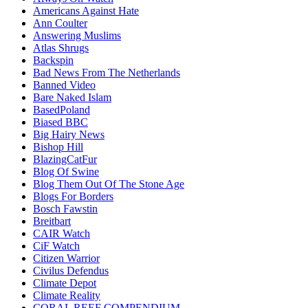
Americans Against Hate
Ann Coulter
Answering Muslims
Atlas Shrugs
Backspin
Bad News From The Netherlands
Banned Video
Bare Naked Islam
BasedPoland
Biased BBC
Big Hairy News
Bishop Hill
BlazingCatFur
Blog Of Swine
Blog Them Out Of The Stone Age
Blogs For Borders
Bosch Fawstin
Breitbart
CAIR Watch
CiF Watch
Citizen Warrior
Civilus Defendus
Climate Depot
Climate Reality
CORAL REEF COMPENDIUM