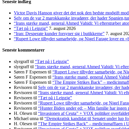
Seneste indlæg
Victor Davis Hanson giver det det nok den bedste modgift mod 
Selv om de var 2 marokkanske invadører, der hader Spanien,t
“Irans stærke mand, general Ahmed Vahidi: Vi efterstræber at
“Tæt på i Leipzig”
7. august 2026
“Iran: Desperate kunder forsyner sig i butikkerne”
7. august 20
“Rupert Lowe tilbyder samarbejde, og Nigel Farage lover en »b
Seneste kommentarer
slyrgraff
til
“Tæt på i Leipzig”
slyrgraff
til
“Irans stærke mand, general Ahmed Vahidi: Vi efte
Søren F Espensen
til
“Rupert Lowe tilbyder samarbejde, og Nig
Søren F Espensen
til
“Irans stærke mand, general Ahmed Vahidi
Søren F Espensen
til
“The Empire Strikes Back” – medicinmaf
Revisoren
til
Selv om de var 2 marokkanske invadører, der had
Revisoren
til
“Irans stærke mand, general Ahmed Vahidi: Vi ef
Revisoren
til
“Tæt på i Leipzig”
Revisoren
til
“Rupert Lowe tilbyder samarbejde, og Nigel Farag
Revisoren
til
“Hunter Biden under ed: – Min familie har ingen p
H. Olesen
til
“Invasionen af Ceuta” + VOX politiker overfalde
Michael unna
til
“Demokratisk kandidat til Senatet under lup fo
H. Olesen
til
“The Empire Strikes Back” – medicinmaffiaen i
Revisoren
til
“Invasionen af Ceuta” + VOX politiker overfalde