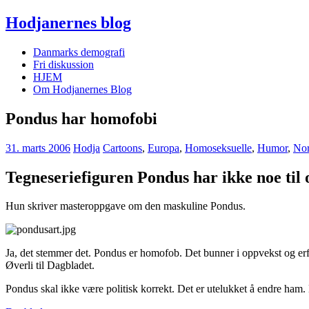
Hodjanernes blog
Danmarks demografi
Fri diskussion
HJEM
Om Hodjanernes Blog
Pondus har homofobi
31. marts 2006
Hodja
Cartoons
,
Europa
,
Homoseksuelle
,
Humor
,
No
Tegneseriefiguren Pondus har ikke noe til 
Hun skriver masteroppgave om den maskuline Pondus.
Ja, det stemmer det. Pondus er homofob. Det bunner i oppvekst og erfari
Øverli til Dagbladet.
Pondus skal ikke være politisk korrekt. Det er utelukket å endre ham. 