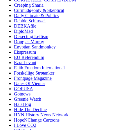
Creeping Sharia
Curmudgeonly & Skeptical
Daily Climate & Politics
Debbie Schlussel
DEBKAfile
DiploMad
Dissecting Leftism
Douglas Murray
Egyptian Sandmonkey
Ekspressum
EU Referendum
Ezra Levant
Faith Freedom International
Forskellige Strøtanker
Frontpage Magazine
Gates Of Vienna
GOPUSA
Gotnews
Greenie Watch
Halal Pig
Hide The Decline
HNN History News Network
HopeNChange Cartoons
I Love CO2