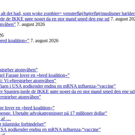
alt det had, som woke zombier= venstrefløj/højrefløj/muslismer hælder
urde de IKKE gøre noget da en stor mand smed den ene ud
7. august 20
omvåben”
7. august 2026
26
red koalition«”
7. august 2026
rstræber atomvåben”
el Farage lover en »bred koalition«”
: Vi efterstræber atomvåben”
fiaen i USA godkender endnu en mRNA influenza-“vaccine”
er Spanien,turde de IKKE gøre noget da en stor mand smed den ene ud
terstræber atomvåben”
e lover en »bred koalition«”
enge. Ubetalte advokat­regninger på 17 millioner dollar”
t af …
r islamiske forbindelser”
 USA godkender endnu en mRNA influenza-“vaccine”
t af …