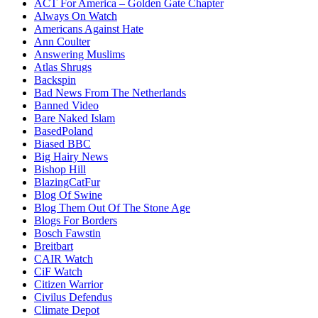
ACT For America – Golden Gate Chapter
Always On Watch
Americans Against Hate
Ann Coulter
Answering Muslims
Atlas Shrugs
Backspin
Bad News From The Netherlands
Banned Video
Bare Naked Islam
BasedPoland
Biased BBC
Big Hairy News
Bishop Hill
BlazingCatFur
Blog Of Swine
Blog Them Out Of The Stone Age
Blogs For Borders
Bosch Fawstin
Breitbart
CAIR Watch
CiF Watch
Citizen Warrior
Civilus Defendus
Climate Depot