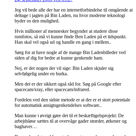
Jeg vil bede alle der har en internetforbindelse til omgående at
deltage i jagten på Bin Laden, nu hvor moderne teknologi
byder os den mulighed.
Hvis millioner af mennesker begynder at studere disse
rumfotos, så må vi kunne finde Ben Laden på et tidspunkt.
Han skal vel også ud og handle en gang i mellem..
Sørg for at have nogle af de mange Bin Ladenbilleder ved
siden af dig for bedre at kunne genkende ham.
Nej, er der nogen der vil sige: Bin Laden skjuler sig
selvfølgelig under en burka.
Men det er der sikkert også råd for. Søg på Google efter
spacecam/xray, eller spacecam/infrared.
Fordelen ved den sidste metode er at der er et stort potentiale
for automatisk ansigtsgenkendelses software..
Man kunne i øvrigt gøre det til et beskæftigelsprojekt: De
arbejdsløse sættes til at overvåge gader stræder, ørkener og
baghaver…