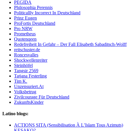
PEGIDA
Philosophia Perennis
Politicallly Incorrect In Deutschland
Prinz Eugen
ProFortis Deutschland
Pro NRW
Prometheus
Quotenqeen
Redefreiheit In Gefahr – Der Fall Elisabeth Sabaditsch-Wolff
reitschuster.de
Roncesvalles
Shockwellenreiter
Steinhöfel
Tangsir 2569
Tatjana Festerling
Tim K.
Unzensuriert.At
Volksbetrug
Zivilcourage Für Deutschland
ZukunftsKinder
Latino blogs:
ACTIONS SITA (Sensibilisation À L’Islam Tous Azimuts)
KESAKO?