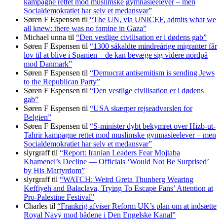
kampagne rettet mod muslimske gymnasieelever – men
Socialdemokratiet har selv et medansvar”
Søren F Espensen
til
“The UN, via UNICEF, admits what we
all knew: there was no famine in Gaza”
Michael unna
til
“Den vestlige civilisation er i dødens gab”
Søren F Espensen
til
“1300 såkaldte mindreårige migranter får
lov til at blive i Spanien – de kan bevæge sig videre nordpå
mod Danmark”
Søren F Espensen
til
“Democrat antisemitism is sending Jews
to the Republican Party”
Søren F Espensen
til
“Den vestlige civilisation er i dødens
gab”
Søren F Espensen
til
“USA skærper rejseadvarslen for
Belgien”
Søren F Espensen
til
“S-minister dybt bekymret over Hizb-ut-
Tahrir kampagne rettet mod muslimske gymnasieelever – men
Socialdemokratiet har selv et medansvar”
slyrgraff
til
“Report: Iranian Leaders Fear Mojtaba
Khamenei’s Decline — Officials ‘Would Not Be Surprised’
by His Martyrdom”
slyrgraff
til
“WATCH: Weird Greta Thunberg Wearing
Keffiyeh and Balaclava, Trying To Escape Fans’ Attention at
Pro-Palestine Festival”
Charles
til
“Frankrig afviser Reform UK’s plan om at indsætte
Royal Navy mod bådene i Den Engelske Kanal”