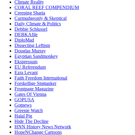
Climate Reality
CORAL REEF COMPENDIUM
Creeping Sharia
Curmudgeonly & Skeptical
Daily Climate & Politics
Debbie Schlussel
DEBKAfile
DiploMad
Dissecting Leftism
Douglas Murray
Egyptian Sandmonkey
Ekspressum
EU Referendum
Ezra Levant
Faith Freedom International
Forskellige Strøtanker
Frontpage Magazine
Gates Of Vienna
GOPUSA
Gotnews
Greenie Watch
Halal Pig
Hide The Decline
HNN History News Network
HopeNChange Cartoons