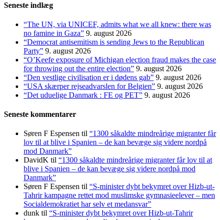
Seneste indlæg
“The UN, via UNICEF, admits what we all knew: there was
no famine in Gaza”
9. august 2026
“Democrat antisemitism is sending Jews to the Republican
Party”
9. august 2026
“O’Keefe exposure of Michigan election fraud makes the case
for throwing out the entire election”
9. august 2026
“Den vestlige civilisation er i dødens gab”
9. august 2026
“USA skærper rejseadvarslen for Belgien”
9. august 2026
“Det uduelige Danmark : FE og PET”
9. august 2026
Seneste kommentarer
Søren F Espensen
til
“1300 såkaldte mindreårige migranter får
lov til at blive i Spanien – de kan bevæge sig videre nordpå
mod Danmark”
DavidK
til
“1300 såkaldte mindreårige migranter får lov til at
blive i Spanien – de kan bevæge sig videre nordpå mod
Danmark”
Søren F Espensen
til
“S-minister dybt bekymret over Hizb-ut-
Tahrir kampagne rettet mod muslimske gymnasieelever – men
Socialdemokratiet har selv et medansvar”
dunk
til
“S-minister dybt bekymret over Hizb-ut-Tahrir