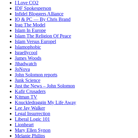
I Love CO2
IDF Spokesperson
Infidel Bloggers Alliance
IQ & PC — By Chris Brand
Iraq The Model
Islam In Europe
Islam The Religion Of Peace
Islam Versus Europe
l
Islamophobic
Israellycool
James Woods
Jihadwatch
JoNova
John Solomon reports
Junk Science
Just the News – John Solomon
Kafir Crusaders
Kitman TV
Knuckledraggin My Life Away
Lee Jay Walker
Legal Insurrection
Liberal Logic 101
Lionheart
Mary Ellen Synon
Melanie Philips