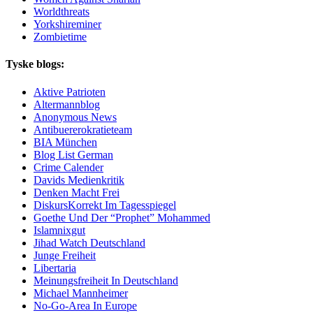
Worldthreats
Yorkshireminer
Zombietime
Tyske blogs:
Aktive Patrioten
Altermannblog
Anonymous News
Antibuererokratieteam
BIA München
Blog List German
Crime Calender
Davids Medienkritik
Denken Macht Frei
DiskursKorrekt Im Tagesspiegel
Goethe Und Der “Prophet” Mohammed
Islamnixgut
Jihad Watch Deutschland
Junge Freiheit
Libertaria
Meinungsfreiheit In Deutschland
Michael Mannheimer
No-Go-Area In Europe