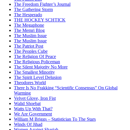
The Freedom Fighter’s Journal
The Gathering Storm
The Hesperado
THE HOCKEY SCHTICK
The Megaphone
The Memri Blog
The Muslim Issue
The Muslim Issue
The Patriot Post
The Peoples Cube
The Religion Of Peace
The Religious Policeman
The Silent Majority No More
The Smallest Minority
The Spirit Level Delusion
Theodores World
There Is No Frakking “Scientific Consensus” On Global
Warming
Velvet Glove, Iron Fist
Walid Shoebat
Watts Up With That?
We Are Government
William M Briggs – Statistician To The Stars
Winds Of Jihad
Women Against Shariah