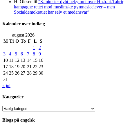
H. Olesen
til
“S-minister dybt bekymret over Hizb-ut-Tahrir
kampagne rettet mod muslimske gymnasieelever – men
Socialdemokratiet har selv et medansvar”
Kalender over indlæg
august 2026
M
Ti
O
To
F
L
S
1
2
3
4
5
6
7
8
9
10
11
12
13
14
15
16
17
18
19
20
21
22
23
24
25
26
27
28
29
30
31
« jul
Kategorier
Kategorier
Blogs på engelsk