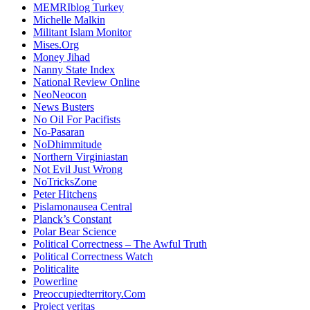
MEMRIblog Turkey
Michelle Malkin
Militant Islam Monitor
Mises.Org
Money Jihad
Nanny State Index
National Review Online
NeoNeocon
News Busters
No Oil For Pacifists
No-Pasaran
NoDhimmitude
Northern Virginiastan
Not Evil Just Wrong
NoTricksZone
Peter Hitchens
Pislamonausea Central
Planck’s Constant
Polar Bear Science
Political Correctness – The Awful Truth
Political Correctness Watch
Politicalite
Powerline
Preoccupiedterritory.Com
Project veritas