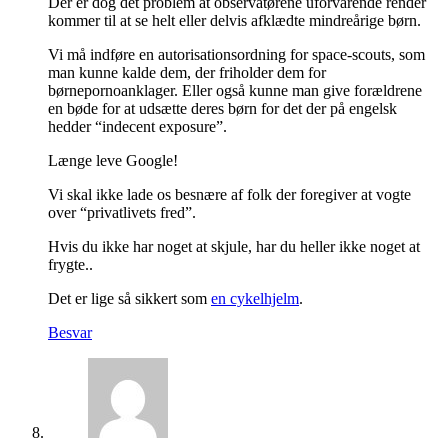
Der er dog det problem at observatørene uforvarende render
kommer til at se helt eller delvis afklædte mindreårige børn.
Vi må indføre en autorisationsordning for space-scouts, som
man kunne kalde dem, der friholder dem for
børnepornoanklager. Eller også kunne man give forældrene
en bøde for at udsætte deres børn for det der på engelsk
hedder “indecent exposure”.
Længe leve Google!
Vi skal ikke lade os besnære af folk der foregiver at vogte
over “privatlivets fred”.
Hvis du ikke har noget at skjule, har du heller ikke noget at
frygte..
Det er lige så sikkert som
en cykelhjelm
.
Besvar