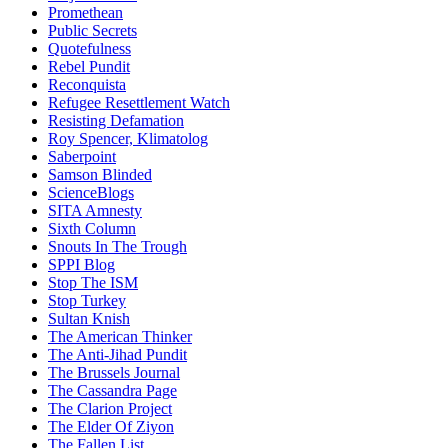
Promethean
Public Secrets
Quotefulness
Rebel Pundit
Reconquista
Refugee Resettlement Watch
Resisting Defamation
Roy Spencer, Klimatolog
Saberpoint
Samson Blinded
ScienceBlogs
SITA Amnesty
Sixth Column
Snouts In The Trough
SPPI Blog
Stop The ISM
Stop Turkey
Sultan Knish
The American Thinker
The Anti-Jihad Pundit
The Brussels Journal
The Cassandra Page
The Clarion Project
The Elder Of Ziyon
The Fallen List