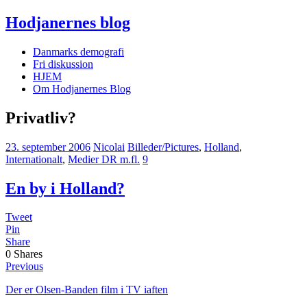
Hodjanernes blog
Danmarks demografi
Fri diskussion
HJEM
Om Hodjanernes Blog
Privatliv?
23. september 2006
Nicolai
Billeder/Pictures
,
Holland
,
Internationalt
,
Medier DR m.fl.
9
En by i Holland?
Tweet
Pin
Share
0
Shares
Previous
Der er Olsen-Banden film i TV iaften