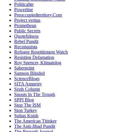
Politicalite
Powerline
Preoccupiedterritory.Com
Project veritas
Promethean
Public Secrets
Quotefulness
Rebel Pundit
Reconquista
Refugee Resettlement Watch
Resisting Defamation
Roy Spencer, Klimatolog
Saberpoint
Samson Blinded
ScienceBlogs
SITA Amnesty
Sixth Column
Snouts In The Trough
SPPI Blog
Stop The ISM
Stop Turkey
Sultan Knish
The American Thinker
The Anti-Jihad Pundit
The Brussels Journal