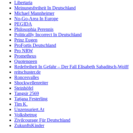
Libertaria
Meinungsfreiheit In Deutschland
Michael Mannheimer
No-Go-Area In Europe
PEGIDA
Philosophia Perennis
Politicallly Incorrect In Deutschland
Prinz Eugen
ProFortis Deutschland
Pro NRW
Prometheus
Quotenqeen
Redefreiheit In Gefahr – Der Fall Elisabeth Sabaditsch-Wolff
reitschuster.de
Roncesvalles
Shockwellenreiter
Steinhöfel
Tangsir 2569
Tatjana Festerling
Tim K.
Unzensuriert.At
Volksbetrug
Zivilcourage Für Deutschland
ZukunftsKinder