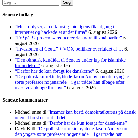
Søg
efter:
Seneste indlæg
“Meta oplyser, at en kunstig intelligens fik adgang til
internettet og hackede et andet firma”
6. august 2026
“FrP på 32 procent – reducerer de andre til små partier”
6.
august 2026
“Invasionen af Ceuta” + VOX politiker overfaldet af …
6.
august 2026
“Demokratisk kandidat til Senatet under lup for islamiske
forbindelser”
6. august 2026
“Derfor har de kun foragt for danskerne”
6. august 2026
“De politisk korrekte hyldede Jason Arday som den yngste
sorte professor nogensinde – i går trådte han tilbage efter
massive anklage for snyd”
6. august 2026
Seneste kommentarer
Michael unna
til
“Imamer kan bestå demokratikursus på dansk
uden at forstå et ord af det”
Michael unna
til
“Derfor har de kun foragt for danskerne”
DavidK
til
“De politisk korrekte hyldede Jason Arday som
den yngste sorte professor nogensinde – i går trådte han