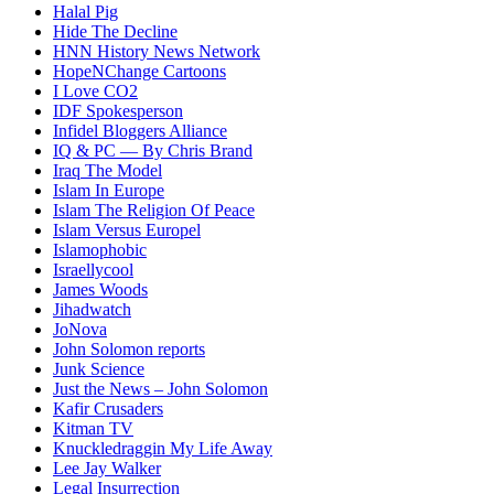
Halal Pig
Hide The Decline
HNN History News Network
HopeNChange Cartoons
I Love CO2
IDF Spokesperson
Infidel Bloggers Alliance
IQ & PC — By Chris Brand
Iraq The Model
Islam In Europe
Islam The Religion Of Peace
Islam Versus Europe
l
Islamophobic
Israellycool
James Woods
Jihadwatch
JoNova
John Solomon reports
Junk Science
Just the News – John Solomon
Kafir Crusaders
Kitman TV
Knuckledraggin My Life Away
Lee Jay Walker
Legal Insurrection