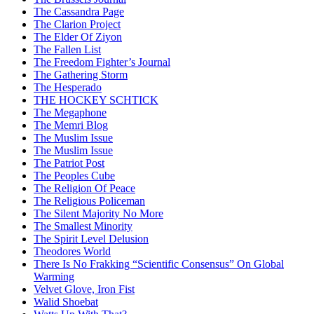
The Cassandra Page
The Clarion Project
The Elder Of Ziyon
The Fallen List
The Freedom Fighter’s Journal
The Gathering Storm
The Hesperado
THE HOCKEY SCHTICK
The Megaphone
The Memri Blog
The Muslim Issue
The Muslim Issue
The Patriot Post
The Peoples Cube
The Religion Of Peace
The Religious Policeman
The Silent Majority No More
The Smallest Minority
The Spirit Level Delusion
Theodores World
There Is No Frakking “Scientific Consensus” On Global
Warming
Velvet Glove, Iron Fist
Walid Shoebat