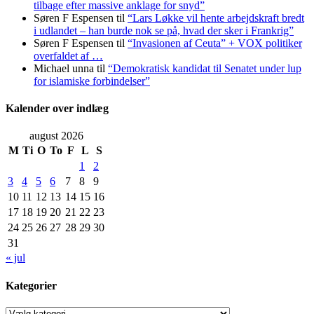
tilbage efter massive anklage for snyd”
Søren F Espensen
til
“Lars Løkke vil hente arbejdskraft bredt
i udlandet – han burde nok se på, hvad der sker i Frankrig”
Søren F Espensen
til
“Invasionen af Ceuta” + VOX politiker
overfaldet af …
Michael unna
til
“Demokratisk kandidat til Senatet under lup
for islamiske forbindelser”
Kalender over indlæg
august 2026
M
Ti
O
To
F
L
S
1
2
3
4
5
6
7
8
9
10
11
12
13
14
15
16
17
18
19
20
21
22
23
24
25
26
27
28
29
30
31
« jul
Kategorier
Kategorier