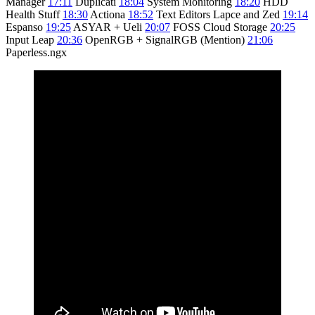
Manager
17:11
Duplicati
18:04
System Monitoring
18:20
HDD
Health Stuff
18:30
Actiona
18:52
Text Editors Lapce and Zed
19:14
Espanso
19:25
ASYAR + Ueli
20:07
FOSS Cloud Storage
20:25
Input Leap
20:36
OpenRGB + SignalRGB (Mention)
21:06
Paperless.ngx