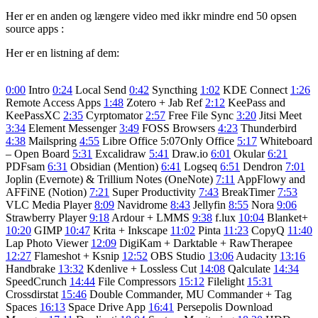
Her er en anden og længere video med ikkr mindre end 50 opsen
source apps :
Her er en listning af dem:
0:00
Intro
0:24
Local Send
0:42
Syncthing
1:02
KDE Connect
1:26
Remote Access Apps
1:48
Zotero + Jab Ref
2:12
KeePass and
KeePassXC
2:35
Cyrptomator
2:57
Free File Sync
3:20
Jitsi Meet
3:34
Element Messenger
3:49
FOSS Browsers
4:23
Thunderbird
4:38
Mailspring
4:55
Libre Office 5:07Only Office
5:17
Whiteboard
– Open Board
5:31
Excalidraw
5:41
Draw.io
6:01
Okular
6:21
PDFsam
6:31
Obsidian (Mention)
6:41
Logseq
6:51
Dendron
7:01
Joplin (Evernote) & Trillium Notes (OneNote)
7:11
AppFlowy and
AFFiNE (Notion)
7:21
Super Productivity
7:43
BreakTimer
7:53
VLC Media Player
8:09
Navidrome
8:43
Jellyfin
8:55
Nora
9:06
Strawberry Player
9:18
Ardour + LMMS
9:38
f.lux
10:04
Blanket+
10:20
GIMP
10:47
Krita + Inkscape
11:02
Pinta
11:23
CopyQ
11:40
Lap Photo Viewer
12:09
DigiKam + Darktable + RawTherapee
12:27
Flameshot + Ksnip
12:52
OBS Studio
13:06
Audacity
13:16
Handbrake
13:32
Kdenlive + Lossless Cut
14:08
Qalculate
14:34
SpeedCrunch
14:44
File Compressors
15:12
Filelight
15:31
Crossdirstat
15:46
Double Commander, MU Commander + Tag
Spaces
16:13
Space Drive App
16:41
Persepolis Download