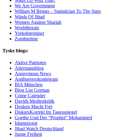
Watts Up With That?
We Are Government
William M Briggs – Statistician To The Stars
Winds Of Jihad
Women Against Shariah
Worldthreats
Yorkshireminer
Zombietime
Tyske blogs:
Aktive Patrioten
Altermannblog
Anonymous News
Antibuererokratieteam
BIA München
Blog List German
Crime Calender
Davids Medienkritik
Denken Macht Frei
DiskursKorrekt Im Tagesspiegel
Goethe Und Der “Prophet” Mohammed
Islamnixgut
Jihad Watch Deutschland
Junge Freiheit