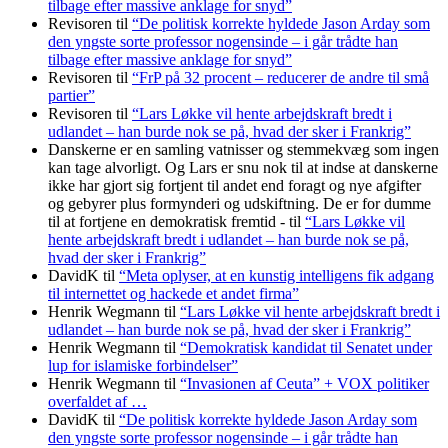
tilbage efter massive anklage for snyd”
Revisoren
til
“De politisk korrekte hyldede Jason Arday som
den yngste sorte professor nogensinde – i går trådte han
tilbage efter massive anklage for snyd”
Revisoren
til
“FrP på 32 procent – reducerer de andre til små
partier”
Revisoren
til
“Lars Løkke vil hente arbejdskraft bredt i
udlandet – han burde nok se på, hvad der sker i Frankrig”
Danskerne er en samling vatnisser og stemmekvæg som ingen
kan tage alvorligt. Og Lars er snu nok til at indse at danskerne
ikke har gjort sig fortjent til andet end foragt og nye afgifter
og gebyrer plus formynderi og udskiftning. De er for dumme
til at fortjene en demokratisk fremtid -
til
“Lars Løkke vil
hente arbejdskraft bredt i udlandet – han burde nok se på,
hvad der sker i Frankrig”
DavidK
til
“Meta oplyser, at en kunstig intelligens fik adgang
til internettet og hackede et andet firma”
Henrik Wegmann
til
“Lars Løkke vil hente arbejdskraft bredt i
udlandet – han burde nok se på, hvad der sker i Frankrig”
Henrik Wegmann
til
“Demokratisk kandidat til Senatet under
lup for islamiske forbindelser”
Henrik Wegmann
til
“Invasionen af Ceuta” + VOX politiker
overfaldet af …
DavidK
til
“De politisk korrekte hyldede Jason Arday som
den yngste sorte professor nogensinde – i går trådte han