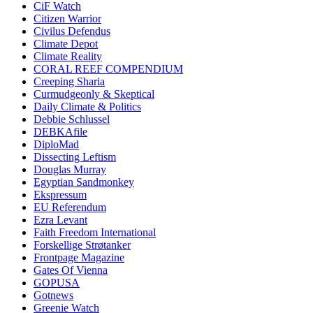
CiF Watch
Citizen Warrior
Civilus Defendus
Climate Depot
Climate Reality
CORAL REEF COMPENDIUM
Creeping Sharia
Curmudgeonly & Skeptical
Daily Climate & Politics
Debbie Schlussel
DEBKAfile
DiploMad
Dissecting Leftism
Douglas Murray
Egyptian Sandmonkey
Ekspressum
EU Referendum
Ezra Levant
Faith Freedom International
Forskellige Strøtanker
Frontpage Magazine
Gates Of Vienna
GOPUSA
Gotnews
Greenie Watch