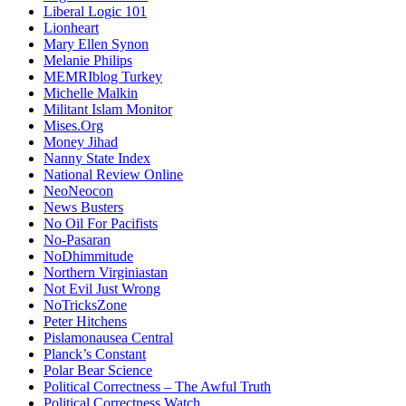
Liberal Logic 101
Lionheart
Mary Ellen Synon
Melanie Philips
MEMRIblog Turkey
Michelle Malkin
Militant Islam Monitor
Mises.Org
Money Jihad
Nanny State Index
National Review Online
NeoNeocon
News Busters
No Oil For Pacifists
No-Pasaran
NoDhimmitude
Northern Virginiastan
Not Evil Just Wrong
NoTricksZone
Peter Hitchens
Pislamonausea Central
Planck’s Constant
Polar Bear Science
Political Correctness – The Awful Truth
Political Correctness Watch