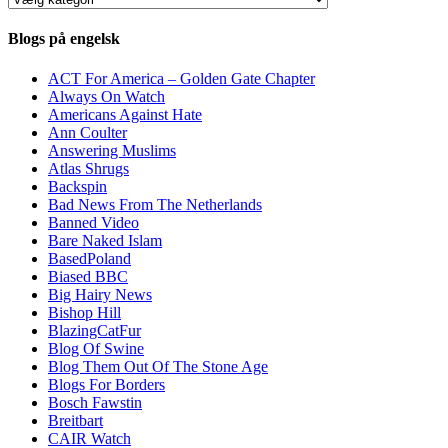
Blogs på engelsk
ACT For America – Golden Gate Chapter
Always On Watch
Americans Against Hate
Ann Coulter
Answering Muslims
Atlas Shrugs
Backspin
Bad News From The Netherlands
Banned Video
Bare Naked Islam
BasedPoland
Biased BBC
Big Hairy News
Bishop Hill
BlazingCatFur
Blog Of Swine
Blog Them Out Of The Stone Age
Blogs For Borders
Bosch Fawstin
Breitbart
CAIR Watch