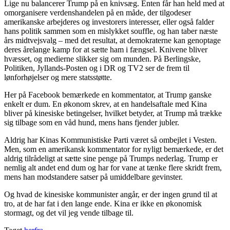
Lige nu balancerer Trump på en knivsæg. Enten får han held med at
omorganisere verdenshandelen på en måde, der tilgodeser
amerikanske arbejderes og investorers interesser, eller også falder
hans politik sammen som en mislykket souffle, og han taber næste
års midtvejsvalg – med det resultat, at demokraterne kan genoptage
deres årelange kamp for at sætte ham i fængsel. Knivene bliver
hvæsset, og medierne slikker sig om munden. På Berlingske,
Politiken, Jyllands-Posten og i DR og TV2 ser de frem til
lønforhøjelser og mere statsstøtte.
Her på Facebook bemærkede en kommentator, at Trump ganske
enkelt er dum. En økonom skrev, at en handelsaftale med Kina
bliver på kinesiske betingelser, hvilket betyder, at Trump må trække
sig tilbage som en våd hund, mens hans fjender jubler.
Aldrig har Kinas Kommunistiske Parti været så ombejlet i Vesten.
Men, som en amerikansk kommentator for nyligt bemærkede, er det
aldrig tilrådeligt at sætte sine penge på Trumps nederlag. Trump er
nemlig alt andet end dum og har for vane at tænke flere skridt frem,
mens han modstandere satser på umiddelbare gevinster.
Og hvad de kinesiske kommunister angår, er der ingen grund til at
tro, at de har fat i den lange ende. Kina er ikke en økonomisk
stormagt, og det vil jeg vende tilbage til.