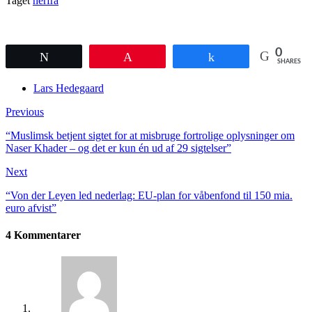
Taget
herfra
0
Tweet
Pin
Share
SHARES
Lars Hedegaard
Previous
“Muslimsk betjent sigtet for at misbruge fortrolige oplysninger om
Naser Khader – og det er kun én ud af 29 sigtelser”
Next
“Von der Leyen led neder­lag: EU-plan for våben­fond til 150 mia.
euro afvist”
4 Kommentarer