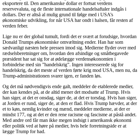
eksportere til. Den amerikanske dollar er fortsat verdens
reservevaluta, og de fleste internationale handelsaftaler indgås i
dollars. Der er altså al mulig grund til følge med i USA’s
økonomiske udvikling, for når USA har ondt i halsen, får resten af
verden feber.
Lige nu er der global tumult, fordi det er svært at forudsige, hvordan
Donald Trumps økonomiske omvæltning ender. Han har som
sædvanligt næsten hele pressen imod sig. Medierne flyder over med
rædselsberetninger om, hvordan den afsindige og småtbegavede
præsident har sat sig for at ødelægge verdensøkonomien i
forbindelse med sin ”handelskrig”. Ingen interesserede sig for
handelskrig, da det meste af verden førte krig mod USA, men nu, da
Trump-administrationen svarer igen, er fanden løs.
Og det må nødvendigvis ende galt, meddeler de etablerede medier,
der kan kendes på, at de altid mener det modsatte af Trump. Hvis
han siger, at det er onsdag, siger de, at det er torsdag. Hvis han siger,
at Jorden er rund, siger de, at den er flad. Hvis Trump hævder, at der
et to køn, nemlig kvinder og mænd, meddeler medierne, at der er
mindst 177, og at det er den rene racisme og fascisme at påstå andet.
Med andre ord får man ikke megen indsigt i amerikansk økonomi
eller politik ved at høre på medier, hvis hele forretningside er at
lægge Trump for had.