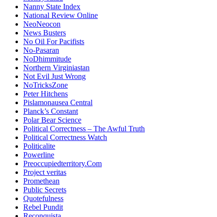
Nanny State Index
National Review Online
NeoNeocon
News Busters
No Oil For Pacifists
No-Pasaran
NoDhimmitude
Northern Virginiastan
Not Evil Just Wrong
NoTricksZone
Peter Hitchens
Pislamonausea Central
Planck’s Constant
Polar Bear Science
Political Correctness – The Awful Truth
Political Correctness Watch
Politicalite
Powerline
Preoccupiedterritory.Com
Project veritas
Promethean
Public Secrets
Quotefulness
Rebel Pundit
Reconquista