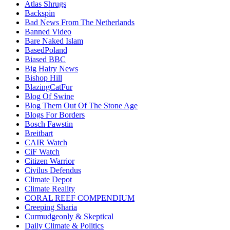
Atlas Shrugs
Backspin
Bad News From The Netherlands
Banned Video
Bare Naked Islam
BasedPoland
Biased BBC
Big Hairy News
Bishop Hill
BlazingCatFur
Blog Of Swine
Blog Them Out Of The Stone Age
Blogs For Borders
Bosch Fawstin
Breitbart
CAIR Watch
CiF Watch
Citizen Warrior
Civilus Defendus
Climate Depot
Climate Reality
CORAL REEF COMPENDIUM
Creeping Sharia
Curmudgeonly & Skeptical
Daily Climate & Politics