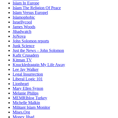
Islam In Europe
Islam The Religion Of Peace
Islam Versus Europe
l
Islamophobic
Israellycool
James Woods
Jihadwatch
JoNova
John Solomon reports
Junk Science
Just the News – John Solomon
Kafir Crusaders
Kitman TV
Knuckledraggin My Life Away
Lee Jay Walker
Legal Insurrection
Liberal Logic 101
Lionheart
Mary Ellen Synon
Melanie Philips
MEMRIblog Turkey
Michelle Malkin
Militant Islam Monitor
Mises.Org
Money Jihad