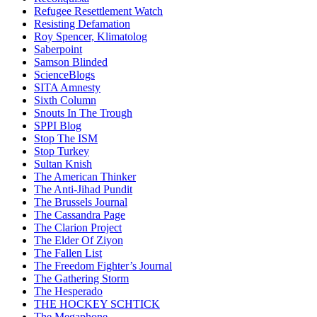
Refugee Resettlement Watch
Resisting Defamation
Roy Spencer, Klimatolog
Saberpoint
Samson Blinded
ScienceBlogs
SITA Amnesty
Sixth Column
Snouts In The Trough
SPPI Blog
Stop The ISM
Stop Turkey
Sultan Knish
The American Thinker
The Anti-Jihad Pundit
The Brussels Journal
The Cassandra Page
The Clarion Project
The Elder Of Ziyon
The Fallen List
The Freedom Fighter’s Journal
The Gathering Storm
The Hesperado
THE HOCKEY SCHTICK
The Megaphone