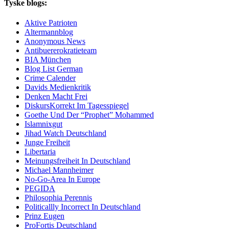
Tyske blogs:
Aktive Patrioten
Altermannblog
Anonymous News
Antibuererokratieteam
BIA München
Blog List German
Crime Calender
Davids Medienkritik
Denken Macht Frei
DiskursKorrekt Im Tagesspiegel
Goethe Und Der “Prophet” Mohammed
Islamnixgut
Jihad Watch Deutschland
Junge Freiheit
Libertaria
Meinungsfreiheit In Deutschland
Michael Mannheimer
No-Go-Area In Europe
PEGIDA
Philosophia Perennis
Politicallly Incorrect In Deutschland
Prinz Eugen
ProFortis Deutschland