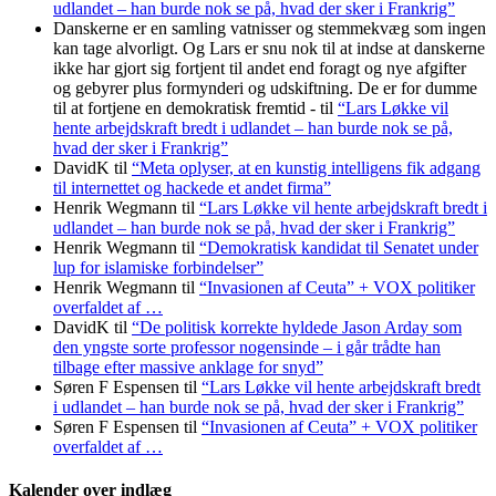
udlandet – han burde nok se på, hvad der sker i Frankrig”
Danskerne er en samling vatnisser og stemmekvæg som ingen
kan tage alvorligt. Og Lars er snu nok til at indse at danskerne
ikke har gjort sig fortjent til andet end foragt og nye afgifter
og gebyrer plus formynderi og udskiftning. De er for dumme
til at fortjene en demokratisk fremtid -
til
“Lars Løkke vil
hente arbejdskraft bredt i udlandet – han burde nok se på,
hvad der sker i Frankrig”
DavidK
til
“Meta oplyser, at en kunstig intelligens fik adgang
til internettet og hackede et andet firma”
Henrik Wegmann
til
“Lars Løkke vil hente arbejdskraft bredt i
udlandet – han burde nok se på, hvad der sker i Frankrig”
Henrik Wegmann
til
“Demokratisk kandidat til Senatet under
lup for islamiske forbindelser”
Henrik Wegmann
til
“Invasionen af Ceuta” + VOX politiker
overfaldet af …
DavidK
til
“De politisk korrekte hyldede Jason Arday som
den yngste sorte professor nogensinde – i går trådte han
tilbage efter massive anklage for snyd”
Søren F Espensen
til
“Lars Løkke vil hente arbejdskraft bredt
i udlandet – han burde nok se på, hvad der sker i Frankrig”
Søren F Espensen
til
“Invasionen af Ceuta” + VOX politiker
overfaldet af …
Kalender over indlæg