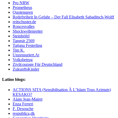
Pro NRW
Prometheus
Quotenqeen
Redefreiheit In Gefahr – Der Fall Elisabeth Sabaditsch-Wolff
reitschuster.de
Roncesvalles
Shockwellenreiter
Steinhöfel
Tangsir 2569
Tatjana Festerling
Tim K.
Unzensuriert.At
Volksbetrug
Zivilcourage Für Deutschland
ZukunftsKinder
Latino blogs:
ACTIONS SITA (Sensibilisation À L’Islam Tous Azimuts)
KESAKO?
Alain Jean-Mairet
Enza Ferreri
F. Desouche
respublica,dk