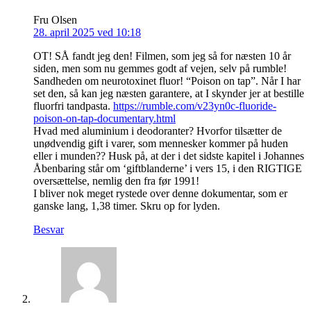
Fru Olsen
28. april 2025 ved 10:18
OT! SÅ fandt jeg den! Filmen, som jeg så for næsten 10 år
siden, men som nu gemmes godt af vejen, selv på rumble!
Sandheden om neurotoxinet fluor! “Poison on tap”. Når I har
set den, så kan jeg næsten garantere, at I skynder jer at bestille
fluorfri tandpasta.
https://rumble.com/v23yn0c-fluoride-
poison-on-tap-documentary.html
Hvad med aluminium i deodoranter? Hvorfor tilsætter de
unødvendig gift i varer, som mennesker kommer på huden
eller i munden?? Husk på, at der i det sidste kapitel i Johannes
Åbenbaring står om ‘giftblanderne’ i vers 15, i den RIGTIGE
oversættelse, nemlig den fra før 1991!
I bliver nok meget rystede over denne dokumentar, som er
ganske lang, 1,38 timer. Skru op for lyden.
Besvar