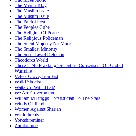
The Memri Blog
The Muslim Issue
The Muslim Issue
The Patriot Post
The Peoples Cube
The Religion Of Peace
The Religious Policeman
The Silent Majority No More
The Smallest Minority
The Spirit Level Delusion
Theodores World
There Is No Frakking “Scientific Consensus” On Global
Warming
Velvet Glove, Iron Fist
Walid Shoebat
Watts Up With That?
We Are Government
William M Briggs – Statistician To The Stars
Winds Of Jihad
Women Against Shariah
Worldthreats
Yorkshireminer
Zombietime