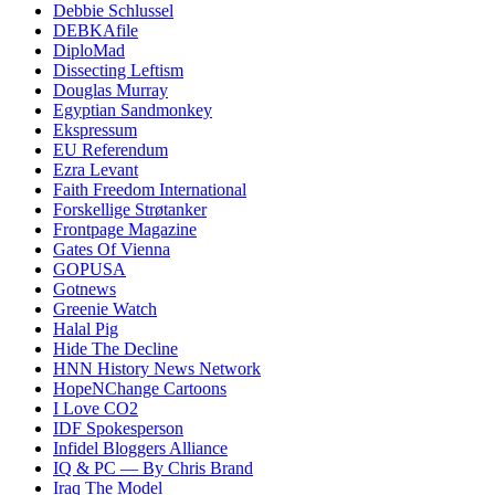
Debbie Schlussel
DEBKAfile
DiploMad
Dissecting Leftism
Douglas Murray
Egyptian Sandmonkey
Ekspressum
EU Referendum
Ezra Levant
Faith Freedom International
Forskellige Strøtanker
Frontpage Magazine
Gates Of Vienna
GOPUSA
Gotnews
Greenie Watch
Halal Pig
Hide The Decline
HNN History News Network
HopeNChange Cartoons
I Love CO2
IDF Spokesperson
Infidel Bloggers Alliance
IQ & PC — By Chris Brand
Iraq The Model