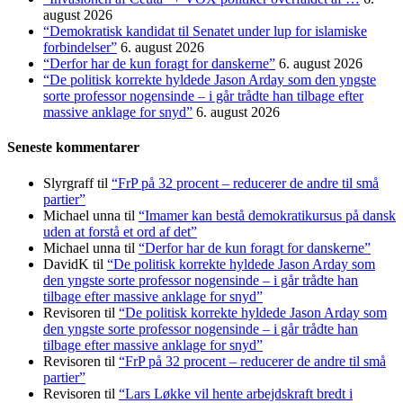
august 2026
“Demokratisk kandidat til Senatet under lup for islamiske
forbindelser”
6. august 2026
“Derfor har de kun foragt for danskerne”
6. august 2026
“De politisk korrekte hyldede Jason Arday som den yngste
sorte professor nogensinde – i går trådte han tilbage efter
massive anklage for snyd”
6. august 2026
Seneste kommentarer
Slyrgraff
til
“FrP på 32 procent – reducerer de andre til små
partier”
Michael unna
til
“Imamer kan bestå demokratikursus på dansk
uden at forstå et ord af det”
Michael unna
til
“Derfor har de kun foragt for danskerne”
DavidK
til
“De politisk korrekte hyldede Jason Arday som
den yngste sorte professor nogensinde – i går trådte han
tilbage efter massive anklage for snyd”
Revisoren
til
“De politisk korrekte hyldede Jason Arday som
den yngste sorte professor nogensinde – i går trådte han
tilbage efter massive anklage for snyd”
Revisoren
til
“FrP på 32 procent – reducerer de andre til små
partier”
Revisoren
til
“Lars Løkke vil hente arbejdskraft bredt i