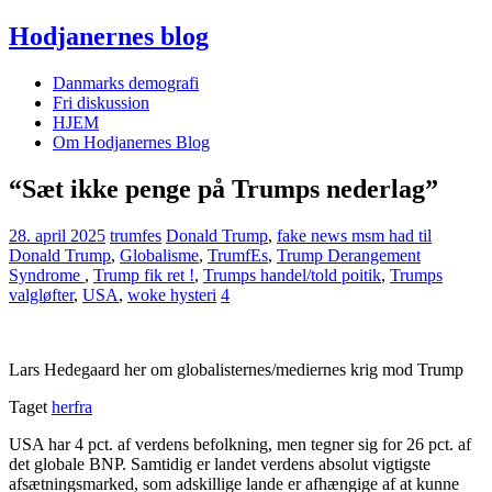
Hodjanernes blog
Danmarks demografi
Fri diskussion
HJEM
Om Hodjanernes Blog
“Sæt ikke penge på Trumps nederlag”
28. april 2025
trumfes
Donald Trump
,
fake news msm had til
Donald Trump
,
Globalisme
,
TrumfEs
,
Trump Derangement
Syndrome
,
Trump fik ret !
,
Trumps handel/told poitik
,
Trumps
valgløfter
,
USA
,
woke hysteri
4
Lars Hedegaard her om globalisternes/mediernes krig mod Trump
Taget
herfra
USA har 4 pct. af verdens befolkning, men tegner sig for 26 pct. af
det globale BNP. Samtidig er landet verdens absolut vigtigste
afsætningsmarked, som adskillige lande er afhængige af at kunne