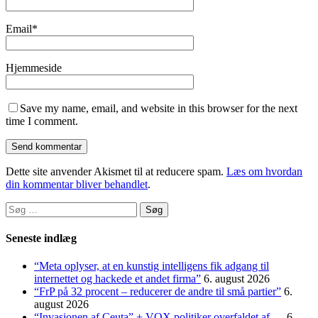
Email
*
Hjemmeside
Save my name, email, and website in this browser for the next
time I comment.
Dette site anvender Akismet til at reducere spam.
Læs om hvordan
din kommentar bliver behandlet
.
Søg
efter:
Seneste indlæg
“Meta oplyser, at en kunstig intelligens fik adgang til
internettet og hackede et andet firma”
6. august 2026
“FrP på 32 procent – reducerer de andre til små partier”
6.
august 2026
“Invasionen af Ceuta” + VOX politiker overfaldet af …
6.