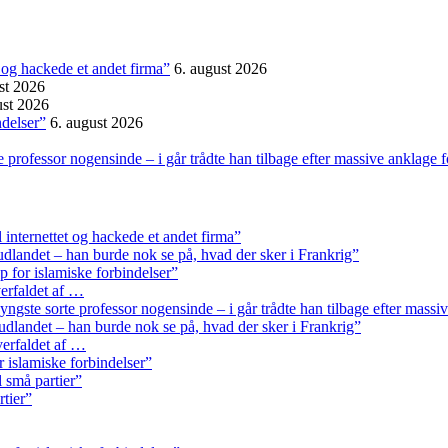
et og hackede et andet firma”
6. august 2026
st 2026
ust 2026
ndelser”
6. august 2026
professor nogensinde – i går trådte han tilbage efter massive anklage 
l internettet og hackede et andet firma”
 udlandet – han burde nok se på, hvad der sker i Frankrig”
p for islamiske forbindelser”
erfaldet af …
ngste sorte professor nogensinde – i går trådte han tilbage efter massi
 udlandet – han burde nok se på, hvad der sker i Frankrig”
erfaldet af …
r islamiske forbindelser”
l små partier”
rtier”