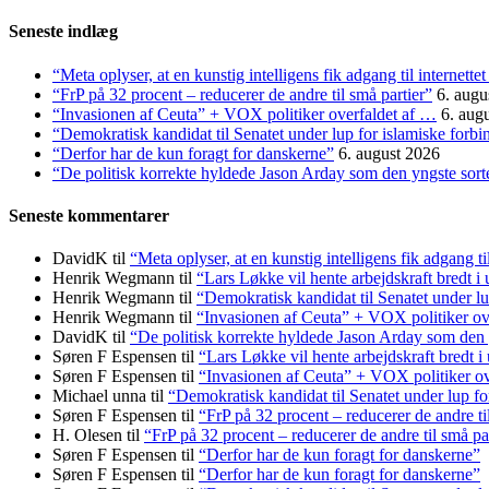
efter:
Seneste indlæg
“Meta oplyser, at en kunstig intelligens fik adgang til internett
“FrP på 32 procent – reducerer de andre til små partier”
6. augu
“Invasionen af Ceuta” + VOX politiker overfaldet af …
6. aug
“Demokratisk kandidat til Senatet under lup for islamiske forbi
“Derfor har de kun foragt for danskerne”
6. august 2026
“De politisk korrekte hyldede Jason Arday som den yngste sorte 
Seneste kommentarer
DavidK
til
“Meta oplyser, at en kunstig intelligens fik adgang ti
Henrik Wegmann
til
“Lars Løkke vil hente arbejdskraft bredt i
Henrik Wegmann
til
“Demokratisk kandidat til Senatet under lu
Henrik Wegmann
til
“Invasionen af Ceuta” + VOX politiker ov
DavidK
til
“De politisk korrekte hyldede Jason Arday som den y
Søren F Espensen
til
“Lars Løkke vil hente arbejdskraft bredt i
Søren F Espensen
til
“Invasionen af Ceuta” + VOX politiker ov
Michael unna
til
“Demokratisk kandidat til Senatet under lup fo
Søren F Espensen
til
“FrP på 32 procent – reducerer de andre ti
H. Olesen
til
“FrP på 32 procent – reducerer de andre til små pa
Søren F Espensen
til
“Derfor har de kun foragt for danskerne”
Søren F Espensen
til
“Derfor har de kun foragt for danskerne”