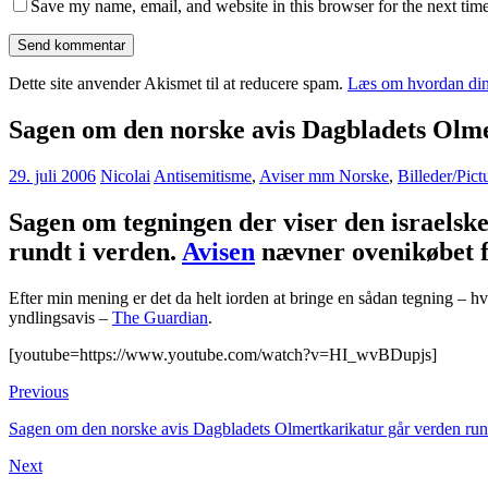
Save my name, email, and website in this browser for the next tim
Dette site anvender Akismet til at reducere spam.
Læs om hvordan din
Sagen om den norske avis Dagbladets Olme
29. juli 2006
Nicolai
Antisemitisme
,
Aviser mm Norske
,
Billeder/Pict
Sagen om tegningen der viser den israelske
rundt i verden.
Avisen
nævner ovenikøbet f
Efter min mening er det da helt iorden at bringe en sådan tegning –
yndlingsavis –
The Guardian
.
[youtube=https://www.youtube.com/watch?v=HI_wvBDupjs]
Previous
Sagen om den norske avis Dagbladets Olmertkarikatur går verden run
Next