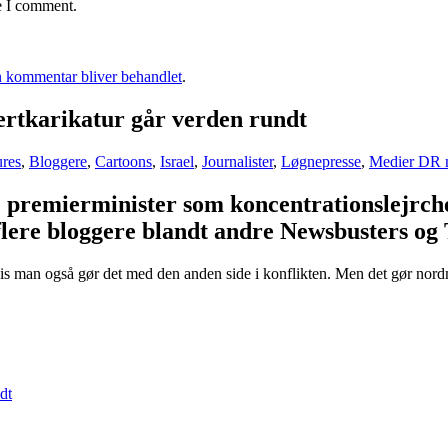
e I comment.
 kommentar bliver behandlet
.
rtkarikatur går verden rundt
ures
,
Bloggere
,
Cartoons
,
Israel
,
Journalister
,
Løgnepresse
,
Medier DR m
 premierminister som koncentrationslejrchef
lere bloggere blandt andre Newsbusters og 
 hvis man også gør det med den anden side i konflikten. Men det gør n
dt