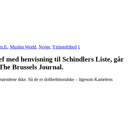
.fl.
,
Muslim World
,
Norge
,
Ytringsfrihed
1
 med henvisning til Schindlers Liste, går
The Brussels Journal.
ordmændene ikke. Så de er dobbeltmoralske – ligesom Kamelens