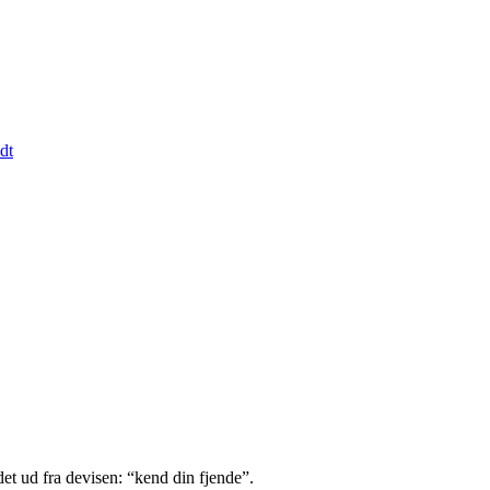
dt
det ud fra devisen: “kend din fjende”.