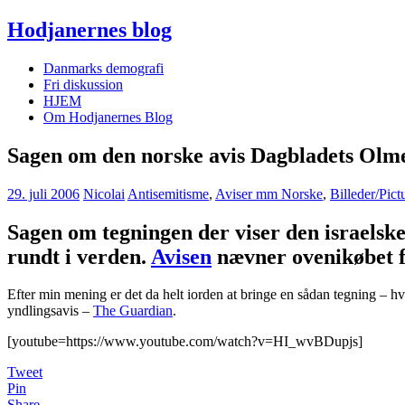
Hodjanernes blog
Danmarks demografi
Fri diskussion
HJEM
Om Hodjanernes Blog
Sagen om den norske avis Dagbladets Olme
29. juli 2006
Nicolai
Antisemitisme
,
Aviser mm Norske
,
Billeder/Pict
Sagen om tegningen der viser den israelske
rundt i verden.
Avisen
nævner ovenikøbet f
Efter min mening er det da helt iorden at bringe en sådan tegning –
yndlingsavis –
The Guardian
.
[youtube=https://www.youtube.com/watch?v=HI_wvBDupjs]
Tweet
Pin
Share