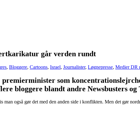
rtkarikatur går verden rundt
ures
,
Bloggere
,
Cartoons
,
Israel
,
Journalister
,
Løgnepresse
,
Medier DR m
 premierminister som koncentrationslejrchef
lere bloggere blandt andre Newsbusters og 
 hvis man også gør det med den anden side i konflikten. Men det gør n