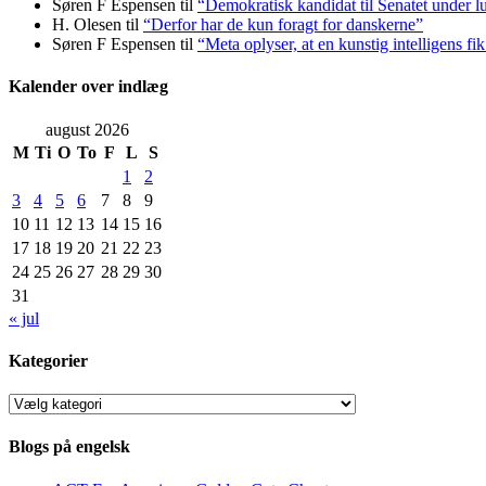
Søren F Espensen
til
“Demokratisk kandidat til Senatet under lu
H. Olesen
til
“Derfor har de kun foragt for danskerne”
Søren F Espensen
til
“Meta oplyser, at en kunstig intelligens fi
Kalender over indlæg
august 2026
M
Ti
O
To
F
L
S
1
2
3
4
5
6
7
8
9
10
11
12
13
14
15
16
17
18
19
20
21
22
23
24
25
26
27
28
29
30
31
« jul
Kategorier
Kategorier
Blogs på engelsk