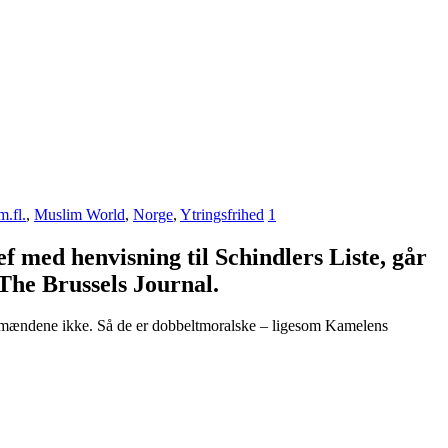
.fl.
,
Muslim World
,
Norge
,
Ytringsfrihed
1
 med henvisning til Schindlers Liste, går
The Brussels Journal.
ordmændene ikke. Så de er dobbeltmoralske – ligesom Kamelens