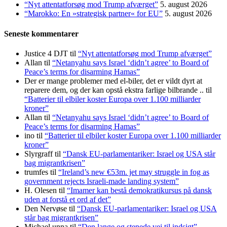
“Nyt attentatforsøg mod Trump afværget”
5. august 2026
“Marokko: En »strategisk partner« for EU”
5. august 2026
Seneste kommentarer
Justice 4 DJT
til
“Nyt attentatforsøg mod Trump afværget”
Allan
til
“Netanyahu says Israel ‘didn’t agree’ to Board of
Peace’s terms for disarming Hamas”
Der er mange problemer med el-biler, det er vildt dyrt at
reparere dem, og der kan opstå ekstra farlige bilbrande ..
til
“Batterier til elbiler koster Europa over 1.100 milliarder
kroner”
Allan
til
“Netanyahu says Israel ‘didn’t agree’ to Board of
Peace’s terms for disarming Hamas”
ino
til
“Batterier til elbiler koster Europa over 1.100 milliarder
kroner”
Slyrgraff
til
“Dansk EU-parlamentariker: Israel og USA står
bag migrantkrisen”
trumfes
til
“Ireland’s new €53m. jet may struggle in fog as
government rejects Israeli-made landing system”
H. Olesen
til
“Imamer kan bestå demokratikursus på dansk
uden at forstå et ord af det”
Den Nervøse
til
“Dansk EU-parlamentariker: Israel og USA
står bag migrantkrisen”
Michael unna
til
“Den lange og stenede vej til indsigt”