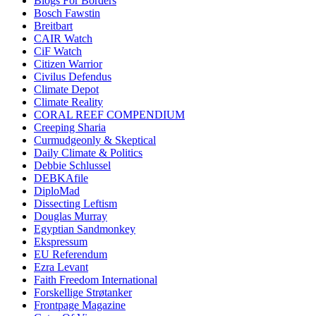
Blogs For Borders
Bosch Fawstin
Breitbart
CAIR Watch
CiF Watch
Citizen Warrior
Civilus Defendus
Climate Depot
Climate Reality
CORAL REEF COMPENDIUM
Creeping Sharia
Curmudgeonly & Skeptical
Daily Climate & Politics
Debbie Schlussel
DEBKAfile
DiploMad
Dissecting Leftism
Douglas Murray
Egyptian Sandmonkey
Ekspressum
EU Referendum
Ezra Levant
Faith Freedom International
Forskellige Strøtanker
Frontpage Magazine