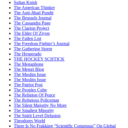
Sultan Knish
The American Thinker
The Anti-Jihad Pundit
The Brussels Journal
The Cassandra Page
The Clarion Project
The Elder Of Ziyon
The Fallen List
The Freedom Fighter’s Journal
The Gathering Storm
The Hesperado
THE HOCKEY SCHTICK
The Megaphone
The Memri Blog
The Muslim Issue
The Muslim Issue
The Patriot Post
The Peoples Cube
The Religion Of Peace
The Religious Policeman
The Silent Majority No More
The Smallest Minority
The Spirit Level Delusion
Theodores World
There Is No Frakking “Scientific Consensus” On Global