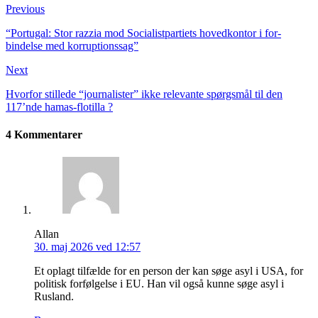
Previous
“Portugal: Stor razzia mod Socialist­partiets hoved­kontor i for­
bindelse med korruptionssag”
Next
Hvorfor stillede “journalister” ikke relevante spørgsmål til den
117’nde hamas-flotilla ?
4 Kommentarer
Allan
30. maj 2026 ved 12:57
Et oplagt tilfælde for en person der kan søge asyl i USA, for
politisk forfølgelse i EU. Han vil også kunne søge asyl i
Rusland.