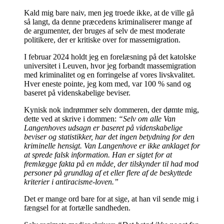
Kald mig bare naiv, men jeg troede ikke, at de ville gå
så langt, da denne præcedens kriminaliserer mange af
de argumenter, der bruges af selv de mest moderate
politikere, der er kritiske over for massemigration.
I februar 2024 holdt jeg en forelæsning på det katolske
universitet i Leuven, hvor jeg forbandt massemigration
med kriminalitet og en forringelse af vores livskvalitet.
Hver eneste pointe, jeg kom med, var 100 % sand og
baseret på videnskabelige beviser.
Kynisk nok indrømmer selv dommeren, der dømte mig,
dette ved at skrive i dommen:
“Selv om alle Van
Langenhoves udsagn er baseret på videnskabelige
beviser og statistikker, har det ingen betydning for den
kriminelle hensigt. Van Langenhove er ikke anklaget for
at sprede falsk information. Han er sigtet for at
fremlægge fakta på en måde, der tilskynder til had mod
personer på grundlag af et eller flere af de beskyttede
kriterier i antiracisme-loven.”
Det er mange ord bare for at sige, at han vil sende mig i
fængsel for at fortælle sandheden.