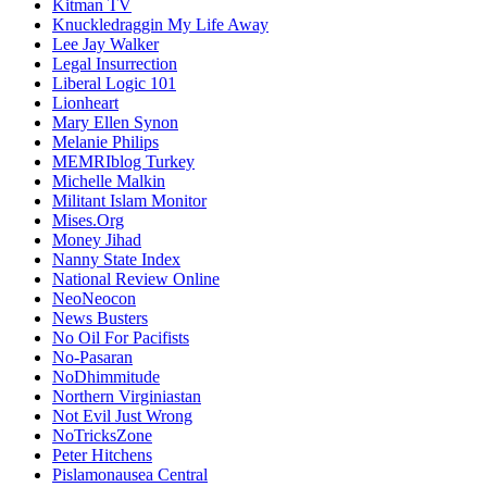
Kitman TV
Knuckledraggin My Life Away
Lee Jay Walker
Legal Insurrection
Liberal Logic 101
Lionheart
Mary Ellen Synon
Melanie Philips
MEMRIblog Turkey
Michelle Malkin
Militant Islam Monitor
Mises.Org
Money Jihad
Nanny State Index
National Review Online
NeoNeocon
News Busters
No Oil For Pacifists
No-Pasaran
NoDhimmitude
Northern Virginiastan
Not Evil Just Wrong
NoTricksZone
Peter Hitchens
Pislamonausea Central