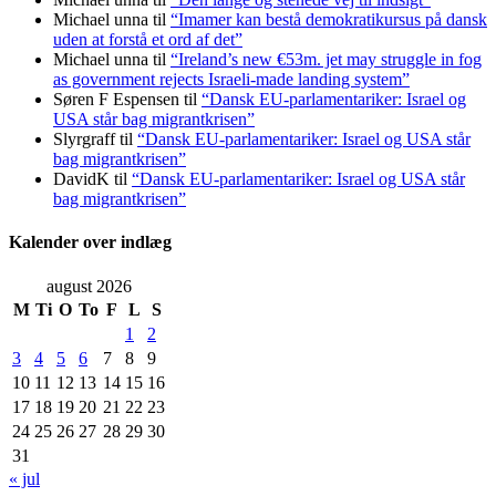
Michael unna
til
“Imamer kan bestå demokratikursus på dansk
uden at forstå et ord af det”
Michael unna
til
“Ireland’s new €53m. jet may struggle in fog
as government rejects Israeli-made landing system”
Søren F Espensen
til
“Dansk EU-parlamentariker: Israel og
USA står bag migrantkrisen”
Slyrgraff
til
“Dansk EU-parlamentariker: Israel og USA står
bag migrantkrisen”
DavidK
til
“Dansk EU-parlamentariker: Israel og USA står
bag migrantkrisen”
Kalender over indlæg
august 2026
M
Ti
O
To
F
L
S
1
2
3
4
5
6
7
8
9
10
11
12
13
14
15
16
17
18
19
20
21
22
23
24
25
26
27
28
29
30
31
« jul