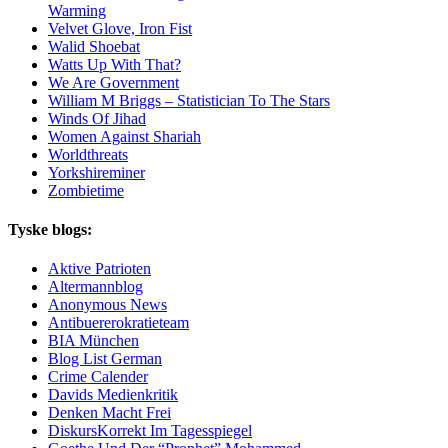
Warming
Velvet Glove, Iron Fist
Walid Shoebat
Watts Up With That?
We Are Government
William M Briggs – Statistician To The Stars
Winds Of Jihad
Women Against Shariah
Worldthreats
Yorkshireminer
Zombietime
Tyske blogs:
Aktive Patrioten
Altermannblog
Anonymous News
Antibuererokratieteam
BIA München
Blog List German
Crime Calender
Davids Medienkritik
Denken Macht Frei
DiskursKorrekt Im Tagesspiegel