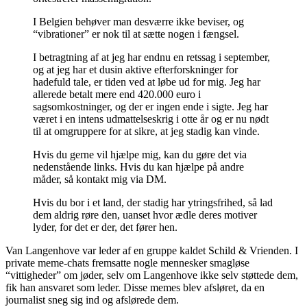
I Belgien behøver man desværre ikke beviser, og
“vibrationer” er nok til at sætte nogen i fængsel.
I betragtning af at jeg har endnu en retssag i september,
og at jeg har et dusin aktive efterforskninger for
hadefuld tale, er tiden ved at løbe ud for mig. Jeg har
allerede betalt mere end 420.000 euro i
sagsomkostninger, og der er ingen ende i sigte. Jeg har
været i en intens udmattelseskrig i otte år og er nu nødt
til at omgruppere for at sikre, at jeg stadig kan vinde.
Hvis du gerne vil hjælpe mig, kan du gøre det via
nedenstående links. Hvis du kan hjælpe på andre
måder, så kontakt mig via DM.
Hvis du bor i et land, der stadig har ytringsfrihed, så lad
dem aldrig røre den, uanset hvor ædle deres motiver
lyder, for det er der, det fører hen.
Van Langenhove var leder af en gruppe kaldet Schild & Vrienden. I
private meme-chats fremsatte nogle mennesker smagløse
“vittigheder” om jøder, selv om Langenhove ikke selv støttede dem,
fik han ansvaret som leder. Disse memes blev afsløret, da en
journalist sneg sig ind og afslørede dem.