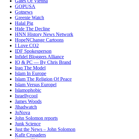
Gates Of Vienna
GOPUSA
Gotnews
Greenie Watch
Halal Pig
Hide The Decline
HNN History News Network
HopeNChange Cartoons
I Love CO2
IDF Spokesperson
Infidel Bloggers Alliance
IQ & PC — By Chris Brand
Iraq The Model
Islam In Europe
Islam The Religion Of Peace
Islam Versus Europe
l
Islamophobic
Israellycool
James Woods
Jihadwatch
JoNova
John Solomon reports
Junk Science
Just the News – John Solomon
Kafir Crusaders