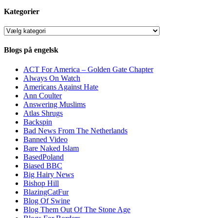
Kategorier
Kategorier
Blogs på engelsk
ACT For America – Golden Gate Chapter
Always On Watch
Americans Against Hate
Ann Coulter
Answering Muslims
Atlas Shrugs
Backspin
Bad News From The Netherlands
Banned Video
Bare Naked Islam
BasedPoland
Biased BBC
Big Hairy News
Bishop Hill
BlazingCatFur
Blog Of Swine
Blog Them Out Of The Stone Age