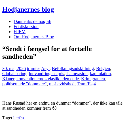
Hodjanernes blog
Danmarks demografi
Fri diskussion
HJEM
Om Hodjanernes Blog
“Sendt i fængsel for at fortælle
sandheden”
30. maj 2026
trumfes
Asyl
,
Befolkningsudskiftning
,
Belgien
,
Globalisering
,
Indvandringens pris
,
Islamvasion
,
kapitulation
,
Klaner
,
konventionerne - elastik uden ende
,
Krimigranten
,
politiserende "dommere"
,
retsbevidsthed
,
TrumfEs
4
Hans Rustad her en endnu en dummer “dommer”, der ikke kan tåle
at sandheden kommer frem 🙁
Taget
herfra