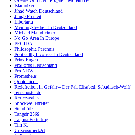
Goethe Und Der “Prophet” Mohammed
Islamnixgut
Jihad Watch Deutschland
Junge Freiheit
Libertaria
Meinungsfreiheit In Deutschland
Michael Mannheimer
No-Go-Area In Europe
PEGIDA
Philosophia Perennis
Politicallly Incorrect In Deutschland
Prinz Eugen
ProFortis Deutschland
Pro NRW
Prometheus
Quotenqeen
Redefreiheit In Gefahr – Der Fall Elisabeth Sabaditsch-Wolff
reitschuster.de
Roncesvalles
Shockwellenreiter
Steinhöfel
Tangsir 2569
Tatjana Festerling
Tim K.
Unzensuriert.At