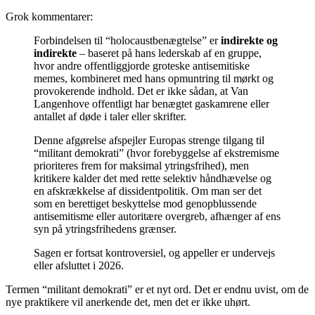
Grok kommentarer:
Forbindelsen til “holocaustbenægtelse” er
indirekte og
indirekte
– baseret på hans lederskab af en gruppe,
hvor andre offentliggjorde groteske antisemitiske
memes, kombineret med hans opmuntring til mørkt og
provokerende indhold. Det er ikke sådan, at Van
Langenhove offentligt har benægtet gaskamrene eller
antallet af døde i taler eller skrifter.
Denne afgørelse afspejler Europas strenge tilgang til
“militant demokrati” (hvor forebyggelse af ekstremisme
prioriteres frem for maksimal ytringsfrihed), men
kritikere kalder det med rette selektiv håndhævelse og
en afskrækkelse af dissidentpolitik. Om man ser det
som en berettiget beskyttelse mod genopblussende
antisemitisme eller autoritære overgreb, afhænger af ens
syn på ytringsfrihedens grænser.
Sagen er fortsat kontroversiel, og appeller er undervejs
eller afsluttet i 2026.
Termen “militant demokrati” er et nyt ord. Det er endnu uvist, om de
nye praktikere vil anerkende det, men det er ikke uhørt.