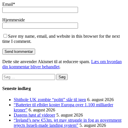
Email
*
Hjemmeside
Save my name, email, and website in this browser for the next
time I comment.
Dette site anvender Akismet til at reducere spam.
Læs om hvordan
din kommentar bliver behandlet
.
Søg
efter:
Seneste indlæg
Shithole UK zombie “politi” slår til igen
6. august 2026
“Batterier til elbiler koster Europa over 1.100 milliarder
kroner”
6. august 2026
Dagens høst af videoer
5. august 2026
“Ireland’s new €53m. jet may struggle in fog as government
rejects Israeli-made landing system”
5. august 2026