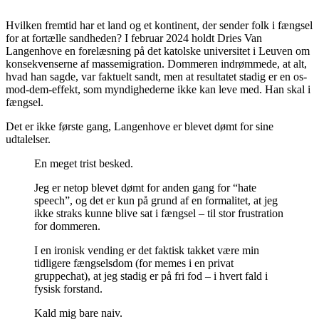
Hvilken fremtid har et land og et kontinent, der sender folk i fængsel
for at fortælle sandheden? I februar 2024 holdt Dries Van
Langenhove en forelæsning på det katolske universitet i Leuven om
konsekvenserne af massemigration. Dommeren indrømmede, at alt,
hvad han sagde, var faktuelt sandt, men at resultatet stadig er en os-
mod-dem-effekt, som myndighederne ikke kan leve med. Han skal i
fængsel.
Det er ikke første gang, Langenhove er blevet dømt for sine
udtalelser.
En meget trist besked.
Jeg er netop blevet dømt for anden gang for “hate
speech”, og det er kun på grund af en formalitet, at jeg
ikke straks kunne blive sat i fængsel – til stor frustration
for dommeren.
I en ironisk vending er det faktisk takket være min
tidligere fængselsdom (for memes i en privat
gruppechat), at jeg stadig er på fri fod – i hvert fald i
fysisk forstand.
Kald mig bare naiv.