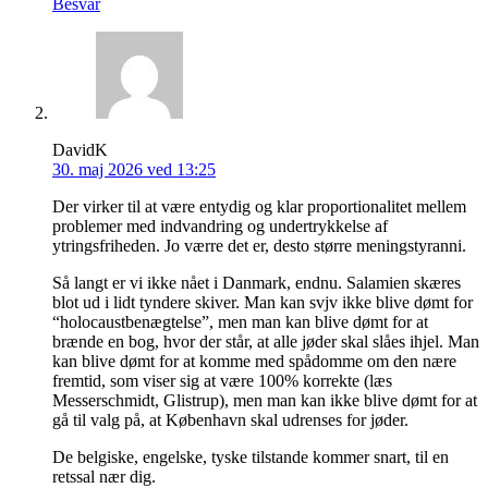
Besvar
DavidK
30. maj 2026 ved 13:25
Der virker til at være entydig og klar proportionalitet mellem
problemer med indvandring og undertrykkelse af
ytringsfriheden. Jo værre det er, desto større meningstyranni.
Så langt er vi ikke nået i Danmark, endnu. Salamien skæres
blot ud i lidt tyndere skiver. Man kan svjv ikke blive dømt for
“holocaustbenægtelse”, men man kan blive dømt for at
brænde en bog, hvor der står, at alle jøder skal slåes ihjel. Man
kan blive dømt for at komme med spådomme om den nære
fremtid, som viser sig at være 100% korrekte (læs
Messerschmidt, Glistrup), men man kan ikke blive dømt for at
gå til valg på, at København skal udrenses for jøder.
De belgiske, engelske, tyske tilstande kommer snart, til en
retssal nær dig.