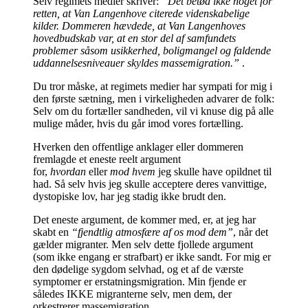
Selv regimets medier skriver:
“Det betød ikke noget for
retten, at Van Langenhove citerede videnskabelige
kilder. Dommeren hævdede, at Van Langenhoves
hovedbudskab var, at en stor del af samfundets
problemer såsom usikkerhed, boligmangel og faldende
uddannelsesniveauer skyldes massemigration.”
.
Du tror måske, at regimets medier har sympati for mig i
den første sætning, men i virkeligheden advarer de folk:
Selv om du fortæller sandheden, vil vi knuse dig på alle
mulige måder, hvis du går imod vores fortælling.
Hverken den offentlige anklager eller dommeren
fremlagde et eneste reelt argument
for,
hvordan
eller
mod hvem
jeg skulle have opildnet til
had. Så selv hvis jeg skulle acceptere deres vanvittige,
dystopiske lov, har jeg stadig ikke brudt den.
Det eneste argument, de kommer med, er, at jeg har
skabt en
“fjendtlig atmosfære af os mod dem”
, når det
gælder migranter. Men selv dette fjollede argument
(som ikke engang er strafbart) er ikke sandt. For mig er
den dødelige sygdom selvhad, og et af de værste
symptomer er erstatningsmigration. Min fjende er
således IKKE migranterne selv, men dem, der
orkestrerer massemigration.