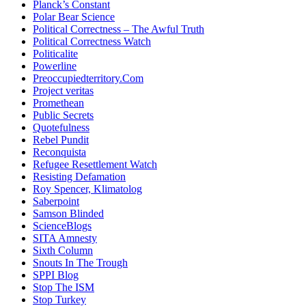
Planck’s Constant
Polar Bear Science
Political Correctness – The Awful Truth
Political Correctness Watch
Politicalite
Powerline
Preoccupiedterritory.Com
Project veritas
Promethean
Public Secrets
Quotefulness
Rebel Pundit
Reconquista
Refugee Resettlement Watch
Resisting Defamation
Roy Spencer, Klimatolog
Saberpoint
Samson Blinded
ScienceBlogs
SITA Amnesty
Sixth Column
Snouts In The Trough
SPPI Blog
Stop The ISM
Stop Turkey