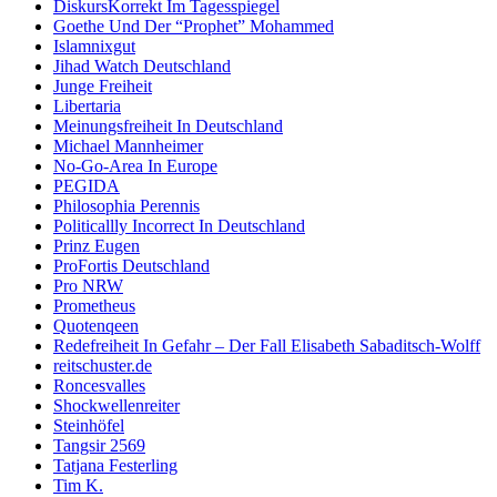
DiskursKorrekt Im Tagesspiegel
Goethe Und Der “Prophet” Mohammed
Islamnixgut
Jihad Watch Deutschland
Junge Freiheit
Libertaria
Meinungsfreiheit In Deutschland
Michael Mannheimer
No-Go-Area In Europe
PEGIDA
Philosophia Perennis
Politicallly Incorrect In Deutschland
Prinz Eugen
ProFortis Deutschland
Pro NRW
Prometheus
Quotenqeen
Redefreiheit In Gefahr – Der Fall Elisabeth Sabaditsch-Wolff
reitschuster.de
Roncesvalles
Shockwellenreiter
Steinhöfel
Tangsir 2569
Tatjana Festerling
Tim K.