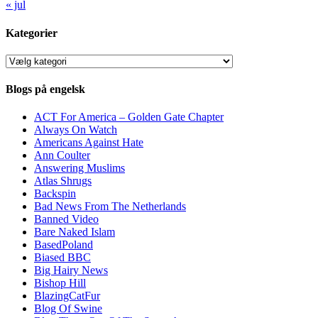
« jul
Kategorier
Kategorier
Blogs på engelsk
ACT For America – Golden Gate Chapter
Always On Watch
Americans Against Hate
Ann Coulter
Answering Muslims
Atlas Shrugs
Backspin
Bad News From The Netherlands
Banned Video
Bare Naked Islam
BasedPoland
Biased BBC
Big Hairy News
Bishop Hill
BlazingCatFur
Blog Of Swine