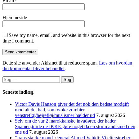
Email
*
Hjemmeside
Save my name, email, and website in this browser for the next
time I comment.
Dette site anvender Akismet til at reducere spam.
Læs om hvordan
din kommentar bliver behandlet
.
Søg
efter:
Seneste indlæg
Victor Davis Hanson giver det det nok den bedste modgift
mod alt det had, som woke zombier=
venstrefløj/højrefløj/muslismer hælder ud
7. august 2026
Selv om de var 2 marokkanske invadører, der hader
Spanien,turde de IKKE gøre noget da en stor mand smed den
ene ud
7. august 2026
“Irans stærke mand, general Ahmed Vahidi: Vi efterstræber