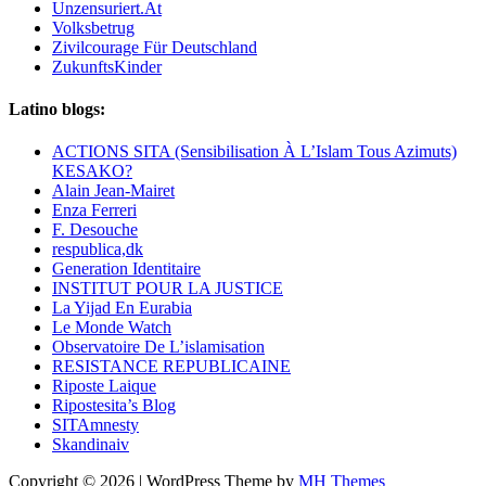
Unzensuriert.At
Volksbetrug
Zivilcourage Für Deutschland
ZukunftsKinder
Latino blogs:
ACTIONS SITA (Sensibilisation À L’Islam Tous Azimuts)
KESAKO?
Alain Jean-Mairet
Enza Ferreri
F. Desouche
respublica,dk
Generation Identitaire
INSTITUT POUR LA JUSTICE
La Yijad En Eurabia
Le Monde Watch
Observatoire De L’islamisation
RESISTANCE REPUBLICAINE
Riposte Laique
Ripostesita’s Blog
SITAmnesty
Skandinaiv
Copyright © 2026 | WordPress Theme by
MH Themes