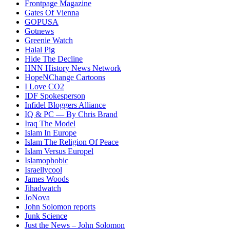
Frontpage Magazine
Gates Of Vienna
GOPUSA
Gotnews
Greenie Watch
Halal Pig
Hide The Decline
HNN History News Network
HopeNChange Cartoons
I Love CO2
IDF Spokesperson
Infidel Bloggers Alliance
IQ & PC — By Chris Brand
Iraq The Model
Islam In Europe
Islam The Religion Of Peace
Islam Versus Europe
l
Islamophobic
Israellycool
James Woods
Jihadwatch
JoNova
John Solomon reports
Junk Science
Just the News – John Solomon