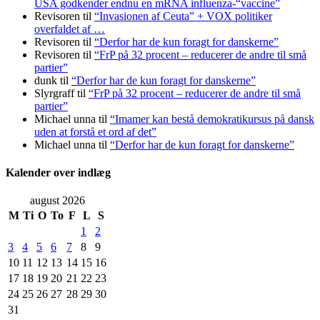
USA godkender endnu en mRNA influenza-“vaccine”
Revisoren
til
“Invasionen af Ceuta” + VOX politiker
overfaldet af …
Revisoren
til
“Derfor har de kun foragt for danskerne”
Revisoren
til
“FrP på 32 procent – reducerer de andre til små
partier”
dunk
til
“Derfor har de kun foragt for danskerne”
Slyrgraff
til
“FrP på 32 procent – reducerer de andre til små
partier”
Michael unna
til
“Imamer kan bestå demokratikursus på dansk
uden at forstå et ord af det”
Michael unna
til
“Derfor har de kun foragt for danskerne”
Kalender over indlæg
august 2026
M
Ti
O
To
F
L
S
1
2
3
4
5
6
7
8
9
10
11
12
13
14
15
16
17
18
19
20
21
22
23
24
25
26
27
28
29
30
31