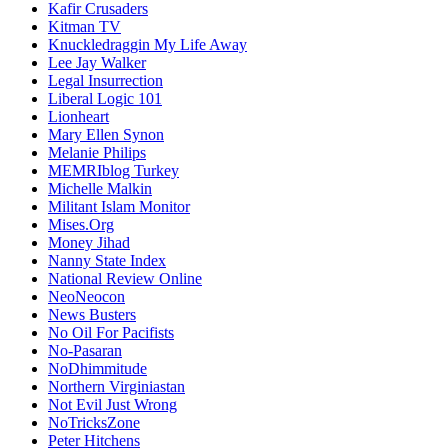
Kafir Crusaders
Kitman TV
Knuckledraggin My Life Away
Lee Jay Walker
Legal Insurrection
Liberal Logic 101
Lionheart
Mary Ellen Synon
Melanie Philips
MEMRIblog Turkey
Michelle Malkin
Militant Islam Monitor
Mises.Org
Money Jihad
Nanny State Index
National Review Online
NeoNeocon
News Busters
No Oil For Pacifists
No-Pasaran
NoDhimmitude
Northern Virginiastan
Not Evil Just Wrong
NoTricksZone
Peter Hitchens