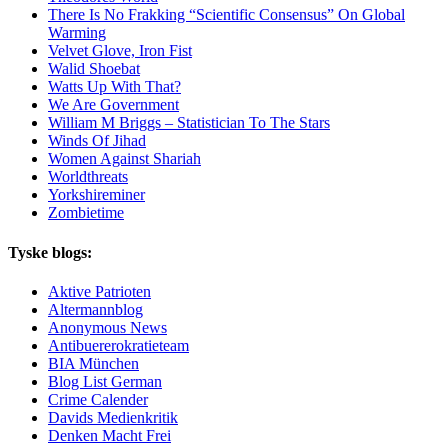
There Is No Frakking “Scientific Consensus” On Global
Warming
Velvet Glove, Iron Fist
Walid Shoebat
Watts Up With That?
We Are Government
William M Briggs – Statistician To The Stars
Winds Of Jihad
Women Against Shariah
Worldthreats
Yorkshireminer
Zombietime
Tyske blogs:
Aktive Patrioten
Altermannblog
Anonymous News
Antibuererokratieteam
BIA München
Blog List German
Crime Calender
Davids Medienkritik
Denken Macht Frei