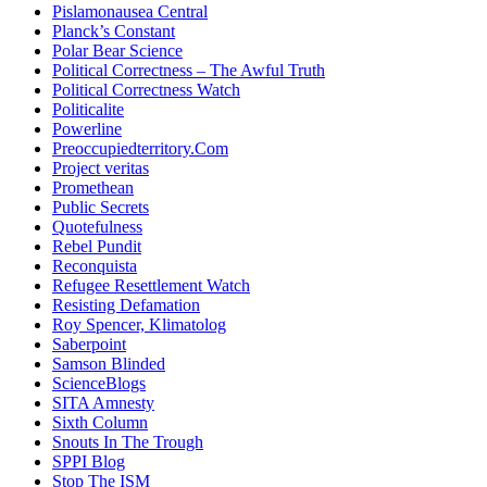
Pislamonausea Central
Planck’s Constant
Polar Bear Science
Political Correctness – The Awful Truth
Political Correctness Watch
Politicalite
Powerline
Preoccupiedterritory.Com
Project veritas
Promethean
Public Secrets
Quotefulness
Rebel Pundit
Reconquista
Refugee Resettlement Watch
Resisting Defamation
Roy Spencer, Klimatolog
Saberpoint
Samson Blinded
ScienceBlogs
SITA Amnesty
Sixth Column
Snouts In The Trough
SPPI Blog
Stop The ISM