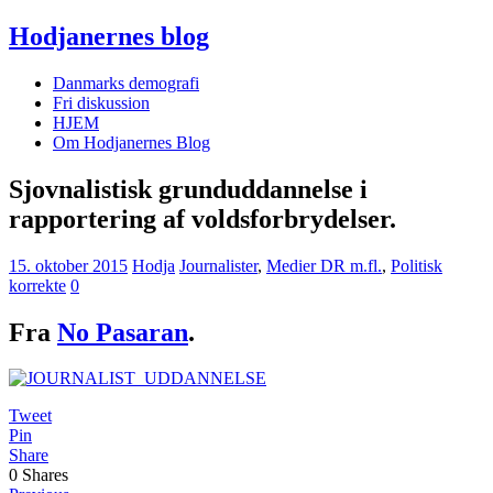
Hodjanernes blog
Danmarks demografi
Fri diskussion
HJEM
Om Hodjanernes Blog
Sjovnalistisk grunduddannelse i
rapportering af voldsforbrydelser.
15. oktober 2015
Hodja
Journalister
,
Medier DR m.fl.
,
Politisk
korrekte
0
Fra
No Pasaran
.
Tweet
Pin
Share
0
Shares