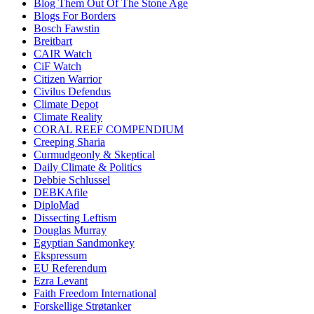
Blog Them Out Of The Stone Age
Blogs For Borders
Bosch Fawstin
Breitbart
CAIR Watch
CiF Watch
Citizen Warrior
Civilus Defendus
Climate Depot
Climate Reality
CORAL REEF COMPENDIUM
Creeping Sharia
Curmudgeonly & Skeptical
Daily Climate & Politics
Debbie Schlussel
DEBKAfile
DiploMad
Dissecting Leftism
Douglas Murray
Egyptian Sandmonkey
Ekspressum
EU Referendum
Ezra Levant
Faith Freedom International
Forskellige Strøtanker