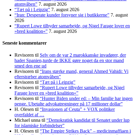
atomvåben”
7. august 2026
“Tæt på i Leipzig”
7. august 2026
“Iran: Desperate kunder forsyner sig i butikkerne”
7. august
2026
“Rupert Lowe tilbyder samarbejde, og Nigel Farage lover en
»bred koalition«”
7. august 2026
Seneste kommentarer
Revisoren
til
Selv om de var 2 marokkanske invadører, der
hader Spanien,turde de IKKE gøre noget da en stor mand
smed den ene ud
Revisoren
til
“Irans stærke mand, general Ahmed Vahidi: Vi
efterstræber atomvåben”
Revisoren
til
“Tæt på i Leipzig”
Revisoren
til
“Rupert Lowe tilbyder samarbejde, og Nigel
Farage lover en »bred koalition«”
Revisoren
til
“Hunter Biden under ed: – Min familie har ingen
penge. Ubetalte advokat­regninger på 17 millioner dollar”
H. Olesen
til
“Invasionen af Ceuta” + VOX politiker
overfaldet af …
Michael unna
til
“Demokratisk kandidat til Senatet under lup
for islamiske forbindelser”
H. Olesen
til
“The Empire Strikes Back” – medicinmaffiaen i