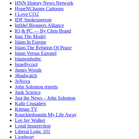
HNN History News Network
HopeNChange Cartoons
I Love CO2
IDF Spokesperson
Infidel Bloggers Alliance
IQ & PC — By Chris Brand
Iraq The Model
Islam In Europe
Islam The Religion Of Peace
Islam Versus Europe
l
Islamophobic
Israellycool
James Woods
Jihadwatch
JoNova
John Solomon reports
Junk Science
Just the News – John Solomon
Kafir Crusaders
Kitman TV
Knuckledraggin My Life Away
Lee Jay Walker
Legal Insurrection
Liberal Logic 101
Lionheart