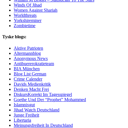
Winds Of Jihad
Women Against Shariah
Worldthreats
Yorkshireminer
Zombietime
Tyske blogs:
Aktive Patrioten
Altermannblog
Anonymous News
Antibuererokratieteam
BIA München
Blog List German
Crime Calender
Davids Medienkritik
Denken Macht Frei
DiskursKorrekt Im Tagesspiegel
Goethe Und Der “Prophet” Mohammed
Islamnixgut
Jihad Watch Deutschland
Junge Freiheit
Libertaria
Meinungsfreiheit In Deutschland