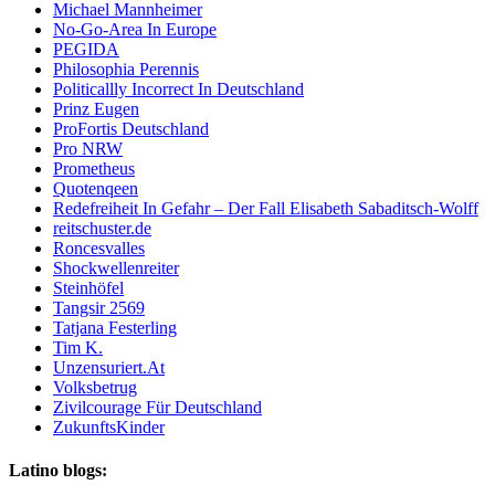
Michael Mannheimer
No-Go-Area In Europe
PEGIDA
Philosophia Perennis
Politicallly Incorrect In Deutschland
Prinz Eugen
ProFortis Deutschland
Pro NRW
Prometheus
Quotenqeen
Redefreiheit In Gefahr – Der Fall Elisabeth Sabaditsch-Wolff
reitschuster.de
Roncesvalles
Shockwellenreiter
Steinhöfel
Tangsir 2569
Tatjana Festerling
Tim K.
Unzensuriert.At
Volksbetrug
Zivilcourage Für Deutschland
ZukunftsKinder
Latino blogs: