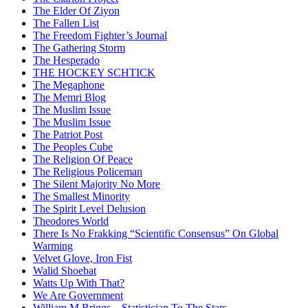
The Elder Of Ziyon
The Fallen List
The Freedom Fighter’s Journal
The Gathering Storm
The Hesperado
THE HOCKEY SCHTICK
The Megaphone
The Memri Blog
The Muslim Issue
The Muslim Issue
The Patriot Post
The Peoples Cube
The Religion Of Peace
The Religious Policeman
The Silent Majority No More
The Smallest Minority
The Spirit Level Delusion
Theodores World
There Is No Frakking “Scientific Consensus” On Global
Warming
Velvet Glove, Iron Fist
Walid Shoebat
Watts Up With That?
We Are Government
William M Briggs – Statistician To The Stars