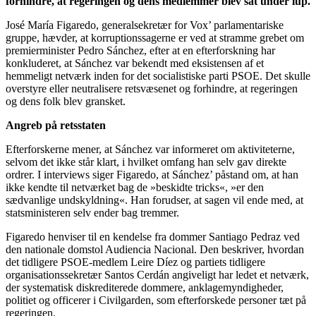
forhindre, at regeringen og dens medlemmer blev sat under lup.
José María Figaredo, generalsekretær for Vox’ parlamentariske
gruppe, hævder, at korruptionssagerne er ved at stramme grebet om
premierminister Pedro Sánchez, efter at en efterforskning har
konkluderet, at Sánchez var bekendt med eksistensen af et
hemmeligt netværk inden for det socialistiske parti PSOE. Det skulle
overstyre eller neutralisere retsvæsenet og forhindre, at regeringen
og dens folk blev gransket.
Angreb på retsstaten
Efterforskerne mener, at Sánchez var informeret om aktiviteterne,
selvom det ikke står klart, i hvilket omfang han selv gav direkte
ordrer. I interviews siger Figaredo, at Sánchez’ påstand om, at han
ikke kendte til netværket bag de »beskidte tricks«, »er den
sædvanlige undskyldning«. Han forudser, at sagen vil ende med, at
statsministeren selv ender bag tremmer.
Figaredo henviser til en kendelse fra dommer Santiago Pedraz ved
den nationale domstol Audiencia Nacional. Den beskriver, hvordan
det tidligere PSOE-medlem Leire Díez og partiets tidligere
organisationssekretær Santos Cerdán angiveligt har ledet et netværk,
der systematisk diskrediterede dommere, anklagemyndigheder,
politiet og officerer i Civilgarden, som efterforskede personer tæt på
regeringen.