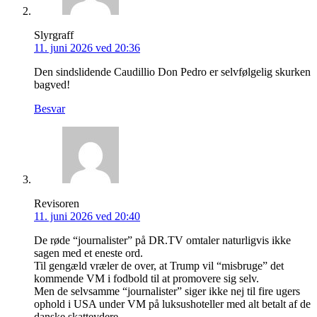
Slyrgraff
11. juni 2026 ved 20:36
Den sindslidende Caudillio Don Pedro er selvfølgelig skurken
bagved!
Besvar
Revisoren
11. juni 2026 ved 20:40
De røde “journalister” på DR.TV omtaler naturligvis ikke
sagen med et eneste ord.
Til gengæld vræler de over, at Trump vil “misbruge” det
kommende VM i fodbold til at promovere sig selv.
Men de selvsamme “journalister” siger ikke nej til fire ugers
ophold i USA under VM på luksushoteller med alt betalt af de
danske skatteydere.