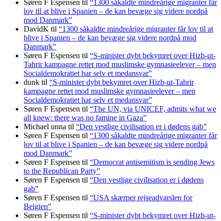
Søren F Espensen
til
“1300 såkaldte mindreårige migranter får
lov til at blive i Spanien – de kan bevæge sig videre nordpå
mod Danmark”
DavidK
til
“1300 såkaldte mindreårige migranter får lov til at
blive i Spanien – de kan bevæge sig videre nordpå mod
Danmark”
Søren F Espensen
til
“S-minister dybt bekymret over Hizb-ut-
Tahrir kampagne rettet mod muslimske gymnasieelever – men
Socialdemokratiet har selv et medansvar”
dunk
til
“S-minister dybt bekymret over Hizb-ut-Tahrir
kampagne rettet mod muslimske gymnasieelever – men
Socialdemokratiet har selv et medansvar”
Søren F Espensen
til
“The UN, via UNICEF, admits what we
all knew: there was no famine in Gaza”
Michael unna
til
“Den vestlige civilisation er i dødens gab”
Søren F Espensen
til
“1300 såkaldte mindreårige migranter får
lov til at blive i Spanien – de kan bevæge sig videre nordpå
mod Danmark”
Søren F Espensen
til
“Democrat antisemitism is sending Jews
to the Republican Party”
Søren F Espensen
til
“Den vestlige civilisation er i dødens
gab”
Søren F Espensen
til
“USA skærper rejseadvarslen for
Belgien”
Søren F Espensen
til
“S-minister dybt bekymret over Hizb-ut-