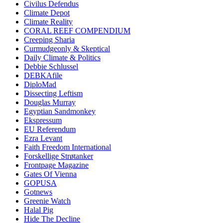
Civilus Defendus
Climate Depot
Climate Reality
CORAL REEF COMPENDIUM
Creeping Sharia
Curmudgeonly & Skeptical
Daily Climate & Politics
Debbie Schlussel
DEBKAfile
DiploMad
Dissecting Leftism
Douglas Murray
Egyptian Sandmonkey
Ekspressum
EU Referendum
Ezra Levant
Faith Freedom International
Forskellige Strøtanker
Frontpage Magazine
Gates Of Vienna
GOPUSA
Gotnews
Greenie Watch
Halal Pig
Hide The Decline