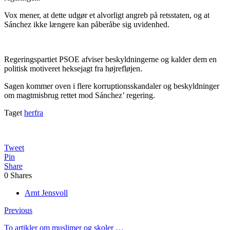
Vox mener, at dette udgør et alvorligt angreb på retsstaten, og at
Sánchez ikke længere kan påberåbe sig uvidenhed.
Regeringspartiet PSOE afviser beskyldningerne og kalder dem en
politisk motiveret heksejagt fra højrefløjen.
Sagen kommer oven i flere korruptionsskandaler og beskyldninger
om magtmisbrug rettet mod Sánchez’ regering.
Taget
herfra
Tweet
Pin
Share
0
Shares
Arnt Jensvoll
Previous
To artikler om muslimer og skoler …