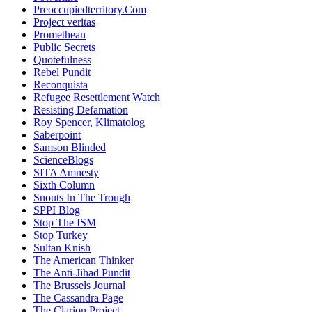
Preoccupiedterritory.Com
Project veritas
Promethean
Public Secrets
Quotefulness
Rebel Pundit
Reconquista
Refugee Resettlement Watch
Resisting Defamation
Roy Spencer, Klimatolog
Saberpoint
Samson Blinded
ScienceBlogs
SITA Amnesty
Sixth Column
Snouts In The Trough
SPPI Blog
Stop The ISM
Stop Turkey
Sultan Knish
The American Thinker
The Anti-Jihad Pundit
The Brussels Journal
The Cassandra Page
The Clarion Project