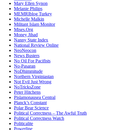
Mary Ellen Synon
Melanie Philips
MEMRIblog Turkey
Michelle Malkin
Militant Islam Monitor
Mises.Org
Money Jihad
Nanny State Index
National Review Online
NeoNeocon
News Busters
No Oil For Pacifists
No-Pasaran
NoDhimmitude
Northern Virginiastan
Not Evil Just Wrong
NoTricksZone
Peter Hitchens
Pislamonausea Central
Planck’s Constant
Polar Bear Science
Political Correctness – The Awful Truth
Political Correctness Watch
Politicalite
Powerline