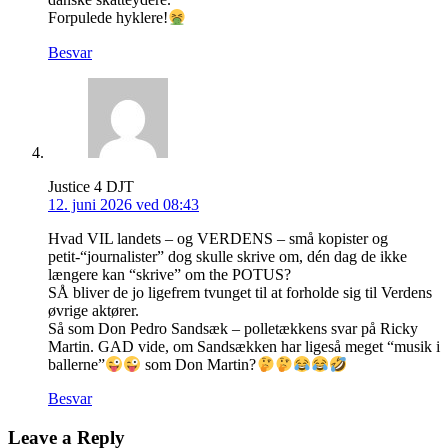
Forpulede hyklere!
Besvar
Justice 4 DJT
12. juni 2026 ved 08:43
Hvad VIL landets – og VERDENS – små kopister og
petit-“journalister” dog skulle skrive om, dén dag de ikke
længere kan “skrive” om the POTUS?
SÅ bliver de jo ligefrem tvunget til at forholde sig til Verdens
øvrige aktører.
Så som Don Pedro Sandsæk – polletækkens svar på Ricky
Martin. GAD vide, om Sandsækken har ligeså meget “musik i
ballerne”
som Don Martin?
Besvar
Leave a Reply