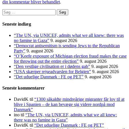
din kommentar bliver behandlet
.
Søg
efter:
Seneste indlæg
“The UN, via UNICEF, admits what we all knew: there was
no famine in Gaza”
9. august 2026
“Democrat antisemitism is sending Jews to the Republican
Party”
9. august 2026
“O’Keefe exposure of Michigan election fraud makes the case
for throwing out the entire election”
9. august 2026
“Den vestlige civilisation er i dødens gab”
9. august 2026
“USA skærper rejseadvarslen for Belgien”
9. august 2026
“Det uduelige Danmark : FE og PET”
9. august 2026
Seneste kommentarer
DavidK
til
“1300 såkaldte mindreårige migranter får lov til at
blive i Spanien – de kan bevæge sig videre nordpå mod
Danmark”
ino
til
“The UN, via UNICEF, admits what we all knew:
there was no famine in Gaza”
DavidK
til
“Det uduelige Danmark : FE og PET”