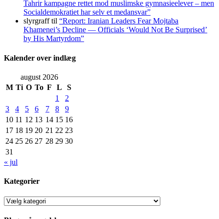
Tahrir kampagne rettet mod muslimske gymnasieelever – men
Socialdemokratiet har selv et medansvar”
slyrgraff
til
“Report: Iranian Leaders Fear Mojtaba
Khamenei’s Decline — Officials ‘Would Not Be Surprised’
by His Martyrdom”
Kalender over indlæg
august 2026
M
Ti
O
To
F
L
S
1
2
3
4
5
6
7
8
9
10
11
12
13
14
15
16
17
18
19
20
21
22
23
24
25
26
27
28
29
30
31
« jul
Kategorier
Kategorier