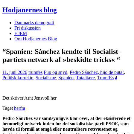
Hodjanernes blog
Danmarks demografi
Fri diskussion
HJEM
Om Hodjanernes Blog
“Spanien: Sánchez kendte til Socialist­
partiets net­værk af »beskidte tricks« “
11. juni 2026
trumfes
Fup og snyd
,
Pedro Sánchez, hijo de puta!
,
Politisk korrekte
,
Socialisme
,
Spanien
,
Totalitære
,
TrumfEs
4
Det skriver Arnt Jensvoll her
Taget
herfra
Pedro Sánchez var sandsynligvis klar over, at der eksisterede et
hemmeligt netværk inden for det socialistiske parti PSOE, som
havde til formål at omgå eller neutralisere retsvæsenet og