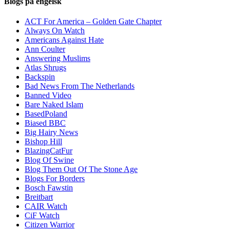
Blogs på engelsk
ACT For America – Golden Gate Chapter
Always On Watch
Americans Against Hate
Ann Coulter
Answering Muslims
Atlas Shrugs
Backspin
Bad News From The Netherlands
Banned Video
Bare Naked Islam
BasedPoland
Biased BBC
Big Hairy News
Bishop Hill
BlazingCatFur
Blog Of Swine
Blog Them Out Of The Stone Age
Blogs For Borders
Bosch Fawstin
Breitbart
CAIR Watch
CiF Watch
Citizen Warrior