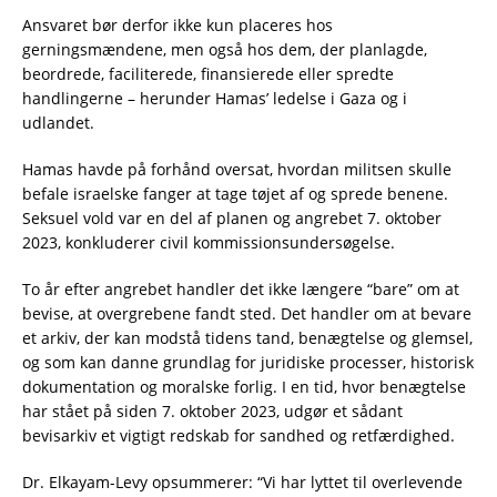
Ansvaret bør derfor ikke kun placeres hos
gerningsmændene, men også hos dem, der planlagde,
beordrede, faciliterede, finansierede eller spredte
handlingerne – herunder Hamas’ ledelse i Gaza og i
udlandet.
Hamas havde på forhånd oversat, hvordan militsen skulle
befale israelske fanger at tage tøjet af og sprede benene.
Seksuel vold var en del af planen og angrebet 7. oktober
2023, konkluderer civil kommissionsundersøgelse.
To år efter angrebet handler det ikke længere “bare” om at
bevise, at overgrebene fandt sted. Det handler om at bevare
et arkiv, der kan modstå tidens tand, benægtelse og glemsel,
og som kan danne grundlag for juridiske processer, historisk
dokumentation og moralske forlig. I en tid, hvor benægtelse
har stået på siden 7. oktober 2023, udgør et sådant
bevisarkiv et vigtigt redskab for sandhed og retfærdighed.
Dr. Elkayam-Levy opsummerer: “Vi har lyttet til overlevende