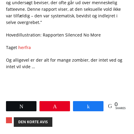
og undersøgt beviser, der ofte går ud over menneskelig
fatteevne. Denne rapport viser, at den seksuelle vold ikke
var tilfældig – den var systematisk, bevidst og indlejret i
selve overgrebet.”
Hovedillustration: Rapporten Silenced No More
Taget
herfra
Og alligevel er der alt for mange zombier, der intet ved og
intet vil vide …
0
Tweet
Pin
Share
SHARES
DEN KORTE AVIS