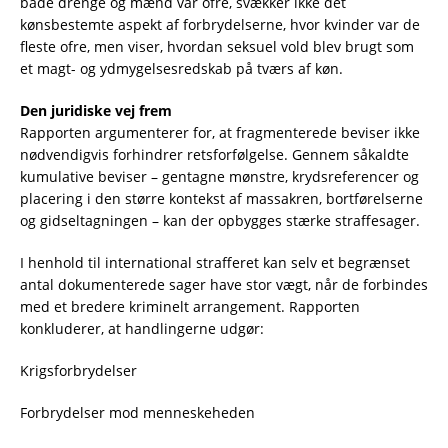
både drenge og mænd var ofre, svækker ikke det
kønsbestemte aspekt af forbrydelserne, hvor kvinder var de
fleste ofre, men viser, hvordan seksuel vold blev brugt som
et magt- og ydmygelsesredskab på tværs af køn.
Den juridiske vej frem
Rapporten argumenterer for, at fragmenterede beviser ikke
nødvendigvis forhindrer retsforfølgelse. Gennem såkaldte
kumulative beviser – gentagne mønstre, krydsreferencer og
placering i den større kontekst af massakren, bortførelserne
og gidseltagningen – kan der opbygges stærke straffesager.
I henhold til international strafferet kan selv et begrænset
antal dokumenterede sager have stor vægt, når de forbindes
med et bredere kriminelt arrangement. Rapporten
konkluderer, at handlingerne udgør:
Krigsforbrydelser
Forbrydelser mod menneskeheden