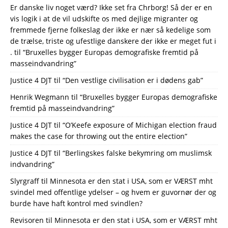
Er danske liv noget værd? Ikke set fra Chrborg! Så der er en
vis logik i at de vil udskifte os med dejlige migranter og
fremmede fjerne folkeslag der ikke er nær så kedelige som
de trælse, triste og ufestlige danskere der ikke er meget fut i
.
til
“Bruxelles bygger Europas demo­grafiske frem­tid på
masse­indvandring”
Justice 4 DJT
til
“Den vestlige civilisation er i dødens gab”
Henrik Wegmann
til
“Bruxelles bygger Europas demo­grafiske
frem­tid på masse­indvandring”
Justice 4 DJT
til
“O’Keefe exposure of Michigan election fraud
makes the case for throwing out the entire election”
Justice 4 DJT
til
“Berlingskes falske bekymring om muslimsk
indvandring”
Slyrgraff
til
Minnesota er den stat i USA, som er VÆRST mht
svindel med offentlige ydelser – og hvem er guvornør der og
burde have haft kontrol med svindlen?
Revisoren
til
Minnesota er den stat i USA, som er VÆRST mht