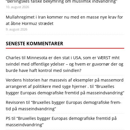
“Berlingskes falske bekymring om muslimsk indvandring”
10. august 2026
Mullahregimet i Iran kommer nu med en masse nye krav for
at åbne Hormuz strædet
9. august 2026
SENESTE KOMMENTARER
Charles
til
Minnesota er den stat i USA, som er VÆRST mht
svindel med offentlige ydelser – og hvem er guvornør der og
burde have haft kontrol med svindlen?
Verdens historien har massevis af eksempler på massemord
arrangeret af politikere med syge hjerner .
til
“Bruxelles
bygger Europas demo­grafiske frem­tid på masse­indvandring”
Revisoren
til
“Bruxelles bygger Europas demo­grafiske frem­
tid på masse­indvandring”
PS
til
“Bruxelles bygger Europas demo­grafiske frem­tid på
masse­indvandring”