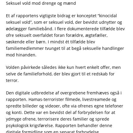
Seksuel vold mod drenge og mænd
Et af rapportens vigtigste bidrag er konceptet “kinocidal
seksuel vold”, som er seksuel vold, der bevidst udnytter og
ødelægger familiebånd. I flere dokumenterede tilfælde blev
ofre seksuelt overfaldet foran forældre, ægtefæller,
søskende eller børn. I mindst ét ​​tilfælde blev
familiemedlemmer tvunget til at begå seksuelle handlinger
mod hinanden.
Volden påvirkede således ikke kun hvert enkelt offer, men
selve de familieforhold, der blev gjort til et redskab for
terror.
Den digitale udbredelse af overgrebene fremhæves også i
rapporten. Hamas-terrorister filmede, livestreamede og
spredte billeder og videoer, ofte via ofrenes egne telefoner
og konti. Dette var en bevidst del af forbrydelsen for at
ydmyge ofrene, terrorisere deres familier og sprede
psykologisk krigsførelse. Rapporten behandler denne
digitale formidling som en separat forbrydelse.