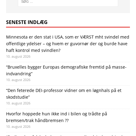
SENESTE INDLÆG
Minnesota er den stat i USA, som er VÆRST mht svindel med
offentlige ydelser – og hvem er guvornør der og burde have
haft kontrol med svindlen?
10. august 2026
“Bruxelles bygger Europas demo­grafiske frem­tid på masse­
indvandring”
10. august 2026
“Den feterede DEI-professor vidner om en løgnhals på et
skodstudie”
10. august 2026
Hvorfor hoppede hun ikke ind i bilen og trådte på
bremsen/trak håndbremsen ??
10. august 2026