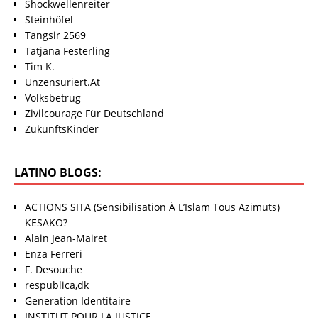
Shockwellenreiter
Steinhöfel
Tangsir 2569
Tatjana Festerling
Tim K.
Unzensuriert.At
Volksbetrug
Zivilcourage Für Deutschland
ZukunftsKinder
LATINO BLOGS:
ACTIONS SITA (Sensibilisation À L’Islam Tous Azimuts)
KESAKO?
Alain Jean-Mairet
Enza Ferreri
F. Desouche
respublica,dk
Generation Identitaire
INSTITUT POUR LA JUSTICE