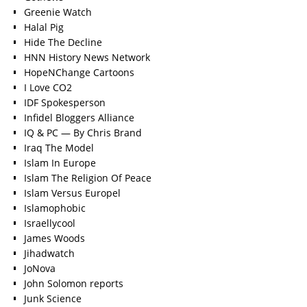
Greenie Watch
Halal Pig
Hide The Decline
HNN History News Network
HopeNChange Cartoons
I Love CO2
IDF Spokesperson
Infidel Bloggers Alliance
IQ & PC — By Chris Brand
Iraq The Model
Islam In Europe
Islam The Religion Of Peace
Islam Versus Europe
l
Islamophobic
Israellycool
James Woods
Jihadwatch
JoNova
John Solomon reports
Junk Science