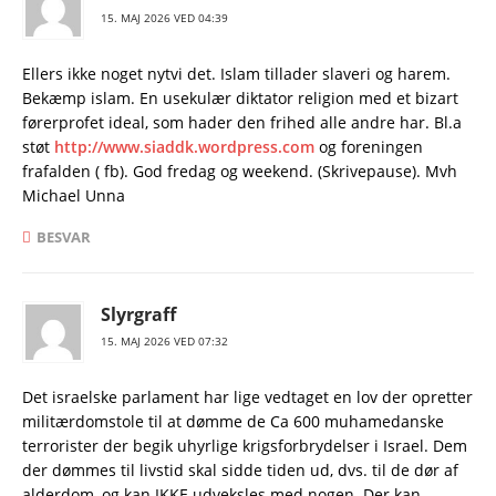
15. MAJ 2026 VED 04:39
Ellers ikke noget nytvi det. Islam tillader slaveri og harem.
Bekæmp islam. En usekulær diktator religion med et bizart
førerprofet ideal, som hader den frihed alle andre har. Bl.a
støt
http://www.siaddk.wordpress.com
og foreningen
frafalden ( fb). God fredag og weekend. (Skrivepause). Mvh
Michael Unna
BESVAR
Slyrgraff
15. MAJ 2026 VED 07:32
Det israelske parlament har lige vedtaget en lov der opretter
militærdomstole til at dømme de Ca 600 muhamedanske
terrorister der begik uhyrlige krigsforbrydelser i Israel. Dem
der dømmes til livstid skal sidde tiden ud, dvs. til de dør af
alderdom, og kan IKKE udveksles med nogen. Der kan