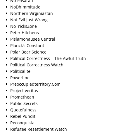
No-Pasaran
NoDhimmitude
Northern Virginiastan
Not Evil Just Wrong
NoTricksZone
Peter Hitchens
Pislamonausea Central
Planck’s Constant
Polar Bear Science
Political Correctness – The Awful Truth
Political Correctness Watch
Politicalite
Powerline
Preoccupiedterritory.Com
Project veritas
Promethean
Public Secrets
Quotefulness
Rebel Pundit
Reconquista
Refugee Resettlement Watch