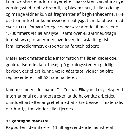
En af de største udfordringer efter massakren var, at mange
gerningssteder blev brændt, lig blev misbrugt eller ødelagt,
og mange vidner kun så fragmenter af begivenhederne. Ikke
desto mindre har kommissionen opbygget en database med
over 10.000 fotografier og videoer – svarende til mere end
1.800 timers visuel analyse – samt over 430 vidneudsagn,
interviews og møder med overlevende, løsladte gidsler,
familiemedlemmer, eksperter og førstehjælpere.
Materialet omfatter både information fra åben kildekode,
geolokaliserede data, besøg på gerningssteder og tidlige
beviser, der ellers kunne være gået tabt. Vidner og ofre
repræsenterer i alt 52 nationaliteter.
Kommissionens formand, Dr. Cochav Elkayam-Levy, ekspert i
international ret, understreger, at de begyndte arbejdet
umiddelbart efter angrebet med at sikre beviser i materiale,
der hurtigt forsvinder eller fjernes.
13 gentagne mønstre
Rapporten identificerer 13 tilbagevendende mønstre af