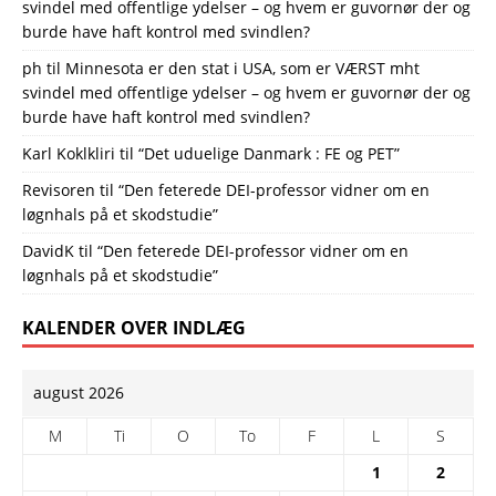
svindel med offentlige ydelser – og hvem er guvornør der og
burde have haft kontrol med svindlen?
ph
til
Minnesota er den stat i USA, som er VÆRST mht
svindel med offentlige ydelser – og hvem er guvornør der og
burde have haft kontrol med svindlen?
Karl Koklkliri
til
“Det uduelige Danmark : FE og PET”
Revisoren
til
“Den feterede DEI-professor vidner om en
løgnhals på et skodstudie”
DavidK
til
“Den feterede DEI-professor vidner om en
løgnhals på et skodstudie”
KALENDER OVER INDLÆG
august 2026
M
Ti
O
To
F
L
S
1
2