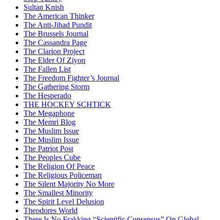
Sultan Knish
The American Thinker
The Anti-Jihad Pundit
The Brussels Journal
The Cassandra Page
The Clarion Project
The Elder Of Ziyon
The Fallen List
The Freedom Fighter’s Journal
The Gathering Storm
The Hesperado
THE HOCKEY SCHTICK
The Megaphone
The Memri Blog
The Muslim Issue
The Muslim Issue
The Patriot Post
The Peoples Cube
The Religion Of Peace
The Religious Policeman
The Silent Majority No More
The Smallest Minority
The Spirit Level Delusion
Theodores World
There Is No Frakking “Scientific Consensus” On Global