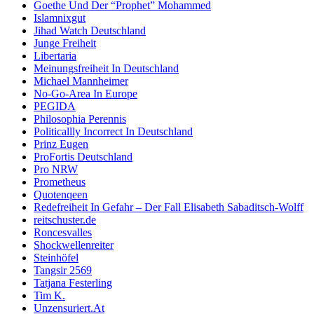
Goethe Und Der “Prophet” Mohammed
Islamnixgut
Jihad Watch Deutschland
Junge Freiheit
Libertaria
Meinungsfreiheit In Deutschland
Michael Mannheimer
No-Go-Area In Europe
PEGIDA
Philosophia Perennis
Politicallly Incorrect In Deutschland
Prinz Eugen
ProFortis Deutschland
Pro NRW
Prometheus
Quotenqeen
Redefreiheit In Gefahr – Der Fall Elisabeth Sabaditsch-Wolff
reitschuster.de
Roncesvalles
Shockwellenreiter
Steinhöfel
Tangsir 2569
Tatjana Festerling
Tim K.
Unzensuriert.At