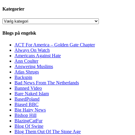
Kategorier
Kategorier
Blogs på engelsk
ACT For America – Golden Gate Chapter
Always On Watch
Americans Against Hate
Ann Coulter
Answering Muslims
Atlas Shrugs
Backspin
Bad News From The Netherlands
Banned Video
Bare Naked Islam
BasedPoland
Biased BBC
Big Hairy News
Bishop Hill
BlazingCatFur
Blog Of Swine
Blog Them Out Of The Stone Age