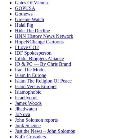
Gates Of Vienna
GOPUSA
Gotnews
Greenie Watch
Halal Pig
Hide The Decline
HNN History News Network
HopeNChange Cartoons
I Love CO2
IDF Spokesperson
Infidel Bloggers Alliance
IQ & PC — By Chris Brand
Iraq The Model
Islam In Europe
Islam The Religion Of Peace
Islam Versus Europe
l
Islamophobic
Israellycool
James Woods
Jihadwatch
JoNova
John Solomon reports
Junk Science
Just the News – John Solomon
Kafir Crusaders