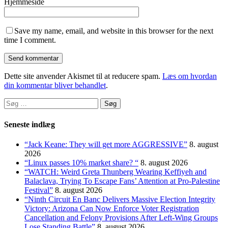
Hjemmeside
Save my name, email, and website in this browser for the next
time I comment.
Dette site anvender Akismet til at reducere spam.
Læs om hvordan
din kommentar bliver behandlet
.
Søg
efter:
Seneste indlæg
“Jack Keane: They will get more AGGRESSIVE”
8. august
2026
“Linux passes 10% market share? “
8. august 2026
“WATCH: Weird Greta Thunberg Wearing Keffiyeh and
Balaclava, Trying To Escape Fans’ Attention at Pro-Palestine
Festival”
8. august 2026
“Ninth Circuit En Banc Delivers Massive Election Integrity
Victory: Arizona Can Now Enforce Voter Registration
Cancellation and Felony Provisions After Left-Wing Groups
Lose Standing Battle”
8. august 2026