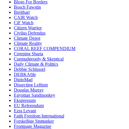
Blogs For Borders
Bosch Fawstin
Breitbart
CAIR Watch
CiF Watch
Citizen Warrior
Civilus Defendus
Climate Depot
Climate Reality
CORAL REEF COMPENDIUM
Creeping Sharia
Curmudgeonly & Skeptical
Daily Climate & Politics
Debbie Schlussel
DEBKAfile
DiploMad
Dissecting Leftism
Douglas Murray
Egyptian Sandmonkey
Ekspressum
EU Referendum
Ezra Levant
Faith Freedom International
Forskellige Strøtanker
Frontpage Magazine