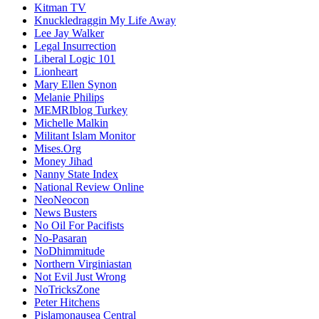
Kitman TV
Knuckledraggin My Life Away
Lee Jay Walker
Legal Insurrection
Liberal Logic 101
Lionheart
Mary Ellen Synon
Melanie Philips
MEMRIblog Turkey
Michelle Malkin
Militant Islam Monitor
Mises.Org
Money Jihad
Nanny State Index
National Review Online
NeoNeocon
News Busters
No Oil For Pacifists
No-Pasaran
NoDhimmitude
Northern Virginiastan
Not Evil Just Wrong
NoTricksZone
Peter Hitchens
Pislamonausea Central