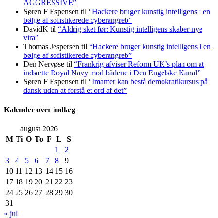
AGGRESSIVE”
Søren F Espensen
til
“Hackere bruger kunstig intelligens i en
bølge af sofistikerede cyberangreb”
DavidK
til
“Aldrig sket før: Kunstig intelligens skaber nye
vira”
Thomas Jespersen
til
“Hackere bruger kunstig intelligens i en
bølge af sofistikerede cyberangreb”
Den Nervøse
til
“Frankrig afviser Reform UK’s plan om at
indsætte Royal Navy mod bådene i Den Engelske Kanal”
Søren F Espensen
til
“Imamer kan bestå demokratikursus på
dansk uden at forstå et ord af det”
Kalender over indlæg
august 2026
M
Ti
O
To
F
L
S
1
2
3
4
5
6
7
8
9
10
11
12
13
14
15
16
17
18
19
20
21
22
23
24
25
26
27
28
29
30
31
« jul