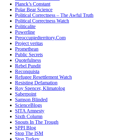
Planck’s Constant
Polar Bear Science
Political Correctness – The Awful Truth
Political Correctness Watch
Politicalite
Powerline
Preoccupiedterritory.Com
Project veritas
Promethean
Public Secrets
Quotefulness
Rebel Pundit
Reconquista
Refugee Resettlement Watch
Resisting Defamation
Roy Spencer, Klimatolog
Saberpoint
Samson Blinded
ScienceBlogs
SITA Amnesty
Sixth Column
Snouts In The Trough
SPPI Blog
Stop The ISM
Stop Turkey