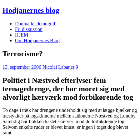
Hodjanernes blog
Danmarks demografi
Fri diskussion
HJEM
Om Hodjanernes Blog
Terrorisme?
13. september 2006
Nicolai
Labaner
9
Politiet i Næstved efterlyser fem
teenagedrenge, der har moret sig med
alvorligt hærværk mod forbikørende tog
To dage i træk har drengene underholdt sig med at lægge bjælker og
træstykker på togskinnerne mellem stationerne Næstved og Lundby.
Samtidig har flokken kastet skærver imod de forbikørende tog.
Selvom enkelte ruder er blevet knust, er ingen i toget dog blevet
ramt.