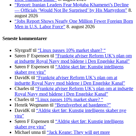
“Report: Iranian Leaders Fear Mojtaba Khamenei’s Decline
— Officials ‘Would Not Be Surprised’ by His Martyrdom”
8.
august 2026
“Jobs Report Shows Nearly One Million Fewer Foreign Born
Men in U.S. Labor Force”
8. august 2026
Seneste kommentarer
Slyrgraff
til
“Linux passes 10% market share? “
Søren F Espensen
til
“Frankrig afviser Reform UK’s plan om
at indsætte Royal Navy mod bådene i Den Engelske Kanal”
Søren F Espensen
til
“Aldrig sket før: Kunstig intelligens
skaber nye vira”
DavidK
til
“Frankrig afviser Reform UK’s plan om at
indsætte Royal Navy mod bådene i Den Engelske Kanal”
Charles
til
“Frankrig afviser Reform UK’s plan om at indsætte
Royal Navy mod bådene i Den Engelske Kanal”
Charles
til
“Linux passes 10% market share? “
Henrik Wegmann
til
“Berufsverbot ad bagdøren?”
DavidK
til
“Aldrig sket før: Kunstig intelligens skaber nye
vira”
Søren F Espensen
til
“Aldrig sket før: Kunstig intelligens
skaber nye vira”
Michael unna
til
“Jack Keane: They will get more