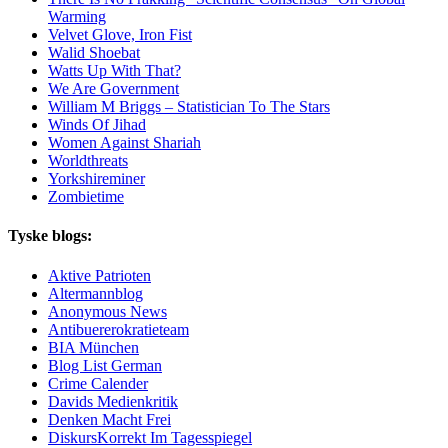
Warming
Velvet Glove, Iron Fist
Walid Shoebat
Watts Up With That?
We Are Government
William M Briggs – Statistician To The Stars
Winds Of Jihad
Women Against Shariah
Worldthreats
Yorkshireminer
Zombietime
Tyske blogs:
Aktive Patrioten
Altermannblog
Anonymous News
Antibuererokratieteam
BIA München
Blog List German
Crime Calender
Davids Medienkritik
Denken Macht Frei
DiskursKorrekt Im Tagesspiegel