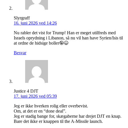
Slyrgraff
16. juni 2026 ved 14:26
Nu rabler det vist for Trump! Han er meget utilfreds med
Israels oprydning i Libanon, så nu vil han have Syrien/Isis til
at ordne de hidsige boller🤪😆
Besvar
Justice 4 DJT
17. juni 2026 ved 05:39
Jeg er ikke hverken rolig eller overbevist.
Om, at det er en “done deal”.
Jeg er stadig bange for, skægaberne har drejet DJT en knap.
Bare det ikke er knappen til the A-Missile launch.