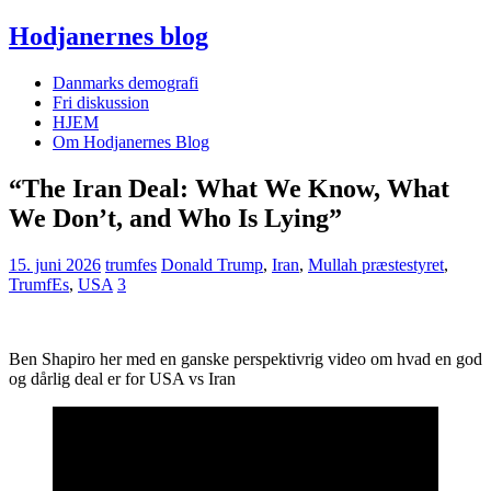
Hodjanernes blog
Danmarks demografi
Fri diskussion
HJEM
Om Hodjanernes Blog
“The Iran Deal: What We Know, What
We Don’t, and Who Is Lying”
15. juni 2026
trumfes
Donald Trump
,
Iran
,
Mullah præstestyret
,
TrumfEs
,
USA
3
Ben Shapiro her med en ganske perspektivrig video om hvad en god
og dårlig deal er for USA vs Iran