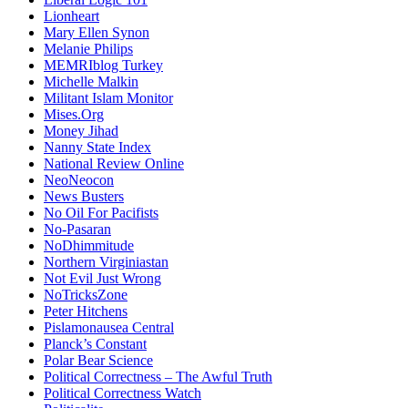
Lionheart
Mary Ellen Synon
Melanie Philips
MEMRIblog Turkey
Michelle Malkin
Militant Islam Monitor
Mises.Org
Money Jihad
Nanny State Index
National Review Online
NeoNeocon
News Busters
No Oil For Pacifists
No-Pasaran
NoDhimmitude
Northern Virginiastan
Not Evil Just Wrong
NoTricksZone
Peter Hitchens
Pislamonausea Central
Planck’s Constant
Polar Bear Science
Political Correctness – The Awful Truth
Political Correctness Watch