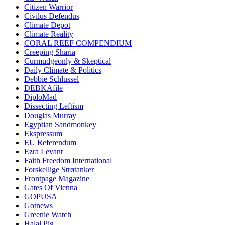
Citizen Warrior
Civilus Defendus
Climate Depot
Climate Reality
CORAL REEF COMPENDIUM
Creeping Sharia
Curmudgeonly & Skeptical
Daily Climate & Politics
Debbie Schlussel
DEBKAfile
DiploMad
Dissecting Leftism
Douglas Murray
Egyptian Sandmonkey
Ekspressum
EU Referendum
Ezra Levant
Faith Freedom International
Forskellige Strøtanker
Frontpage Magazine
Gates Of Vienna
GOPUSA
Gotnews
Greenie Watch
Halal Pig