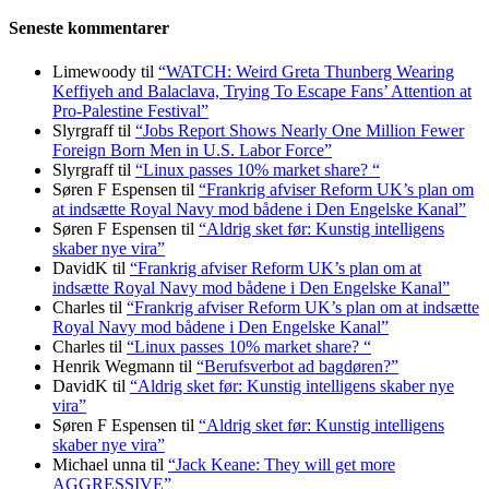
Seneste kommentarer
Limewoody
til
“WATCH: Weird Greta Thunberg Wearing
Keffiyeh and Balaclava, Trying To Escape Fans’ Attention at
Pro-Palestine Festival”
Slyrgraff
til
“Jobs Report Shows Nearly One Million Fewer
Foreign Born Men in U.S. Labor Force”
Slyrgraff
til
“Linux passes 10% market share? “
Søren F Espensen
til
“Frankrig afviser Reform UK’s plan om
at indsætte Royal Navy mod bådene i Den Engelske Kanal”
Søren F Espensen
til
“Aldrig sket før: Kunstig intelligens
skaber nye vira”
DavidK
til
“Frankrig afviser Reform UK’s plan om at
indsætte Royal Navy mod bådene i Den Engelske Kanal”
Charles
til
“Frankrig afviser Reform UK’s plan om at indsætte
Royal Navy mod bådene i Den Engelske Kanal”
Charles
til
“Linux passes 10% market share? “
Henrik Wegmann
til
“Berufsverbot ad bagdøren?”
DavidK
til
“Aldrig sket før: Kunstig intelligens skaber nye
vira”
Søren F Espensen
til
“Aldrig sket før: Kunstig intelligens
skaber nye vira”
Michael unna
til
“Jack Keane: They will get more
AGGRESSIVE”