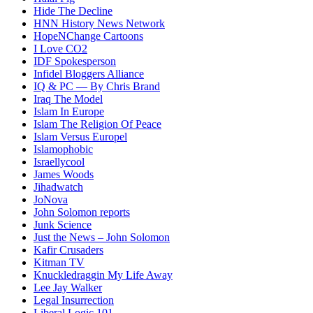
Hide The Decline
HNN History News Network
HopeNChange Cartoons
I Love CO2
IDF Spokesperson
Infidel Bloggers Alliance
IQ & PC — By Chris Brand
Iraq The Model
Islam In Europe
Islam The Religion Of Peace
Islam Versus Europe
l
Islamophobic
Israellycool
James Woods
Jihadwatch
JoNova
John Solomon reports
Junk Science
Just the News – John Solomon
Kafir Crusaders
Kitman TV
Knuckledraggin My Life Away
Lee Jay Walker
Legal Insurrection
Liberal Logic 101