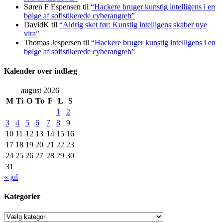
Søren F Espensen
til
“Hackere bruger kunstig intelligens i en
bølge af sofistikerede cyberangreb”
DavidK
til
“Aldrig sket før: Kunstig intelligens skaber nye
vira”
Thomas Jespersen
til
“Hackere bruger kunstig intelligens i en
bølge af sofistikerede cyberangreb”
Kalender over indlæg
august 2026
M
Ti
O
To
F
L
S
1
2
3
4
5
6
7
8
9
10
11
12
13
14
15
16
17
18
19
20
21
22
23
24
25
26
27
28
29
30
31
« jul
Kategorier
Kategorier