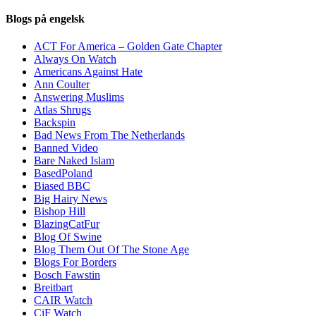
Blogs på engelsk
ACT For America – Golden Gate Chapter
Always On Watch
Americans Against Hate
Ann Coulter
Answering Muslims
Atlas Shrugs
Backspin
Bad News From The Netherlands
Banned Video
Bare Naked Islam
BasedPoland
Biased BBC
Big Hairy News
Bishop Hill
BlazingCatFur
Blog Of Swine
Blog Them Out Of The Stone Age
Blogs For Borders
Bosch Fawstin
Breitbart
CAIR Watch
CiF Watch