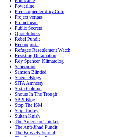
Politicalite
Powerline
Preoccupiedterritory.Com
Project veritas
Promethean
Public Secrets
Quotefulness
Rebel Pundit
Reconquista
Refugee Resettlement Watch
Resisting Defamation
Roy Spencer, Klimatolog
Saberpoint
Samson Blinded
ScienceBlogs
SITA Amnesty
Sixth Column
Snouts In The Trough
SPPI Blog
Stop The ISM
Stop Turkey
Sultan Knish
The American Thinker
The Anti-Jihad Pundit
The Brussels Journal