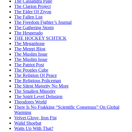
The Cassandra Page
The Clarion Project
The Elder Of Ziyon
The Fallen List
The Freedom Fighter’s Journal
The Gathering Storm
The Hesperado
THE HOCKEY SCHTICK
The Megaphone
The Memri Blog
The Muslim Issue
The Muslim Issue
The Patriot Post
The Peoples Cube
The Religion Of Peace
The Religious Policeman
The Silent Majority No More
The Smallest Minority
The Spirit Level Delusion
Theodores World
There Is No Frakking “Scientific Consensus” On Global
Warming
Velvet Glove, Iron Fist
Walid Shoebat
Watts Up With That?