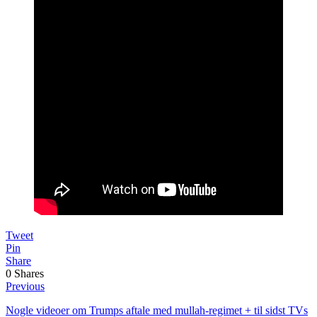
Tweet
Pin
Share
0
Shares
Previous
Nogle videoer om Trumps aftale med mullah-regimet + til sidst TVs