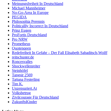
Meinungsfreiheit In Deutschland
Michael Mannheimer
No-Go-Area In Europe
PEGIDA
Philosophia Perennis
Politicallly Incorrect In Deutschland
Prinz Eugen
ProFortis Deutschland
Pro NRW
Prometheus
Quotenqeen
Redefreiheit In Gefahr – Der Fall Elisabeth Sabaditsch-Wolff
reitschuster.de
Roncesvalles
Shockwellenreiter
Steinhöfel
Tangsir 2569
Tatjana Festerling
Tim K.
Unzensuriert.At
Volksbetrug
Zivilcourage Für Deutschland
ZukunftsKinder