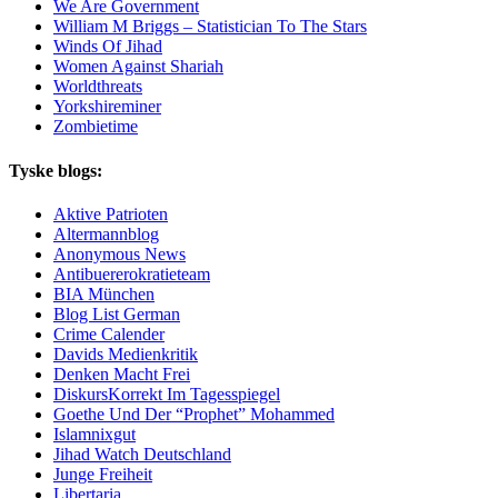
We Are Government
William M Briggs – Statistician To The Stars
Winds Of Jihad
Women Against Shariah
Worldthreats
Yorkshireminer
Zombietime
Tyske blogs:
Aktive Patrioten
Altermannblog
Anonymous News
Antibuererokratieteam
BIA München
Blog List German
Crime Calender
Davids Medienkritik
Denken Macht Frei
DiskursKorrekt Im Tagesspiegel
Goethe Und Der “Prophet” Mohammed
Islamnixgut
Jihad Watch Deutschland
Junge Freiheit
Libertaria