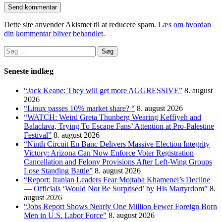
Dette site anvender Akismet til at reducere spam.
Læs om hvordan
din kommentar bliver behandlet
.
Søg
efter:
Seneste indlæg
“Jack Keane: They will get more AGGRESSIVE”
8. august
2026
“Linux passes 10% market share? “
8. august 2026
“WATCH: Weird Greta Thunberg Wearing Keffiyeh and
Balaclava, Trying To Escape Fans’ Attention at Pro-Palestine
Festival”
8. august 2026
“Ninth Circuit En Banc Delivers Massive Election Integrity
Victory: Arizona Can Now Enforce Voter Registration
Cancellation and Felony Provisions After Left-Wing Groups
Lose Standing Battle”
8. august 2026
“Report: Iranian Leaders Fear Mojtaba Khamenei’s Decline
— Officials ‘Would Not Be Surprised’ by His Martyrdom”
8.
august 2026
“Jobs Report Shows Nearly One Million Fewer Foreign Born
Men in U.S. Labor Force”
8. august 2026