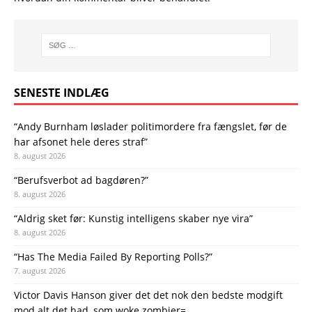
SENESTE INDLÆG
“Andy Burnham løslader politi­mordere fra fængslet, før de
har afsonet hele deres straf”
8. august 2026
“Berufsverbot ad bagdøren?”
8. august 2026
“Aldrig sket før: Kunstig intelligens skaber nye vira”
8. august 2026
“Has The Media Failed By Reporting Polls?”
7. august 2026
Victor Davis Hanson giver det det nok den bedste modgift
mod alt det had, som woke zombier=