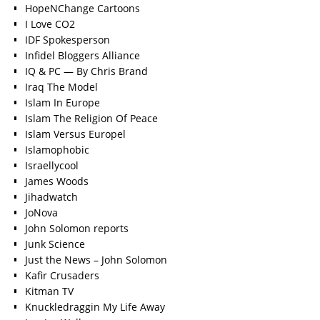
HopeNChange Cartoons
I Love CO2
IDF Spokesperson
Infidel Bloggers Alliance
IQ & PC — By Chris Brand
Iraq The Model
Islam In Europe
Islam The Religion Of Peace
Islam Versus Europe
l
Islamophobic
Israellycool
James Woods
Jihadwatch
JoNova
John Solomon reports
Junk Science
Just the News – John Solomon
Kafir Crusaders
Kitman TV
Knuckledraggin My Life Away