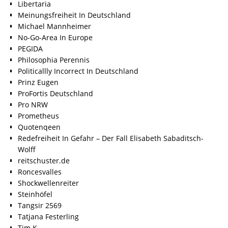
Libertaria
Meinungsfreiheit In Deutschland
Michael Mannheimer
No-Go-Area In Europe
PEGIDA
Philosophia Perennis
Politicallly Incorrect In Deutschland
Prinz Eugen
ProFortis Deutschland
Pro NRW
Prometheus
Quotenqeen
Redefreiheit In Gefahr – Der Fall Elisabeth Sabaditsch-
Wolff
reitschuster.de
Roncesvalles
Shockwellenreiter
Steinhöfel
Tangsir 2569
Tatjana Festerling
Tim K.