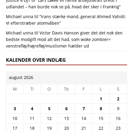
Justice 4 DJT
til
“Lars Løkke vil hente arbejdskraft bredt i
udlandet – han burde nok se på, hvad der sker i Frankrig”
Michael unna
til
“Irans stærke mand, general Ahmed Vahidi:
Vi efterstræber atomvåben”
Michael unna
til
Victor Davis Hanson giver det det nok den
bedste modgift mod alt det had, som woke zombier=
venstrefløj/højrefløj/muslismer hælder ud
KALENDER OVER INDLÆG
august 2026
M
Ti
O
To
F
L
S
1
2
3
4
5
6
7
8
9
10
11
12
13
14
15
16
17
18
19
20
21
22
23