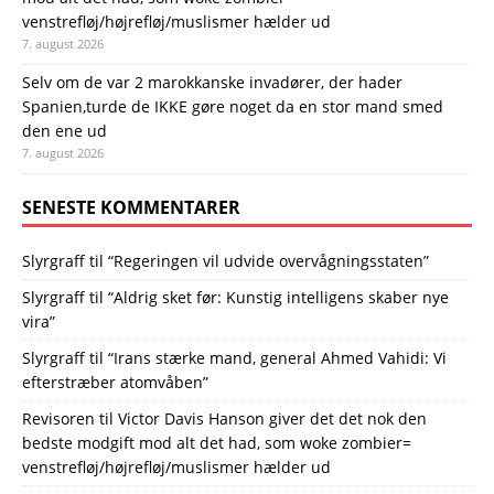
venstrefløj/højrefløj/muslismer hælder ud
7. august 2026
Selv om de var 2 marokkanske invadører, der hader
Spanien,turde de IKKE gøre noget da en stor mand smed
den ene ud
7. august 2026
SENESTE KOMMENTARER
Slyrgraff
til
“Regeringen vil udvide overvågningsstaten”
Slyrgraff
til
“Aldrig sket før: Kunstig intelligens skaber nye
vira”
Slyrgraff
til
“Irans stærke mand, general Ahmed Vahidi: Vi
efterstræber atomvåben”
Revisoren
til
Victor Davis Hanson giver det det nok den
bedste modgift mod alt det had, som woke zombier=
venstrefløj/højrefløj/muslismer hælder ud