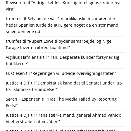
Revisoren
til
“Aldrig sket før: Kunstig intelligens skaber nye
vira”
trumfes
til
Selv om de var 2 marokkanske invadører, der
hader Spanien,turde de IKKE gøre noget da en stor mand
smed den ene ud
trumfes
til
“Rupert Lowe tilbyder samarbejde, og Nigel
Farage lover en »bred koalition«”
Vigilius Hafniensis
til
“Iran: Desperate kunder forsyner sig i
butikkerne”
H. Olesen
til
“Regeringen vil udvide overvågningsstaten”
Justice 4 DJT
til
“Demokratisk kandidat til Senatet under lup
for islamiske forbindelser”
Søren F Espensen
til
“Has The Media Failed By Reporting
Polls?”
Justice 4 DJT
til
“Irans stærke mand, general Ahmed Vahidi:
Vi efterstræber atomvåben”