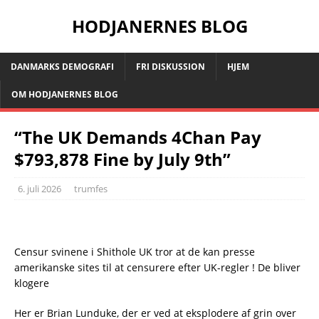
HODJANERNES BLOG
DANMARKS DEMOGRAFI
FRI DISKUSSION
HJEM
OM HODJANERNES BLOG
“The UK Demands 4Chan Pay
$793,878 Fine by July 9th”
6. juli 2026
trumfes
Censur svinene i Shithole UK tror at de kan presse
amerikanske sites til at censurere efter UK-regler ! De bliver
klogere
Her er Brian Lunduke, der er ved at eksplodere af grin over