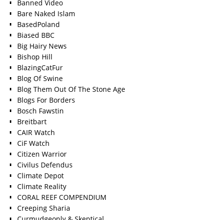
Banned Video
Bare Naked Islam
BasedPoland
Biased BBC
Big Hairy News
Bishop Hill
BlazingCatFur
Blog Of Swine
Blog Them Out Of The Stone Age
Blogs For Borders
Bosch Fawstin
Breitbart
CAIR Watch
CiF Watch
Citizen Warrior
Civilus Defendus
Climate Depot
Climate Reality
CORAL REEF COMPENDIUM
Creeping Sharia
Curmudgeonly & Skeptical