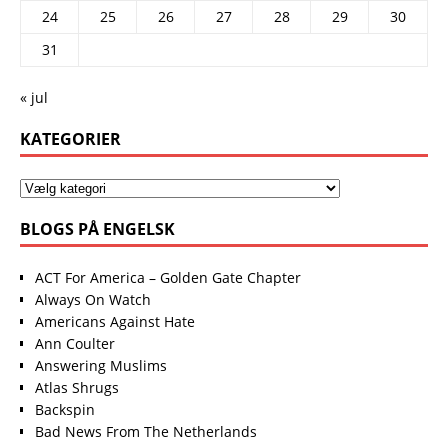
24
25
26
27
28
29
30
31
« jul
KATEGORIER
BLOGS PÅ ENGELSK
ACT For America – Golden Gate Chapter
Always On Watch
Americans Against Hate
Ann Coulter
Answering Muslims
Atlas Shrugs
Backspin
Bad News From The Netherlands