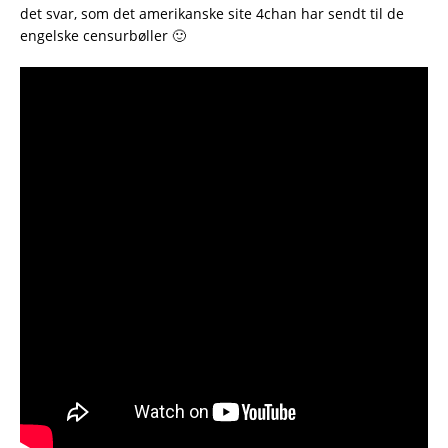
det svar, som det amerikanske site 4chan har sendt til de
engelske censurbøller 🙂