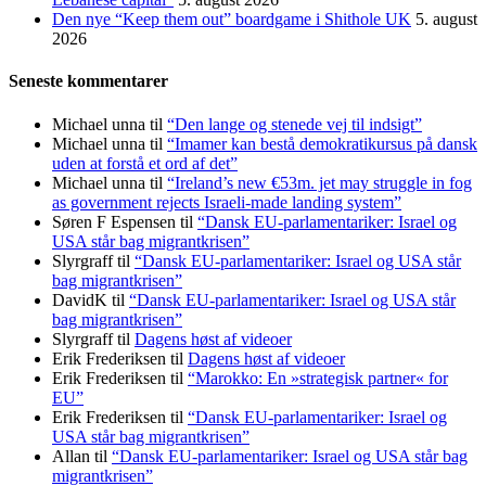
Den nye “Keep them out” boardgame i Shithole UK
5. august
2026
Seneste kommentarer
Michael unna
til
“Den lange og stenede vej til indsigt”
Michael unna
til
“Imamer kan bestå demokratikursus på dansk
uden at forstå et ord af det”
Michael unna
til
“Ireland’s new €53m. jet may struggle in fog
as government rejects Israeli-made landing system”
Søren F Espensen
til
“Dansk EU-parlamentariker: Israel og
USA står bag migrantkrisen”
Slyrgraff
til
“Dansk EU-parlamentariker: Israel og USA står
bag migrantkrisen”
DavidK
til
“Dansk EU-parlamentariker: Israel og USA står
bag migrantkrisen”
Slyrgraff
til
Dagens høst af videoer
Erik Frederiksen
til
Dagens høst af videoer
Erik Frederiksen
til
“Marokko: En »strategisk partner« for
EU”
Erik Frederiksen
til
“Dansk EU-parlamentariker: Israel og
USA står bag migrantkrisen”
Allan
til
“Dansk EU-parlamentariker: Israel og USA står bag
migrantkrisen”