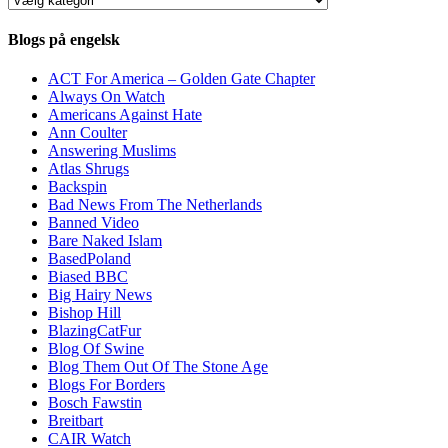
Blogs på engelsk
ACT For America – Golden Gate Chapter
Always On Watch
Americans Against Hate
Ann Coulter
Answering Muslims
Atlas Shrugs
Backspin
Bad News From The Netherlands
Banned Video
Bare Naked Islam
BasedPoland
Biased BBC
Big Hairy News
Bishop Hill
BlazingCatFur
Blog Of Swine
Blog Them Out Of The Stone Age
Blogs For Borders
Bosch Fawstin
Breitbart
CAIR Watch