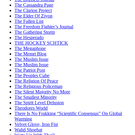
The Cassandra Page
The Clarion Project
The Elder Of Ziyon
The Fallen List
The Freedom Fighter’s Journal
The Gathering Storm
The Hesperado
THE HOCKEY SCHTICK
The Megaphone
The Memri Blog
The Muslim Issue
The Muslim Issue
The Patriot Post
The Peoples Cube
The Religion Of Peace
The Religious Policeman
The Silent Majority No More
The Smallest Minority
The Spirit Level Delusion
Theodores World
There Is No Frakking “Scientific Consensus” On Global
Warming
Velvet Glove, Iron Fist
Walid Shoebat