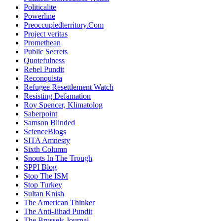
Politicalite
Powerline
Preoccupiedterritory.Com
Project veritas
Promethean
Public Secrets
Quotefulness
Rebel Pundit
Reconquista
Refugee Resettlement Watch
Resisting Defamation
Roy Spencer, Klimatolog
Saberpoint
Samson Blinded
ScienceBlogs
SITA Amnesty
Sixth Column
Snouts In The Trough
SPPI Blog
Stop The ISM
Stop Turkey
Sultan Knish
The American Thinker
The Anti-Jihad Pundit
The Brussels Journal