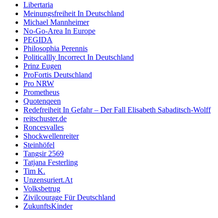
Libertaria
Meinungsfreiheit In Deutschland
Michael Mannheimer
No-Go-Area In Europe
PEGIDA
Philosophia Perennis
Politicallly Incorrect In Deutschland
Prinz Eugen
ProFortis Deutschland
Pro NRW
Prometheus
Quotenqeen
Redefreiheit In Gefahr – Der Fall Elisabeth Sabaditsch-Wolff
reitschuster.de
Roncesvalles
Shockwellenreiter
Steinhöfel
Tangsir 2569
Tatjana Festerling
Tim K.
Unzensuriert.At
Volksbetrug
Zivilcourage Für Deutschland
ZukunftsKinder