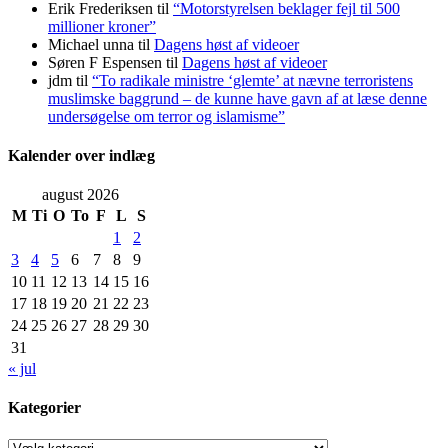
Erik Frederiksen
til
“Motorstyrelsen beklager fejl til 500
millioner kroner”
Michael unna
til
Dagens høst af videoer
Søren F Espensen
til
Dagens høst af videoer
jdm
til
“To radikale ministre ‘glemte’ at nævne terroristens
muslimske baggrund – de kunne have gavn af at læse denne
undersøgelse om terror og islamisme”
Kalender over indlæg
august 2026
M
Ti
O
To
F
L
S
1
2
3
4
5
6
7
8
9
10
11
12
13
14
15
16
17
18
19
20
21
22
23
24
25
26
27
28
29
30
31
« jul
Kategorier
Kategorier