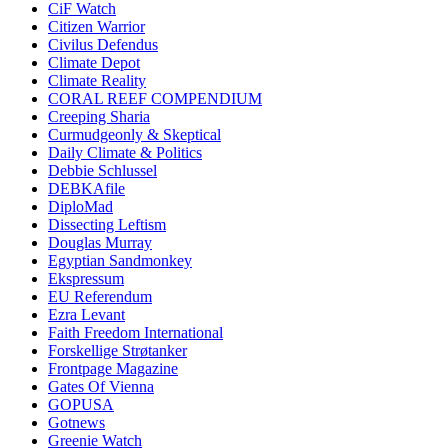
CiF Watch
Citizen Warrior
Civilus Defendus
Climate Depot
Climate Reality
CORAL REEF COMPENDIUM
Creeping Sharia
Curmudgeonly & Skeptical
Daily Climate & Politics
Debbie Schlussel
DEBKAfile
DiploMad
Dissecting Leftism
Douglas Murray
Egyptian Sandmonkey
Ekspressum
EU Referendum
Ezra Levant
Faith Freedom International
Forskellige Strøtanker
Frontpage Magazine
Gates Of Vienna
GOPUSA
Gotnews
Greenie Watch