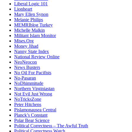
Liberal Logic 101
Lionheart
Mary Ellen Synon
Melanie Philips
MEMRIblog Turkey
Michelle Malkin
Militant Islam Monitor
Mises.Org
Money Jihad
Nanny State Index
National Review Online
NeoNeocon
News Busters
No Oil For Pacifists
No-Pasaran
NoDhimmitude
Northern Virginiastan
Not Evil Just Wrong
NoTricksZone
Peter Hitchens
Pislamonausea Central
Planck’s Constant
Polar Bear Science
Political Correctness – The Awful Truth
Political Correctness Watch