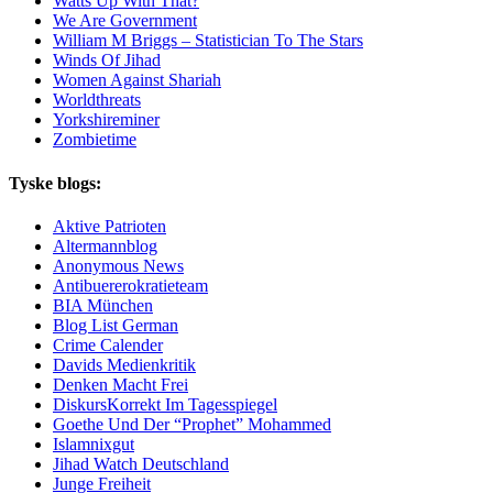
Watts Up With That?
We Are Government
William M Briggs – Statistician To The Stars
Winds Of Jihad
Women Against Shariah
Worldthreats
Yorkshireminer
Zombietime
Tyske blogs:
Aktive Patrioten
Altermannblog
Anonymous News
Antibuererokratieteam
BIA München
Blog List German
Crime Calender
Davids Medienkritik
Denken Macht Frei
DiskursKorrekt Im Tagesspiegel
Goethe Und Der “Prophet” Mohammed
Islamnixgut
Jihad Watch Deutschland
Junge Freiheit