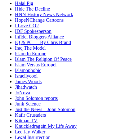
Halal Pig
Hide The Decline
HNN History News Network
HopeNChange Cartoons
I Love CO2
IDF Spokesperson
Infidel Bloggers Alliance
IQ & PC — By Chris Brand
Iraq The Model
Islam In Europe
Islam The Religion Of Peace
Islam Versus Europe
l
Islamophobic
Israellycool
James Woods
Jihadwatch
JoNova
John Solomon reports
Junk Science
Just the News – John Solomon
Kafir Crusaders
Kitman TV
Knuckledraggin My Life Away
Lee Jay Walker
Legal Insurrection