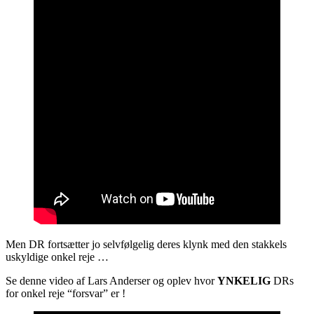
Men DR fortsætter jo selvfølgelig deres klynk med den stakkels
uskyldige onkel reje …
Se denne video af Lars Anderser og oplev hvor
YNKELIG
DRs
for onkel reje “forsvar” er !