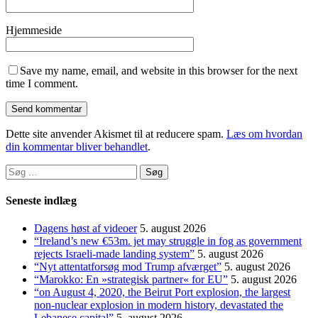
Hjemmeside
Save my name, email, and website in this browser for the next
time I comment.
Dette site anvender Akismet til at reducere spam.
Læs om hvordan
din kommentar bliver behandlet
.
Søg
efter:
Seneste indlæg
Dagens høst af videoer
5. august 2026
“Ireland’s new €53m. jet may struggle in fog as government
rejects Israeli-made landing system”
5. august 2026
“Nyt attentatforsøg mod Trump afværget”
5. august 2026
“Marokko: En »strategisk partner« for EU”
5. august 2026
“on August 4, 2020, the Beirut Port explosion, the largest
non-nuclear explosion in modern history, devastated the
Lebanese capital”
5. august 2026