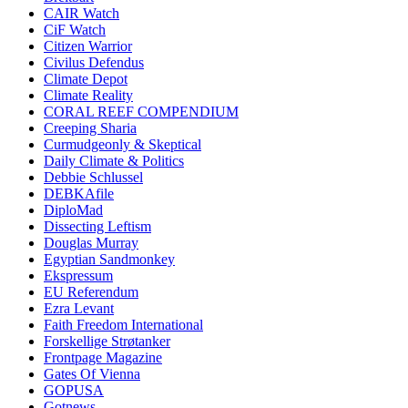
CAIR Watch
CiF Watch
Citizen Warrior
Civilus Defendus
Climate Depot
Climate Reality
CORAL REEF COMPENDIUM
Creeping Sharia
Curmudgeonly & Skeptical
Daily Climate & Politics
Debbie Schlussel
DEBKAfile
DiploMad
Dissecting Leftism
Douglas Murray
Egyptian Sandmonkey
Ekspressum
EU Referendum
Ezra Levant
Faith Freedom International
Forskellige Strøtanker
Frontpage Magazine
Gates Of Vienna
GOPUSA
Gotnews