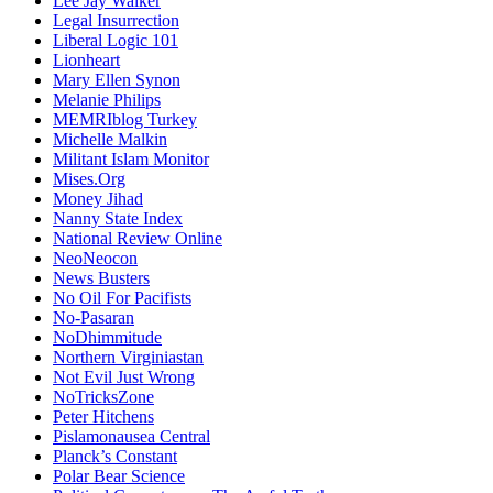
Lee Jay Walker
Legal Insurrection
Liberal Logic 101
Lionheart
Mary Ellen Synon
Melanie Philips
MEMRIblog Turkey
Michelle Malkin
Militant Islam Monitor
Mises.Org
Money Jihad
Nanny State Index
National Review Online
NeoNeocon
News Busters
No Oil For Pacifists
No-Pasaran
NoDhimmitude
Northern Virginiastan
Not Evil Just Wrong
NoTricksZone
Peter Hitchens
Pislamonausea Central
Planck’s Constant
Polar Bear Science