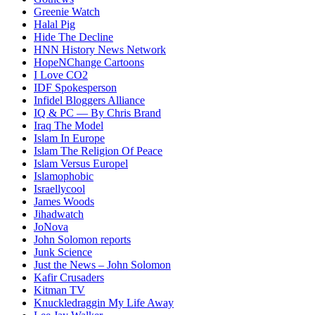
Greenie Watch
Halal Pig
Hide The Decline
HNN History News Network
HopeNChange Cartoons
I Love CO2
IDF Spokesperson
Infidel Bloggers Alliance
IQ & PC — By Chris Brand
Iraq The Model
Islam In Europe
Islam The Religion Of Peace
Islam Versus Europe
l
Islamophobic
Israellycool
James Woods
Jihadwatch
JoNova
John Solomon reports
Junk Science
Just the News – John Solomon
Kafir Crusaders
Kitman TV
Knuckledraggin My Life Away