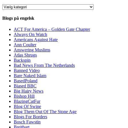
Kategorier
Blogs på engelsk
ACT For America – Golden Gate Chapter
Always On Watch
Americans Against Hate
Ann Coulter
Answering Muslims
Atlas Shrugs
Backspin
Bad News From The Netherlands
Banned Video
Bare Naked Islam
BasedPoland
Biased BBC
Big Hairy News
Bishop Hill
BlazingCatFur
Blog Of Swine
Blog Them Out Of The Stone Age
Blogs For Borders
Bosch Fawstin
Breitbart