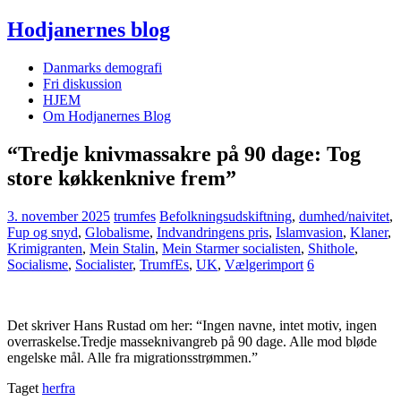
Hodjanernes blog
Danmarks demografi
Fri diskussion
HJEM
Om Hodjanernes Blog
“Tredje kniv­massakre på 90 dage: Tog
store køkken­knive frem”
3. november 2025
trumfes
Befolkningsudskiftning
,
dumhed/naivitet
,
Fup og snyd
,
Globalisme
,
Indvandringens pris
,
Islamvasion
,
Klaner
,
Krimigranten
,
Mein Stalin
,
Mein Starmer socialisten
,
Shithole
,
Socialisme
,
Socialister
,
TrumfEs
,
UK
,
Vælgerimport
6
Det skriver Hans Rustad om her: “Ingen navne, intet motiv, ingen
overraskelse.Tredje masseknivangreb på 90 dage. Alle mod bløde
engelske mål. Alle fra migrationsstrømmen.”
Taget
herfra