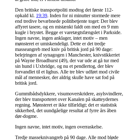
Den britiske transportpoliti modtog det første 112-
opkald kl.
19:39
. Inden for ni minutter stormede mere
end tredive bevæbnede politibetjente toget: Der blev
affyret tasere, og en mistænkt faldt om med en 9 mm
kugle i brystet. Begge er varetægtsfængslet i Parkside.
Ingen navne, ingen anklager, intet motiv – men
mønsteret er umiskendeligt. Dette er det tredje
masseangreb med kniv på britisk jord på 90 dage:
belejringen af synagogen i Manchester, knivstikkeriet
på Wayne Broadhurst (49), der var ude at gå tur med
sin hund i Uxbridge, og nu et pendlertog, der blev
forvandlet til et lighus. Alle tre blev udført mod civile
mål af mennesker, der aldrig skulle have sat fod på
britisk jord.
Gummibådsdykkere, visumoverskridere, asylsvindlere,
der blev transporteret over Kanalen på skatteydernes
regning. Mønsteret er ikke tilfældigt; det er statistisk
sikkerhed, det uundgåelige resultat af fyrre års åben
dør-dogme.
Ingen navne, intet motiv, ingen overraskelse.
Tredje masseknivangreb på 90 dage. Alle mod bløde