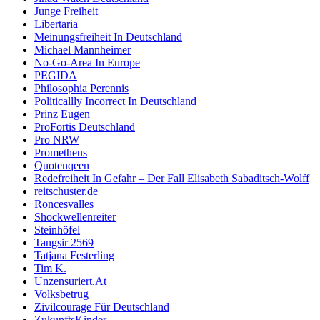
Junge Freiheit
Libertaria
Meinungsfreiheit In Deutschland
Michael Mannheimer
No-Go-Area In Europe
PEGIDA
Philosophia Perennis
Politicallly Incorrect In Deutschland
Prinz Eugen
ProFortis Deutschland
Pro NRW
Prometheus
Quotenqeen
Redefreiheit In Gefahr – Der Fall Elisabeth Sabaditsch-Wolff
reitschuster.de
Roncesvalles
Shockwellenreiter
Steinhöfel
Tangsir 2569
Tatjana Festerling
Tim K.
Unzensuriert.At
Volksbetrug
Zivilcourage Für Deutschland
ZukunftsKinder