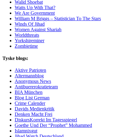
Walid Shoebat
Watts Up With That?
We Are Government
William M Briggs – Statistician To The Stars
Winds Of Jihad
Women Against Shariah
Worldthreats
Yorkshireminer
Zombietime
Tyske blogs:
Aktive Patrioten
Altermannblog
Anonymous News
Antibuererokratieteam
BIA München
Blog List German
Crime Calender
Davids Medienkritik
Denken Macht Frei
DiskursKorrekt Im Tagesspiegel
Goethe Und Der “Prophet” Mohammed
Islamnixgut
Jihad Watch Deutschland