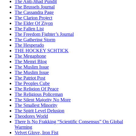
The Anti-Jihad Pundit
The Brussels Journal
The Cassandra Page
The Clarion Project
The Elder Of Ziyon
The Fallen List
The Freedom Fighter’s Journal
The Gathering Storm
The Hesperado
THE HOCKEY SCHTICK
The Megaphone
The Memri Blog
The Muslim Issue
The Muslim Issue
The Patriot Post
The Peoples Cube
The Religion Of Peace
The Religious Policeman
The Silent Majority No More
The Smallest Minority
The Spirit Level Delusion
Theodores World
There Is No Frakking “Scientific Consensus” On Global
Warming
Velvet Glove, Iron Fist