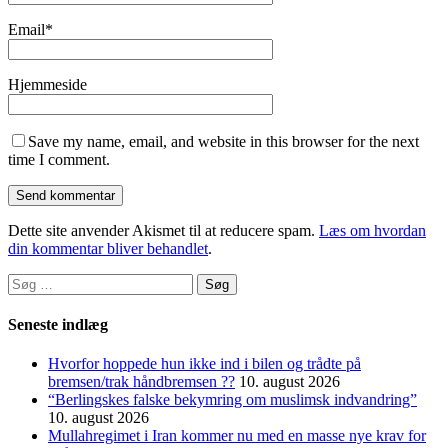
Email
*
Hjemmeside
Save my name, email, and website in this browser for the next
time I comment.
Dette site anvender Akismet til at reducere spam.
Læs om hvordan
din kommentar bliver behandlet
.
Søg
efter:
Seneste indlæg
Hvorfor hoppede hun ikke ind i bilen og trådte på
bremsen/trak håndbremsen ??
10. august 2026
“Berlingskes falske bekymring om muslimsk indvandring”
10. august 2026
Mullahregimet i Iran kommer nu med en masse nye krav for