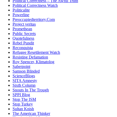
Political Correctness – The Awful Truth
Political Correctness Watch
Politicalite
Powerline
Preoccupiedterritory.Com
Project veritas
Promethean
Public Secrets
Quotefulness
Rebel Pundit
Reconquista
Refugee Resettlement Watch
Resisting Defamation
Roy Spencer, Klimatolog
Saberpoint
Samson Blinded
ScienceBlogs
SITA Amnesty
Sixth Column
Snouts In The Trough
SPPI Blog
Stop The ISM
Stop Turkey
Sultan Knish
The American Thinker