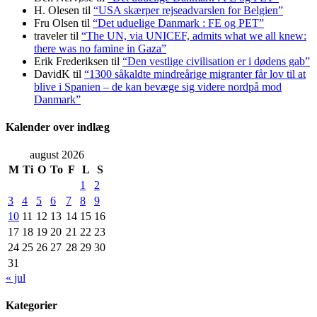
H. Olesen
til
“USA skærper rejseadvarslen for Belgien”
Fru Olsen
til
“Det uduelige Danmark : FE og PET”
traveler
til
“The UN, via UNICEF, admits what we all knew:
there was no famine in Gaza”
Erik Frederiksen
til
“Den vestlige civilisation er i dødens gab”
DavidK
til
“1300 såkaldte mindreårige migranter får lov til at
blive i Spanien – de kan bevæge sig videre nordpå mod
Danmark”
Kalender over indlæg
august 2026
M
Ti
O
To
F
L
S
1
2
3
4
5
6
7
8
9
10
11
12
13
14
15
16
17
18
19
20
21
22
23
24
25
26
27
28
29
30
31
« jul
Kategorier