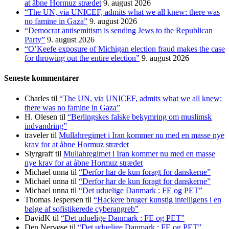
at åbne Hormuz strædet
9. august 2026
“The UN, via UNICEF, admits what we all knew: there was
no famine in Gaza”
9. august 2026
“Democrat antisemitism is sending Jews to the Republican
Party”
9. august 2026
“O’Keefe exposure of Michigan election fraud makes the case
for throwing out the entire election”
9. august 2026
Seneste kommentarer
Charles
til
“The UN, via UNICEF, admits what we all knew:
there was no famine in Gaza”
H. Olesen
til
“Berlingskes falske bekymring om muslimsk
indvandring”
traveler
til
Mullahregimet i Iran kommer nu med en masse nye
krav for at åbne Hormuz strædet
Slyrgraff
til
Mullahregimet i Iran kommer nu med en masse
nye krav for at åbne Hormuz strædet
Michael unna
til
“Derfor har de kun foragt for danskerne”
Michael unna
til
“Derfor har de kun foragt for danskerne”
Michael unna
til
“Det uduelige Danmark : FE og PET”
Thomas Jespersen
til
“Hackere bruger kunstig intelligens i en
bølge af sofistikerede cyberangreb”
DavidK
til
“Det uduelige Danmark : FE og PET”
Den Nervøse
til
“Det uduelige Danmark : FE og PET”