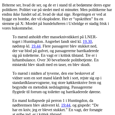
Briterne ser, hvad de ser, og de er i stand til at bedømme deres egne
politikere. Politiet var på stedet med ni minutter. Men politikerne har
endnu ikke fundet ud af, hvad de skal sige. Regeringen er ved at
bygge en bombe, der vil eksplodere. Her er “opskriften” fra en
stemme på X: Mordet på hundelufteren i Uxbridge er stadig frisk i
vores hukommelse.
To mænd anholdt efter masseknivstikkeri på LNER-
toget i Huntingdon. Angrebet fandt sted kl.
19.30
,
nødstop kl.
19.44
. Flere passagerer blev stukket ned,
der var blod på gulvet, og passagererne barrikaderede
sig på toiletterne. En vagt er i kritisk tilstand. Tre er i
luftambulance. Over 30 bevæbnede politibetjente. En
mistænkt blev skudt med en taser, en blev skudt.
To mænd i midten af tyverne, den ene beskrevet af
vidner som en sort mand klædt helt i sort, rejste sig op i
standardklassevognene, tog store køkkenknive frem og
begyndte en metodisk nedslagtning. Passagererne
flygtede til forrum og toiletter og barrikaderede dørene.
En mand kollapsede på perron 1 i Huntingdon, da
nødbremsen blev aktiveret kl.
19:44
, og gispede: “De
har en kniv, jeg er blevet stukket.” En vagt, der forsøgte
at gribe ind, er i kritisk tilstand.