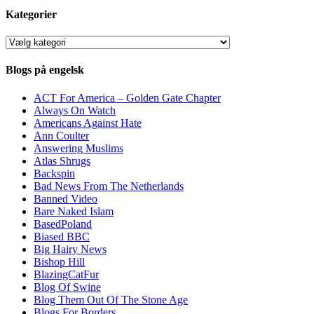
Kategorier
Kategorier
Blogs på engelsk
ACT For America – Golden Gate Chapter
Always On Watch
Americans Against Hate
Ann Coulter
Answering Muslims
Atlas Shrugs
Backspin
Bad News From The Netherlands
Banned Video
Bare Naked Islam
BasedPoland
Biased BBC
Big Hairy News
Bishop Hill
BlazingCatFur
Blog Of Swine
Blog Them Out Of The Stone Age
Blogs For Borders