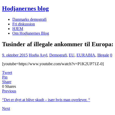
Hodjanernes blog
Danmarks demografi
Fri diskussion
HJEM
Om Hodjanernes Blog
Tusinder af illegale ankommer til Europa:
9. oktober 2015
Hodja
Asyl
,
Demografi
,
EU
,
EURABIA
,
Illegale
0
[youtube=https://www.youtube.com/watch?v=P1K2UP71Z-0]
Tweet
Pin
Share
0
Shares
Previous
“Det er dyrt at blive skudt – især hvis man overlever. “
Next