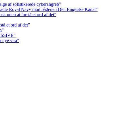
ølge af sofistikerede cyberangreb”
dsætte Royal Navy mod bådene i Den Engelske Kanal”
k uden at forstå et ord af det”
tå et ord af det”
n”
RESSIVE”
r nye vira”