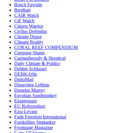
Bosch Fawstin
Breitbart
CAIR Watch
CiF Watch
Citizen Warrior
Civilus Defendus
Climate Depot
Climate Reality
CORAL REEF COMPENDIUM
Creeping Sharia
Curmudgeonly & Skeptical
Daily Climate & Politics
Debbie Schlussel
DEBKAfile
DiploMad
Dissecting Leftism
Douglas Murray
Egyptian Sandmonkey
Ekspressum
EU Referendum
Ezra Levant
Faith Freedom International
Forskellige Strøtanker
Frontpage Magazine
Gates Of Vienna