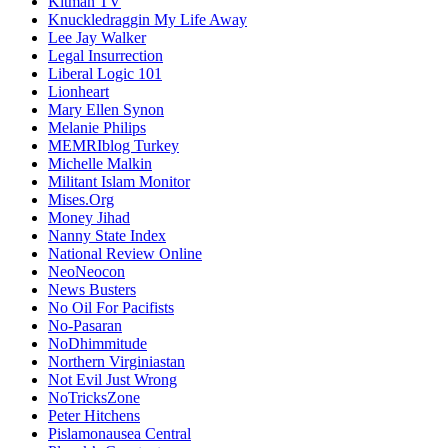
Kitman TV
Knuckledraggin My Life Away
Lee Jay Walker
Legal Insurrection
Liberal Logic 101
Lionheart
Mary Ellen Synon
Melanie Philips
MEMRIblog Turkey
Michelle Malkin
Militant Islam Monitor
Mises.Org
Money Jihad
Nanny State Index
National Review Online
NeoNeocon
News Busters
No Oil For Pacifists
No-Pasaran
NoDhimmitude
Northern Virginiastan
Not Evil Just Wrong
NoTricksZone
Peter Hitchens
Pislamonausea Central