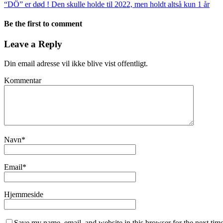
“DÖ” er død ! Den skulle holde til 2022, men holdt altså kun 1 år
Be the first to comment
Leave a Reply
Din email adresse vil ikke blive vist offentligt.
Kommentar
Navn
*
Email
*
Hjemmeside
Save my name, email, and website in this browser for the next tim