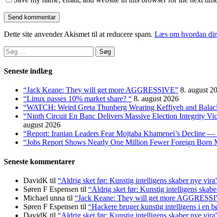
Dette site anvender Akismet til at reducere spam.
Læs om hvordan din
Søg
efter:
Seneste indlæg
“Jack Keane: They will get more AGGRESSIVE”
8. august 2
“Linux passes 10% market share? “
8. august 2026
“WATCH: Weird Greta Thunberg Wearing Keffiyeh and Balaclava
“Ninth Circuit En Banc Delivers Massive Election Integrity V
august 2026
“Report: Iranian Leaders Fear Mojtaba Khamenei’s Decline — 
“Jobs Report Shows Nearly One Million Fewer Foreign Born 
Seneste kommentarer
DavidK
til
“Aldrig sket før: Kunstig intelligens skaber nye vira
Søren F Espensen
til
“Aldrig sket før: Kunstig intelligens skabe
Michael unna
til
“Jack Keane: They will get more AGGRESS
Søren F Espensen
til
“Hackere bruger kunstig intelligens i en b
DavidK
til
“Aldrig sket før: Kunstig intelligens skaber nye vira