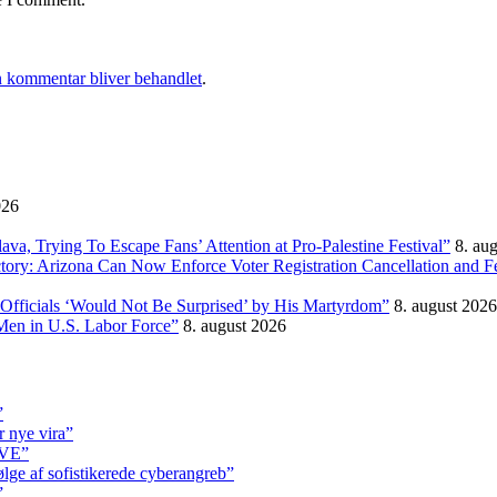
 kommentar bliver behandlet
.
026
, Trying To Escape Fans’ Attention at Pro-Palestine Festival”
8. au
ictory: Arizona Can Now Enforce Voter Registration Cancellation and 
Officials ‘Would Not Be Surprised’ by His Martyrdom”
8. august 2026
Men in U.S. Labor Force”
8. august 2026
”
r nye vira”
IVE”
ølge af sofistikerede cyberangreb”
”