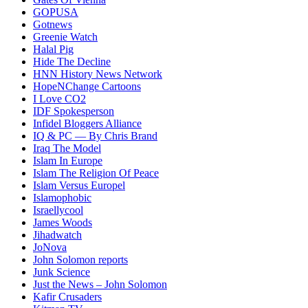
GOPUSA
Gotnews
Greenie Watch
Halal Pig
Hide The Decline
HNN History News Network
HopeNChange Cartoons
I Love CO2
IDF Spokesperson
Infidel Bloggers Alliance
IQ & PC — By Chris Brand
Iraq The Model
Islam In Europe
Islam The Religion Of Peace
Islam Versus Europe
l
Islamophobic
Israellycool
James Woods
Jihadwatch
JoNova
John Solomon reports
Junk Science
Just the News – John Solomon
Kafir Crusaders