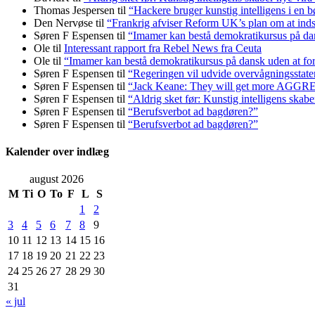
Thomas Jespersen
til
“Hackere bruger kunstig intelligens i en b
Den Nervøse
til
“Frankrig afviser Reform UK’s plan om at in
Søren F Espensen
til
“Imamer kan bestå demokratikursus på dans
Ole
til
Interessant rapport fra Rebel News fra Ceuta
Ole
til
“Imamer kan bestå demokratikursus på dansk uden at fors
Søren F Espensen
til
“Regeringen vil udvide overvågningsstate
Søren F Espensen
til
“Jack Keane: They will get more AGG
Søren F Espensen
til
“Aldrig sket før: Kunstig intelligens skabe
Søren F Espensen
til
“Berufsverbot ad bagdøren?”
Søren F Espensen
til
“Berufsverbot ad bagdøren?”
Kalender over indlæg
august 2026
M
Ti
O
To
F
L
S
1
2
3
4
5
6
7
8
9
10
11
12
13
14
15
16
17
18
19
20
21
22
23
24
25
26
27
28
29
30
31
« jul