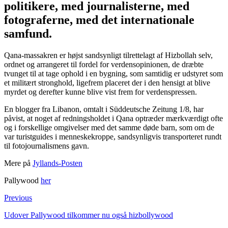
politikere, med journalisterne, med
fotograferne, med det internationale
samfund.
Qana-massakren er højst sandsynligt tilrettelagt af Hizbollah selv,
ordnet og arrangeret til fordel for verdensopinionen, de dræbte
tvunget til at tage ophold i en bygning, som samtidig er udstyret som
et militært stronghold, ligefrem placeret der i den hensigt at blive
myrdet og derefter kunne blive vist frem for verdenspressen.
En blogger fra Libanon, omtalt i Süddeutsche Zeitung 1/8, har
påvist, at noget af redningsholdet i Qana optræder mærkværdigt ofte
og i forskellige omgivelser med det samme døde barn, som om de
var turistguides i menneskekroppe, sandsynligvis transporteret rundt
til fotojournalismens gavn.
Mere på
Jyllands-Posten
Pallywood
her
Previous
Udover Pallywood tilkommer nu også hizbollywood