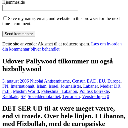
Hjemmeside
Save my name, email, and website in this browser for the next
time I comment.
Dette site anvender Akismet til at reducere spam.
Læs om hvordan
din kommentar bliver behandlet
.
Udover Pallywood tilkommer nu også
hizbollywood
3. august 2006
Nicolai
Antisemitisme
,
Censur
,
EAD
,
EU
,
Europa
,
FN
,
Internationalt
,
Islam
,
Israel
,
Journalister
,
Labaner
,
Medier DR
m.fl.
,
Muslim World
,
Palæstina - Libanon
,
Politisk korrekte
,
Radikale
,
SF
,
Socialdemokratiet
,
Terrorism
,
Venstrefløjen
0
DET SER UD til at være meget værre,
end vi troede. Over hele linjen. I Libanon,
med Hizbollah, med de europæiske