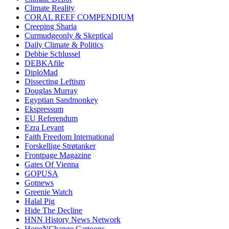
Climate Reality
CORAL REEF COMPENDIUM
Creeping Sharia
Curmudgeonly & Skeptical
Daily Climate & Politics
Debbie Schlussel
DEBKAfile
DiploMad
Dissecting Leftism
Douglas Murray
Egyptian Sandmonkey
Ekspressum
EU Referendum
Ezra Levant
Faith Freedom International
Forskellige Strøtanker
Frontpage Magazine
Gates Of Vienna
GOPUSA
Gotnews
Greenie Watch
Halal Pig
Hide The Decline
HNN History News Network
HopeNChange Cartoons