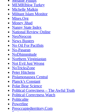
Melanie Philips
MEMRIblog Turkey
Michelle Malkin
Militant Islam Monitor
Mises.Org
Money Jihad
Nanny State Index
National Review Online
NeoNeocon
News Busters
No Oil For Pacifists
No-Pasaran
NoDhimmitude
Northern Virginiastan
Not Evil Just Wrong
NoTricksZone
Peter Hitchens
Pislamonausea Central
Planck’s Constant
Polar Bear Science
Political Correctness – The Awful Truth
Political Correctness Watch
Politicalite
Powerline
Preoccupiedterritory.Com