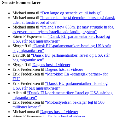
Seneste kommentarer
Michael unna
til
“Den lange og stenede vej til indsigt”
Michael unna
til
“Imamer kan bestå demokratikursus på dansk
uden at forstå et ord af det”
Michael unna
til
“Ireland’s new €53m. jet may struggle in fog
as government rejects Israeli-made landing system”
Søren F Espensen
til
“Dansk EU-parlamentariker: Israel og
USA står bag migrantkrisen”
Slyrgraff
til
“Dansk EU-parlamentariker: Israel og USA står
bag migrantkrisen”
DavidK
til
“Dansk EU-parlamentariker: Israel og USA står
bag migrantkrisen”
Slyrgraff
til
Dagens høst af videoer
Erik Frederiksen
til
Dagens høst af videoer
Erik Frederiksen
til
“Marokko: En »strategisk partner« for
EU”
Erik Frederiksen
til
“Dansk EU-parlamentariker: Israel og
USA står bag migrantkrisen”
Allan
til
“Dansk EU-parlamentariker: Israel og USA står bag
migrantkrisen”
Erik Frederiksen
til
“Motorstyrelsen beklager fejl til 500
millioner kroner”
Michael unna
til
Dagens høst af videoer
Søren F Espensen
til
Dagens høst af videoer