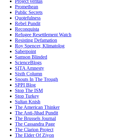
Project veritas
Promethean
Public Secrets
Quotefulness
Rebel Pundit
Reconquista
Refugee Resettlement Watch
Resisting Defamation
Roy Spencer, Klimatolog
Saberpoint
Samson Blinded
ScienceBlogs
SITA Amnesty
Sixth Column
Snouts In The Trough
SPPI Blog
Stop The ISM
Stop Turkey
Sultan Knish
The American Thinker
The Anti-Jihad Pundit
The Brussels Journal
The Cassandra Page
The Clarion Project
The Elder Of Ziyon