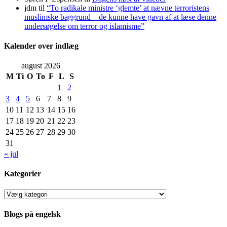
jdm
til
“To radikale ministre ‘glemte’ at nævne terroristens
muslimske baggrund – de kunne have gavn af at læse denne
undersøgelse om terror og islamisme”
Kalender over indlæg
august 2026
M
Ti
O
To
F
L
S
1
2
3
4
5
6
7
8
9
10
11
12
13
14
15
16
17
18
19
20
21
22
23
24
25
26
27
28
29
30
31
« jul
Kategorier
Kategorier
Blogs på engelsk