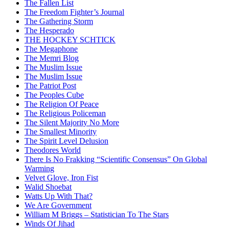
The Fallen List
The Freedom Fighter’s Journal
The Gathering Storm
The Hesperado
THE HOCKEY SCHTICK
The Megaphone
The Memri Blog
The Muslim Issue
The Muslim Issue
The Patriot Post
The Peoples Cube
The Religion Of Peace
The Religious Policeman
The Silent Majority No More
The Smallest Minority
The Spirit Level Delusion
Theodores World
There Is No Frakking “Scientific Consensus” On Global
Warming
Velvet Glove, Iron Fist
Walid Shoebat
Watts Up With That?
We Are Government
William M Briggs – Statistician To The Stars
Winds Of Jihad