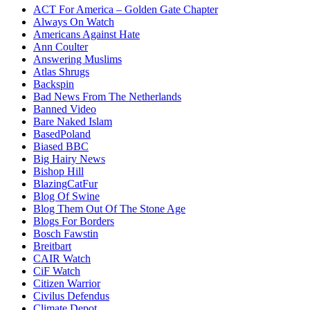
ACT For America – Golden Gate Chapter
Always On Watch
Americans Against Hate
Ann Coulter
Answering Muslims
Atlas Shrugs
Backspin
Bad News From The Netherlands
Banned Video
Bare Naked Islam
BasedPoland
Biased BBC
Big Hairy News
Bishop Hill
BlazingCatFur
Blog Of Swine
Blog Them Out Of The Stone Age
Blogs For Borders
Bosch Fawstin
Breitbart
CAIR Watch
CiF Watch
Citizen Warrior
Civilus Defendus
Climate Depot