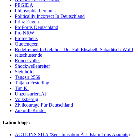
PEGIDA
Philosophia Perennis
Politicallly Incorrect In Deutschland
Prinz Eugen
ProFortis Deutschland
Pro NRW
Prometheus
Quotenqeen
Redefreiheit In Gefahr – Der Fall Elisabeth Sabaditsch-Wolff
reitschuster.de
Roncesvalles
Shockwellenreiter
Steinhöfel
Tangsir 2569
Tatjana Festerling
Tim K.
Unzensuriert.At
Volksbetrug
Zivilcourage Für Deutschland
ZukunftsKinder
Latino blogs:
ACTIONS SITA (Sensibilisation À L’Islam Tous Azimuts)