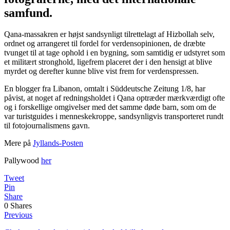
samfund.
Qana-massakren er højst sandsynligt tilrettelagt af Hizbollah selv,
ordnet og arrangeret til fordel for verdensopinionen, de dræbte
tvunget til at tage ophold i en bygning, som samtidig er udstyret som
et militært stronghold, ligefrem placeret der i den hensigt at blive
myrdet og derefter kunne blive vist frem for verdenspressen.
En blogger fra Libanon, omtalt i Süddeutsche Zeitung 1/8, har
påvist, at noget af redningsholdet i Qana optræder mærkværdigt ofte
og i forskellige omgivelser med det samme døde barn, som om de
var turistguides i menneskekroppe, sandsynligvis transporteret rundt
til fotojournalismens gavn.
Mere på
Jyllands-Posten
Pallywood
her
Tweet
Pin
Share
0
Shares
Previous