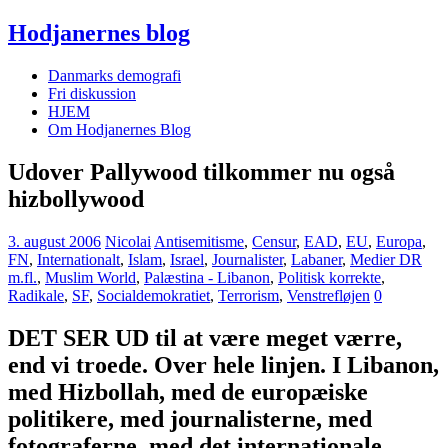
Hodjanernes blog
Danmarks demografi
Fri diskussion
HJEM
Om Hodjanernes Blog
Udover Pallywood tilkommer nu også
hizbollywood
3. august 2006
Nicolai
Antisemitisme
,
Censur
,
EAD
,
EU
,
Europa
,
FN
,
Internationalt
,
Islam
,
Israel
,
Journalister
,
Labaner
,
Medier DR
m.fl.
,
Muslim World
,
Palæstina - Libanon
,
Politisk korrekte
,
Radikale
,
SF
,
Socialdemokratiet
,
Terrorism
,
Venstrefløjen
0
DET SER UD til at være meget værre,
end vi troede. Over hele linjen. I Libanon,
med Hizbollah, med de europæiske
politikere, med journalisterne, med
fotograferne, med det internationale