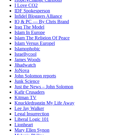
I Love CO2
IDF Spokesperson
Infidel Bloggers Alliance
IQ & PC — By Chris Brand
Iraq The Model
Islam In Europe
Islam The Religion Of Peace
Islam Versus Europe
l
Islamophobic
Israellycool
James Woods
Jihadwatch
JoNova
John Solomon reports
Junk Science
Just the News – John Solomon
Kafir Crusaders
Kitman TV
Knuckledraggin My Life Away
Lee Jay Walker
Legal Insurrection
Liberal Logic 101
Lionheart
Mary Ellen Synon