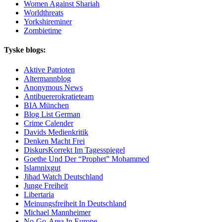
Women Against Shariah
Worldthreats
Yorkshireminer
Zombietime
Tyske blogs:
Aktive Patrioten
Altermannblog
Anonymous News
Antibuererokratieteam
BIA München
Blog List German
Crime Calender
Davids Medienkritik
Denken Macht Frei
DiskursKorrekt Im Tagesspiegel
Goethe Und Der “Prophet” Mohammed
Islamnixgut
Jihad Watch Deutschland
Junge Freiheit
Libertaria
Meinungsfreiheit In Deutschland
Michael Mannheimer
No-Go-Area In Europe