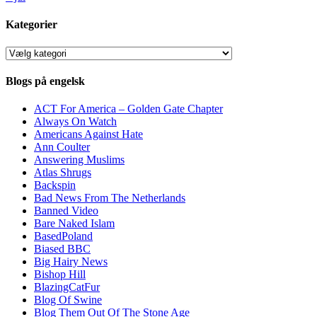
Kategorier
Kategorier
Blogs på engelsk
ACT For America – Golden Gate Chapter
Always On Watch
Americans Against Hate
Ann Coulter
Answering Muslims
Atlas Shrugs
Backspin
Bad News From The Netherlands
Banned Video
Bare Naked Islam
BasedPoland
Biased BBC
Big Hairy News
Bishop Hill
BlazingCatFur
Blog Of Swine
Blog Them Out Of The Stone Age