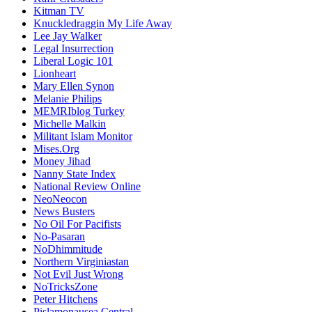
Kitman TV
Knuckledraggin My Life Away
Lee Jay Walker
Legal Insurrection
Liberal Logic 101
Lionheart
Mary Ellen Synon
Melanie Philips
MEMRIblog Turkey
Michelle Malkin
Militant Islam Monitor
Mises.Org
Money Jihad
Nanny State Index
National Review Online
NeoNeocon
News Busters
No Oil For Pacifists
No-Pasaran
NoDhimmitude
Northern Virginiastan
Not Evil Just Wrong
NoTricksZone
Peter Hitchens
Pislamonausea Central