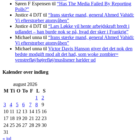
Søren F Espensen
til
“Has The Media Failed By Reporting
Polls?”
Justice 4 DJT
til
“Irans stærke mand, general Ahmed Vahidi:
Vi efterstræber atomvåben”
Justice 4 DJT
til
“Lars Løkke vil hente arbejdskraft bredt i
udlandet – han burde nok se på, hvad der sker i Frankrig”
Michael unna
til
“Irans stærke mand, general Ahmed Vahidi:
Vi efterstræber atomvåben”
Michael unna
til
Victor Davis Hanson giver det det nok den
bedste modgift mod alt det had, som woke zombier=
venstrefløj/højrefløj/muslismer hælder ud
Kalender over indlæg
august 2026
M
Ti
O
To
F
L
S
1
2
3
4
5
6
7
8
9
10
11
12
13
14
15
16
17
18
19
20
21
22
23
24
25
26
27
28
29
30
31
« jul