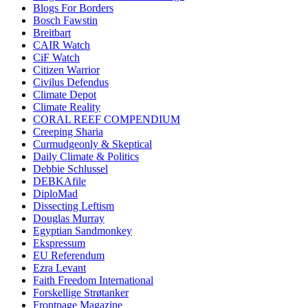
Blogs For Borders
Bosch Fawstin
Breitbart
CAIR Watch
CiF Watch
Citizen Warrior
Civilus Defendus
Climate Depot
Climate Reality
CORAL REEF COMPENDIUM
Creeping Sharia
Curmudgeonly & Skeptical
Daily Climate & Politics
Debbie Schlussel
DEBKAfile
DiploMad
Dissecting Leftism
Douglas Murray
Egyptian Sandmonkey
Ekspressum
EU Referendum
Ezra Levant
Faith Freedom International
Forskellige Strøtanker
Frontpage Magazine