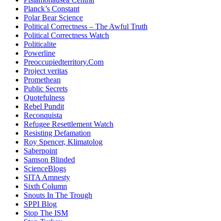
Planck’s Constant
Polar Bear Science
Political Correctness – The Awful Truth
Political Correctness Watch
Politicalite
Powerline
Preoccupiedterritory.Com
Project veritas
Promethean
Public Secrets
Quotefulness
Rebel Pundit
Reconquista
Refugee Resettlement Watch
Resisting Defamation
Roy Spencer, Klimatolog
Saberpoint
Samson Blinded
ScienceBlogs
SITA Amnesty
Sixth Column
Snouts In The Trough
SPPI Blog
Stop The ISM