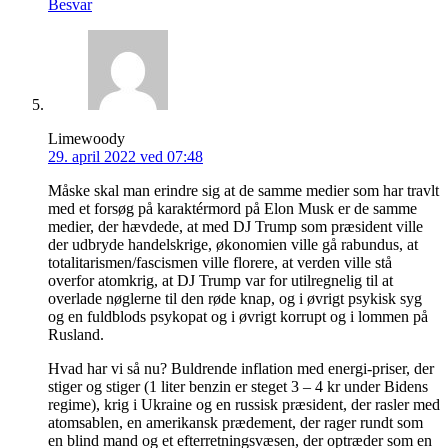
Besvar
Limewoody
29. april 2022 ved 07:48
Måske skal man erindre sig at de samme medier som har travlt
med et forsøg på karaktérmord på Elon Musk er de samme
medier, der hævdede, at med DJ Trump som præsident ville
der udbryde handelskrige, økonomien ville gå rabundus, at
totalitarismen/fascismen ville florere, at verden ville stå
overfor atomkrig, at DJ Trump var for utilregnelig til at
overlade nøglerne til den røde knap, og i øvrigt psykisk syg
og en fuldblods psykopat og i øvrigt korrupt og i lommen på
Rusland.
Hvad har vi så nu? Buldrende inflation med energi-priser, der
stiger og stiger (1 liter benzin er steget 3 – 4 kr under Bidens
regime), krig i Ukraine og en russisk præsident, der rasler med
atomsablen, en amerikansk prædement, der rager rundt som
en blind mand og et efterretningsvæsen, der optræder som en