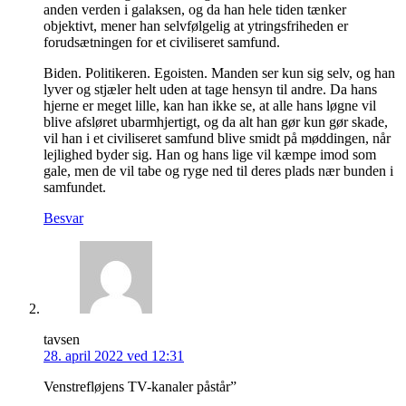
anden verden i galaksen, og da han hele tiden tænker
objektivt, mener han selvfølgelig at ytringsfriheden er
forudsætningen for et civiliseret samfund.
Biden. Politikeren. Egoisten. Manden ser kun sig selv, og han
lyver og stjæler helt uden at tage hensyn til andre. Da hans
hjerne er meget lille, kan han ikke se, at alle hans løgne vil
blive afsløret ubarmhjertigt, og da alt han gør kun gør skade,
vil han i et civiliseret samfund blive smidt på møddingen, når
lejlighed byder sig. Han og hans lige vil kæmpe imod som
gale, men de vil tabe og ryge ned til deres plads nær bunden i
samfundet.
Besvar
tavsen
28. april 2022 ved 12:31
Venstrefløjens TV-kanaler påstår”