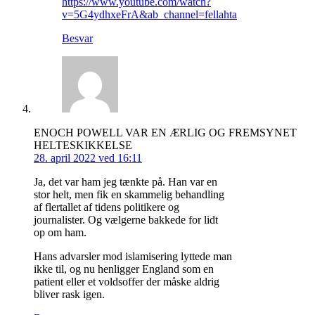
https://www.youtube.com/watch?
v=5G4ydhxeFrA&ab_channel=fellahta
Besvar
ENOCH POWELL VAR EN ÆRLIG OG FREMSYNET
HELTESKIKKELSE
28. april 2022 ved 16:11
Ja, det var ham jeg tænkte på. Han var en
stor helt, men fik en skammelig behandling
af flertallet af tidens politikere og
journalister. Og vælgerne bakkede for lidt
op om ham.
Hans advarsler mod islamisering lyttede man
ikke til, og nu henligger England som en
patient eller et voldsoffer der måske aldrig
bliver rask igen.