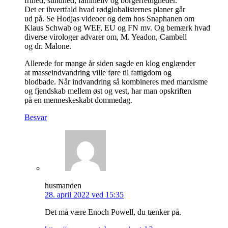
frihed, sundhed, familieliv og borgerrettigheder.
Det er ihvertfald hvad rødglobalisternes planer går
ud på. Se Hodjas videoer og dem hos Snaphanen om
Klaus Schwab og WEF, EU og FN mv. Og bemærk hvad
diverse virologer advarer om, M. Yeadon, Cambell
og dr. Malone.
Allerede for mange år siden sagde en klog englænder
at masseindvandring ville føre til fattigdom og
blodbade. Når indvandring så kombineres med marxisme
og fjendskab mellem øst og vest, har man opskriften
på en menneskeskabt dommedag.
Besvar
husmanden
28. april 2022 ved 15:35
Det må være Enoch Powell, du tænker på.