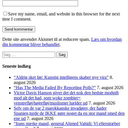
Save my name, email, and website in this browser for the next
time I comment.
Dette site anvender Akismet til at reducere spam.
Læs om hvordan
din kommentar bliver behandlet
.
Søg
efter:
Seneste indlæg
“Aldrig sket før: Kunstig intelligens skaber nye vira”
8.
august 2026
“Has The Media Failed By Reporting Polls?”
7. august 2026
Victor Davis Hanson giver det det nok den bedste modgift
mod alt det had, som woke zombier=
venstrefløj/højrefløj/muslismer hælder ud
7. august 2026
Selv om de var 2 marokkanske invadører, der hader
Spanien,turde de IKKE gøre noget da en stor mand smed den
ene ud
7. august 2026
“Irans stærke mand, general Ahmed Vahidi: Vi efterstræber