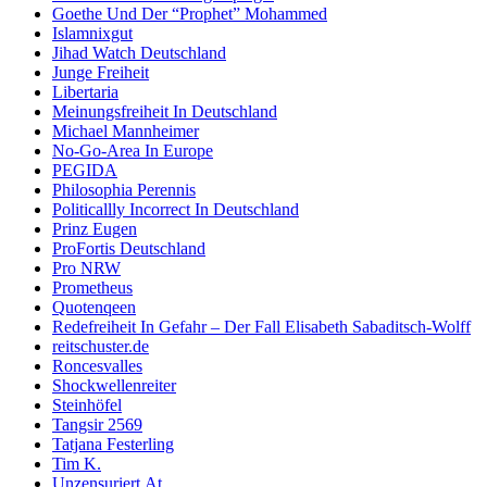
Goethe Und Der “Prophet” Mohammed
Islamnixgut
Jihad Watch Deutschland
Junge Freiheit
Libertaria
Meinungsfreiheit In Deutschland
Michael Mannheimer
No-Go-Area In Europe
PEGIDA
Philosophia Perennis
Politicallly Incorrect In Deutschland
Prinz Eugen
ProFortis Deutschland
Pro NRW
Prometheus
Quotenqeen
Redefreiheit In Gefahr – Der Fall Elisabeth Sabaditsch-Wolff
reitschuster.de
Roncesvalles
Shockwellenreiter
Steinhöfel
Tangsir 2569
Tatjana Festerling
Tim K.
Unzensuriert.At