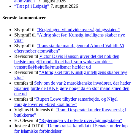
atomvåben”
7. august 2026
“Tæt på i Leipzig”
7. august 2026
Seneste kommentarer
Slyrgraff
til
“Regeringen vil udvide overvågningsstaten”
Slyrgraff
til
“Aldrig sket før: Kunstig intelligens skaber nye
vira”
Slyrgraff
til
“Irans stærke mand, general Ahmed Vahidi: Vi
efterstræber atomvåben”
Revisoren
til
Victor Davis Hanson giver det det nok den
bedste modgift mod alt det had, som woke zombier=
venstrefløj/højrefløj/muslismer hælder ud
Revisoren
til
“Aldrig sket før: Kunstig intelligens skaber nye
vira”
trumfes
til
Selv om de var 2 marokkanske invadører, der hader
Spanien,turde de IKKE gøre noget da en stor mand smed den
ene ud
trumfes
til
“Rupert Lowe tilbyder samarbejde, og Nigel
Farage lover en »bred koalition«”
Vigilius Hafniensis
til
“Iran: Desperate kunder forsyner sig i
butikkerne”
H. Olesen
til
“Regeringen vil udvide overvågningsstaten”
Justice 4 DJT
til
“Demokratisk kandidat til Senatet under lup
for islamiske forbindelser”