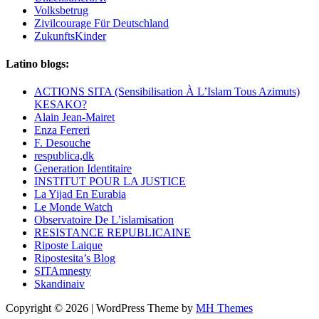
Volksbetrug
Zivilcourage Für Deutschland
ZukunftsKinder
Latino blogs:
ACTIONS SITA (Sensibilisation À L’Islam Tous Azimuts)
KESAKO?
Alain Jean-Mairet
Enza Ferreri
F. Desouche
respublica,dk
Generation Identitaire
INSTITUT POUR LA JUSTICE
La Yijad En Eurabia
Le Monde Watch
Observatoire De L’islamisation
RESISTANCE REPUBLICAINE
Riposte Laique
Ripostesita’s Blog
SITAmnesty
Skandinaiv
Copyright © 2026 | WordPress Theme by
MH Themes