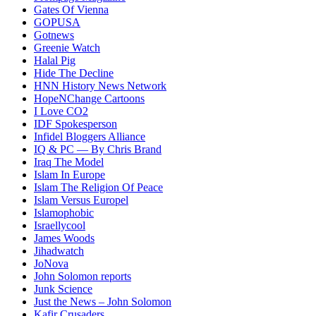
Gates Of Vienna
GOPUSA
Gotnews
Greenie Watch
Halal Pig
Hide The Decline
HNN History News Network
HopeNChange Cartoons
I Love CO2
IDF Spokesperson
Infidel Bloggers Alliance
IQ & PC — By Chris Brand
Iraq The Model
Islam In Europe
Islam The Religion Of Peace
Islam Versus Europe
l
Islamophobic
Israellycool
James Woods
Jihadwatch
JoNova
John Solomon reports
Junk Science
Just the News – John Solomon
Kafir Crusaders