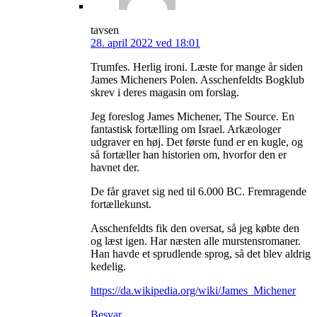
tavsen
28. april 2022 ved 18:01
Trumfes. Herlig ironi. Læste for mange år siden
James Micheners Polen. Asschenfeldts Bogklub
skrev i deres magasin om forslag.
Jeg foreslog James Michener, The Source. En
fantastisk fortælling om Israel. Arkæologer
udgraver en høj. Det første fund er en kugle, og
så fortæller han historien om, hvorfor den er
havnet der.
De får gravet sig ned til 6.000 BC. Fremragende
fortællekunst.
Asschenfeldts fik den oversat, så jeg købte den
og læst igen. Har næsten alle murstensromaner.
Han havde et sprudlende sprog, så det blev aldrig
kedelig.
https://da.wikipedia.org/wiki/James_Michener
Besvar