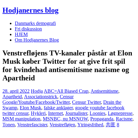
Hodjanernes blog
Danmarks demografi
Fri diskussion
HJEM
Om Hodjanernes Blog
Venstrefløjens TV-kanaler påstår at Elon
Musk køber Twitter for at give frit spil
for kvindehad antisemitisme nazisme og
Apartheid
28. april 2022
Hodja
ABC=All Biased Crap
,
Antisemitisme
,
Apartheid
,
Associationstrick
,
Censur
Google/Youtube/Facebook/Twitter
,
Censur Twitter
,
Drain the
Swamp
,
Elon Musk
,
falske anklager
,
google youtube facebook
twitter censur
,
Hykleri
,
Internet
,
Journalister
,
Loonies
,
Løgnepresse
,
MSM manipulation
,
MSNBC, nu MSNOW
,
Propaganda
,
Racisme
,
Tonen
,
Venstrefascister
,
Venstrefløjen
,
Ytringsfrihed
,
共匪
8