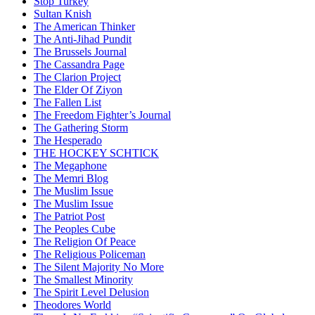
Stop Turkey
Sultan Knish
The American Thinker
The Anti-Jihad Pundit
The Brussels Journal
The Cassandra Page
The Clarion Project
The Elder Of Ziyon
The Fallen List
The Freedom Fighter’s Journal
The Gathering Storm
The Hesperado
THE HOCKEY SCHTICK
The Megaphone
The Memri Blog
The Muslim Issue
The Muslim Issue
The Patriot Post
The Peoples Cube
The Religion Of Peace
The Religious Policeman
The Silent Majority No More
The Smallest Minority
The Spirit Level Delusion
Theodores World