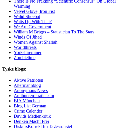
There Is No Frakking “Scientific Consensus” On Global
Warming
Velvet Glove, Iron Fist
Walid Shoebat
Watts Up With That?
We Are Government
William M Briggs – Statistician To The Stars
Winds Of Jihad
Women Against Shariah
Worldthreats
Yorkshireminer
Zombietime
Tyske blogs:
Aktive Patrioten
Altermannblog
Anonymous News
Antibuererokratieteam
BIA München
Blog List German
Crime Calender
Davids Medienkritik
Denken Macht Frei
DiskursKorrekt Im Tagesspiegel