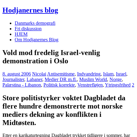
Hodjanernes blog
Danmarks demografi
Fri diskussion
HJEM
Om Hodjanernes Blog
Vold mod fredelig Israel-venlig
demonstration i Oslo
8. august 2006
Nicolai
Antisemitisme
,
Indvandring
,
Islam
,
Israel
,
Journalister
,
Labaner
,
Medier DR m.fl.
,
Muslim World
,
Norge
,
Palæstina - Libanon
,
Politisk korrekte
,
Venstrefløjen
,
Ytringsfrihed
2
Store politistyrker voktet Dagbladet da
flere hundre demonstrerte mot norske
mediers dekning av konflikten i
Midtøsten.
Etter en karikaturtegning Dagbladet trykket tidligere i sommer, har