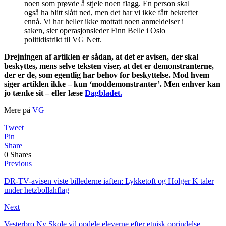
noen som prøvde å stjele noen flagg. En person skal
også ha blitt slått ned, men det har vi ikke fått bekreftet
ennå. Vi har heller ikke mottatt noen anmeldelser i
saken, sier operasjonsleder Finn Belle i Oslo
politidistrikt til VG Nett.
Drejningen af artiklen er sådan, at det er avisen, der skal
beskyttes, mens selve teksten viser, at det er demonstranterne,
der er de, som egentlig har behov for beskyttelse. Mod hvem
siger artiklen ikke – kun ‘moddemonstranter’. Men enhver kan
jo tænke sit – eller læse
Dagbladet.
Mere på
VG
Tweet
Pin
Share
0
Shares
Previous
DR-TV-avisen viste billederne iaften: Lykketoft og Holger K taler
under hetzbollahflag
Next
Vesterbro Ny Skole vil opdele eleverne efter etnisk oprindelse.