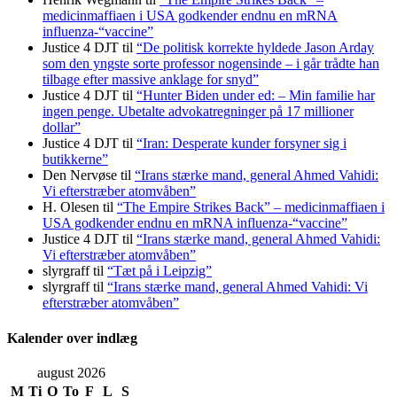
medicinmaffiaen i USA godkender endnu en mRNA
influenza-“vaccine”
Justice 4 DJT
til
“De politisk korrekte hyldede Jason Arday
som den yngste sorte professor nogensinde – i går trådte han
tilbage efter massive anklage for snyd”
Justice 4 DJT
til
“Hunter Biden under ed: – Min familie har
ingen penge. Ubetalte advokat­regninger på 17 millioner
dollar”
Justice 4 DJT
til
“Iran: Desperate kunder forsyner sig i
butikkerne”
Den Nervøse
til
“Irans stærke mand, general Ahmed Vahidi:
Vi efterstræber atomvåben”
H. Olesen
til
“The Empire Strikes Back” – medicinmaffiaen i
USA godkender endnu en mRNA influenza-“vaccine”
Justice 4 DJT
til
“Irans stærke mand, general Ahmed Vahidi:
Vi efterstræber atomvåben”
slyrgraff
til
“Tæt på i Leipzig”
slyrgraff
til
“Irans stærke mand, general Ahmed Vahidi: Vi
efterstræber atomvåben”
Kalender over indlæg
august 2026
M
Ti
O
To
F
L
S