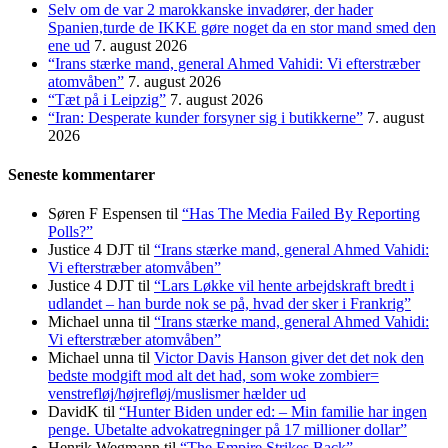
Selv om de var 2 marokkanske invadører, der hader
Spanien,turde de IKKE gøre noget da en stor mand smed den
ene ud
7. august 2026
“Irans stærke mand, general Ahmed Vahidi: Vi efterstræber
atomvåben”
7. august 2026
“Tæt på i Leipzig”
7. august 2026
“Iran: Desperate kunder forsyner sig i butikkerne”
7. august
2026
Seneste kommentarer
Søren F Espensen
til
“Has The Media Failed By Reporting
Polls?”
Justice 4 DJT
til
“Irans stærke mand, general Ahmed Vahidi:
Vi efterstræber atomvåben”
Justice 4 DJT
til
“Lars Løkke vil hente arbejdskraft bredt i
udlandet – han burde nok se på, hvad der sker i Frankrig”
Michael unna
til
“Irans stærke mand, general Ahmed Vahidi:
Vi efterstræber atomvåben”
Michael unna
til
Victor Davis Hanson giver det det nok den
bedste modgift mod alt det had, som woke zombier=
venstrefløj/højrefløj/muslismer hælder ud
DavidK
til
“Hunter Biden under ed: – Min familie har ingen
penge. Ubetalte advokat­regninger på 17 millioner dollar”
Henrik Wegmann
til
“The Empire Strikes Back” –