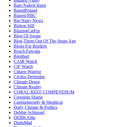
Banned Video
Bare Naked Islam
BasedPoland
Biased BBC
Big Hairy News
Bishop Hill
BlazingCatFur
Blog Of Swine
Blog Them Out Of The Stone Age
Blogs For Borders
Bosch Fawstin
Breitbart
CAIR Watch
CiF Watch
Citizen Warrior
Civilus Defendus
Climate Depot
Climate Reality
CORAL REEF COMPENDIUM
Creeping Sharia
Curmudgeonly & Skeptical
Daily Climate & Politics
Debbie Schlussel
DEBKAfile
DiploMad