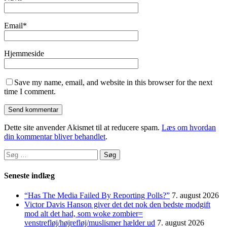
Email
*
Hjemmeside
Save my name, email, and website in this browser for the next
time I comment.
Dette site anvender Akismet til at reducere spam.
Læs om hvordan
din kommentar bliver behandlet
.
Søg
efter:
Seneste indlæg
“Has The Media Failed By Reporting Polls?”
7. august 2026
Victor Davis Hanson giver det det nok den bedste modgift
mod alt det had, som woke zombier=
venstrefløj/højrefløj/muslismer hælder ud
7. august 2026