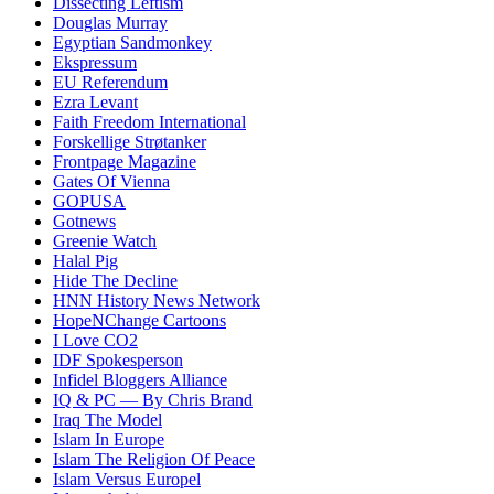
Dissecting Leftism
Douglas Murray
Egyptian Sandmonkey
Ekspressum
EU Referendum
Ezra Levant
Faith Freedom International
Forskellige Strøtanker
Frontpage Magazine
Gates Of Vienna
GOPUSA
Gotnews
Greenie Watch
Halal Pig
Hide The Decline
HNN History News Network
HopeNChange Cartoons
I Love CO2
IDF Spokesperson
Infidel Bloggers Alliance
IQ & PC — By Chris Brand
Iraq The Model
Islam In Europe
Islam The Religion Of Peace
Islam Versus Europe
l