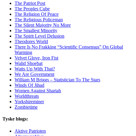
The Patriot Post
The Peoples Cube
The Religion Of Peace
The Religious Policeman
The Silent Majority No More
The Smallest Minority
The Spirit Level Delusion
Theodores World
There Is No Frakking “Scientific Consensus” On Global
Warming
Velvet Glove, Iron Fist
Walid Shoebat
Watts Up With That?
We Are Government
William M Briggs – Statistician To The Stars
Winds Of Jihad
Women Against Shariah
Worldthreats
Yorkshireminer
Zombietime
Tyske blogs:
Aktive Patrioten