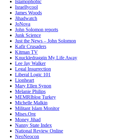
Islamophobic
Israellycool
James Woods
Jihadwatch
JoNova
John Solomon reports
Junk Science
Just the News – John Solomon
Kafir Crusaders
Kitman TV
Knuckledraggin My Life Away
Lee Jay Walker
Legal Insurrection
Liberal Logic 101
Lionheart
Mary Ellen Synon
Melanie Philips
MEMRIblog Turkey
Michelle Malkin
Militant Islam Monitor
Mises.Org
Money Jihad
Nanny State Index
National Review Online
NeoNeocon