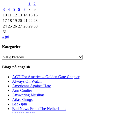
1
2
3
4
5
6
7
8
9
10
11
12
13
14
15
16
17
18
19
20
21
22
23
24
25
26
27
28
29
30
31
« jul
Kategorier
Kategorier
Blogs på engelsk
ACT For America – Golden Gate Chapter
Always On Watch
Americans Against Hate
Ann Coulter
Answering Muslims
Atlas Shrugs
Backspin
Bad News From The Netherlands