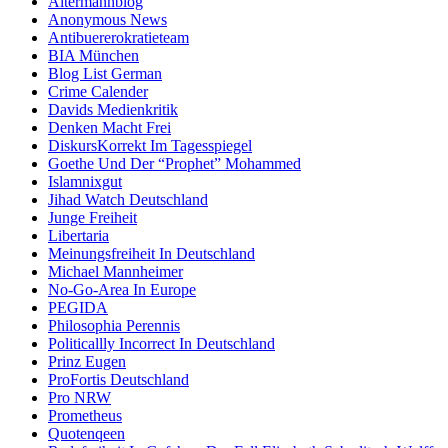
Altermannblog
Anonymous News
Antibuererokratieteam
BIA München
Blog List German
Crime Calender
Davids Medienkritik
Denken Macht Frei
DiskursKorrekt Im Tagesspiegel
Goethe Und Der “Prophet” Mohammed
Islamnixgut
Jihad Watch Deutschland
Junge Freiheit
Libertaria
Meinungsfreiheit In Deutschland
Michael Mannheimer
No-Go-Area In Europe
PEGIDA
Philosophia Perennis
Politicallly Incorrect In Deutschland
Prinz Eugen
ProFortis Deutschland
Pro NRW
Prometheus
Quotenqeen