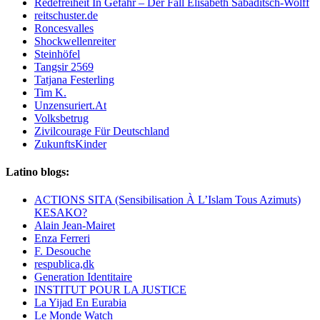
Redefreiheit In Gefahr – Der Fall Elisabeth Sabaditsch-Wolff
reitschuster.de
Roncesvalles
Shockwellenreiter
Steinhöfel
Tangsir 2569
Tatjana Festerling
Tim K.
Unzensuriert.At
Volksbetrug
Zivilcourage Für Deutschland
ZukunftsKinder
Latino blogs:
ACTIONS SITA (Sensibilisation À L’Islam Tous Azimuts)
KESAKO?
Alain Jean-Mairet
Enza Ferreri
F. Desouche
respublica,dk
Generation Identitaire
INSTITUT POUR LA JUSTICE
La Yijad En Eurabia
Le Monde Watch