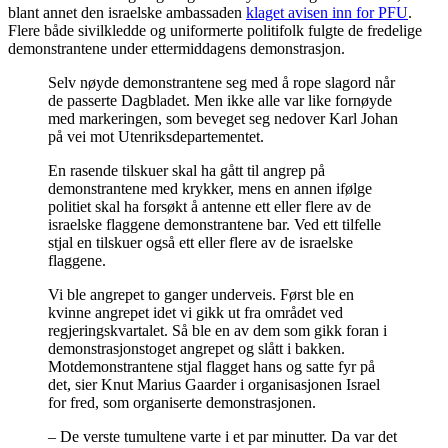
blant annet den israelske ambassaden
klaget avisen inn for PFU
.
Flere både sivilkledde og uniformerte politifolk fulgte de fredelige
demonstrantene under ettermiddagens demonstrasjon.
Selv nøyde demonstrantene seg med å rope slagord når
de passerte Dagbladet. Men ikke alle var like fornøyde
med markeringen, som beveget seg nedover Karl Johan
på vei mot Utenriksdepartementet.
En rasende tilskuer skal ha gått til angrep på
demonstrantene med krykker, mens en annen ifølge
politiet skal ha forsøkt å antenne ett eller flere av de
israelske flaggene demonstrantene bar. Ved ett tilfelle
stjal en tilskuer også ett eller flere av de israelske
flaggene.
Vi ble angrepet to ganger underveis. Først ble en
kvinne angrepet idet vi gikk ut fra området ved
regjeringskvartalet. Så ble en av dem som gikk foran i
demonstrasjonstoget angrepet og slått i bakken.
Motdemonstrantene stjal flagget hans og satte fyr på
det, sier Knut Marius Gaarder i organisasjonen Israel
for fred, som organiserte demonstrasjonen.
– De verste tumultene varte i et par minutter. Da var det