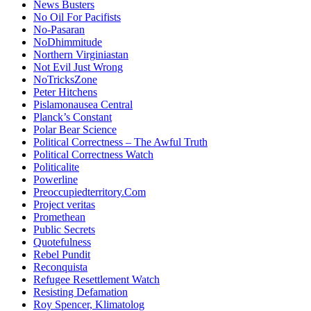
News Busters
No Oil For Pacifists
No-Pasaran
NoDhimmitude
Northern Virginiastan
Not Evil Just Wrong
NoTricksZone
Peter Hitchens
Pislamonausea Central
Planck’s Constant
Polar Bear Science
Political Correctness – The Awful Truth
Political Correctness Watch
Politicalite
Powerline
Preoccupiedterritory.Com
Project veritas
Promethean
Public Secrets
Quotefulness
Rebel Pundit
Reconquista
Refugee Resettlement Watch
Resisting Defamation
Roy Spencer, Klimatolog