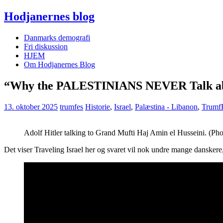
Hodjanernes blog
Danmarks demografi
Fri diskussion
HJEM
Om Hodjanernes Blog
“Why the PALESTINIANS NEVER Talk abo
13. oktober 2025
trumfes
Historie
,
Israel
,
Palæstina - Libanon
,
Trumf
Adolf Hitler talking to Grand Mufti Haj Amin el Husseini. (Ph
Det viser Traveling Israel her og svaret vil nok undre mange danske