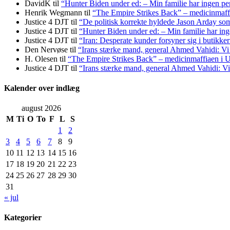
DavidK
til
“Hunter Biden under ed: – Min familie har ingen pen
Henrik Wegmann
til
“The Empire Strikes Back” – medicinmaf
Justice 4 DJT
til
“De politisk korrekte hyldede Jason Arday som 
Justice 4 DJT
til
“Hunter Biden under ed: – Min familie har inge
Justice 4 DJT
til
“Iran: Desperate kunder forsyner sig i butikke
Den Nervøse
til
“Irans stærke mand, general Ahmed Vahidi: Vi
H. Olesen
til
“The Empire Strikes Back” – medicinmaffiaen i
Justice 4 DJT
til
“Irans stærke mand, general Ahmed Vahidi: Vi
Kalender over indlæg
august 2026
M
Ti
O
To
F
L
S
1
2
3
4
5
6
7
8
9
10
11
12
13
14
15
16
17
18
19
20
21
22
23
24
25
26
27
28
29
30
31
« jul
Kategorier