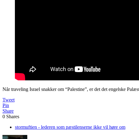
Når traveling Israel snakker om “Palestine”, er det det engelske Pa
Tweet
Pin
Share
0
Shares
stormuftien - lederen som pæstilenserne ikke vil høre om