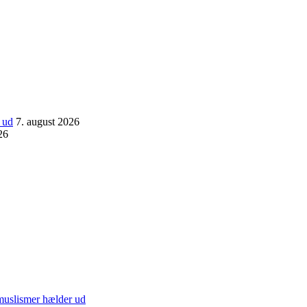
 ud
7. august 2026
26
/muslismer hælder ud