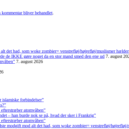
 kommentar bliver behandlet
.
alt det had, som woke zombier= venstrefløj/højrefløj/muslismer hælder
urde de IKKE gøre noget da en stor mand smed den ene ud
7. august 20
omvåben”
7. august 2026
26
r islamiske forbindelser”
ls?”
 efterstræber atomvåben”
andet – han burde nok se på, hvad der sker i Frankrig”
 efterstræber atomvåben”
ste modgift mod alt det had, som woke zombier= venstrefløj/højrefløj