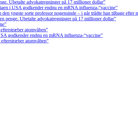
ge. Ubetalte advokat­regninger på 17 millioner dollar”
fiaen i USA godkender endnu en mRNA influenza-“vaccine”
den yngste sorte professor nogensinde – i går trådte han tilbage efter 
n penge. Ubetalte advokat­regninger på 17 millioner dollar”
rne”
 efterstræber atomvåben”
 USA godkender endnu en mRNA influenza-“vaccine”
 efterstræber atomvåben”