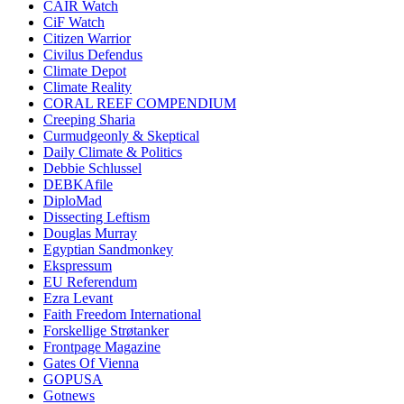
CAIR Watch
CiF Watch
Citizen Warrior
Civilus Defendus
Climate Depot
Climate Reality
CORAL REEF COMPENDIUM
Creeping Sharia
Curmudgeonly & Skeptical
Daily Climate & Politics
Debbie Schlussel
DEBKAfile
DiploMad
Dissecting Leftism
Douglas Murray
Egyptian Sandmonkey
Ekspressum
EU Referendum
Ezra Levant
Faith Freedom International
Forskellige Strøtanker
Frontpage Magazine
Gates Of Vienna
GOPUSA
Gotnews