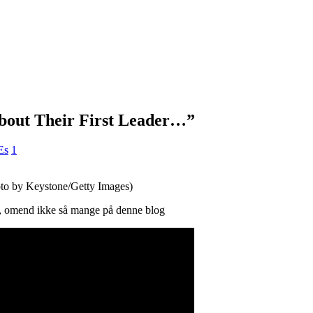
ut Their First Leader…”
Es
1
oto by Keystone/Getty Images)
re, omend ikke så mange på denne blog