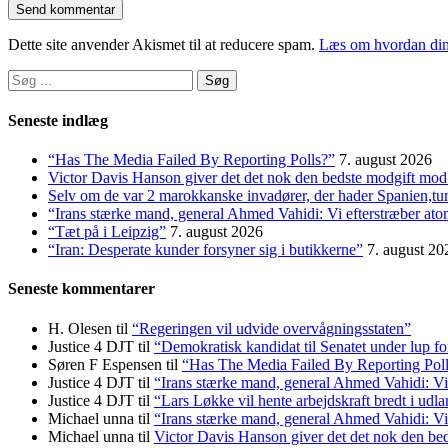
Dette site anvender Akismet til at reducere spam.
Læs om hvordan din
Søg
efter:
Seneste indlæg
“Has The Media Failed By Reporting Polls?”
7. august 2026
Victor Davis Hanson giver det det nok den bedste modgift mod 
Selv om de var 2 marokkanske invadører, der hader Spanien,t
“Irans stærke mand, general Ahmed Vahidi: Vi efterstræber at
“Tæt på i Leipzig”
7. august 2026
“Iran: Desperate kunder forsyner sig i butikkerne”
7. august 20
Seneste kommentarer
H. Olesen
til
“Regeringen vil udvide overvågningsstaten”
Justice 4 DJT
til
“Demokratisk kandidat til Senatet under lup fo
Søren F Espensen
til
“Has The Media Failed By Reporting Pol
Justice 4 DJT
til
“Irans stærke mand, general Ahmed Vahidi: Vi
Justice 4 DJT
til
“Lars Løkke vil hente arbejdskraft bredt i udl
Michael unna
til
“Irans stærke mand, general Ahmed Vahidi: Vi
Michael unna
til
Victor Davis Hanson giver det det nok den bed