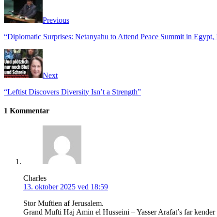
Previous
“Diplomatic Surprises: Netanyahu to Attend Peace Summit in Egypt, In
Next
“Leftist Discovers Diversity Isn’t a Strength”
1 Kommentar
Charles
13. oktober 2025 ved 18:59
Stor Muftien af Jerusalem.
Grand Mufti Haj Amin el Husseini – Yasser Arafat’s far kender 