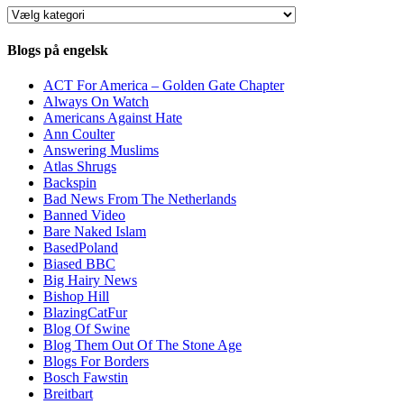
Kategorier
Blogs på engelsk
ACT For America – Golden Gate Chapter
Always On Watch
Americans Against Hate
Ann Coulter
Answering Muslims
Atlas Shrugs
Backspin
Bad News From The Netherlands
Banned Video
Bare Naked Islam
BasedPoland
Biased BBC
Big Hairy News
Bishop Hill
BlazingCatFur
Blog Of Swine
Blog Them Out Of The Stone Age
Blogs For Borders
Bosch Fawstin
Breitbart