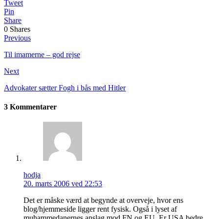
Tweet
Pin
Share
0
Shares
Previous
Til imamerne – god rejse
Next
Advokater sætter Fogh i bås med Hitler
3 Kommentarer
hodja
20. marts 2006 ved 22:53
Det er måske værd at begynde at overveje, hvor ens
blog/hjemmeside ligger rent fysisk. Også i lyset af
muhammedanernes anslag mod FN og EU. Er USA bedre