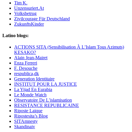
Tim K.
Unzensuriert.At
Volksbetrug
Zivilcourage Für Deutschland
ZukunftsKinder
Latino blogs:
ACTIONS SITA (Sensibilisation À L’Islam Tous Azimuts)
KESAKO?
Alain Jean-Mairet
Enza Ferreri
F. Desouche
respublica,dk
Generation Identitaire
INSTITUT POUR LA JUSTICE
La Yijad En Eurabia
Le Monde Watch
Observatoire De L’islamisation
RESISTANCE REPUBLICAINE
Riposte Laique
Ripostesita’s Blog
SITAmnesty
Skandinaiv