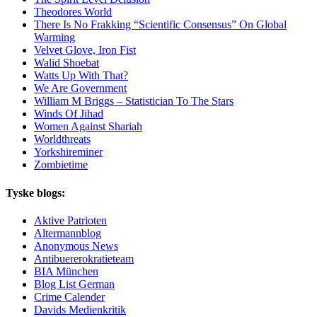
Theodores World
There Is No Frakking “Scientific Consensus” On Global
Warming
Velvet Glove, Iron Fist
Walid Shoebat
Watts Up With That?
We Are Government
William M Briggs – Statistician To The Stars
Winds Of Jihad
Women Against Shariah
Worldthreats
Yorkshireminer
Zombietime
Tyske blogs:
Aktive Patrioten
Altermannblog
Anonymous News
Antibuererokratieteam
BIA München
Blog List German
Crime Calender
Davids Medienkritik