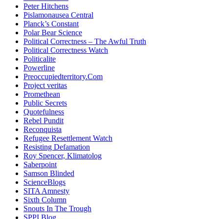
Peter Hitchens
Pislamonausea Central
Planck’s Constant
Polar Bear Science
Political Correctness – The Awful Truth
Political Correctness Watch
Politicalite
Powerline
Preoccupiedterritory.Com
Project veritas
Promethean
Public Secrets
Quotefulness
Rebel Pundit
Reconquista
Refugee Resettlement Watch
Resisting Defamation
Roy Spencer, Klimatolog
Saberpoint
Samson Blinded
ScienceBlogs
SITA Amnesty
Sixth Column
Snouts In The Trough
SPPI Blog