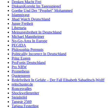
Denken Macht Frei
DiskursKorrekt Im Tagesspiegel
Goethe Und Der “Prophet” Mohammed
Islamnixgut
Jihad Watch Deutschland
Junge Freiheit
Libertaria
Meinungsfreiheit In Deutschland
Michael Mannheimer
No-Go-Area In Europe
PEGIDA
Philosophia Perennis
Politicallly Incorrect In Deutschland
Prinz Eugen
ProFortis Deutschland
Pro NRW
Prometheus
Quotenqeen
Redefreiheit In Gefahr – Der Fall Elisabeth Sabaditsch-Wolff
reitschuster.de
Roncesvalles
Shockwellenreiter
Steinhöfel
Tangsir 2569
Tatjana Festerling