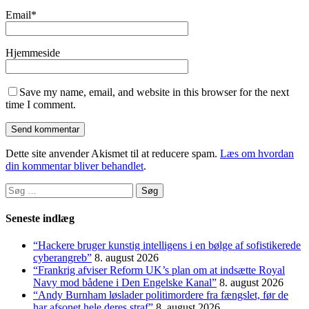
Email
*
Hjemmeside
Save my name, email, and website in this browser for the next
time I comment.
Dette site anvender Akismet til at reducere spam.
Læs om hvordan
din kommentar bliver behandlet
.
Søg
efter:
Seneste indlæg
“Hackere bruger kunstig intelligens i en bølge af sofistikerede
cyberangreb”
8. august 2026
“Frankrig afviser Reform UK’s plan om at indsætte Royal
Navy mod bådene i Den Engelske Kanal”
8. august 2026
“Andy Burnham løslader politi­mordere fra fængslet, før de
har afsonet hele deres straf”
8. august 2026