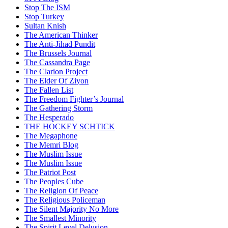
Stop The ISM
Stop Turkey
Sultan Knish
The American Thinker
The Anti-Jihad Pundit
The Brussels Journal
The Cassandra Page
The Clarion Project
The Elder Of Ziyon
The Fallen List
The Freedom Fighter’s Journal
The Gathering Storm
The Hesperado
THE HOCKEY SCHTICK
The Megaphone
The Memri Blog
The Muslim Issue
The Muslim Issue
The Patriot Post
The Peoples Cube
The Religion Of Peace
The Religious Policeman
The Silent Majority No More
The Smallest Minority
The Spirit Level Delusion