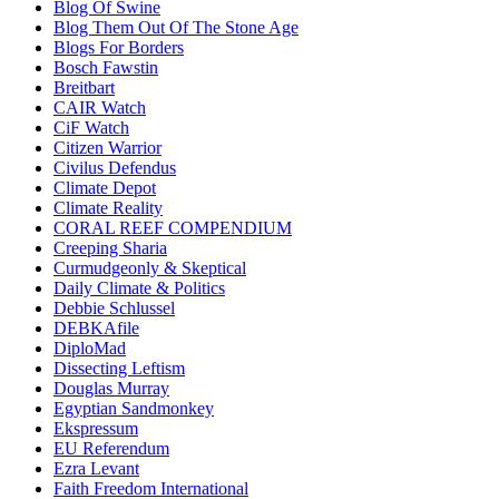
Blog Of Swine
Blog Them Out Of The Stone Age
Blogs For Borders
Bosch Fawstin
Breitbart
CAIR Watch
CiF Watch
Citizen Warrior
Civilus Defendus
Climate Depot
Climate Reality
CORAL REEF COMPENDIUM
Creeping Sharia
Curmudgeonly & Skeptical
Daily Climate & Politics
Debbie Schlussel
DEBKAfile
DiploMad
Dissecting Leftism
Douglas Murray
Egyptian Sandmonkey
Ekspressum
EU Referendum
Ezra Levant
Faith Freedom International