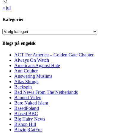
31
« jul
Kategorier
Kategorier
Blogs på engelsk
ACT For America – Golden Gate Chapter
Always On Watch
Americans Against Hate
Ann Coulter
Answering Muslims
Atlas Shrugs
Backspin
Bad News From The Netherlands
Banned Video
Bare Naked Islam
BasedPoland
Biased BBC
Big Hairy News
Bishop Hill
BlazingCatFur