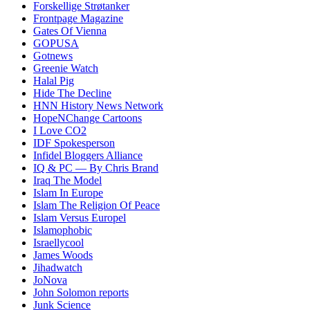
Forskellige Strøtanker
Frontpage Magazine
Gates Of Vienna
GOPUSA
Gotnews
Greenie Watch
Halal Pig
Hide The Decline
HNN History News Network
HopeNChange Cartoons
I Love CO2
IDF Spokesperson
Infidel Bloggers Alliance
IQ & PC — By Chris Brand
Iraq The Model
Islam In Europe
Islam The Religion Of Peace
Islam Versus Europe
l
Islamophobic
Israellycool
James Woods
Jihadwatch
JoNova
John Solomon reports
Junk Science