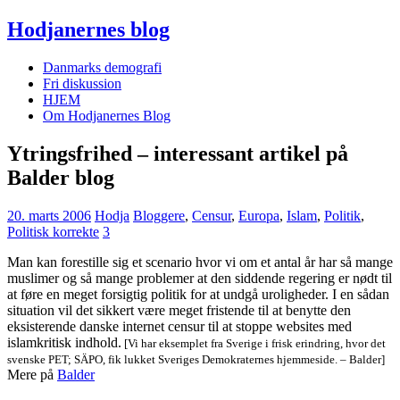
Hodjanernes blog
Danmarks demografi
Fri diskussion
HJEM
Om Hodjanernes Blog
Ytringsfrihed – interessant artikel på
Balder blog
20. marts 2006
Hodja
Bloggere
,
Censur
,
Europa
,
Islam
,
Politik
,
Politisk korrekte
3
Man kan forestille sig et scenario hvor vi om et antal år har så mange
muslimer og så mange problemer at den siddende regering er nødt til
at føre en meget forsigtig politik for at undgå uroligheder. I en sådan
situation vil det sikkert være meget fristende til at benytte den
eksisterende danske internet censur til at stoppe websites med
islamkritisk indhold.
[Vi har eksemplet fra Sverige i frisk erindring, hvor det
svenske PET; SÄPO, fik lukket Sveriges Demokraternes hjemmeside. – Balder]
Mere på
Balder