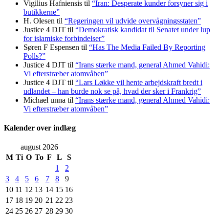
Vigilius Hafniensis
til
“Iran: Desperate kunder forsyner sig i
butikkerne”
H. Olesen
til
“Regeringen vil udvide overvågningsstaten”
Justice 4 DJT
til
“Demokratisk kandidat til Senatet under lup
for islamiske forbindelser”
Søren F Espensen
til
“Has The Media Failed By Reporting
Polls?”
Justice 4 DJT
til
“Irans stærke mand, general Ahmed Vahidi:
Vi efterstræber atomvåben”
Justice 4 DJT
til
“Lars Løkke vil hente arbejdskraft bredt i
udlandet – han burde nok se på, hvad der sker i Frankrig”
Michael unna
til
“Irans stærke mand, general Ahmed Vahidi:
Vi efterstræber atomvåben”
Kalender over indlæg
august 2026
M
Ti
O
To
F
L
S
1
2
3
4
5
6
7
8
9
10
11
12
13
14
15
16
17
18
19
20
21
22
23
24
25
26
27
28
29
30