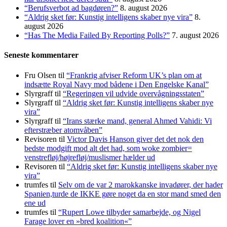
“Berufsverbot ad bagdøren?”
8. august 2026
“Aldrig sket før: Kunstig intelligens skaber nye vira”
8.
august 2026
“Has The Media Failed By Reporting Polls?”
7. august 2026
Seneste kommentarer
Fru Olsen
til
“Frankrig afviser Reform UK’s plan om at
indsætte Royal Navy mod bådene i Den Engelske Kanal”
Slyrgraff
til
“Regeringen vil udvide overvågningsstaten”
Slyrgraff
til
“Aldrig sket før: Kunstig intelligens skaber nye
vira”
Slyrgraff
til
“Irans stærke mand, general Ahmed Vahidi: Vi
efterstræber atomvåben”
Revisoren
til
Victor Davis Hanson giver det det nok den
bedste modgift mod alt det had, som woke zombier=
venstrefløj/højrefløj/muslismer hælder ud
Revisoren
til
“Aldrig sket før: Kunstig intelligens skaber nye
vira”
trumfes
til
Selv om de var 2 marokkanske invadører, der hader
Spanien,turde de IKKE gøre noget da en stor mand smed den
ene ud
trumfes
til
“Rupert Lowe tilbyder samarbejde, og Nigel
Farage lover en »bred koalition«”