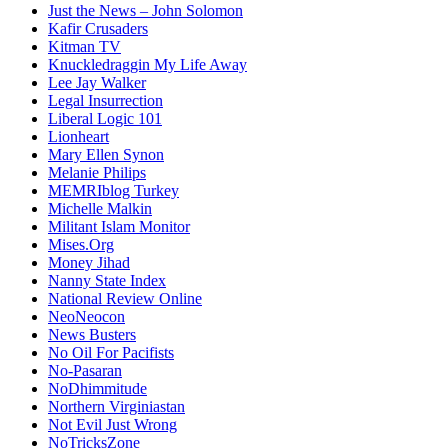
Just the News – John Solomon
Kafir Crusaders
Kitman TV
Knuckledraggin My Life Away
Lee Jay Walker
Legal Insurrection
Liberal Logic 101
Lionheart
Mary Ellen Synon
Melanie Philips
MEMRIblog Turkey
Michelle Malkin
Militant Islam Monitor
Mises.Org
Money Jihad
Nanny State Index
National Review Online
NeoNeocon
News Busters
No Oil For Pacifists
No-Pasaran
NoDhimmitude
Northern Virginiastan
Not Evil Just Wrong
NoTricksZone