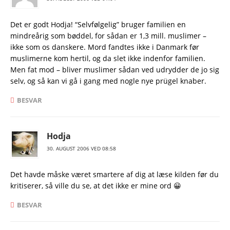
Det er godt Hodja! “Selvfølgelig” bruger familien en
mindreårig som bøddel, for sådan er 1,3 mill. muslimer –
ikke som os danskere. Mord fandtes ikke i Danmark før
muslimerne kom hertil, og da slet ikke indenfor familien.
Men fat mod – bliver muslimer sådan ved udrydder de jo sig
selv, og så kan vi gå i gang med nogle nye prügel knaber.
BESVAR
Hodja
30. AUGUST 2006 VED 08:58
Det havde måske været smartere af dig at læse kilden før du
kritiserer, så ville du se, at det ikke er mine ord 😀
BESVAR