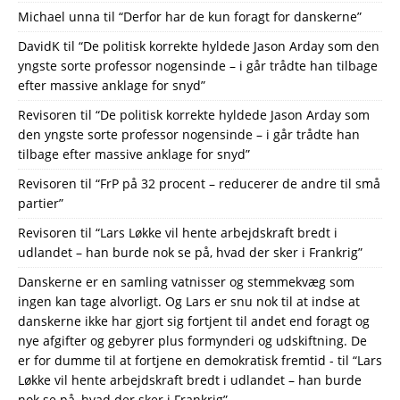
Michael unna
til
“Derfor har de kun foragt for danskerne”
DavidK
til
“De politisk korrekte hyldede Jason Arday som den
yngste sorte professor nogensinde – i går trådte han tilbage
efter massive anklage for snyd”
Revisoren
til
“De politisk korrekte hyldede Jason Arday som
den yngste sorte professor nogensinde – i går trådte han
tilbage efter massive anklage for snyd”
Revisoren
til
“FrP på 32 procent – reducerer de andre til små
partier”
Revisoren
til
“Lars Løkke vil hente arbejdskraft bredt i
udlandet – han burde nok se på, hvad der sker i Frankrig”
Danskerne er en samling vatnisser og stemmekvæg som
ingen kan tage alvorligt. Og Lars er snu nok til at indse at
danskerne ikke har gjort sig fortjent til andet end foragt og
nye afgifter og gebyrer plus formynderi og udskiftning. De
er for dumme til at fortjene en demokratisk fremtid -
til
“Lars
Løkke vil hente arbejdskraft bredt i udlandet – han burde
nok se på, hvad der sker i Frankrig”