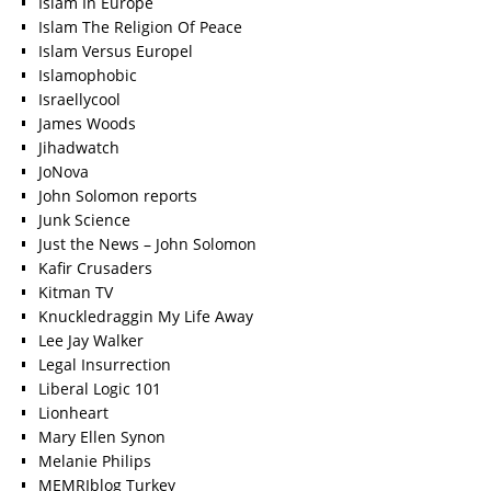
Islam In Europe
Islam The Religion Of Peace
Islam Versus Europe
l
Islamophobic
Israellycool
James Woods
Jihadwatch
JoNova
John Solomon reports
Junk Science
Just the News – John Solomon
Kafir Crusaders
Kitman TV
Knuckledraggin My Life Away
Lee Jay Walker
Legal Insurrection
Liberal Logic 101
Lionheart
Mary Ellen Synon
Melanie Philips
MEMRIblog Turkey