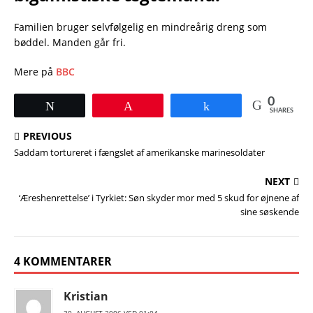
Familien bruger selvfølgelig en mindreårig dreng som
bøddel. Manden går fri.
Mere på
BBC
0
Tweet
Pin
Share
SHARES
PREVIOUS
Saddam tortureret i fængslet af amerikanske marinesoldater
NEXT
‘Æreshenrettelse’ i Tyrkiet: Søn skyder mor med 5 skud for øjnene af
sine søskende
4 KOMMENTARER
Kristian