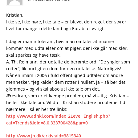
Kristian.
Ikke se, ikke høre, ikke tale – er blevet den regel, der styrer
livet for mange i dette land og i Eurabia i øvrigt.
I dag er man intolerant, hvis man omtaler at imamer
kommer med udtalelser om at piger, der ikke går med slør,
skal sparkes og have tæsk.
A. Th. Reimann, der udtalte de berømte ord: ”De yngler som
rotter”, fik hurtigt en dom for den udtalelse. Naturligvis!
Når en imam i 2006 i fuld offentlighed udtaler om andre
mennesker, ”jeg kalder dem rotter i hullet”, ja – så bør det
glemmes – og vi skal absolut ikke tale om det.
Æresdrab, som er et kæmpe problem, må vi – iflg. Kristian –
heller ikke tale om. Vil du – Kristian studere problemet lidt
nærmere – så er her tre links:
http://www.adnki.com/index_2Level_English.php?
cat=Trends&loid=8.0.333700428&par=0
http://www.jp.dk/arkiv:aid=3815340