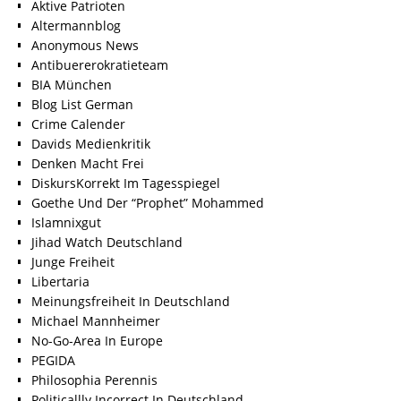
Aktive Patrioten
Altermannblog
Anonymous News
Antibuererokratieteam
BIA München
Blog List German
Crime Calender
Davids Medienkritik
Denken Macht Frei
DiskursKorrekt Im Tagesspiegel
Goethe Und Der “Prophet” Mohammed
Islamnixgut
Jihad Watch Deutschland
Junge Freiheit
Libertaria
Meinungsfreiheit In Deutschland
Michael Mannheimer
No-Go-Area In Europe
PEGIDA
Philosophia Perennis
Politicallly Incorrect In Deutschland