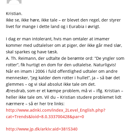
Kristian.
Ikke se, ikke høre, ikke tale – er blevet den regel, der styrer
livet for mange i dette land og i Eurabia i øvrigt.
I dag er man intolerant, hvis man omtaler at imamer
kommer med udtalelser om at piger, der ikke går med slør,
skal sparkes og have tæsk.
A. Th. Reimann, der udtalte de berømte ord: ”De yngler som
rotter”, fik hurtigt en dom for den udtalelse. Naturligvis!
Når en imam i 2006 i fuld offentlighed udtaler om andre
mennesker, ”jeg kalder dem rotter i hullet”, ja – så bør det
glemmes – og vi skal absolut ikke tale om det.
Æresdrab, som er et kæmpe problem, må vi – iflg. Kristian –
heller ikke tale om. Vil du – Kristian studere problemet lidt
nærmere – så er her tre links:
http://www.adnki.com/index_2Level_English.php?
cat=Trends&loid=8.0.333700428&par=0
http://www.jp.dk/arkiv:aid=3815340