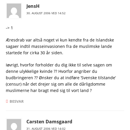
JensH
30. AUGUST 2006 VED 14:52
-> 1
Æresdrab var altså noget vi kun kendte fra de Islandske
sagaer indtil masseinvasionen fra de muslimske lande
startede for cirka 30 år siden.
Iøvrigt, hvorfor forholder du dig ikke til selve sagen om
denne ulykkelige kvinde ?? Hvorfor angriber du
budbringeren ?? Ønsker du at indføre ‘Svenske tilstande’
(censur) når det drejer sig om alle de dårligdomme
muslimerne har bragt med sig til vort land ?
BESVAR
Carsten Damsgaard
31. AUGUST 2006 VED 14:02