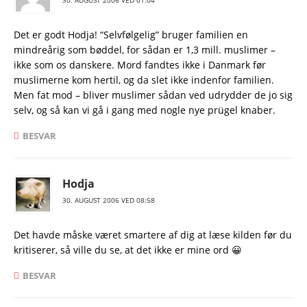
30. AUGUST 2006 VED 01:04
Det er godt Hodja! “Selvfølgelig” bruger familien en
mindreårig som bøddel, for sådan er 1,3 mill. muslimer –
ikke som os danskere. Mord fandtes ikke i Danmark før
muslimerne kom hertil, og da slet ikke indenfor familien.
Men fat mod – bliver muslimer sådan ved udrydder de jo sig
selv, og så kan vi gå i gang med nogle nye prügel knaber.
BESVAR
Hodja
30. AUGUST 2006 VED 08:58
Det havde måske været smartere af dig at læse kilden før du
kritiserer, så ville du se, at det ikke er mine ord 😀
BESVAR