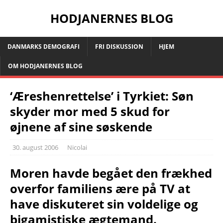
HODJANERNES BLOG
DANMARKS DEMOGRAFI
FRI DISKUSSION
HJEM
OM HODJANERNES BLOG
‘Æreshenrettelse’ i Tyrkiet: Søn
skyder mor med 5 skud for
øjnene af sine søskende
30. august 2006
Nicolai
Moren havde begået den frækhed
overfor familiens ære på TV at
have diskuteret sin voldelige og
bigamistiske ægtemand.