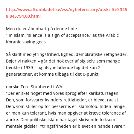
http://www.aftonbladet.se/vss/nyheter/story/utskrift/0,325
8,845794,00.html
Men du er åbenbart på denne linie –
” In Islam, “silence is a sign of acceptance,” as the Arabic
Koranic saying goes.
Så skidt med ytringsfrihed, lighed, demokratiske rettigheder.
Bøjer vi nakken – går det nok over af sig selv, som mange
tænkte i 1939 – og tilsyneladende tog det kun 2
generationer, at komme tilbage til det 0-punkt.
norske Tore Stubberød i WA:
“Der er sket noget med vores sprog efter karikatursagen.
Den, som forsvarer kvinders rettigheder, er blevet racist.
Den, som stiller op for bøsserne, er islamofob. Inden længe
er man kun tolerant, hvis man opgiver at kræve tolerance af
andre. Den politiske islam har taget skrivende folksom
mentale gidsler. Ytringsfriheden er blevet en handelsvare.”