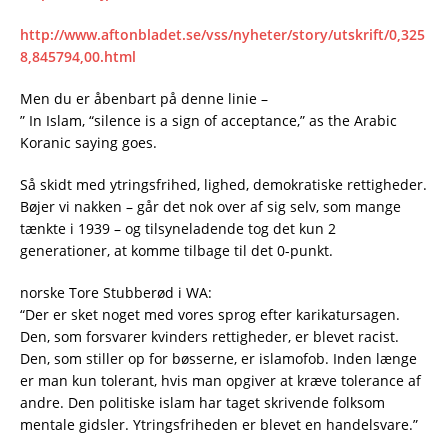
http://www.aftonbladet.se/vss/nyheter/story/utskrift/0,325
8,845794,00.html
Men du er åbenbart på denne linie –
” In Islam, “silence is a sign of acceptance,” as the Arabic
Koranic saying goes.
Så skidt med ytringsfrihed, lighed, demokratiske rettigheder.
Bøjer vi nakken – går det nok over af sig selv, som mange
tænkte i 1939 – og tilsyneladende tog det kun 2
generationer, at komme tilbage til det 0-punkt.
norske Tore Stubberød i WA:
“Der er sket noget med vores sprog efter karikatursagen.
Den, som forsvarer kvinders rettigheder, er blevet racist.
Den, som stiller op for bøsserne, er islamofob. Inden længe
er man kun tolerant, hvis man opgiver at kræve tolerance af
andre. Den politiske islam har taget skrivende folksom
mentale gidsler. Ytringsfriheden er blevet en handelsvare.”