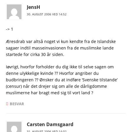
JensH
30. AUGUST 2006 VED 14:52
-> 1
Æresdrab var altså noget vi kun kendte fra de Islandske
sagaer indtil masseinvasionen fra de muslimske lande
startede for cirka 30 år siden.
Iøvrigt, hvorfor forholder du dig ikke til selve sagen om
denne ulykkelige kvinde ?? Hvorfor angriber du
budbringeren ?? Ønsker du at indføre ‘Svenske tilstande’
(censur) når det drejer sig om alle de dårligdomme
muslimerne har bragt med sig til vort land ?
BESVAR
Carsten Damsgaard
31. AUGUST 2006 VED 14:02