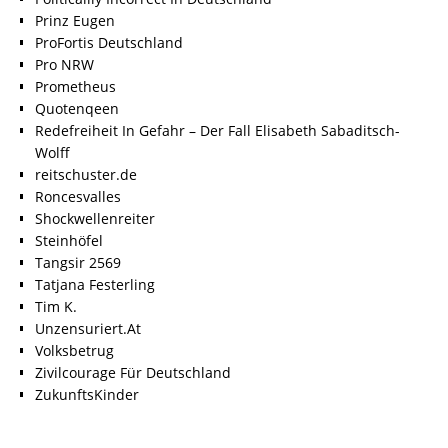
Prinz Eugen
ProFortis Deutschland
Pro NRW
Prometheus
Quotenqeen
Redefreiheit In Gefahr – Der Fall Elisabeth Sabaditsch-
Wolff
reitschuster.de
Roncesvalles
Shockwellenreiter
Steinhöfel
Tangsir 2569
Tatjana Festerling
Tim K.
Unzensuriert.At
Volksbetrug
Zivilcourage Für Deutschland
ZukunftsKinder