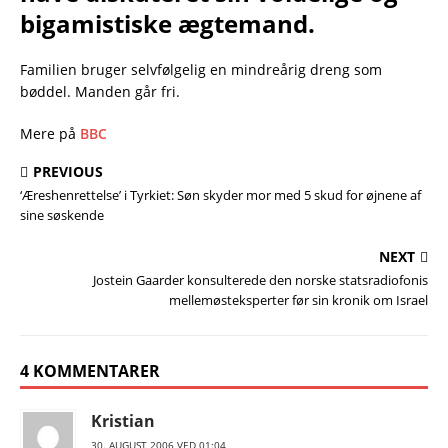
bigamistiske ægtemand.
Familien bruger selvfølgelig en mindreårig dreng som
bøddel. Manden går fri.
Mere på
BBC
PREVIOUS
‘Æreshenrettelse’ i Tyrkiet: Søn skyder mor med 5 skud for øjnene af
sine søskende
NEXT
Jostein Gaarder konsulterede den norske statsradiofonis
mellemøsteksperter før sin kronik om Israel
4 KOMMENTARER
Kristian
30. AUGUST 2006 VED 01:04