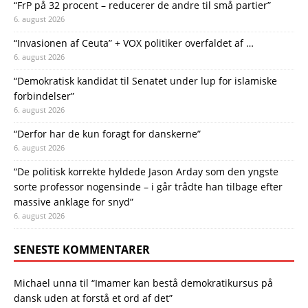
“FrP på 32 procent – reducerer de andre til små partier”
6. august 2026
“Invasionen af Ceuta” + VOX politiker overfaldet af …
6. august 2026
“Demokratisk kandidat til Senatet under lup for islamiske
forbindelser”
6. august 2026
“Derfor har de kun foragt for danskerne”
6. august 2026
“De politisk korrekte hyldede Jason Arday som den yngste
sorte professor nogensinde – i går trådte han tilbage efter
massive anklage for snyd”
6. august 2026
SENESTE KOMMENTARER
Michael unna
til
“Imamer kan bestå demokratikursus på
dansk uden at forstå et ord af det”