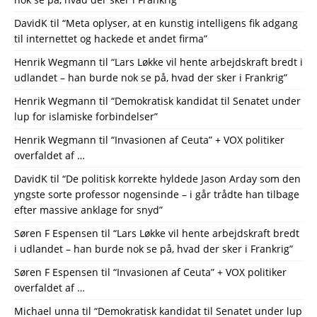
DavidK
til
“Meta oplyser, at en kunstig intelligens fik adgang
til internettet og hackede et andet firma”
Henrik Wegmann
til
“Lars Løkke vil hente arbejdskraft bredt i
udlandet – han burde nok se på, hvad der sker i Frankrig”
Henrik Wegmann
til
“Demokratisk kandidat til Senatet under
lup for islamiske forbindelser”
Henrik Wegmann
til
“Invasionen af Ceuta” + VOX politiker
overfaldet af …
DavidK
til
“De politisk korrekte hyldede Jason Arday som den
yngste sorte professor nogensinde – i går trådte han tilbage
efter massive anklage for snyd”
Søren F Espensen
til
“Lars Løkke vil hente arbejdskraft bredt
i udlandet – han burde nok se på, hvad der sker i Frankrig”
Søren F Espensen
til
“Invasionen af Ceuta” + VOX politiker
overfaldet af …
Michael unna
til
“Demokratisk kandidat til Senatet under lup