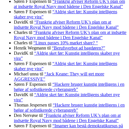
Søren F Espensen
til
“Frankrig afviser Reform UK’s plan om
at indsætte Royal Navy mod bådene i Den Engelske Kanal”
Søren F Espensen
til
“Aldrig sket før: Kunstig intelligens
skaber nye vira”
DavidK
til
“Frankrig afviser Reform UK’s plan om at
indsætte Royal Navy mod bådene i Den Engelske Kanal”
Charles
til
“Frankrig afviser Reform UK’s plan om at indsætte
Royal Navy mod bådene i Den Engelske Kanal”
Charles
til
“Linux passes 10% market share? “
Henrik Wegmann
til
“Berufsverbot ad bagdøren?”
DavidK
til
“Aldrig sket før: Kunstig intelligens skaber nye
vira”
Søren F Espensen
til
“Aldrig sket før: Kunstig intelligens
skaber nye vira”
Michael unna
til
“Jack Keane: They will get more
AGGRESSIVE”
Søren F Espensen
til
“Hackere bruger kunstig intelligens i en
bølge af sofistikerede cyberangreb”
DavidK
til
“Aldrig sket før: Kunstig intelligens skaber nye
vira”
Thomas Jespersen
til
“Hackere bruger kunstig intelligens i en
bølge af sofistikerede cyberangreb”
Den Nervøse
til
“Frankrig afviser Reform UK’s plan om at
indsætte Royal Navy mod bådene i Den Engelske Kanal”
Søren F Espensen
til
“Imamer kan bestå demokratikursus på