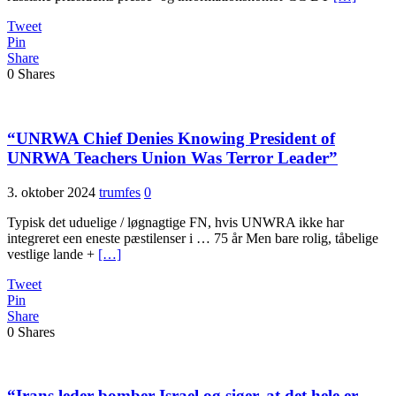
Tweet
Pin
Share
0
Shares
“UNRWA Chief Denies Knowing President of
UNRWA Teachers Union Was Terror Leader”
3. oktober 2024
trumfes
0
Typisk det uduelige / løgnagtige FN, hvis UNWRA ikke har
integreret een eneste pæstilenser i … 75 år Men bare rolig, tåbelige
vestlige lande +
[…]
Tweet
Pin
Share
0
Shares
“Irans leder bomber Israel og siger, at det hele er