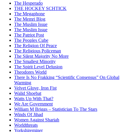
The Hesperado
THE HOCKEY SCHTICK
The Megaphone
The Memri Blog
The Muslim Issue
The Muslim Issue
The Patriot Post
The Peoples Cube
The Religion Of Peace
The Religious Policeman
The Silent Majority No More
The Smallest Minority
The Spirit Level Delusion
Theodores World
There Is No Frakking “Scientific Consensus” On Global
Warming
Velvet Glove, Iron Fist
Walid Shoebat
Watts Up With That?
We Are Government
William M Briggs – Statistician To The Stars
Winds Of Jihad
Women Against Shariah
Worldthreats
Yorkshireminer