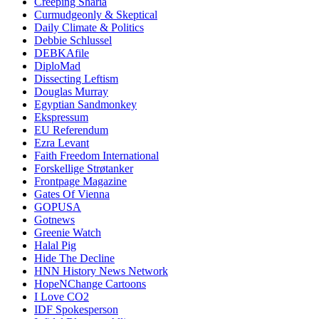
Creeping Sharia
Curmudgeonly & Skeptical
Daily Climate & Politics
Debbie Schlussel
DEBKAfile
DiploMad
Dissecting Leftism
Douglas Murray
Egyptian Sandmonkey
Ekspressum
EU Referendum
Ezra Levant
Faith Freedom International
Forskellige Strøtanker
Frontpage Magazine
Gates Of Vienna
GOPUSA
Gotnews
Greenie Watch
Halal Pig
Hide The Decline
HNN History News Network
HopeNChange Cartoons
I Love CO2
IDF Spokesperson