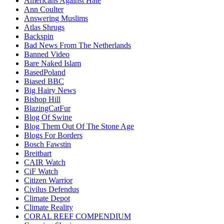
Americans Against Hate
Ann Coulter
Answering Muslims
Atlas Shrugs
Backspin
Bad News From The Netherlands
Banned Video
Bare Naked Islam
BasedPoland
Biased BBC
Big Hairy News
Bishop Hill
BlazingCatFur
Blog Of Swine
Blog Them Out Of The Stone Age
Blogs For Borders
Bosch Fawstin
Breitbart
CAIR Watch
CiF Watch
Citizen Warrior
Civilus Defendus
Climate Depot
Climate Reality
CORAL REEF COMPENDIUM