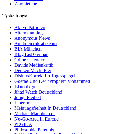
Zombietime
Tyske blogs:
Aktive Patrioten
Altermannblog
Anonymous News
Antibuererokratieteam
BIA München
Blog List German
Crime Calender
Davids Medienkritik
Denken Macht Frei
DiskursKorrekt Im Tagesspiegel
Goethe Und Der “Prophet” Mohammed
Islamnixgut
Jihad Watch Deutschland
Junge Freiheit
Libertaria
Meinungsfreiheit In Deutschland
Michael Mannheimer
No-Go-Area In Europe
PEGIDA
Philosophia Perennis