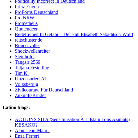
Politicallly Incorrect In Deutschland
Prinz Eugen
ProFortis Deutschland
Pro NRW
Prometheus
Quotenqeen
Redefreiheit In Gefahr – Der Fall Elisabeth Sabaditsch-Wolff
reitschuster.de
Roncesvalles
Shockwellenreiter
Steinhöfel
Tangsir 2569
Tatjana Festerling
Tim K.
Unzensuriert.At
Volksbetrug
Zivilcourage Für Deutschland
ZukunftsKinder
Latino blogs:
ACTIONS SITA (Sensibilisation À L’Islam Tous Azimuts)
KESAKO?
Alain Jean-Mairet
Enza Ferreri