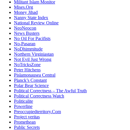
Militant Islam Monitor
Mises.Org
Money Jihad
Nanny State Index
National Review Online
NeoNeocon
News Busters
No Oil For Pacifists
No-Pasaran
NoDhimmitude
Northern Virginiastan
Not Evil Just Wrong
NoTricksZone
Peter Hitchens
Pislamonausea Central
Planck’s Constant
Polar Bear Science
Political Correctness – The Awful Truth
Political Correctness Watch
Politicalite
Powerline
Preoccupiedterritory.Com
Project veritas
Promethean
Public Secrets