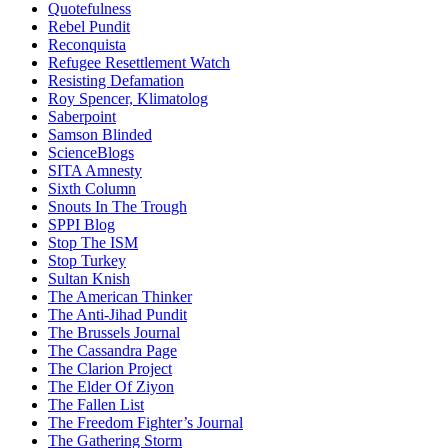
Quotefulness
Rebel Pundit
Reconquista
Refugee Resettlement Watch
Resisting Defamation
Roy Spencer, Klimatolog
Saberpoint
Samson Blinded
ScienceBlogs
SITA Amnesty
Sixth Column
Snouts In The Trough
SPPI Blog
Stop The ISM
Stop Turkey
Sultan Knish
The American Thinker
The Anti-Jihad Pundit
The Brussels Journal
The Cassandra Page
The Clarion Project
The Elder Of Ziyon
The Fallen List
The Freedom Fighter’s Journal
The Gathering Storm