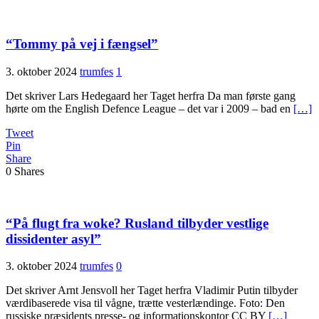
“Tommy på vej i fængsel”
3. oktober 2024
trumfes
1
Det skriver Lars Hedegaard her Taget herfra Da man første gang
hørte om the English Defence League – det var i 2009 – bad en
[…]
Tweet
Pin
Share
0
Shares
“På flugt fra woke? Rusland tilbyder vestlige
dissidenter asyl”
3. oktober 2024
trumfes
0
Det skriver Arnt Jensvoll her Taget herfra Vladimir Putin tilbyder
værdibaserede visa til vågne, trætte vesterlændinge. Foto: Den
russiske præsidents presse- og informationskontor CC BY
[…]