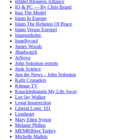
Infidel Bloggers Alliance
IQ & PC — By Chris Brand
Iraq The Model
Islam In Europe
Islam The Religion Of Peace
Islam Versus Europe
l
Islamophobic
Israellycool
James Woods
Jihadwatch
JoNova
John Solomon reports
Junk Science
Just the News – John Solomon
Kafir Crusaders
Kitman TV
Knuckledraggin My Life Away
Lee Jay Walker
Legal Insurrection
Liberal Logic 101
Lionheart
Mary Ellen Synon
Melanie Philips
MEMRIblog Turkey
Michelle Malkin