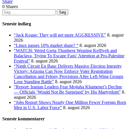
Share
0
Shares
Søg
efter:
Seneste indlæg
“Jack Keane: They will get more AGGRESSIVE”
8. august
2026
“Linux passes 10% market share? “
8. august 2026
“WATCH: Weird Greta Thunberg Wearing Keffiyeh and
Balaclava, Trying To Escape Fans’ Attention at Pro-Palestine
Festival”
8. august 2026
“Ninth Circuit En Banc Delivers Massive Election Integrity
Victory: Arizona Can Now Enforce Voter Registration
Cancellation and Felony Provisions After Left-Wing Groups
Lose Standing Battle”
8. august 2026
“Report: Iranian Leaders Fear Mojtaba Khamenei’s Decline
— Officials ‘Would Not Be Surprised’ by His Martyrdom”
8.
august 2026
“Jobs Report Shows Nearly One Million Fewer Foreign Born
Men in U.S. Labor Force”
8. august 2026
Seneste kommentarer