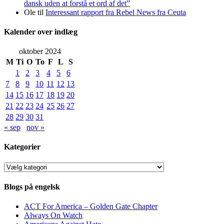
dansk uden at forstå et ord af det”
Ole
til
Interessant rapport fra Rebel News fra Ceuta
Kalender over indlæg
oktober 2024
M
Ti
O
To
F
L
S
1
2
3
4
5
6
7
8
9
10
11
12
13
14
15
16
17
18
19
20
21
22
23
24
25
26
27
28
29
30
31
« sep
nov »
Kategorier
Kategorier
Blogs på engelsk
ACT For America – Golden Gate Chapter
Always On Watch