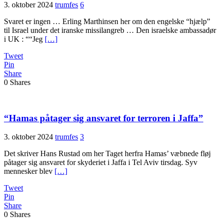
3. oktober 2024
trumfes
6
Svaret er ingen … Erling Marthinsen her om den engelske “hjælp”
til Israel under det iranske missilangreb … Den israelske ambassadør
i UK : ““Jeg
[…]
Tweet
Pin
Share
0
Shares
“Hamas påtager sig ansvaret for terroren i Jaffa”
3. oktober 2024
trumfes
3
Det skriver Hans Rustad om her Taget herfra Hamas’ væbnede fløj
påtager sig ansvaret for skyderiet i Jaffa i Tel Aviv tirsdag. Syv
mennesker blev
[…]
Tweet
Pin
Share
0
Shares