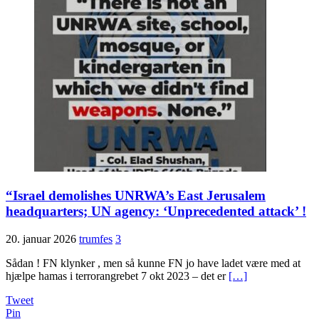
“Israel demolishes UNRWA’s East Jerusalem
headquarters; UN agency: ‘Unprecedented attack’ !
20. januar 2026
trumfes
3
Sådan ! FN klynker , men så kunne FN jo have ladet være med at
hjælpe hamas i terrorangrebet 7 okt 2023 – det er
[…]
Tweet
Pin