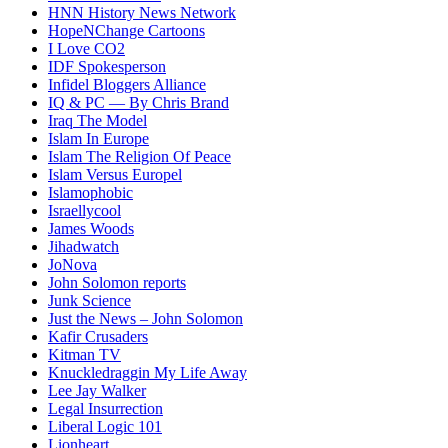
HNN History News Network
HopeNChange Cartoons
I Love CO2
IDF Spokesperson
Infidel Bloggers Alliance
IQ & PC — By Chris Brand
Iraq The Model
Islam In Europe
Islam The Religion Of Peace
Islam Versus Europe
l
Islamophobic
Israellycool
James Woods
Jihadwatch
JoNova
John Solomon reports
Junk Science
Just the News – John Solomon
Kafir Crusaders
Kitman TV
Knuckledraggin My Life Away
Lee Jay Walker
Legal Insurrection
Liberal Logic 101
Lionheart