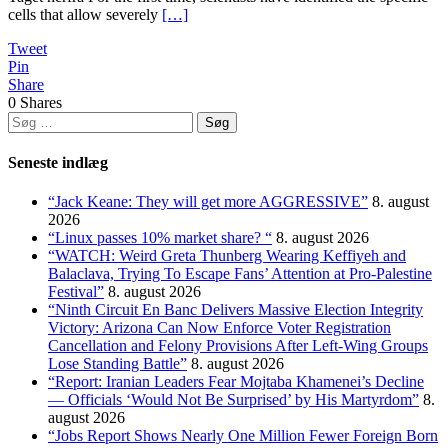
cells that allow severely
[…]
Tweet
Pin
Share
0
Shares
Søg
efter:
Seneste indlæg
“Jack Keane: They will get more AGGRESSIVE”
8. august
2026
“Linux passes 10% market share? “
8. august 2026
“WATCH: Weird Greta Thunberg Wearing Keffiyeh and
Balaclava, Trying To Escape Fans’ Attention at Pro-Palestine
Festival”
8. august 2026
“Ninth Circuit En Banc Delivers Massive Election Integrity
Victory: Arizona Can Now Enforce Voter Registration
Cancellation and Felony Provisions After Left-Wing Groups
Lose Standing Battle”
8. august 2026
“Report: Iranian Leaders Fear Mojtaba Khamenei’s Decline
— Officials ‘Would Not Be Surprised’ by His Martyrdom”
8.
august 2026
“Jobs Report Shows Nearly One Million Fewer Foreign Born