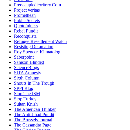
Preoccupiedterritory.Com
Project veritas
Promethean
Public Secrets
Quotefulness
Rebel Pundit
Reconquista
Refugee Resettlement Watch
Resisting Defamation
Roy Spencer, Klimatolog
Saberpoint
Samson Blinded
ScienceBlogs
SITA Amnesty
Sixth Column
Snouts In The Trough
SPPI Blog
Stop The ISM
Stop Turkey
Sultan Knish
The American Thinker
The Anti-Jihad Pundit
The Brussels Journal
The Cassandra Page