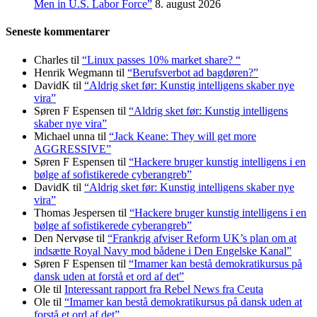
Men in U.S. Labor Force”
8. august 2026
Seneste kommentarer
Charles
til
“Linux passes 10% market share? “
Henrik Wegmann
til
“Berufsverbot ad bagdøren?”
DavidK
til
“Aldrig sket før: Kunstig intelligens skaber nye
vira”
Søren F Espensen
til
“Aldrig sket før: Kunstig intelligens
skaber nye vira”
Michael unna
til
“Jack Keane: They will get more
AGGRESSIVE”
Søren F Espensen
til
“Hackere bruger kunstig intelligens i en
bølge af sofistikerede cyberangreb”
DavidK
til
“Aldrig sket før: Kunstig intelligens skaber nye
vira”
Thomas Jespersen
til
“Hackere bruger kunstig intelligens i en
bølge af sofistikerede cyberangreb”
Den Nervøse
til
“Frankrig afviser Reform UK’s plan om at
indsætte Royal Navy mod bådene i Den Engelske Kanal”
Søren F Espensen
til
“Imamer kan bestå demokratikursus på
dansk uden at forstå et ord af det”
Ole
til
Interessant rapport fra Rebel News fra Ceuta
Ole
til
“Imamer kan bestå demokratikursus på dansk uden at
forstå et ord af det”