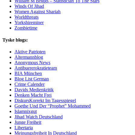
William M Briggs – Statistician To The Stars
Winds Of Jihad
Women Against Shariah
Worldthreats
Yorkshireminer
Zombietime
Tyske blogs:
Aktive Patrioten
Altermannblog
Anonymous News
Antibuererokratieteam
BIA München
Blog List German
Crime Calender
Davids Medienkritik
Denken Macht Frei
DiskursKorrekt Im Tagesspiegel
Goethe Und Der “Prophet” Mohammed
Islamnixgut
Jihad Watch Deutschland
Junge Freiheit
Libertaria
Meinungsfreiheit In Deutschland