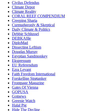
Civilus Defendus
Climate Depot
Climate Reality
CORAL REEF COMPENDIUM
Creeping Sharia
Curmudgeonly & Skeptical
Daily Climate & Politics
Debbie Schlussel
DEBKAfile
DiploMad
Dissecting Leftism
Douglas Murray
Egyptian Sandmonkey
Ekspressum
EU Referendum
Ezra Levant
Faith Freedom International
Forskellige Strøtanker
Frontpage Magazine
Gates Of Vienna
GOPUSA
Gotnews
Greenie Watch
Halal Pig
Hide The Decline