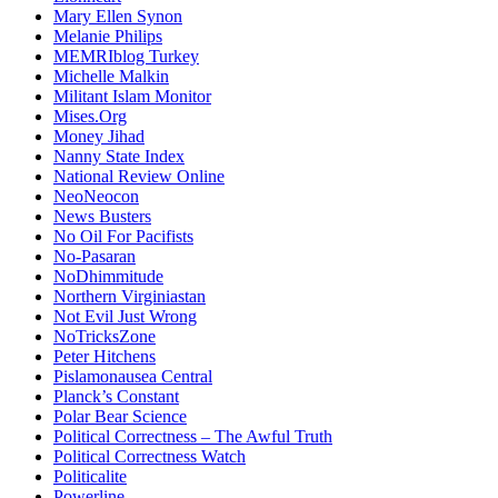
Mary Ellen Synon
Melanie Philips
MEMRIblog Turkey
Michelle Malkin
Militant Islam Monitor
Mises.Org
Money Jihad
Nanny State Index
National Review Online
NeoNeocon
News Busters
No Oil For Pacifists
No-Pasaran
NoDhimmitude
Northern Virginiastan
Not Evil Just Wrong
NoTricksZone
Peter Hitchens
Pislamonausea Central
Planck’s Constant
Polar Bear Science
Political Correctness – The Awful Truth
Political Correctness Watch
Politicalite
Powerline