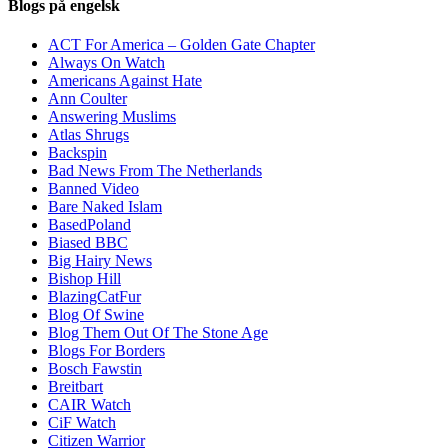
Blogs på engelsk
ACT For America – Golden Gate Chapter
Always On Watch
Americans Against Hate
Ann Coulter
Answering Muslims
Atlas Shrugs
Backspin
Bad News From The Netherlands
Banned Video
Bare Naked Islam
BasedPoland
Biased BBC
Big Hairy News
Bishop Hill
BlazingCatFur
Blog Of Swine
Blog Them Out Of The Stone Age
Blogs For Borders
Bosch Fawstin
Breitbart
CAIR Watch
CiF Watch
Citizen Warrior