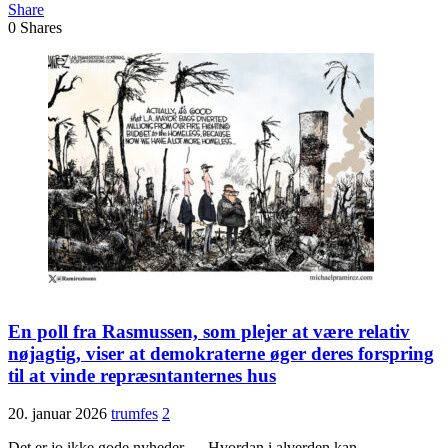
Share
0
Shares
En poll fra Rasmussen, som plejer at være relativ
nøjagtig, viser at demokraterne øger deres forspring
til at vinde repræsntanternes hus
20. januar 2026
trumfes
2
Det er jo ikke gode nyheder … Hvordan i alverden kan