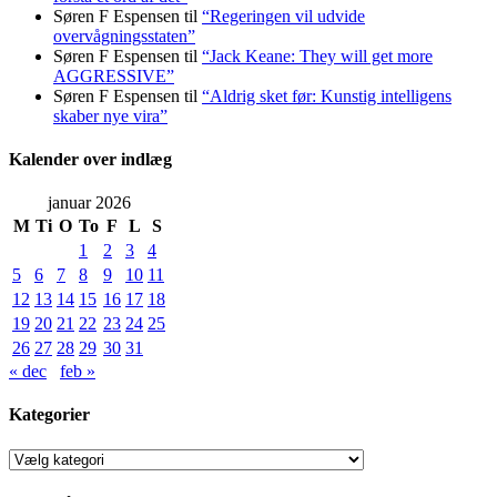
Søren F Espensen
til
“Regeringen vil udvide
overvågningsstaten”
Søren F Espensen
til
“Jack Keane: They will get more
AGGRESSIVE”
Søren F Espensen
til
“Aldrig sket før: Kunstig intelligens
skaber nye vira”
Kalender over indlæg
januar 2026
M
Ti
O
To
F
L
S
1
2
3
4
5
6
7
8
9
10
11
12
13
14
15
16
17
18
19
20
21
22
23
24
25
26
27
28
29
30
31
« dec
feb »
Kategorier
Kategorier