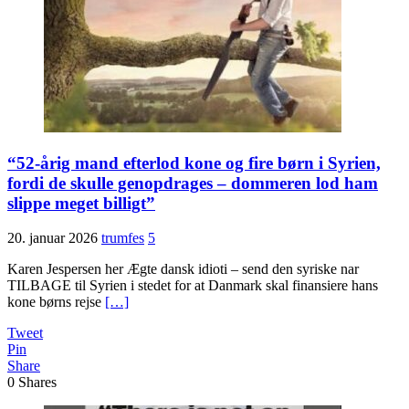
“52-årig mand efterlod kone og fire børn i Syrien,
fordi de skulle genopdrages – dommeren lod ham
slippe meget billigt”
20. januar 2026
trumfes
5
Karen Jespersen her Ægte dansk idioti – send den syriske nar
TILBAGE til Syrien i stedet for at Danmark skal finansiere hans
kone børns rejse
[…]
Tweet
Pin
Share
0
Shares