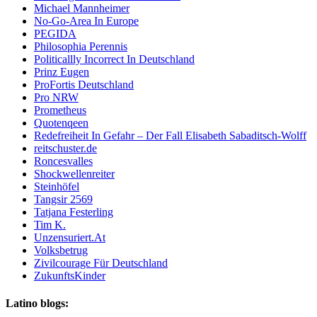
Michael Mannheimer
No-Go-Area In Europe
PEGIDA
Philosophia Perennis
Politicallly Incorrect In Deutschland
Prinz Eugen
ProFortis Deutschland
Pro NRW
Prometheus
Quotenqeen
Redefreiheit In Gefahr – Der Fall Elisabeth Sabaditsch-Wolff
reitschuster.de
Roncesvalles
Shockwellenreiter
Steinhöfel
Tangsir 2569
Tatjana Festerling
Tim K.
Unzensuriert.At
Volksbetrug
Zivilcourage Für Deutschland
ZukunftsKinder
Latino blogs: