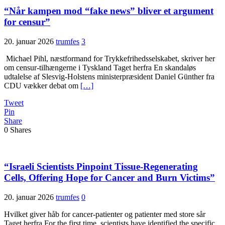
“Når kampen mod “fake news” bliver et argument
for censur”
20. januar 2026
trumfes
3
Michael Pihl, næstformand for Trykkefrihedsselskabet, skriver her
om censur-tilhængerne i Tyskland Taget herfra En skandaløs
udtalelse af Slesvig-Holstens ministerpræsident Daniel Günther fra
CDU vækker debat om
[…]
Tweet
Pin
Share
0
Shares
“Israeli Scientists Pinpoint Tissue-Regenerating
Cells, Offering Hope for Cancer and Burn Victims”
20. januar 2026
trumfes
0
Hvilket giver håb for cancer-patienter og patienter med store sår
Taget herfra For the first time, scientists have identified the specific