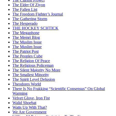
The Clarion Project
The Elder Of Ziyon
The Fallen List
The Freedom Fighter’s Journal
The Gathering Storm
The Hesperado
THE HOCKEY SCHTICK
The Megaphone
The Memri Blog
The Muslim Issue
The Muslim Issue
The Patriot Post
The Peoples Cube
The Religion Of Peace
The Religious Policeman
The Silent Majority No More
The Smallest Minority
The Spirit Level Delusion
Theodores World
There Is No Frakking “Scientific Consensus” On Global
Warming
Velvet Glove, Iron Fist
Walid Shoebat
Watts Up With That?
We Are Government