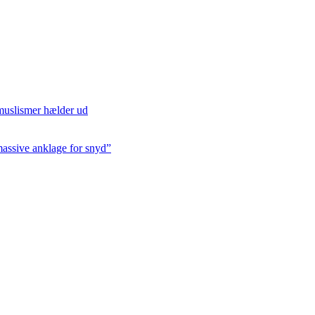
/muslismer hælder ud
massive anklage for snyd”