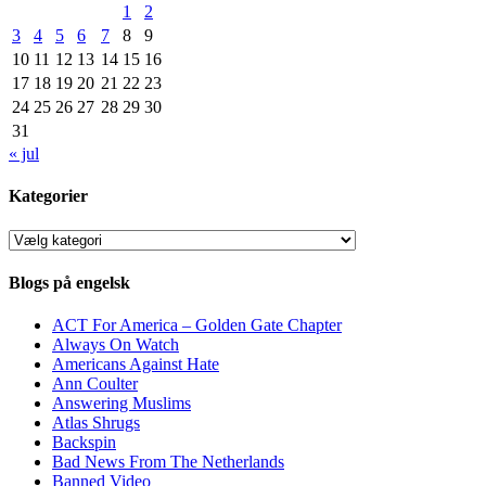
1
2
3
4
5
6
7
8
9
10
11
12
13
14
15
16
17
18
19
20
21
22
23
24
25
26
27
28
29
30
31
« jul
Kategorier
Kategorier
Blogs på engelsk
ACT For America – Golden Gate Chapter
Always On Watch
Americans Against Hate
Ann Coulter
Answering Muslims
Atlas Shrugs
Backspin
Bad News From The Netherlands
Banned Video