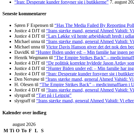
“Iran: Desperate kunder forsyner sig i butikkerne”
7. august 20
Seneste kommentarer
Søren F Espensen
til
“Has The Media Failed By Reporting Pol
Justice 4 DJT
til
“Irans stærke mand, general Ahmed Vahidi: Vi
Justice 4 DJT
til
“Lars Løkke vil hente arbejdskraft bredt i udl
Michael unna
til
“Irans stærke mand, general Ahmed Vahidi: Vi
Michael unna
til
Victor Davis Hanson giver det det nok den bed
DavidK
til
“Hunter Biden under ed: – Min familie har ingen pen
Henrik Wegmann
til
“The Empire Strikes Back” – medicinmaf
Justice 4 DJT
til
“De politisk korrekte hyldede Jason Arday som 
Justice 4 DJT
til
“Hunter Biden under ed: – Min familie har inge
Justice 4 DJT
til
“Iran: Desperate kunder forsyner sig i butikke
Den Nervøse
til
“Irans stærke mand, general Ahmed Vahidi: Vi
H. Olesen
til
“The Empire Strikes Back” – medicinmaffiaen i
Justice 4 DJT
til
“Irans stærke mand, general Ahmed Vahidi: Vi
slyrgraff
til
“Tæt på i Leipzig”
slyrgraff
til
“Irans stærke mand, general Ahmed Vahidi: Vi efte
Kalender over indlæg
august 2026
M
Ti
O
To
F
L
S