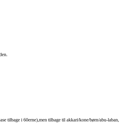
iden.
ase tilbage i 60erne),men tilbage til akkari/kone/børn/abu-laban,