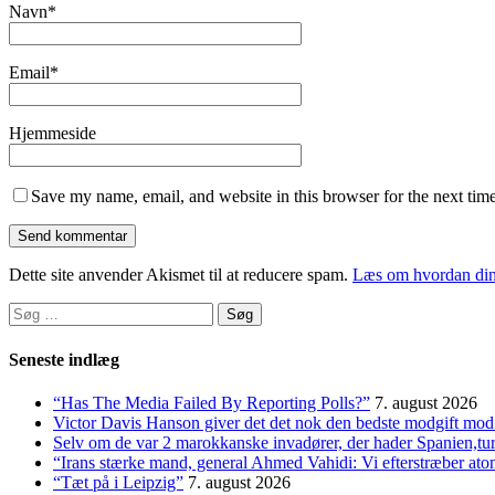
Navn
*
Email
*
Hjemmeside
Save my name, email, and website in this browser for the next tim
Dette site anvender Akismet til at reducere spam.
Læs om hvordan din
Søg
efter:
Seneste indlæg
“Has The Media Failed By Reporting Polls?”
7. august 2026
Victor Davis Hanson giver det det nok den bedste modgift mod 
Selv om de var 2 marokkanske invadører, der hader Spanien,t
“Irans stærke mand, general Ahmed Vahidi: Vi efterstræber at
“Tæt på i Leipzig”
7. august 2026