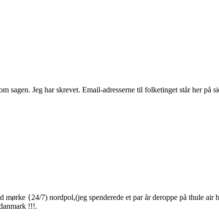
 om sagen. Jeg har skrevet. Email-adresserne til folketinget står her på s
d mørke {24/7) nordpol,(jeg spenderede et par år deroppe på thule air b
 danmark !!!.