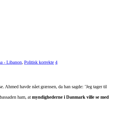
na - Libanon
,
Politisk korrekte
4
se. Ahmed havde nået grænsen, da han sagde: ’Jeg tager til
mbassaden ham, at
myndighederne i Danmark ville se med