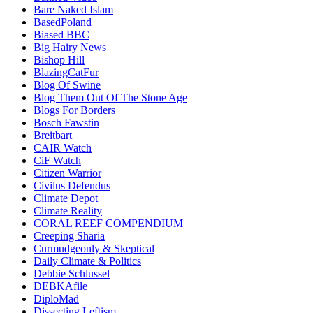
Bare Naked Islam
BasedPoland
Biased BBC
Big Hairy News
Bishop Hill
BlazingCatFur
Blog Of Swine
Blog Them Out Of The Stone Age
Blogs For Borders
Bosch Fawstin
Breitbart
CAIR Watch
CiF Watch
Citizen Warrior
Civilus Defendus
Climate Depot
Climate Reality
CORAL REEF COMPENDIUM
Creeping Sharia
Curmudgeonly & Skeptical
Daily Climate & Politics
Debbie Schlussel
DEBKAfile
DiploMad
Dissecting Leftism