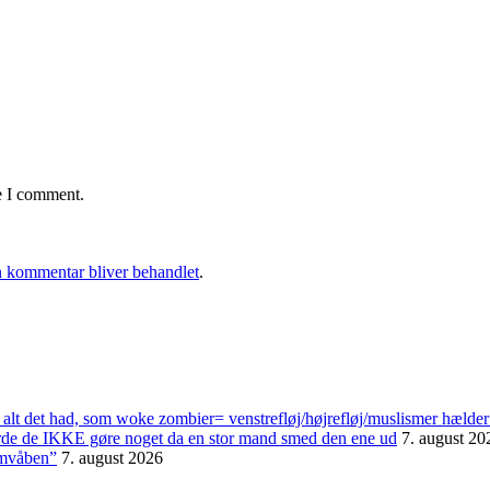
e I comment.
 kommentar bliver behandlet
.
alt det had, som woke zombier= venstrefløj/højrefløj/muslismer hælder
urde de IKKE gøre noget da en stor mand smed den ene ud
7. august 20
omvåben”
7. august 2026