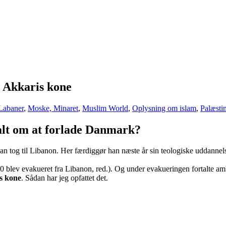
 Akkaris kone
Labaner
,
Moske, Minaret
,
Muslim World
,
Oplysning om islam
,
Palæsti
lt om at forlade Danmark?
n tog til Libanon. Her færdiggør han næste år sin teologiske uddannel
0 blev evakueret fra Libanon, red.). Og under evakueringen fortalte a
ns kone
. Sådan har jeg opfattet det.