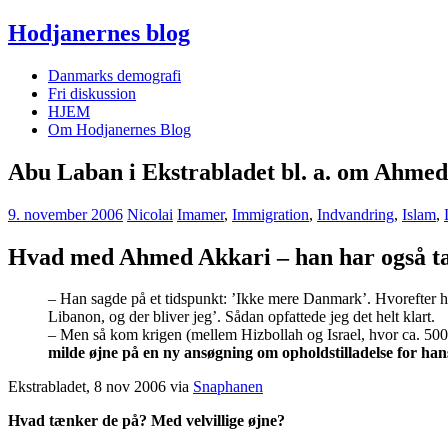
Hodjanernes blog
Danmarks demografi
Fri diskussion
HJEM
Om Hodjanernes Blog
Abu Laban i Ekstrabladet bl. a. om Ahmed
9. november 2006
Nicolai
Imamer
,
Immigration
,
Indvandring
,
Islam
,
Hvad med Ahmed Akkari – han har også ta
– Han sagde på et tidspunkt: ’Ikke mere Danmark’. Hvorefter ha
Libanon, og der bliver jeg’. Sådan opfattede jeg det helt klart.
– Men så kom krigen (mellem Hizbollah og Israel, hvor ca. 500
milde øjne på en ny ansøgning om opholdstilladelse for ha
Ekstrabladet, 8 nov 2006 via
Snaphanen
Hvad tænker de på? Med velvillige øjne?