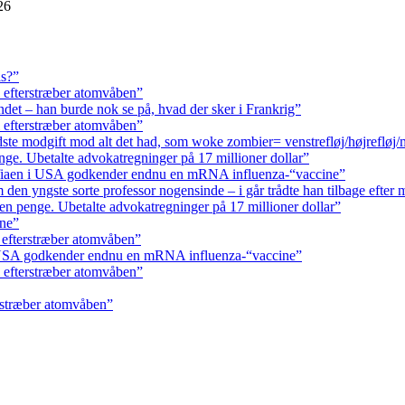
26
ls?”
 efterstræber atomvåben”
andet – han burde nok se på, hvad der sker i Frankrig”
 efterstræber atomvåben”
ste modgift mod alt det had, som woke zombier= venstrefløj/højrefløj
ge. Ubetalte advokat­regninger på 17 millioner dollar”
fiaen i USA godkender endnu en mRNA influenza-“vaccine”
den yngste sorte professor nogensinde – i går trådte han tilbage efter 
n penge. Ubetalte advokat­regninger på 17 millioner dollar”
rne”
 efterstræber atomvåben”
 USA godkender endnu en mRNA influenza-“vaccine”
 efterstræber atomvåben”
rstræber atomvåben”