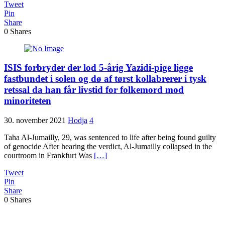
Tweet
Pin
Share
0
Shares
ISIS forbryder der lod 5-årig Yazidi-pige ligge
fastbundet i solen og dø af tørst kollabrerer i tysk
retssal da han får livstid for folkemord mod
minoriteten
30. november 2021
Hodja
4
Taha Al-Jumailly, 29, was sentenced to life after being found guilty
of genocide After hearing the verdict, Al-Jumailly collapsed in the
courtroom in Frankfurt Was
[…]
Tweet
Pin
Share
0
Shares