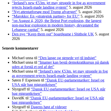
“Ireland’s new €53m. jet may struggle in fog as government
rejects Israeli-made landing system”
5. august 2026
“Nyt attentatforsøg mod Trump afværget”
5. august 2026
“Marokko: En »strategisk partner« for EU”
5. august 2026
“on August 4, 2020, the Beirut Port explosion, the largest
non-nuclear explosion in modern history, devastated the
Lebanese capital”
5. august 2026
Den nye “Keep them out” boardgame i Shithole UK
5. august
2026
Seneste kommentarer
Michael unna
til
“Den lange og stenede vej til indsigt”
Michael unna
til
“Imamer kan bestå demokratikursus på dansk
uden at forstå et ord af det”
Michael unna
til
“Ireland’s new €53m. jet may struggle in fog
as government rejects Israeli-made landing system”
Søren F Espensen
til
“Dansk EU-parlamentariker: Israel og
USA står bag migrantkrisen”
Slyrgraff
til
“Dansk EU-parlamentariker: Israel og USA står
bag migrantkrisen”
DavidK
til
“Dansk EU-parlamentariker: Israel og USA står
bag migrantkrisen”
Slyrgraff
til
Dagens høst af videoer