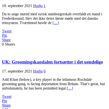
19. september 2021
Hodja
1
Da to unge mænd med syrisk statsborgerskab overfaldt en mand i
Frederikssund, blev det ikke deres første møde med det danske
retssystem. Tværtimod havde de
[…]
Tweet
Pin
Share
0
Shares
UK: Groomingskandalen fortsætter i det uendelige
17. september 2021
Hodja
0
Adil Khan (below), a key player in the infamous Rochdale
grooming gang, is facing deportation from Britain. That’s great, but
unfortunately, he has been permitted legal
[…]
Tweet
Pin
Share