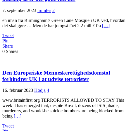
7. september 2023
trumfes
2
en iman fra Birmingham’s Green Lane Mosque i UK ved, hvordan
det skal gøre … Men de har jo også fået 2.2 mill £ fra
[…]
Tweet
Pin
Share
0
Shares
Den Europæiske Menneskerettighedsdomstol
forhindrer UK i at udvise terrorister
16. februar 2023
Hodja
4
www.britainfirst.org TERRORISTS ALLOWED TO STAY This
week it has emerged that, despite Brexit, dozens of ISIS jihadis,
murderers, and would-be suicide bombers are being blocked from
being
[…]
Tweet