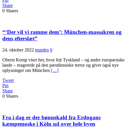
Pin
Share
0
Shares
“‘Der vil vi ramme dem’: München-massakren og
dens efterslæt”
24. oktober 2022
trumfes
0
Oberst Kemp viser her, hvor fejt Tyskland – og andre europæsiske
lande – reagerede på den pæstilensiske terror og giver også nye
oplysninger om München
[…]
Tweet
Pin
Share
0
Shares
Fra i dag er der bønnekald fra Erdogans
kæmpemoske i Köln ud over hele byen