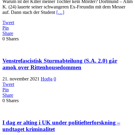
Warum ist der Killer meiner Tochter kein Mörder? Dortmund – Alim
K. (24) lauerte seiner schwangeren Ex-Freundin mit dem Messer
auf. Dann stach der Student
[…]
Tweet
Pin
Share
0
Shares
Venstrefascistisk Sturmabteilung (S.A. 2.0) går
amok over Rittenhousedommen
21. november 2021
Hodja
0
Tweet
Pin
Share
0
Shares
I dag er alting i UK under politiefterforskning –
undtaget kriminalitet