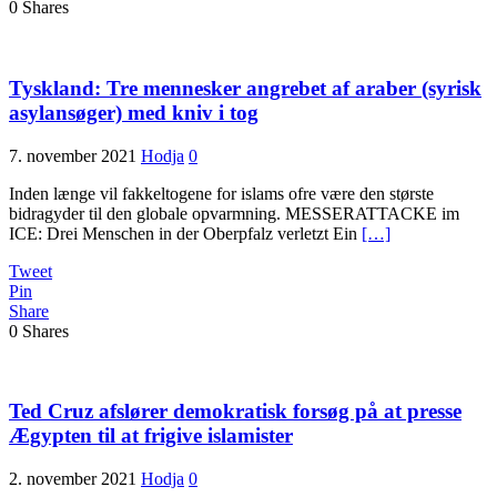
0
Shares
Tyskland: Tre mennesker angrebet af araber (syrisk
asylansøger) med kniv i tog
7. november 2021
Hodja
0
Inden længe vil fakkeltogene for islams ofre være den største
bidragyder til den globale opvarmning. MESSERATTACKE im
ICE: Drei Menschen in der Oberpfalz verletzt Ein
[…]
Tweet
Pin
Share
0
Shares
Ted Cruz afslører demokratisk forsøg på at presse
Ægypten til at frigive islamister
2. november 2021
Hodja
0