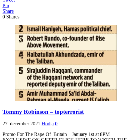
Pin
Share
0
Shares
Tommy Robinson – topterrorist
27. december 2021
Hodja
0
Promo For The Rape Of Britain – January 1st at 8PM –
EXCLUSIVE ON GETTR CLICK HERE TO WATCH THE