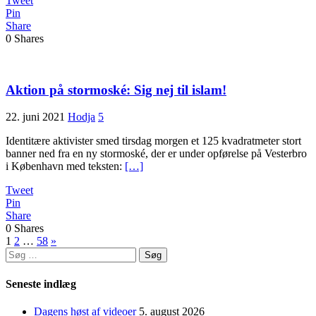
Tweet
Pin
Share
0
Shares
Aktion på stormoské: Sig nej til islam!
22. juni 2021
Hodja
5
Identitære aktivister smed tirsdag morgen et 125 kvadratmeter stort
banner ned fra en ny stormoské, der er under opførelse på Vesterbro
i København med teksten:
[…]
Tweet
Pin
Share
0
Shares
Indlægsinddeling
1
2
…
58
»
Søg
efter:
Seneste indlæg
Dagens høst af videoer
5. august 2026