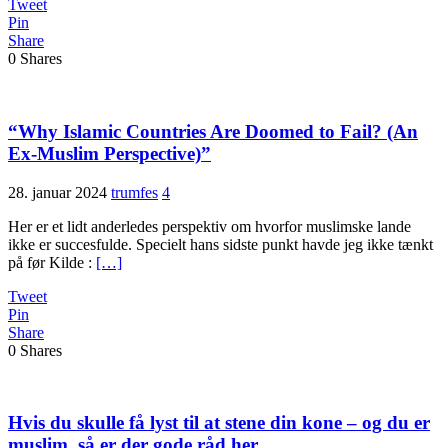
Tweet
Pin
Share
0
Shares
“Why Islamic Countries Are Doomed to Fail? (An
Ex-Muslim Perspective)”
28. januar 2024
trumfes
4
Her er et lidt anderledes perspektiv om hvorfor muslimske lande
ikke er succesfulde. Specielt hans sidste punkt havde jeg ikke tænkt
på før Kilde :
[…]
Tweet
Pin
Share
0
Shares
Hvis du skulle få lyst til at stene din kone – og du er
muslim, så er der gode råd her