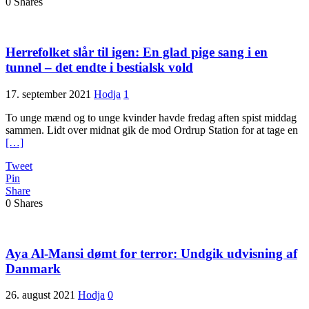
0
Shares
Herrefolket slår til igen: En glad pige sang i en
tunnel – det endte i bestialsk vold
17. september 2021
Hodja
1
To unge mænd og to unge kvinder havde fredag aften spist middag
sammen. Lidt over midnat gik de mod Ordrup Station for at tage en
[…]
Tweet
Pin
Share
0
Shares
Aya Al-Mansi dømt for terror: Undgik udvisning af
Danmark
26. august 2021
Hodja
0