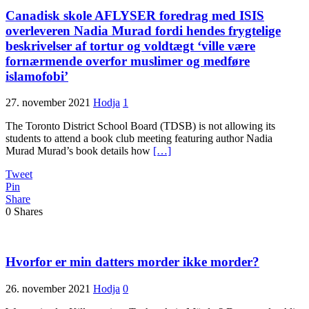
Canadisk skole AFLYSER foredrag med ISIS
overleveren Nadia Murad fordi hendes frygtelige
beskrivelser af tortur og voldtægt ‘ville være
fornærmende overfor muslimer og medføre
islamofobi’
27. november 2021
Hodja
1
The Toronto District School Board (TDSB) is not allowing its
students to attend a book club meeting featuring author Nadia
Murad Murad’s book details how
[…]
Tweet
Pin
Share
0
Shares
Hvorfor er min datters morder ikke morder?
26. november 2021
Hodja
0