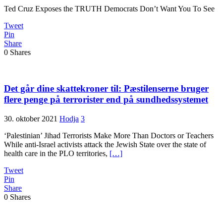
Ted Cruz Exposes the TRUTH Democrats Don’t Want You To See
Tweet
Pin
Share
0
Shares
Det går dine skattekroner til: Pæstilenserne bruger
flere penge på terrorister end på sundhedssystemet
30. oktober 2021
Hodja
3
‘Palestinian’ Jihad Terrorists Make More Than Doctors or Teachers
While anti-Israel activists attack the Jewish State over the state of
health care in the PLO territories,
[…]
Tweet
Pin
Share
0
Shares