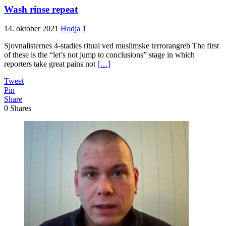
Wash rinse repeat
14. oktober 2021
Hodja
1
Sjovnalisternes 4-stadies ritual ved muslimske terrorangreb The first
of these is the “let’s not jump to conclusions” stage in which
reporters take great pains not
[…]
Tweet
Pin
Share
0
Shares