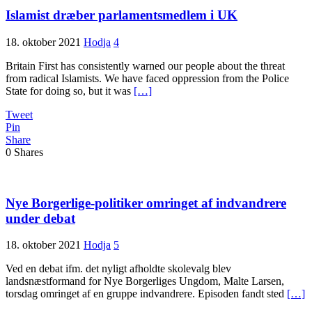
Islamist dræber parlamentsmedlem i UK
18. oktober 2021
Hodja
4
Britain First has consistently warned our people about the threat
from radical Islamists. We have faced oppression from the Police
State for doing so, but it was
[…]
Tweet
Pin
Share
0
Shares
Nye Borgerlige-politiker omringet af indvandrere
under debat
18. oktober 2021
Hodja
5
Ved en debat ifm. det nyligt afholdte skolevalg blev
landsnæstformand for Nye Borgerliges Ungdom, Malte Larsen,
torsdag omringet af en gruppe indvandrere. Episoden fandt sted
[…]