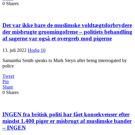
0
Shares
Det var ikke bare de muslimske voldtægtsforbrydere
der misbrugte groomingofrene – politiets behandling
af sagerne var også et overgreb mod pigerne
13. juli 2022
Hodja
10
Samantha Smith speaks to Mark Steyn after being interrogated by
police
Tweet
Pin
Share
0
Shares
INGEN fra britisk politi har fået konsekvenser efter
mindst 1.400 piger er misbrugt af muslimske bander
– INGEN