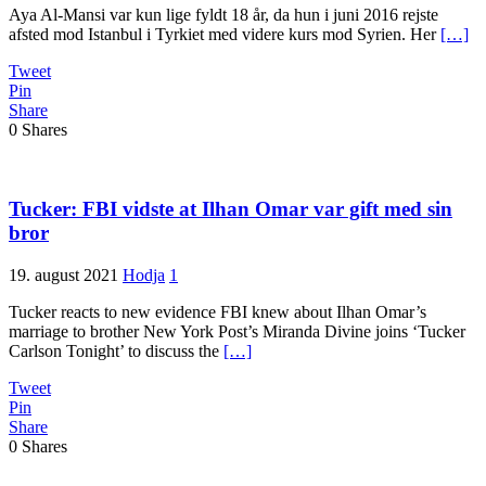
Aya Al-Mansi var kun lige fyldt 18 år, da hun i juni 2016 rejste
afsted mod Istanbul i Tyrkiet med videre kurs mod Syrien. Her
[…]
Tweet
Pin
Share
0
Shares
Tucker: FBI vidste at Ilhan Omar var gift med sin
bror
19. august 2021
Hodja
1
Tucker reacts to new evidence FBI knew about Ilhan Omar’s
marriage to brother New York Post’s Miranda Divine joins ‘Tucker
Carlson Tonight’ to discuss the
[…]
Tweet
Pin
Share
0
Shares