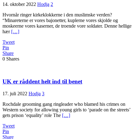
14. oktober 2022
Hodja
2
Hvornår ringer kirkeklokkerne i den muslimske verden?
“Minareterne er vores bajonetter, kuplerne vores skjolde og
moskeerne vores kaserner, de troende vore soldater. Denne hellige
hær
[…]
Tweet
Pin
Share
0
Shares
UK er råddent helt ind til benet
17. juli 2022
Hodja
3
Rochdale grooming gang ringleader who blamed his crimes on
Western society for allowing young girls to ‘parade on the streets’
gets prison ‘equality’ role The
[…]
Tweet
Pin
Share