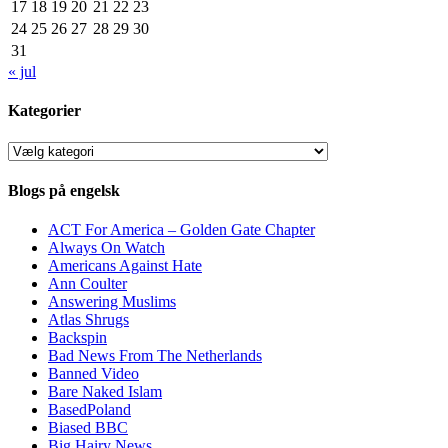
17
18
19
20
21
22
23
24
25
26
27
28
29
30
31
« jul
Kategorier
Kategorier
Blogs på engelsk
ACT For America – Golden Gate Chapter
Always On Watch
Americans Against Hate
Ann Coulter
Answering Muslims
Atlas Shrugs
Backspin
Bad News From The Netherlands
Banned Video
Bare Naked Islam
BasedPoland
Biased BBC
Big Hairy News