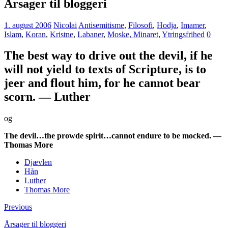
Årsager til bloggeri
1. august 2006
Nicolai
Antisemitisme
,
Filosofi
,
Hodja
,
Imamer
,
Islam
,
Koran
,
Kristne
,
Labaner
,
Moske, Minaret
,
Ytringsfrihed
0
The best way to drive out the devil, if he
will not yield to texts of Scripture, is to
jeer and flout him, for he cannot bear
scorn. — Luther
og
The devil…the prowde spirit…cannot endure to be mocked. —
Thomas More
Djævlen
Hån
Luther
Thomas More
Previous
Årsager til bloggeri