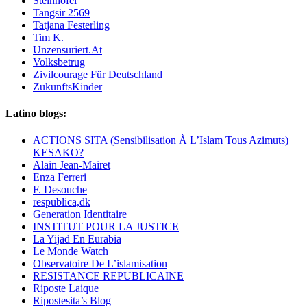
Steinhöfel
Tangsir 2569
Tatjana Festerling
Tim K.
Unzensuriert.At
Volksbetrug
Zivilcourage Für Deutschland
ZukunftsKinder
Latino blogs:
ACTIONS SITA (Sensibilisation À L’Islam Tous Azimuts)
KESAKO?
Alain Jean-Mairet
Enza Ferreri
F. Desouche
respublica,dk
Generation Identitaire
INSTITUT POUR LA JUSTICE
La Yijad En Eurabia
Le Monde Watch
Observatoire De L’islamisation
RESISTANCE REPUBLICAINE
Riposte Laique
Ripostesita’s Blog