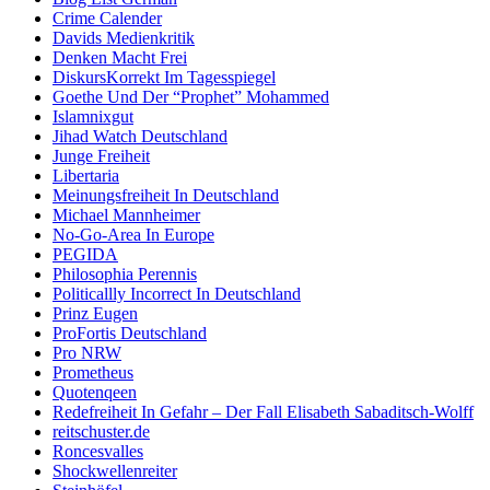
Crime Calender
Davids Medienkritik
Denken Macht Frei
DiskursKorrekt Im Tagesspiegel
Goethe Und Der “Prophet” Mohammed
Islamnixgut
Jihad Watch Deutschland
Junge Freiheit
Libertaria
Meinungsfreiheit In Deutschland
Michael Mannheimer
No-Go-Area In Europe
PEGIDA
Philosophia Perennis
Politicallly Incorrect In Deutschland
Prinz Eugen
ProFortis Deutschland
Pro NRW
Prometheus
Quotenqeen
Redefreiheit In Gefahr – Der Fall Elisabeth Sabaditsch-Wolff
reitschuster.de
Roncesvalles
Shockwellenreiter