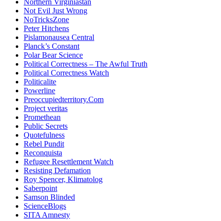
Northern Virginiastan
Not Evil Just Wrong
NoTricksZone
Peter Hitchens
Pislamonausea Central
Planck’s Constant
Polar Bear Science
Political Correctness – The Awful Truth
Political Correctness Watch
Politicalite
Powerline
Preoccupiedterritory.Com
Project veritas
Promethean
Public Secrets
Quotefulness
Rebel Pundit
Reconquista
Refugee Resettlement Watch
Resisting Defamation
Roy Spencer, Klimatolog
Saberpoint
Samson Blinded
ScienceBlogs
SITA Amnesty