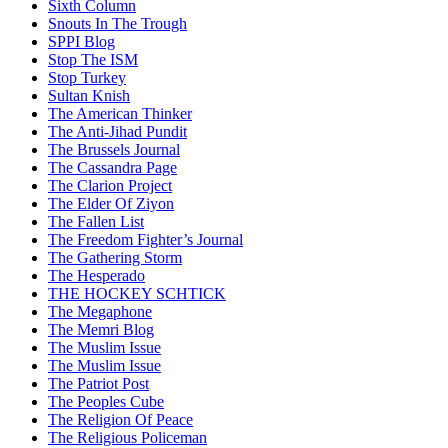
Sixth Column
Snouts In The Trough
SPPI Blog
Stop The ISM
Stop Turkey
Sultan Knish
The American Thinker
The Anti-Jihad Pundit
The Brussels Journal
The Cassandra Page
The Clarion Project
The Elder Of Ziyon
The Fallen List
The Freedom Fighter’s Journal
The Gathering Storm
The Hesperado
THE HOCKEY SCHTICK
The Megaphone
The Memri Blog
The Muslim Issue
The Muslim Issue
The Patriot Post
The Peoples Cube
The Religion Of Peace
The Religious Policeman