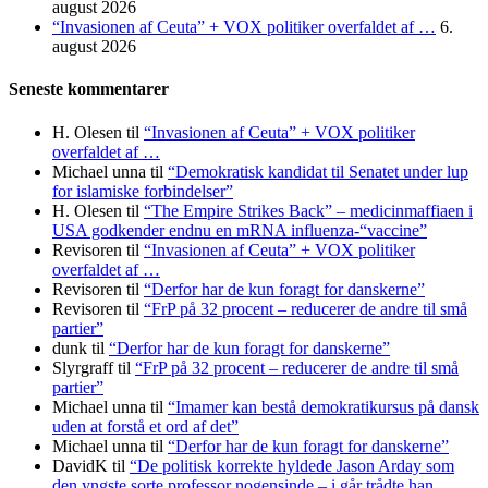
august 2026
“Invasionen af Ceuta” + VOX politiker overfaldet af …
6.
august 2026
Seneste kommentarer
H. Olesen
til
“Invasionen af Ceuta” + VOX politiker
overfaldet af …
Michael unna
til
“Demokratisk kandidat til Senatet under lup
for islamiske forbindelser”
H. Olesen
til
“The Empire Strikes Back” – medicinmaffiaen i
USA godkender endnu en mRNA influenza-“vaccine”
Revisoren
til
“Invasionen af Ceuta” + VOX politiker
overfaldet af …
Revisoren
til
“Derfor har de kun foragt for danskerne”
Revisoren
til
“FrP på 32 procent – reducerer de andre til små
partier”
dunk
til
“Derfor har de kun foragt for danskerne”
Slyrgraff
til
“FrP på 32 procent – reducerer de andre til små
partier”
Michael unna
til
“Imamer kan bestå demokratikursus på dansk
uden at forstå et ord af det”
Michael unna
til
“Derfor har de kun foragt for danskerne”
DavidK
til
“De politisk korrekte hyldede Jason Arday som
den yngste sorte professor nogensinde – i går trådte han