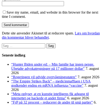
Save my name, email, and website in this browser for the next
time I comment.
Dette site anvender Akismet til at reducere spam.
Læs om hvordan
din kommentar bliver behandlet
.
Søg
efter:
Seneste indlæg
“Hunter Biden under ed: – Min familie har ingen penge.
Ubetalte advokat­regninger på 17 millioner dollar”
7. august
2026
“Regeringen vil udvide overvågningsstaten”
7. august 2026
“The Empire Strikes Back” – medicinmaffiaen i USA
godkender endnu en mRNA influenza-“vaccine”
7. august
2026
“Meta oplyser, at en kunstig intelligens fik adgang til
internettet og hackede et andet firma”
6. august 2026
“FrP på 32 procent – reducerer de andre til små partier”
6.