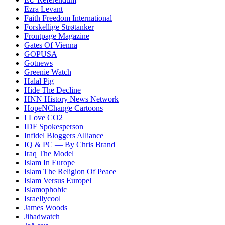
Ezra Levant
Faith Freedom International
Forskellige Strøtanker
Frontpage Magazine
Gates Of Vienna
GOPUSA
Gotnews
Greenie Watch
Halal Pig
Hide The Decline
HNN History News Network
HopeNChange Cartoons
I Love CO2
IDF Spokesperson
Infidel Bloggers Alliance
IQ & PC — By Chris Brand
Iraq The Model
Islam In Europe
Islam The Religion Of Peace
Islam Versus Europe
l
Islamophobic
Israellycool
James Woods
Jihadwatch