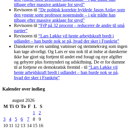
tilbage efter massive anklage for snyd”
Revisoren
til
“De politisk korrekte hyldede Jason Arday som
den yngste sorte professor nogensinde – i går trådte han
tilbage efter massive anklage for snyd”
Revisoren
til
“FrP på 32 procent – reducerer de andre til små
partier”
Revisoren
til
“Lars Løkke vil hente arbejdskraft bredt i
udlandet – han burde nok se på, hvad der sker i Frankrig”
Danskerne er en samling vatnisser og stemmekvæg som ingen
kan tage alvorligt. Og Lars er snu nok til at indse at danskerne
ikke har gjort sig fortjent til andet end foragt og nye afgifter
og gebyrer plus formynderi og udskiftning. De er for dumme
til at fortjene en demokratisk fremtid -
til
“Lars Løkke vil
hente arbejdskraft bredt i udlandet – han burde nok se på,
hvad der sker i Frankrig”
Kalender over indlæg
august 2026
M
Ti
O
To
F
L
S
1
2
3
4
5
6
7
8
9
10
11
12
13
14
15
16