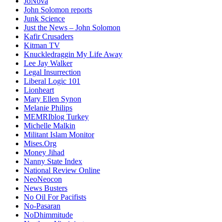
JoNova
John Solomon reports
Junk Science
Just the News – John Solomon
Kafir Crusaders
Kitman TV
Knuckledraggin My Life Away
Lee Jay Walker
Legal Insurrection
Liberal Logic 101
Lionheart
Mary Ellen Synon
Melanie Philips
MEMRIblog Turkey
Michelle Malkin
Militant Islam Monitor
Mises.Org
Money Jihad
Nanny State Index
National Review Online
NeoNeocon
News Busters
No Oil For Pacifists
No-Pasaran
NoDhimmitude