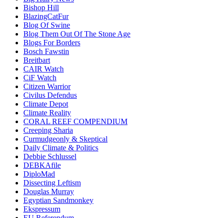
Bishop Hill
BlazingCatFur
Blog Of Swine
Blog Them Out Of The Stone Age
Blogs For Borders
Bosch Fawstin
Breitbart
CAIR Watch
CiF Watch
Citizen Warrior
Civilus Defendus
Climate Depot
Climate Reality
CORAL REEF COMPENDIUM
Creeping Sharia
Curmudgeonly & Skeptical
Daily Climate & Politics
Debbie Schlussel
DEBKAfile
DiploMad
Dissecting Leftism
Douglas Murray
Egyptian Sandmonkey
Ekspressum
EU Referendum