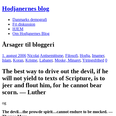
Hodjanernes blog
Danmarks demografi
Fri diskussion
HJEM
Om Hodjanernes Blog
Årsager til bloggeri
1. august 2006
Nicolai
Antisemitisme
,
Filosofi
,
Hodja
,
Imamer
,
Islam
,
Koran
,
Kristne
,
Labaner
,
Moske, Minaret
,
Ytringsfrihed
0
The best way to drive out the devil, if he
will not yield to texts of Scripture, is to
jeer and flout him, for he cannot bear
scorn. — Luther
og
The devil…the prowde spirit…cannot endure to be mocked. —