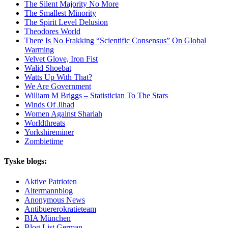
The Silent Majority No More
The Smallest Minority
The Spirit Level Delusion
Theodores World
There Is No Frakking “Scientific Consensus” On Global
Warming
Velvet Glove, Iron Fist
Walid Shoebat
Watts Up With That?
We Are Government
William M Briggs – Statistician To The Stars
Winds Of Jihad
Women Against Shariah
Worldthreats
Yorkshireminer
Zombietime
Tyske blogs:
Aktive Patrioten
Altermannblog
Anonymous News
Antibuererokratieteam
BIA München
Blog List German