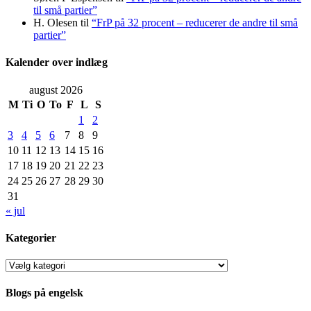
til små partier”
H. Olesen
til
“FrP på 32 procent – reducerer de andre til små
partier”
Kalender over indlæg
august 2026
M
Ti
O
To
F
L
S
1
2
3
4
5
6
7
8
9
10
11
12
13
14
15
16
17
18
19
20
21
22
23
24
25
26
27
28
29
30
31
« jul
Kategorier
Kategorier
Blogs på engelsk