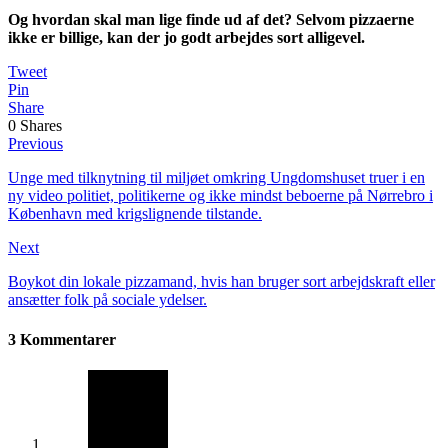
Og hvordan skal man lige finde ud af det? Selvom pizzaerne
ikke er billige, kan der jo godt arbejdes sort alligevel.
Tweet
Pin
Share
0
Shares
Previous
Unge med tilknytning til miljøet omkring Ungdomshuset truer i en
ny video politiet, politikerne og ikke mindst beboerne på Nørrebro i
København med krigslignende tilstande.
Next
Boykot din lokale pizzamand, hvis han bruger sort arbejdskraft eller
ansætter folk på sociale ydelser.
3 Kommentarer