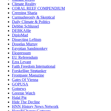
Climate Reality
CORAL REEF COMPENDIUM
Creeping Sharia
Curmudgeonly & Skeptical
Daily Climate & Politics
Debbie Schlussel
DEBKAfile
DiploMad
Dissecting Leftism
Douglas Murray
Egyptian Sandmonkey
Ekspressum
EU Referendum
Ezra Levant
Faith Freedom International
Forskellige Strøtanker
Frontpage Magazine
Gates Of Vienna
GOPUSA
Gotnews
Greenie Watch
Halal Pig
Hide The Decline
HNN History News Network
HopeNChange Cartoons