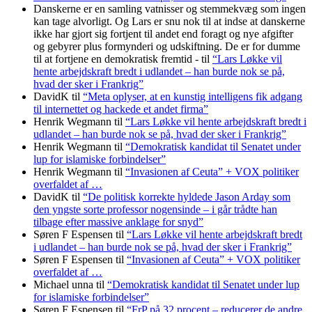
Danskerne er en samling vatnisser og stemmekvæg som ingen
kan tage alvorligt. Og Lars er snu nok til at indse at danskerne
ikke har gjort sig fortjent til andet end foragt og nye afgifter
og gebyrer plus formynderi og udskiftning. De er for dumme
til at fortjene en demokratisk fremtid -
til
“Lars Løkke vil
hente arbejdskraft bredt i udlandet – han burde nok se på,
hvad der sker i Frankrig”
DavidK
til
“Meta oplyser, at en kunstig intelligens fik adgang
til internettet og hackede et andet firma”
Henrik Wegmann
til
“Lars Løkke vil hente arbejdskraft bredt i
udlandet – han burde nok se på, hvad der sker i Frankrig”
Henrik Wegmann
til
“Demokratisk kandidat til Senatet under
lup for islamiske forbindelser”
Henrik Wegmann
til
“Invasionen af Ceuta” + VOX politiker
overfaldet af …
DavidK
til
“De politisk korrekte hyldede Jason Arday som
den yngste sorte professor nogensinde – i går trådte han
tilbage efter massive anklage for snyd”
Søren F Espensen
til
“Lars Løkke vil hente arbejdskraft bredt
i udlandet – han burde nok se på, hvad der sker i Frankrig”
Søren F Espensen
til
“Invasionen af Ceuta” + VOX politiker
overfaldet af …
Michael unna
til
“Demokratisk kandidat til Senatet under lup
for islamiske forbindelser”
Søren F Espensen
til
“FrP på 32 procent – reducerer de andre