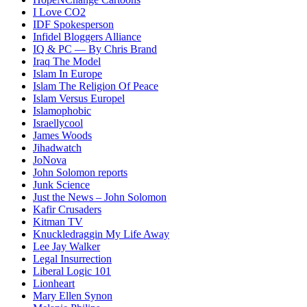
I Love CO2
IDF Spokesperson
Infidel Bloggers Alliance
IQ & PC — By Chris Brand
Iraq The Model
Islam In Europe
Islam The Religion Of Peace
Islam Versus Europe
l
Islamophobic
Israellycool
James Woods
Jihadwatch
JoNova
John Solomon reports
Junk Science
Just the News – John Solomon
Kafir Crusaders
Kitman TV
Knuckledraggin My Life Away
Lee Jay Walker
Legal Insurrection
Liberal Logic 101
Lionheart
Mary Ellen Synon