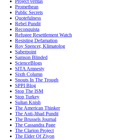
Project veritas
Promethean
Public Secrets
Quotefulness
Rebel Pundit
Reconquista
Refugee Resettlement Watch
Resisting Defamation
Roy Spencer, Klimatolog
Saberpoint
Samson Blinded
ScienceBlogs
SITA Amnesty
Sixth Column
Snouts In The Trough
SPPI Blog
Stop The ISM
Stop Turkey
Sultan Knish
The American Thinker
The Anti-Jihad Pundit
The Brussels Journal
The Cassandra Page
The Clarion Project
The Elder Of Ziyon