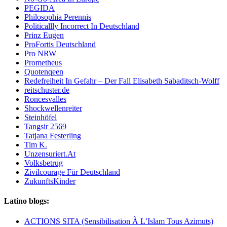
PEGIDA
Philosophia Perennis
Politicallly Incorrect In Deutschland
Prinz Eugen
ProFortis Deutschland
Pro NRW
Prometheus
Quotenqeen
Redefreiheit In Gefahr – Der Fall Elisabeth Sabaditsch-Wolff
reitschuster.de
Roncesvalles
Shockwellenreiter
Steinhöfel
Tangsir 2569
Tatjana Festerling
Tim K.
Unzensuriert.At
Volksbetrug
Zivilcourage Für Deutschland
ZukunftsKinder
Latino blogs:
ACTIONS SITA (Sensibilisation À L’Islam Tous Azimuts)