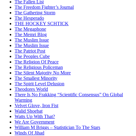
The Fallen List
The Freedom Fighter’s Journal
The Gathering Storm
The Hesperado
THE HOCKEY SCHTICK
The Megaphone
The Memri Blog
The Muslim Issue
The Muslim Issue
The Patriot Post
The Peoples Cube
The Religion Of Peace
The Religious Policeman
The Silent Majority No More
The Smallest Minority
The Spirit Level Delusion
Theodores World
There Is No Frakking “Scientific Consensus” On Global
Warming
Velvet Glove, Iron Fist
Walid Shoebat
Watts Up With That?
We Are Government
William M Briggs – Statistician To The Stars
Winds Of Jihad