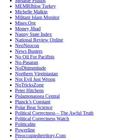
Melanie Philips
MEMRIblog Turkey
Michelle Malkin
Militant Islam Monitor
Mises.Org
Money Jihad
Nanny State Index
National Review Online
NeoNeocon
News Busters
No Oil For Pacifists
No-Pasaran
NoDhimmitude
Northern Virginiastan
Not Evil Just Wrong
NoTricksZone
Peter Hitchens
Pislamonausea Central
Planck’s Constant
Polar Bear Science
Political Correctness – The Awful Truth
Political Correctness Watch
Politicalite
Powerline
Preoccupiedterritory.Com