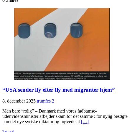
0
Shares
“USA sender fly efter fly med migranter hjem”
8. december 2025
trumfes
2
Men bare “rolig” – Danmark med vores fadbamse-
udenvidensminister arbejder skam for det samme : for nylig besøgte
han det nye syriske diktatur og prøvede at
[…]
Tweet