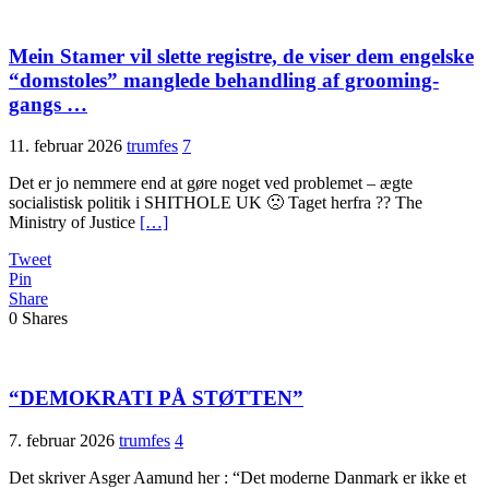
Mein Stamer vil slette registre, de viser dem engelske
“domstoles” manglede behandling af grooming-
gangs …
11. februar 2026
trumfes
7
Det er jo nemmere end at gøre noget ved problemet – ægte
socialistisk politik i SHITHOLE UK 🙁 Taget herfra ?? The
Ministry of Justice
[…]
Tweet
Pin
Share
0
Shares
“DEMOKRATI PÅ STØTTEN”
7. februar 2026
trumfes
4
Det skriver Asger Aamund her : “Det moderne Danmark er ikke et