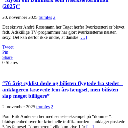
(2025)”
20. november 2025
trumfes
2
Det skriver André Rossmann her Taget herfra Iværksætteri er blevet
fedt. Adskillige TV-programmer har gjort iværksætterne næsten
sexy. Det kan derfor ikke undre, at danske
[…]
Tweet
Pin
Share
0
Shares
“76-årig cyklist døde og bilisten flygtede fra stedet –
anklageren krævede fem års fængsel, men bilisten
slap meget billigere”
2. november 2025
trumfes
2
Poul Erik Andersen her med seneste eksempel på “dommer”-
blødsødenhed over for kriminelle traffik-mordere : anklager ønskede
5 års fængsel, “dommeren” ville kun give 1 år
[…]