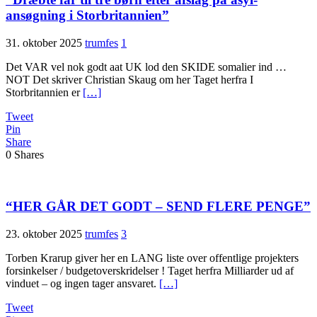
ansøgning i Stor­britannien”
31. oktober 2025
trumfes
1
Det VAR vel nok godt aat UK lod den SKIDE somalier ind …
NOT Det skriver Christian Skaug om her Taget herfra I
Storbritannien er
[…]
Tweet
Pin
Share
0
Shares
“HER GÅR DET GODT – SEND FLERE PENGE”
23. oktober 2025
trumfes
3
Torben Krarup giver her en LANG liste over offentlige projekters
forsinkelser / budgetoverskridelser ! Taget herfra Milliarder ud af
vinduet – og ingen tager ansvaret.
[…]
Tweet