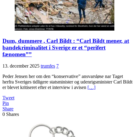
Dum, dummere , Carl Bildt : “Carl Bildt mener, at
bande­kriminalitet i Sverige er et “perifert
fænomen””
13. december 2025
trumfes
7
Peder Jensen her om den “konservative” ansvarsløse nar Taget
herfra Sveriges tidligere statsminister og udenrigsminister Carl Bildt
er blevet kritiseret efter et interview i avisen
[…]
Tweet
Pin
Share
0
Shares