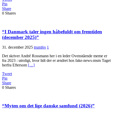
Pin
Share
0
Shares
“I Danmark taler ingen håbefuldt om fremtiden
(december 2025)”
31. december 2025
trumfes
1
Det skriver André Rossmann her i en leder Ovenstående meme er
fra 2023 : utroligt, hvor lidt der er ændret hos fake-news-msm Taget
herfra Eftersom
[…]
Tweet
Pin
Share
0
Shares
“Myten om det lige danske samfund (2026)”