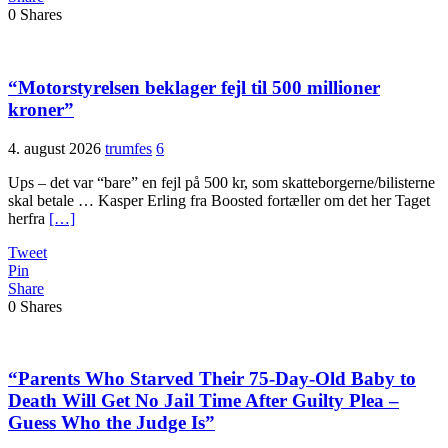
0
Shares
“Motorstyrelsen beklager fejl til 500 millioner
kroner”
4. august 2026
trumfes
6
Ups – det var “bare” en fejl på 500 kr, som skatteborgerne/bilisterne
skal betale … Kasper Erling fra Boosted fortæller om det her Taget
herfra
[…]
Tweet
Pin
Share
0
Shares
“Parents Who Starved Their 75-Day-Old Baby to
Death Will Get No Jail Time After Guilty Plea –
Guess Who the Judge Is”