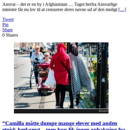
Ansvar – det er en by i Afghanistan … Taget herfra Ansvarlige
ministre får nu lov til at censurere deres navne ud af den muligt
[…]
Tweet
Pin
Share
0
Shares
“Camilla måtte dumpe mange elever med anden
etnisk herkomst – men hun fik ingen opbakning fra