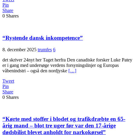
Pin
Share
0
Shares
“Rystende dansk inkompetence”
8. december 2025
trumfes
6
det skriver 24nyt her Taget herfra Den canadiske forsker Luke Patey
er i gang med undersøge verdens forsyningslinjer og Europas
våbenindstri – også den nordjyske
[…]
Tweet
Pin
Share
0
Shares
“Kørte med stoffer i blodet og trafikdræbte en 65-
årig mand – blot tre uger før var den 17-årige
dødsbilist blevet anholdt for narkokørsel”