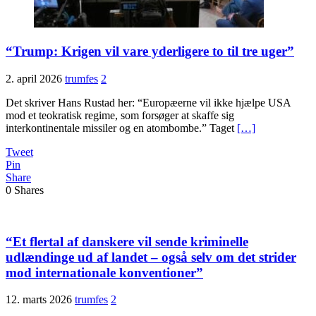
“Trump: Krigen vil vare yderligere to til tre uger”
2. april 2026
trumfes
2
Det skriver Hans Rustad her: “Europæerne vil ikke hjælpe USA
mod et teokratisk regime, som forsøger at skaffe sig
interkontinentale missiler og en atombombe.” Taget
[…]
Tweet
Pin
Share
0
Shares
“Et flertal af danskere vil sende kriminelle
udlændinge ud af landet – også selv om det strider
mod internationale konventioner”
12. marts 2026
trumfes
2