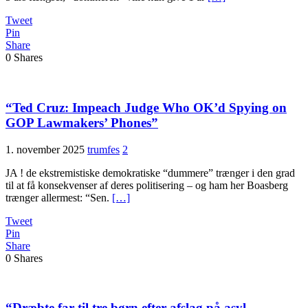
Tweet
Pin
Share
0
Shares
“Ted Cruz: Impeach Judge Who OK’d Spying on
GOP Lawmakers’ Phones”
1. november 2025
trumfes
2
JA ! de ekstremistiske demokratiske “dummere” trænger i den grad
til at få konsekvenser af deres politisering – og ham her Boasberg
trænger allermest: “Sen.
[…]
Tweet
Pin
Share
0
Shares
“Dræbte far til tre børn efter afslag på asyl­