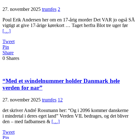
27. november 2025
trumfes
2
Poul Erik Andersen her om en 17-årig morder Det VAR jo også SÅ
vigtigt at give 17-årige kørekort … Taget herfra Blot tre uger før
[…]
Tweet
Pin
Share
0
Shares
“Med et svindelnummer holder Danmark hele
verden for nar”
27. november 2025
trumfes
12
det skriver André Rossmann her: “Og i 2096 kommer danskerne
i mindretal i deres eget land” Verden VIL bedrages, og det bliver
den – med fadbamsen &
[…]
Tweet
Pin