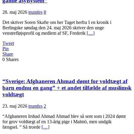
gamle asylsystem”
28. maj 2026
trumfes
8
Det skriver Soren Skafte om her Taget herfra I en kronik i
Berlingske søndag den 24. maj 2026 skriver den unge
venstrefløjsprofil og medlem af SF, Frederik
[…]
Tweet
Pin
Share
0
Shares
“Sverige: Afghaneren Ahmad dømt for voldtægt af
barn endnu en gang” + et andet tilfælde af muslimsk
voldtægt
23. maj 2026
trumfes
2
“Afghaneren Irshad Ahmad Ahmad blev så sent som i 2024 dømt
for grov voldtægt af en 13-årig pige i Malmö, men undgik
fængsel. “ Så troede
[…]