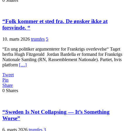
0
Shares
“Folk kommer et sted fra. De ønsker ikke at
forsvinde. “
10. marts 2026
trumfes
5
“En ung politiker argumenterer for Frankrigs overlevelse“ Taget
herfra Hugh Fitzgerald Jordan Bardella er formand for Frankrigs
Nationale Samling (RN, Rassemblement Nationale). Partiet, hvis
platform
[…]
Tweet
Pin
Share
0
Shares
“Sweden Is Not Collapsing — It’s Something
Worse”
6. marts 2026
trumfes
3