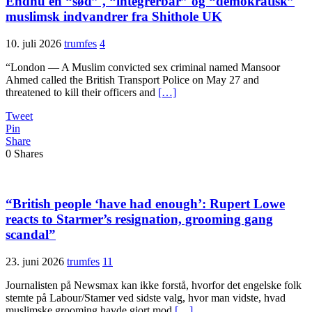
Endnu en “sød” , “integrerbar” og “demokratisk”
muslimsk indvandrer fra Shithole UK
10. juli 2026
trumfes
4
“London — A Muslim convicted sex criminal named Mansoor
Ahmed called the British Transport Police on May 27 and
threatened to kill their officers and
[…]
Tweet
Pin
Share
0
Shares
“British people ‘have had enough’: Rupert Lowe
reacts to Starmer’s resignation, grooming gang
scandal”
23. juni 2026
trumfes
11
Journalisten på Newsmax kan ikke forstå, hvorfor det engelske folk
stemte på Labour/Stamer ved sidste valg, hvor man vidste, hvad
muslimske grooming havde gjort mod
[…]