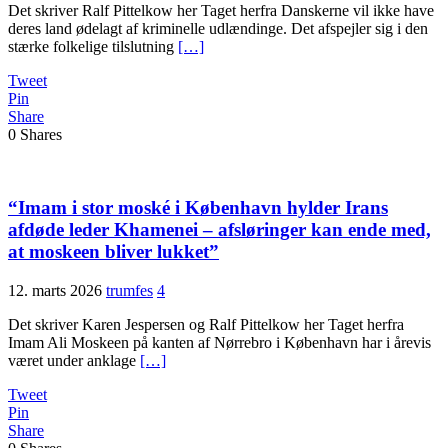
Det skriver Ralf Pittelkow her Taget herfra Danskerne vil ikke have
deres land ødelagt af kriminelle udlændinge. Det afspejler sig i den
stærke folkelige tilslutning
[…]
Tweet
Pin
Share
0
Shares
“Imam i stor moské i København hylder Irans
afdøde leder Khamenei – afsløringer kan ende med,
at moskeen bliver lukket”
12. marts 2026
trumfes
4
Det skriver Karen Jespersen og Ralf Pittelkow her Taget herfra
Imam Ali Moskeen på kanten af Nørrebro i København har i årevis
været under anklage
[…]
Tweet
Pin
Share