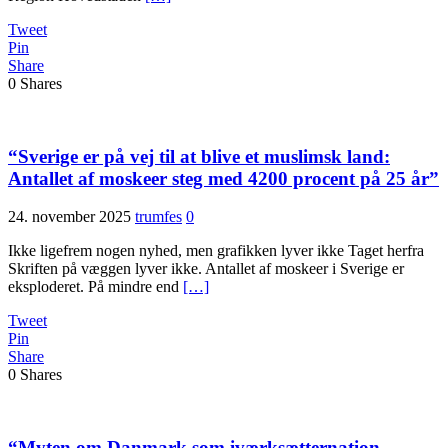
Tweet
Pin
Share
0
Shares
“Sverige er på vej til at blive et muslimsk land:
Antallet af moskeer steg med 4200 procent på 25 år”
24. november 2025
trumfes
0
Ikke ligefrem nogen nyhed, men grafikken lyver ikke Taget herfra
Skriften på væggen lyver ikke. Antallet af moskeer i Sverige er
eksploderet. På mindre end
[…]
Tweet
Pin
Share
0
Shares
“Myten om Danmark som iværksætternation