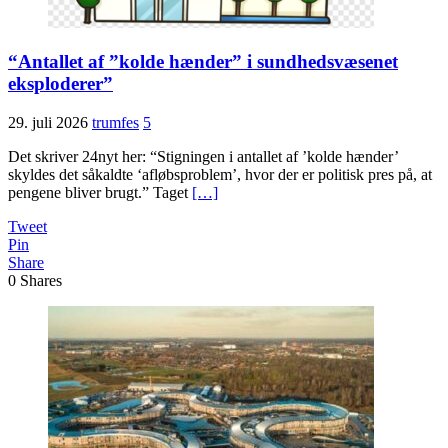
“Antallet af ”kolde hænder” i sundhedsvæsenet
eksploderer”
29. juli 2026
trumfes
5
Det skriver 24nyt her: “Stigningen i antallet af ’kolde hænder’
skyldes det såkaldte ‘afløbsproblem’, hvor der er politisk pres på, at
pengene bliver brugt.” Taget
[…]
Tweet
Pin
Share
0
Shares