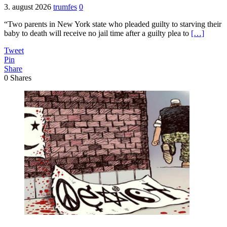
3. august 2026
trumfes
0
“Two parents in New York state who pleaded guilty to starving their
baby to death will receive no jail time after a guilty plea to
[…]
Tweet
Pin
Share
0
Shares