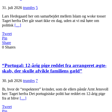
31. juli 2026
trumfes
5
Lars Hedegaard her om samarbejdet mellem Islam og woke tosser
Taget herfra Der går snart ikke en dag, uden at vi må høre om
politisk
[…]
Tweet
Pin
Share
0
Shares
“Portugal: 12-årig pige reddet fra arrangeret ægte­
skab, der skulle afvikle familiens gæld”
30. juli 2026
trumfes
7
Ih, hvor de “respekterer” kvinder, som de ellers påstår Arnt Jensvoll
her: Taget herfra Det portugisiske politi har reddet en 12-årig pige
fra at blive
[…]
Tweet
Pin