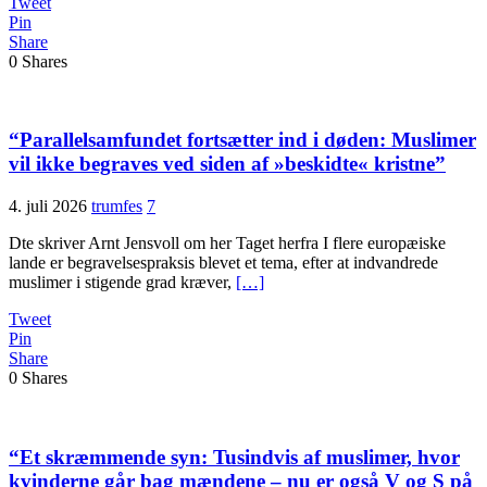
Tweet
Pin
Share
0
Shares
“Parallelsamfundet fort­sætter ind i døden: Muslimer
vil ikke begraves ved siden af »beskidte« kristne”
4. juli 2026
trumfes
7
Dte skriver Arnt Jensvoll om her Taget herfra I flere europæiske
lande er begravelsespraksis blevet et tema, efter at indvandrede
muslimer i stigende grad kræver,
[…]
Tweet
Pin
Share
0
Shares
“Et skræmmende syn: Tusindvis af muslimer, hvor
kvinderne går bag mændene – nu er også V og S på