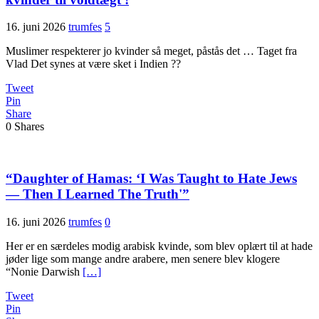
16. juni 2026
trumfes
5
Muslimer respekterer jo kvinder så meget, påstås det … Taget fra
Vlad Det synes at være sket i Indien ??
Tweet
Pin
Share
0
Shares
“Daughter of Hamas: ‘I Was Taught to Hate Jews
— Then I Learned The Truth'”
16. juni 2026
trumfes
0
Her er en særdeles modig arabisk kvinde, som blev oplært til at hade
jøder lige som mange andre arabere, men senere blev klogere
“Nonie Darwish
[…]
Tweet
Pin