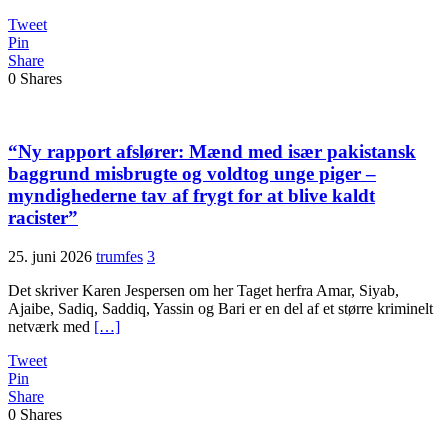
Tweet
Pin
Share
0
Shares
“Ny rapport afslører: Mænd med især pakistansk
baggrund misbrugte og voldtog unge piger –
myndighederne tav af frygt for at blive kaldt
racister”
25. juni 2026
trumfes
3
Det skriver Karen Jespersen om her Taget herfra Amar, Siyab,
Ajaibe, Sadiq, Saddiq, Yassin og Bari er en del af et større kriminelt
netværk med
[…]
Tweet
Pin
Share
0
Shares