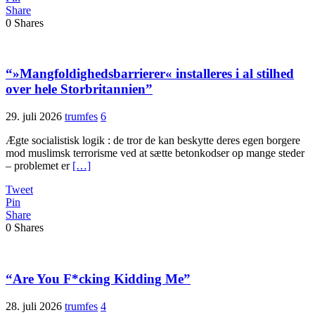
Share
0
Shares
“»Mangfoldigheds­barrierer« installeres i al stil­hed
over hele Stor­britannien”
29. juli 2026
trumfes
6
Ægte socialistisk logik : de tror de kan beskytte deres egen borgere
mod muslimsk terrorisme ved at sætte betonkodser op mange steder
– problemet er
[…]
Tweet
Pin
Share
0
Shares
“Are You F*cking Kidding Me”
28. juli 2026
trumfes
4