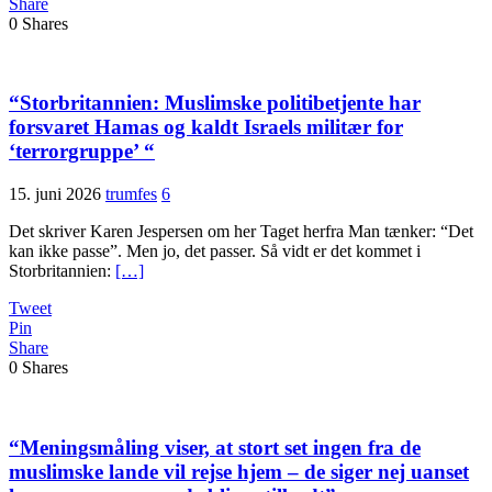
Share
0
Shares
“Storbritannien: Muslimske politibetjente har
forsvaret Hamas og kaldt Israels militær for
‘terrorgruppe’ “
15. juni 2026
trumfes
6
Det skriver Karen Jespersen om her Taget herfra Man tænker: “Det
kan ikke passe”. Men jo, det passer. Så vidt er det kommet i
Storbritannien:
[…]
Tweet
Pin
Share
0
Shares
“Meningsmåling viser, at stort set ingen fra de
muslimske lande vil rejse hjem – de siger nej uanset