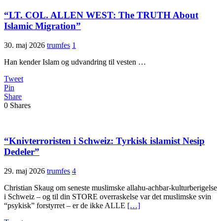
“LT. COL. ALLEN WEST: The TRUTH About
Islamic Migration”
30. maj 2026
trumfes
1
Han kender Islam og udvandring til vesten …
Tweet
Pin
Share
0
Shares
“Knivterroristen i Schweiz: Tyrkisk islamist Nesip
Dedeler”
29. maj 2026
trumfes
4
Christian Skaug om seneste muslimske allahu-achbar-kulturberigelse
i Schweiz – og til din STORE overraskelse var det muslimske svin
“psykisk” forstyrret – er de ikke ALLE
[…]