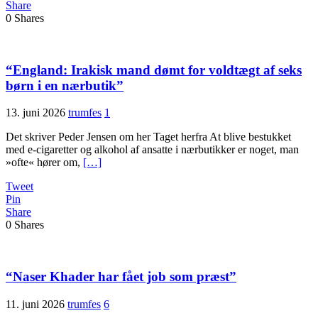
Share
0
Shares
“England: Irakisk mand dømt for voldtægt af seks
børn i en nærbutik”
13. juni 2026
trumfes
1
Det skriver Peder Jensen om her Taget herfra At blive bestukket
med e-cigaretter og alkohol af ansatte i nærbutikker er noget, man
»ofte« hører om,
[…]
Tweet
Pin
Share
0
Shares
“Naser Khader har fået job som præst”
11. juni 2026
trumfes
6