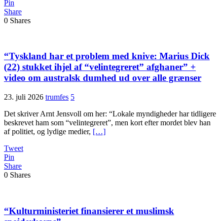
Pin
Share
0
Shares
“Tyskland har et problem med knive: Marius Dick
(22) stukket ihjel af “velintegreret” afghaner” +
video om australsk dumhed ud over alle grænser
23. juli 2026
trumfes
5
Det skriver Arnt Jensvoll om her: “Lokale myndigheder har tidligere
beskrevet ham som “velintegreret”, men kort efter mordet blev han
af politiet, og lydige medier,
[…]
Tweet
Pin
Share
0
Shares
“Kulturministeriet finansierer et muslimsk