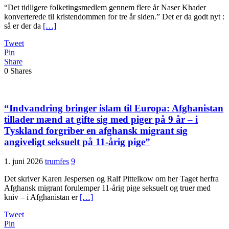
“Det tidligere folketingsmedlem gennem flere år Naser Khader
konverterede til kristendommen for tre år siden.” Det er da godt nyt :
så er der da
[…]
Tweet
Pin
Share
0
Shares
“Indvandring bringer islam til Europa: Afghanistan
tillader mænd at gifte sig med piger på 9 år – i
Tyskland forgriber en afghansk migrant sig
angiveligt seksuelt på 11-årig pige”
1. juni 2026
trumfes
9
Det skriver Karen Jespersen og Ralf Pittelkow om her Taget herfra
Afghansk migrant forulemper 11-årig pige seksuelt og truer med
kniv – i Afghanistan er
[…]
Tweet
Pin