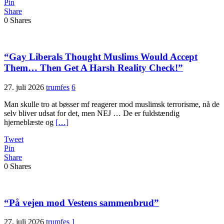
Pin
Share
0
Shares
“Gay Liberals Thought Muslims Would Accept
Them… Then Get A Harsh Reality Check!”
27. juli 2026
trumfes
6
Man skulle tro at bøsser mf reagerer mod muslimsk terrorisme, nå de
selv bliver udsat for det, men NEJ … De er fuldstændig
hjerneblæste og
[…]
Tweet
Pin
Share
0
Shares
“På vejen mod Vestens sammenbrud”
27. juli 2026
trumfes
1