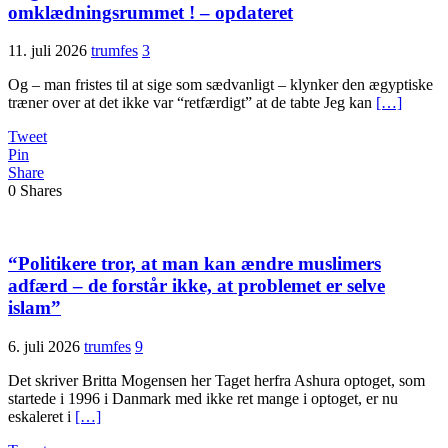
omklædningsrummet ! – opdateret
11. juli 2026
trumfes
3
Og – man fristes til at sige som sædvanligt – klynker den ægyptiske
træner over at det ikke var “retfærdigt” at de tabte Jeg kan
[…]
Tweet
Pin
Share
0
Shares
“Politikere tror, at man kan ændre muslimers
adfærd – de forstår ikke, at problemet er selve
islam”
6. juli 2026
trumfes
9
Det skriver Britta Mogensen her Taget herfra Ashura optoget, som
startede i 1996 i Danmark med ikke ret mange i optoget, er nu
eskaleret i
[…]