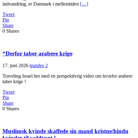
indvandring, er Danmark i mellemtiden
[…]
Tweet
Pin
Share
0
Shares
“Derfor taber arabere krige
17. juni 2026
trumfes
2
Traveling Israel her med en perspektivrig video om hvorfor arabere
taber krige !
Tweet
Pin
Share
0
Shares
Muslimsk kvinde skaffede sin mand kristne/hindu
kvinder til voldtægt !