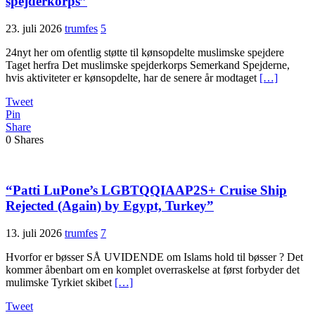
spejderkorps”
23. juli 2026
trumfes
5
24nyt her om ofentlig støtte til kønsopdelte muslimske spejdere
Taget herfra Det muslimske spejderkorps Semerkand Spejderne,
hvis aktiviteter er kønsopdelte, har de senere år modtaget
[…]
Tweet
Pin
Share
0
Shares
“Patti LuPone’s LGBTQQIAAP2S+ Cruise Ship
Rejected (Again) by Egypt, Turkey”
13. juli 2026
trumfes
7
Hvorfor er bøsser SÅ UVIDENDE om Islams hold til bøsser ? Det
kommer åbenbart om en komplet overraskelse at først forbyder det
mulimske Tyrkiet skibet
[…]
Tweet