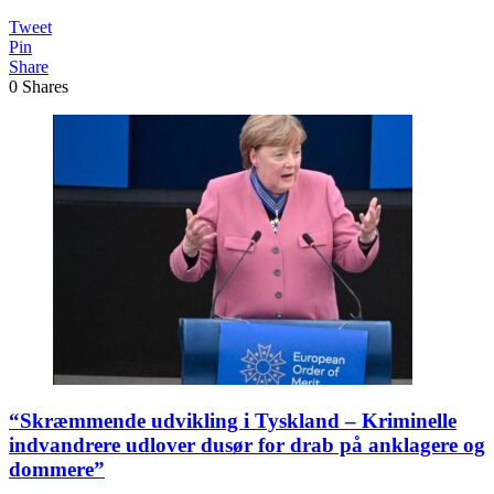
Tweet
Pin
Share
0
Shares
“Skræmmende udvikling i Tyskland – Kriminelle
indvandrere udlover dusør for drab på anklagere og
dommere”