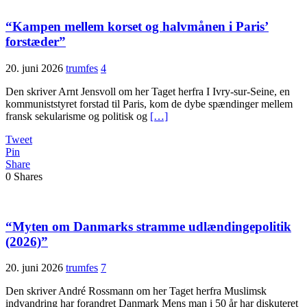
“Kampen mellem korset og halv­månen i Paris’
forstæder”
20. juni 2026
trumfes
4
Den skriver Arnt Jensvoll om her Taget herfra I Ivry-sur-Seine, en
kommuniststyret forstad til Paris, kom de dybe spændinger mellem
fransk sekularisme og politisk og
[…]
Tweet
Pin
Share
0
Shares
“Myten om Danmarks stramme udlændingepolitik
(2026)”
20. juni 2026
trumfes
7
Den skriver André Rossmann om her Taget herfra Muslimsk
indvandring har forandret Danmark Mens man i 50 år har diskuteret