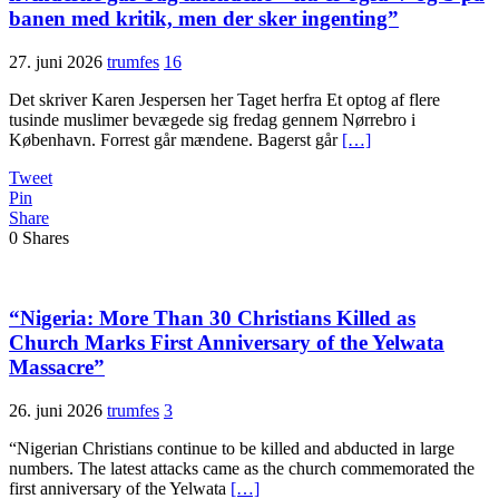
banen med kritik, men der sker ingenting”
27. juni 2026
trumfes
16
Det skriver Karen Jespersen her Taget herfra Et optog af flere
tusinde muslimer bevægede sig fredag gennem Nørrebro i
København. Forrest går mændene. Bagerst går
[…]
Tweet
Pin
Share
0
Shares
“Nigeria: More Than 30 Christians Killed as
Church Marks First Anniversary of the Yelwata
Massacre”
26. juni 2026
trumfes
3
“Nigerian Christians continue to be killed and abducted in large
numbers. The latest attacks came as the church commemorated the
first anniversary of the Yelwata
[…]