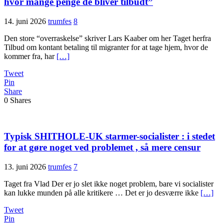
hvor mange penge de bliver tilbudt”
14. juni 2026
trumfes
8
Den store “overraskelse” skriver Lars Kaaber om her Taget herfra
Tilbud om kontant betaling til migranter for at tage hjem, hvor de
kommer fra, har
[…]
Tweet
Pin
Share
0
Shares
Typisk SHITHOLE-UK starmer-socialister : i stedet
for at gøre noget ved problemet , så mere censur
13. juni 2026
trumfes
7
Taget fra Vlad Der er jo slet ikke noget problem, bare vi socialister
kan lukke munden på alle kritikere … Det er jo desværre ikke
[…]
Tweet
Pin