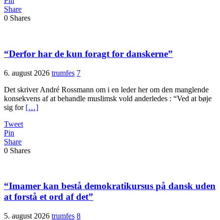
Pin
Share
0
Shares
“Derfor har de kun foragt for danskerne”
6. august 2026
trumfes
7
Det skriver André Rossmann om i en leder her om den manglende
konsekvens af at behandle muslimsk vold anderledes : “Ved at bøje
sig for
[…]
Tweet
Pin
Share
0
Shares
“Imamer kan bestå demokratikursus på dansk uden
at forstå et ord af det”
5. august 2026
trumfes
8