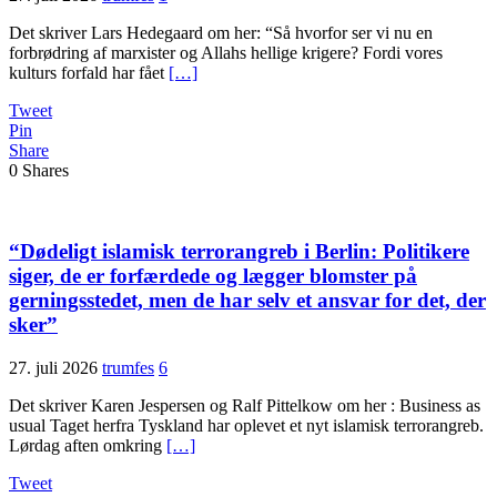
Det skriver Lars Hedegaard om her: “Så hvorfor ser vi nu en
forbrødring af marxister og Allahs hellige krigere? Fordi vores
kulturs forfald har fået
[…]
Tweet
Pin
Share
0
Shares
“Dødeligt islamisk terrorangreb i Berlin: Politikere
siger, de er forfærdede og lægger blomster på
gerningsstedet, men de har selv et ansvar for det, der
sker”
27. juli 2026
trumfes
6
Det skriver Karen Jespersen og Ralf Pittelkow om her : Business as
usual Taget herfra Tyskland har oplevet et nyt islamisk terrorangreb.
Lørdag aften omkring
[…]
Tweet