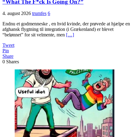
“What The F*ck Is Going On?”
4. august 2026
trumfes
6
Endnu et godmenneske , en hvid kvinde, der prøvede at hjælpe en
afghansk flygtning til integration (i Grækenland) er blevet
“belønnet” for sit velmente, men
[…]
Tweet
Pin
Share
0
Shares