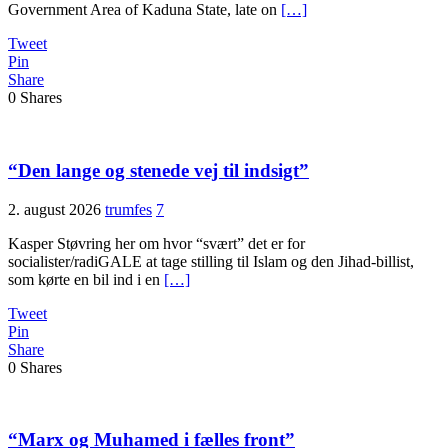
Government Area of Kaduna State, late on
[…]
Tweet
Pin
Share
0
Shares
“Den lange og stenede vej til indsigt”
2. august 2026
trumfes
7
Kasper Støvring her om hvor “svært” det er for
socialister/radiGALE at tage stilling til Islam og den Jihad-billist,
som kørte en bil ind i en
[…]
Tweet
Pin
Share
0
Shares
“Marx og Muhamed i fælles front”