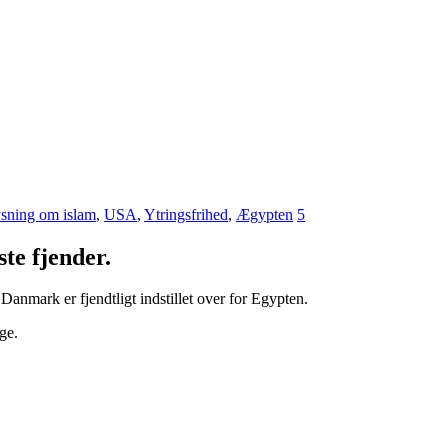
sning om islam
,
USA
,
Ytringsfrihed
,
Ægypten
5
te fjender.
 Danmark er fjendtligt indstillet over for Egypten.
ge.