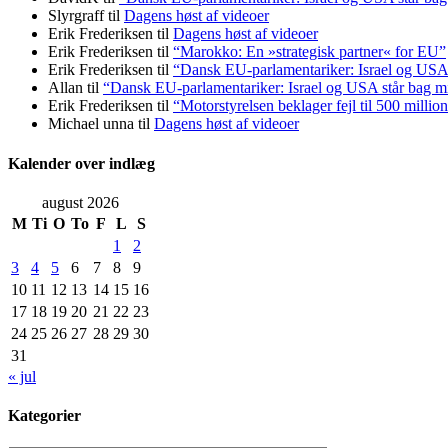
Slyrgraff
til
Dagens høst af videoer
Erik Frederiksen
til
Dagens høst af videoer
Erik Frederiksen
til
“Marokko: En »strategisk partner« for EU”
Erik Frederiksen
til
“Dansk EU-parlamentariker: Israel og USA 
Allan
til
“Dansk EU-parlamentariker: Israel og USA står bag m
Erik Frederiksen
til
“Motorstyrelsen beklager fejl til 500 millio
Michael unna
til
Dagens høst af videoer
Kalender over indlæg
august 2026
M
Ti
O
To
F
L
S
1
2
3
4
5
6
7
8
9
10
11
12
13
14
15
16
17
18
19
20
21
22
23
24
25
26
27
28
29
30
31
« jul
Kategorier