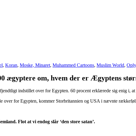
el
,
Koran
,
Moske, Minaret
,
Muhammed Cartoons
,
Muslim World
,
Oply
0 ægyptere om, hvem der er Ægyptens størs
fjendtligt indstillet over for Egypten. 60 procent erklærede sig enig i, at
tillede over for Egypten, kommer Storbritannien og USA i nævnte rækkeføl
land. Flot at vi endog slår ‘den store satan’.