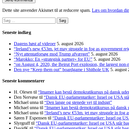
Dette site anvender Akismet til at reducere spam.
Læs om hvordan din
Søg
efter:
Seneste indlæg
Dagens høst af videoer
5. august 2026
“Ireland’s new €53m. jet may struggle in fog as government rej
“Nyt attentatforsøg mod Trump afværget”
5. august 2026
“Marokko: En »strategisk partner« for EU”
5. august 2026
“on August 4, 2020, the Beirut Port explosion, the largest non-
Den nye “Keep them out” boardgame i Shithole UK
5. august
Seneste kommentarer
H. Olesen
til
“Imamer kan bestå demokratikursus på dansk uden a
Den Nervøse
til
“Dansk EU-parlamentariker: Israel og USA stå
Michael unna
til
“Den lange og stenede vej til indsigt”
Michael unna
til
“Imamer kan bestå demokratikursus på dansk ud
Michael unna
til
“Ireland’s new €53m. jet may struggle in fog a
Søren F Espensen
til
“Dansk EU-parlamentariker: Israel og USA
Slyrgraff
til
“Dansk EU-parlamentariker: Israel og USA står ba
DavidK
til
“Dansk EU-parlamentariker: Israel og USA står bag