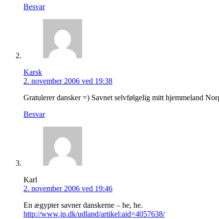
Besvar
Karsk
2. november 2006 ved 19:38
Gratulerer dansker =) Savnet selvfølgelig mitt hjemmeland Norg
Besvar
Karl
2. november 2006 ved 19:46
En ægypter savner danskerne – he, he.
http://www.jp.dk/udland/artikel:aid=4057638/