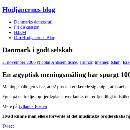
Hodjanernes blog
Danmarks demografi
Fri diskussion
HJEM
Om Hodjanernes Blog
Danmark i godt selskab
2. november 2006
Nicolai
Antisemitisme
,
Humor
,
Imamer
,
Islam
,
Isra
En ægyptisk meningsmåling har spurgt 100
Meningsmålingen viste, at 92 procent erklærede sig enig i, at Israel er 
Først på en tredje- og fjerdeplads over lande, der er fjendtligt inds
Mere på
Jyllands-Posten
Hvad kunne man ellers forvente af det muslimske broderskabs hjem
Tweet