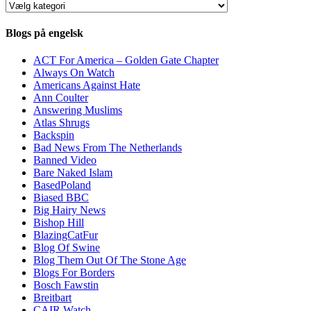
Kategorier
Blogs på engelsk
ACT For America – Golden Gate Chapter
Always On Watch
Americans Against Hate
Ann Coulter
Answering Muslims
Atlas Shrugs
Backspin
Bad News From The Netherlands
Banned Video
Bare Naked Islam
BasedPoland
Biased BBC
Big Hairy News
Bishop Hill
BlazingCatFur
Blog Of Swine
Blog Them Out Of The Stone Age
Blogs For Borders
Bosch Fawstin
Breitbart
CAIR Watch