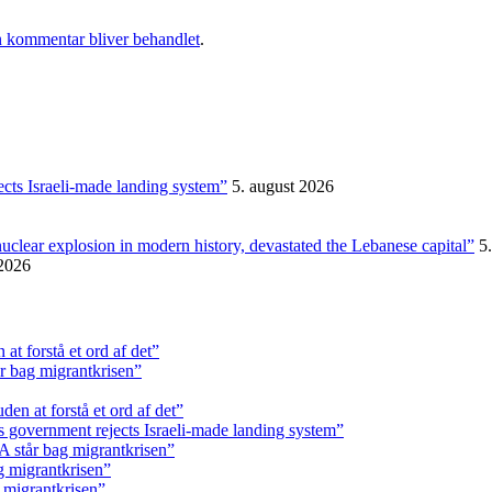
 kommentar bliver behandlet
.
ects Israeli-made landing system”
5. august 2026
nuclear explosion in modern history, devastated the Lebanese capital”
5
 2026
t forstå et ord af det”
r bag migrantkrisen”
en at forstå et ord af det”
s government rejects Israeli-made landing system”
 står bag migrantkrisen”
g migrantkrisen”
 migrantkrisen”