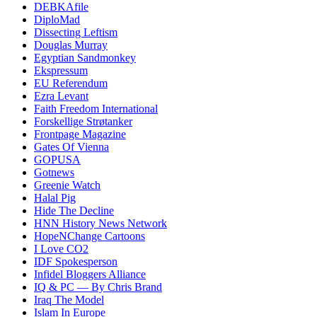
DEBKAfile
DiploMad
Dissecting Leftism
Douglas Murray
Egyptian Sandmonkey
Ekspressum
EU Referendum
Ezra Levant
Faith Freedom International
Forskellige Strøtanker
Frontpage Magazine
Gates Of Vienna
GOPUSA
Gotnews
Greenie Watch
Halal Pig
Hide The Decline
HNN History News Network
HopeNChange Cartoons
I Love CO2
IDF Spokesperson
Infidel Bloggers Alliance
IQ & PC — By Chris Brand
Iraq The Model
Islam In Europe