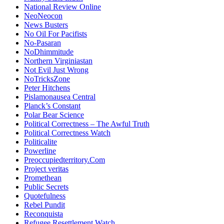
National Review Online
NeoNeocon
News Busters
No Oil For Pacifists
No-Pasaran
NoDhimmitude
Northern Virginiastan
Not Evil Just Wrong
NoTricksZone
Peter Hitchens
Pislamonausea Central
Planck’s Constant
Polar Bear Science
Political Correctness – The Awful Truth
Political Correctness Watch
Politicalite
Powerline
Preoccupiedterritory.Com
Project veritas
Promethean
Public Secrets
Quotefulness
Rebel Pundit
Reconquista
Refugee Resettlement Watch