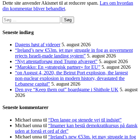
Dette site anvender Akismet til at reducere spam.
Læs om hvordan
din kommentar bliver behandlet
.
Søg
efter:
Seneste indlæg
Dagens høst af videoer
5. august 2026
“Ireland’s new €53m. jet may struggle in fog as government
rejects Israeli-made landing system”
5. august 2026
“Nyt attentatforsøg mod Trump afværget”
5. august 2026
“Marokko: En »strategisk partner« for EU”
5. august 2026
“on August 4, 2020, the Beirut Port explosion, the largest
non-nuclear explosion in modern history, devastated the
Lebanese capital”
5. august 2026
Den nye “Keep them out” boardgame i Shithole UK
5. august
2026
Seneste kommentarer
Michael unna
til
“Den lange og stenede vej til indsigt”
Michael unna
til
“Imamer kan bestå demokratikursus på dansk
uden at forstå et ord af det”
Michael unna
til
“Ireland’s new €53m. jet may struggle in fog