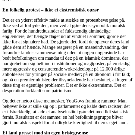
En folkelig protest – ikke et ekstremistisk oprør
Det er en yderst effektiv måde at stække en protestbevægelse på.
Ikke ved at forbyde den, men ved at gøre dens symbolik moralsk
farlig. For de hundredtusinder af fuldstændig almindelige
englændere, der hængte flaget ud af vinduet i sommer, gjorde det
ikke for at signalere had. De gjorde det, fordi de oplever deres land
glide dem af hænde. Mange reagerer på en masseindvandring, der
forandrer landets sammensætning uden at nogen nogensinde har
bedt befolkningen om mandat til det; på en islamisk dominans, der
har grebet om sig helt ind i institutioner og magtposter; på en stadig
mere aggressiv og censurerende woke-ideologi; på 12.000 årlige
anholdelser for ytringer på sociale medier; på en økonomi i frit fald;
og på en premierminister, der tilsyneladende har besluttet, at ingen af
disse ting er egentlige problemer. Det er ikke ekstremisme. Det er
desperation forklædt som patriotisme.
Og det er netop disse mennesker, YouGovs framing rammer. Man
behøver ikke at stille sig op i parlamentet og kalde dem racister; det
er tilstrækkeligt at lade et analyseinstitut gøre det med lidt statistisk
fernis. Resultatet er det samme: en hel befolkningsgruppe bliver
gjort moralsk suspekt for at udtrykke kærlighed til deres eget land.
Et land presset mod sin egen bristegrænse