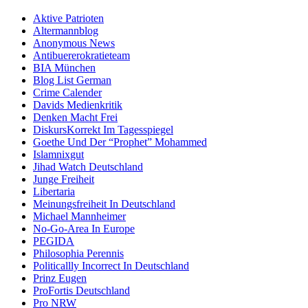
Aktive Patrioten
Altermannblog
Anonymous News
Antibuererokratieteam
BIA München
Blog List German
Crime Calender
Davids Medienkritik
Denken Macht Frei
DiskursKorrekt Im Tagesspiegel
Goethe Und Der “Prophet” Mohammed
Islamnixgut
Jihad Watch Deutschland
Junge Freiheit
Libertaria
Meinungsfreiheit In Deutschland
Michael Mannheimer
No-Go-Area In Europe
PEGIDA
Philosophia Perennis
Politicallly Incorrect In Deutschland
Prinz Eugen
ProFortis Deutschland
Pro NRW