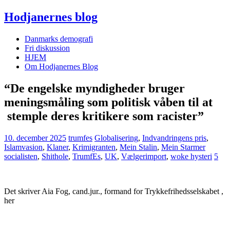
Hodjanernes blog
Danmarks demografi
Fri diskussion
HJEM
Om Hodjanernes Blog
“De engelske myndigheder bruger
meningsmåling som politisk våben til at
stemple deres kritikere som racister”
10. december 2025
trumfes
Globalisering
,
Indvandringens pris
,
Islamvasion
,
Klaner
,
Krimigranten
,
Mein Stalin
,
Mein Starmer
socialisten
,
Shithole
,
TrumfEs
,
UK
,
Vælgerimport
,
woke hysteri
5
Det skriver Aia Fog, cand.jur., formand for Trykkefrihedsselskabet ,
her