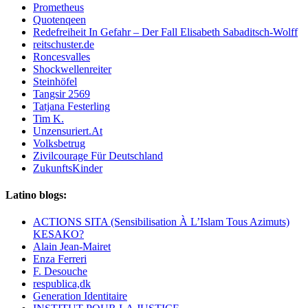
Prometheus
Quotenqeen
Redefreiheit In Gefahr – Der Fall Elisabeth Sabaditsch-Wolff
reitschuster.de
Roncesvalles
Shockwellenreiter
Steinhöfel
Tangsir 2569
Tatjana Festerling
Tim K.
Unzensuriert.At
Volksbetrug
Zivilcourage Für Deutschland
ZukunftsKinder
Latino blogs:
ACTIONS SITA (Sensibilisation À L’Islam Tous Azimuts)
KESAKO?
Alain Jean-Mairet
Enza Ferreri
F. Desouche
respublica,dk
Generation Identitaire