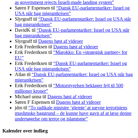
as government rejects Israeli-made landing system”
Søren F Espensen
til
“Dansk EU-parlamentariker: Israel og
USA står bag migrantkrisen”
Slyrgraff
til
“Dansk EU-parlamentariker: Israel og USA står
bag migrantkrisen”
DavidK
til
“Dansk EU-parlamentariker: Israel og USA står
bag migrantkrisen”
Slyrgraff
til
Dagens høst af videoer
Erik Frederiksen
til
Dagens høst af videoer
Erik Frederiksen
til
“Marokko: En »strategisk partner« for
EU”
Erik Frederiksen
til
“Dansk EU-parlamentariker: Israel og
USA står bag migrantkrisen”
Allan
til
“Dansk EU-parlamentariker: Israel og USA står bag
migrantkrisen”
Erik Frederiksen
til
“Motorstyrelsen beklager fejl til 500
millioner kroner”
Michael unna
til
Dagens høst af videoer
Søren F Espensen
til
Dagens høst af videoer
jdm
til
“To radikale ministre ‘glemte’ at nævne terroristens
muslimske baggrund – de kunne have gavn af at læse denne
undersøgelse om terror og islamisme”
Kalender over indlæg