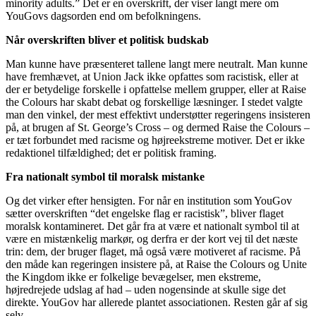
minority adults.” Det er en overskrift, der viser langt mere om
YouGovs dagsorden end om befolkningens.
Når overskriften bliver et politisk budskab
Man kunne have præsenteret tallene langt mere neutralt. Man kunne
have fremhævet, at Union Jack ikke opfattes som racistisk, eller at
der er betydelige forskelle i opfattelse mellem grupper, eller at Raise
the Colours har skabt debat og forskellige læsninger. I stedet valgte
man den vinkel, der mest effektivt understøtter regeringens insisteren
på, at brugen af St. George’s Cross – og dermed Raise the Colours –
er tæt forbundet med racisme og højreekstreme motiver. Det er ikke
redaktionel tilfældighed; det er politisk framing.
Fra nationalt symbol til moralsk mistanke
Og det virker efter hensigten. For når en institution som YouGov
sætter overskriften “det engelske flag er racistisk”, bliver flaget
moralsk kontamineret. Det går fra at være et nationalt symbol til at
være en mistænkelig markør, og derfra er der kort vej til det næste
trin: dem, der bruger flaget, må også være motiveret af racisme. På
den måde kan regeringen insistere på, at Raise the Colours og Unite
the Kingdom ikke er folkelige bevægelser, men ekstreme,
højredrejede udslag af had – uden nogensinde at skulle sige det
direkte. YouGov har allerede plantet associationen. Resten går af sig
selv.