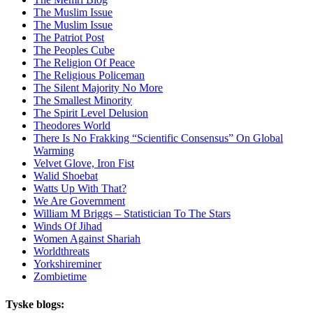
The Muslim Issue
The Muslim Issue
The Patriot Post
The Peoples Cube
The Religion Of Peace
The Religious Policeman
The Silent Majority No More
The Smallest Minority
The Spirit Level Delusion
Theodores World
There Is No Frakking “Scientific Consensus” On Global
Warming
Velvet Glove, Iron Fist
Walid Shoebat
Watts Up With That?
We Are Government
William M Briggs – Statistician To The Stars
Winds Of Jihad
Women Against Shariah
Worldthreats
Yorkshireminer
Zombietime
Tyske blogs: