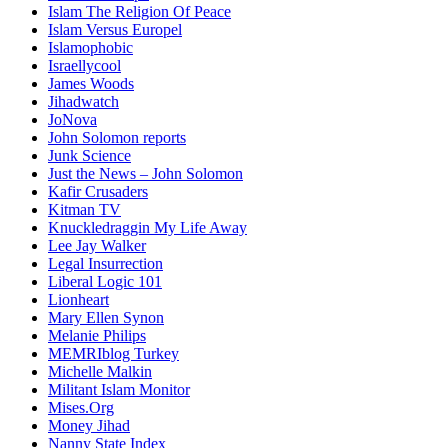
Islam The Religion Of Peace
Islam Versus Europe
l
Islamophobic
Israellycool
James Woods
Jihadwatch
JoNova
John Solomon reports
Junk Science
Just the News – John Solomon
Kafir Crusaders
Kitman TV
Knuckledraggin My Life Away
Lee Jay Walker
Legal Insurrection
Liberal Logic 101
Lionheart
Mary Ellen Synon
Melanie Philips
MEMRIblog Turkey
Michelle Malkin
Militant Islam Monitor
Mises.Org
Money Jihad
Nanny State Index