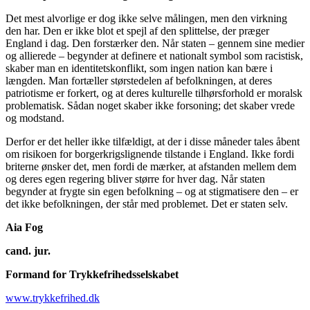
Det mest alvorlige er dog ikke selve målingen, men den virkning
den har. Den er ikke blot et spejl af den splittelse, der præger
England i dag. Den forstærker den. Når staten – gennem sine medier
og allierede – begynder at definere et nationalt symbol som racistisk,
skaber man en identitetskonflikt, som ingen nation kan bære i
længden. Man fortæller størstedelen af befolkningen, at deres
patriotisme er forkert, og at deres kulturelle tilhørsforhold er moralsk
problematisk. Sådan noget skaber ikke forsoning; det skaber vrede
og modstand.
Derfor er det heller ikke tilfældigt, at der i disse måneder tales åbent
om risikoen for borgerkrigslignende tilstande i England. Ikke fordi
briterne ønsker det, men fordi de mærker, at afstanden mellem dem
og deres egen regering bliver større for hver dag. Når staten
begynder at frygte sin egen befolkning – og at stigmatisere den – er
det ikke befolkningen, der står med problemet. Det er staten selv.
Aia Fog
cand. jur.
Formand for Trykkefrihedsselskabet
www.trykkefrihed.dk