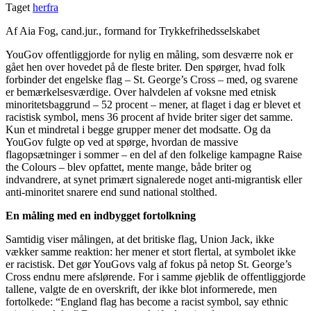
Taget
herfra
Af Aia Fog, cand.jur., formand for Trykkefrihedsselskabet
YouGov offentliggjorde for nylig en måling, som desværre nok er
gået hen over hovedet på de fleste briter. Den spørger, hvad folk
forbinder det engelske flag – St. George’s Cross – med, og svarene
er bemærkelsesværdige. Over halvdelen af voksne med etnisk
minoritetsbaggrund – 52 procent – mener, at flaget i dag er blevet et
racistisk symbol, mens 36 procent af hvide briter siger det samme.
Kun et mindretal i begge grupper mener det modsatte. Og da
YouGov fulgte op ved at spørge, hvordan de massive
flagopsætninger i sommer – en del af den folkelige kampagne Raise
the Colours – blev opfattet, mente mange, både briter og
indvandrere, at synet primært signalerede noget anti-migrantisk eller
anti-minoritet snarere end sund national stolthed.
En måling med en indbygget fortolkning
Samtidig viser målingen, at det britiske flag, Union Jack, ikke
vækker samme reaktion: her mener et stort flertal, at symbolet ikke
er racistisk. Det gør YouGovs valg af fokus på netop St. George’s
Cross endnu mere afslørende. For i samme øjeblik de offentliggjorde
tallene, valgte de en overskrift, der ikke blot informerede, men
fortolkede: “England flag has become a racist symbol, say ethnic