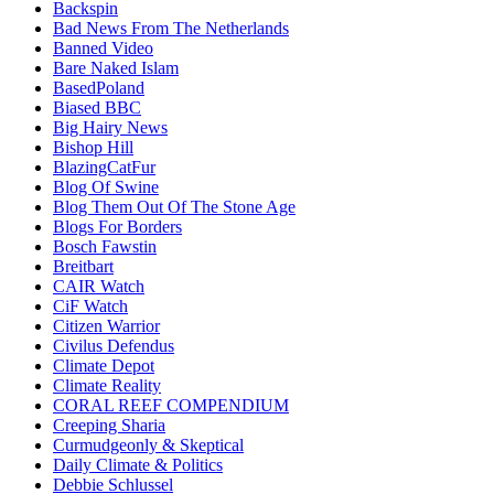
Backspin
Bad News From The Netherlands
Banned Video
Bare Naked Islam
BasedPoland
Biased BBC
Big Hairy News
Bishop Hill
BlazingCatFur
Blog Of Swine
Blog Them Out Of The Stone Age
Blogs For Borders
Bosch Fawstin
Breitbart
CAIR Watch
CiF Watch
Citizen Warrior
Civilus Defendus
Climate Depot
Climate Reality
CORAL REEF COMPENDIUM
Creeping Sharia
Curmudgeonly & Skeptical
Daily Climate & Politics
Debbie Schlussel