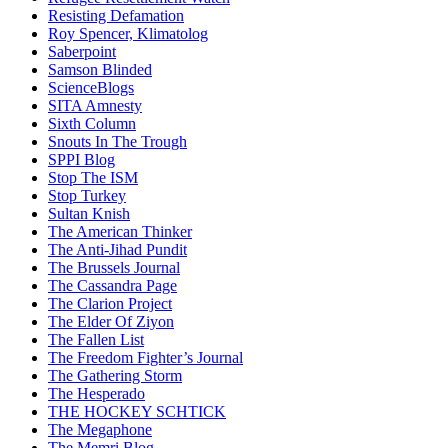
Resisting Defamation
Roy Spencer, Klimatolog
Saberpoint
Samson Blinded
ScienceBlogs
SITA Amnesty
Sixth Column
Snouts In The Trough
SPPI Blog
Stop The ISM
Stop Turkey
Sultan Knish
The American Thinker
The Anti-Jihad Pundit
The Brussels Journal
The Cassandra Page
The Clarion Project
The Elder Of Ziyon
The Fallen List
The Freedom Fighter’s Journal
The Gathering Storm
The Hesperado
THE HOCKEY SCHTICK
The Megaphone
The Memri Blog