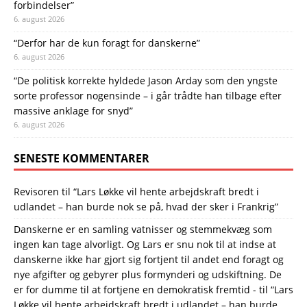
forbindelser”
6. august 2026
“Derfor har de kun foragt for danskerne”
6. august 2026
“De politisk korrekte hyldede Jason Arday som den yngste
sorte professor nogensinde – i går trådte han tilbage efter
massive anklage for snyd”
6. august 2026
SENESTE KOMMENTARER
Revisoren
til
“Lars Løkke vil hente arbejdskraft bredt i
udlandet – han burde nok se på, hvad der sker i Frankrig”
Danskerne er en samling vatnisser og stemmekvæg som
ingen kan tage alvorligt. Og Lars er snu nok til at indse at
danskerne ikke har gjort sig fortjent til andet end foragt og
nye afgifter og gebyrer plus formynderi og udskiftning. De
er for dumme til at fortjene en demokratisk fremtid -
til
“Lars
Løkke vil hente arbejdskraft bredt i udlandet – han burde