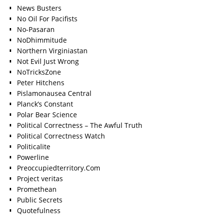
News Busters
No Oil For Pacifists
No-Pasaran
NoDhimmitude
Northern Virginiastan
Not Evil Just Wrong
NoTricksZone
Peter Hitchens
Pislamonausea Central
Planck’s Constant
Polar Bear Science
Political Correctness – The Awful Truth
Political Correctness Watch
Politicalite
Powerline
Preoccupiedterritory.Com
Project veritas
Promethean
Public Secrets
Quotefulness