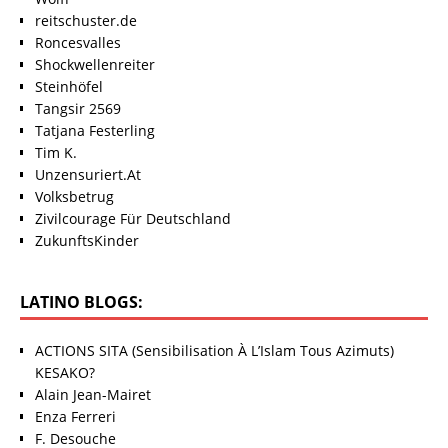
reitschuster.de
Roncesvalles
Shockwellenreiter
Steinhöfel
Tangsir 2569
Tatjana Festerling
Tim K.
Unzensuriert.At
Volksbetrug
Zivilcourage Für Deutschland
ZukunftsKinder
LATINO BLOGS:
ACTIONS SITA (Sensibilisation À L’Islam Tous Azimuts)
KESAKO?
Alain Jean-Mairet
Enza Ferreri
F. Desouche