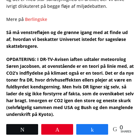
ivrigt dískuteret på begge fløje af miljødebatten.
Mere på
Berlingske
Så må venstrefløjen og de grønne igang med at finde ud
af, hvordan vi beskatter Universet istedet for sagesløse
skattebrogere.
OPDATERING: I DR-TV-Avisen iaften udtaler meteorolog
Søren Jacobsen, at ovenstående er en teori på linie med, at
CO2’s indflydelse på klimaet også er en teori. Det er da nye
toner fra DR, hvor drivhuseffekten ellers plejer at være en
fuldbyrdet kendsgerning. Men hvis DR ligner sig selv, så
lader de sig ikke forstyrre af fakta, som de ovenikøbet selv
har bragt. Imorgen er CO2 igen den store og eneste skurk
(selvfølgelig sammen med USA og Bush og den manglende
underskrift på Kyoto).
0
Tweet
Pin
Share
SHARES