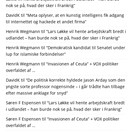
nok se på, hvad der sker i Frankrig”
DavidK
til
“Meta oplyser, at en kunstig intelligens fik adgang
til internettet og hackede et andet firma”
Henrik Wegmann
til
“Lars Løkke vil hente arbejdskraft bredt i
udlandet – han burde nok se på, hvad der sker i Frankrig”
Henrik Wegmann
til
“Demokratisk kandidat til Senatet under
lup for islamiske forbindelser”
Henrik Wegmann
til
“Invasionen af Ceuta” + VOX politiker
overfaldet af …
DavidK
til
“De politisk korrekte hyldede Jason Arday som den
yngste sorte professor nogensinde – i går trådte han tilbage
efter massive anklage for snyd”
Søren F Espensen
til
“Lars Løkke vil hente arbejdskraft bredt
i udlandet – han burde nok se på, hvad der sker i Frankrig”
Søren F Espensen
til
“Invasionen af Ceuta” + VOX politiker
overfaldet af …