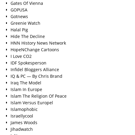
Gates Of Vienna
GOPUSA
Gotnews
Greenie Watch
Halal Pig
Hide The Decline
HNN History News Network
HopeNChange Cartoons
I Love CO2
IDF Spokesperson
Infidel Bloggers Alliance
IQ & PC — By Chris Brand
Iraq The Model
Islam In Europe
Islam The Religion Of Peace
Islam Versus Europe
l
Islamophobic
Israellycool
James Woods
Jihadwatch