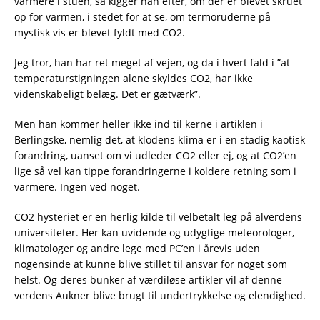
varmere i stuen, så kigger han efter, om der er blevet skruet
op for varmen, i stedet for at se, om termoruderne på
mystisk vis er blevet fyldt med CO2.
Jeg tror, han har ret meget af vejen, og da i hvert fald i ”at
temperaturstigningen alene skyldes CO2, har ikke
videnskabeligt belæg. Det er gætværk”.
Men han kommer heller ikke ind til kerne i artiklen i
Berlingske, nemlig det, at klodens klima er i en stadig kaotisk
forandring, uanset om vi udleder CO2 eller ej, og at CO2’en
lige så vel kan tippe forandringerne i koldere retning som i
varmere. Ingen ved noget.
CO2 hysteriet er en herlig kilde til velbetalt leg på alverdens
universiteter. Her kan uvidende og udygtige meteorologer,
klimatologer og andre lege med PC’en i årevis uden
nogensinde at kunne blive stillet til ansvar for noget som
helst. Og deres bunker af værdiløse artikler vil af denne
verdens Aukner blive brugt til undertrykkelse og elendighed.