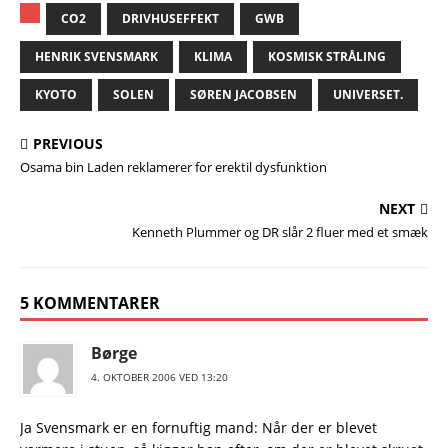
CO2
DRIVHUSEFFEKT
GWB
HENRIK SVENSMARK
KLIMA
KOSMISK STRÅLING
KYOTO
SOLEN
SØREN JACOBSEN
UNIVERSET.
PREVIOUS
Osama bin Laden reklamerer for erektil dysfunktion
NEXT
Kenneth Plummer og DR slår 2 fluer med et smæk
5 KOMMENTARER
Børge
4. OKTOBER 2006 VED 13:20
Ja Svensmark er en fornuftig mand: Når der er blevet