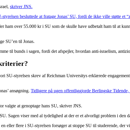
srael,
skriver JNS.
-styrelsen besluttede at fratage Jonas’ SU, fordi de ikke ville støtte et “z
lder ham over 55.000 kr i SU som de skulle have udbetalt ham til at kunn
age SU’en til Jonas.
komme til bunds i sagen, fordi det afspejler, hvordan anti-israelism, an
kriterier?
ori SU-styrelsen skrev af Reichman Universitys erklærede engagement 
Jonas’ ansøgning.
Tidligere på ugen offentliggjorde Berlingske Tidende,
for valgte at genoptage hans SU, skriver JNS.
s SU. Sagen viser med al tydelighed at der er et alvorligt problem i den
n eller flere i SU-styrelsen forsøger at stoppe SU til studerende, der vi