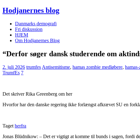
Hodjanernes blog
Danmarks demografi
Fri diskussion
HJEM
Om Hodjanernes Blog
“Derfor søger dansk studerende om aktinds
2. juli 2026
trumfes
Antisemitisme
,
hamas zombie medløbere
,
hamas-z
TrumfEs
7
Det skriver Rika Greenberg om her
Hvorfor har den danske regering ikke forlængst afkrævet SU en forklar
Taget
herfra
Jonas Blüdnikow: – Det er vigtigt at komme til bunds i sagen, fordi d