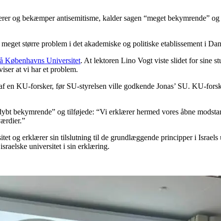
erer og bekæmper antisemitisme, kalder sagen “meget bekymrende” og un
t meget større problem i det akademiske og politiske etablissement i Da
på Københavns Universitet
. At lektoren Lino Vogt viste slidet for sine
viser at vi har et problem.
af en KU-forsker, før SU-styrelsen ville godkende Jonas’ SU. KU-forsk
 “dybt bekymrende” og tilføjede: “Vi erklærer hermed vores åbne modst
ærdier.”
itet og erklærer sin tilslutning til de grundlæggende principper i Israel
israelske universitet i sin erklæring.