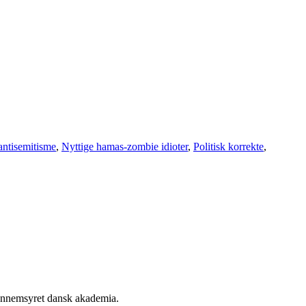
antisemitisme
,
Nyttige hamas-zombie idioter
,
Politisk korrekte
,
 gennemsyret dansk akademia.