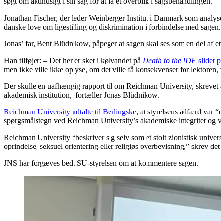
søgt om aktindsigt i sin sag for at få et overblik i sagsbehandlingen.
Jonathan Fischer, der leder Weinberger Institut i Danmark som analys
danske love om ligestilling og diskrimination i forbindelse med sagen.
Jonas’ far, Bent Blüdnikow, påpeger at sagen skal ses som en del af e
Han tilføjer: – Det her er sket i kølvandet på
Death to the IDF
slidet 
men ikke ville ikke oplyse, om det ville få konsekvenser for lektoren, 
Der skulle en uafhængig rapport til om Reichman University, skrevet 
akademisk institution, fortæller Jonas Blüdnikow.
Reichman University udtalte til Berlingske
, at styrelsens adfærd var
spørgsmålstegn ved Reichman University’s akademiske integritet og v
Reichman University “beskriver sig selv som et stolt zionistisk univers
oprindelse, seksuel orientering eller religiøs overbevisning,” skrev det 
JNS har forgæves bedt SU-styrelsen om at kommentere sagen.