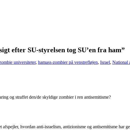
igt efter SU-styrelsen tog SU’en fra ham”
ombie universiteter
,
hamass-zombier på venstrefløjen
,
Israel
,
National 
ing og straffet den/de skyldige zombier i ren antisemitisme?
et afspejler, hvordan anti-israelism, antizionisme og antisemitisme har