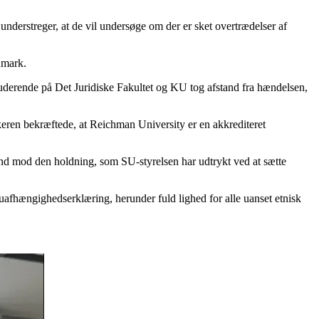
derstreger, at de vil undersøge om der er sket overtrædelser af
nmark.
 studerende på Det Juridiske Fakultet og KU tog afstand fra hændelsen,
eren bekræftede, at Reichman University er en akkrediteret
and mod den holdning, som SU-styrelsen har udtrykt ved at sætte
s uafhængighedserklæring, herunder fuld lighed for alle uanset etnisk