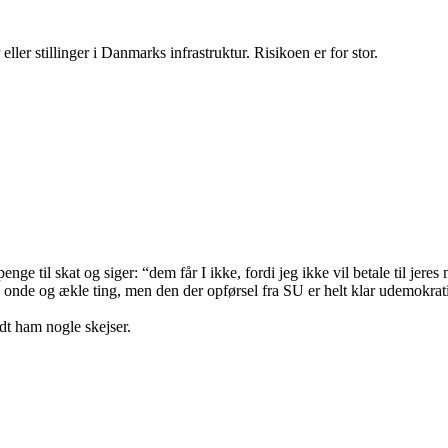
eller stillinger i Danmarks infrastruktur. Risikoen er for stor.
penge til skat og siger: “dem får I ikke, fordi jeg ikke vil betale til j
se onde og ækle ting, men den der opførsel fra SU er helt klar udemokrati
dt ham nogle skejser.