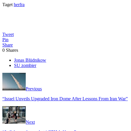
Taget
herfra
Tweet
Pin
Share
0
Shares
Jonas Blüdnikow
SU zombier
Previous
“Israel Unveils Upgraded Iron Dome After Lessons From Iran War”
Next