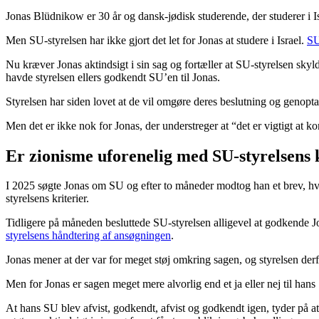
Jonas Blüdnikow er 30 år og dansk-jødisk studerende, der studerer i I
Men SU-styrelsen har ikke gjort det let for Jonas at studere i Israel.
SU
Nu kræver Jonas aktindsigt i sin sag og fortæller at SU-styrelsen sky
havde styrelsen ellers godkendt SU’en til Jonas.
Styrelsen har siden lovet at de vil omgøre deres beslutning og genopt
Men det er ikke nok for Jonas, der understreger at “det er vigtigt at 
Er zionisme uforenelig med SU-styrelsens 
I 2025 søgte Jonas om SU og efter to måneder modtog han et brev, hv
styrelsens kriterier.
Tidligere på måneden besluttede SU-styrelsen alligevel at godkende 
styrelsens håndtering af ansøgningen
.
Jonas mener at der var for meget støj omkring sagen, og styrelsen der
Men for Jonas er sagen meget mere alvorlig end et ja eller nej til han
At hans SU blev afvist, godkendt, afvist og godkendt igen, tyder på at e