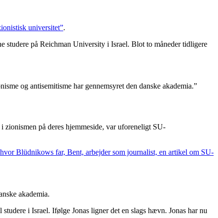
ionistisk universitet”
.
e studere på Reichman University i Israel. Blot to måneder tidligere
tizionisme og antisemitisme har gennemsyret den danske akademia.”
i zionismen på deres hjemmeside, var uforeneligt SU-
 hvor Blüdnikows far, Bent, arbejder som journalist, en artikel om SU-
 danske akademia.
l studere i Israel. Ifølge Jonas ligner det en slags hævn. Jonas har nu