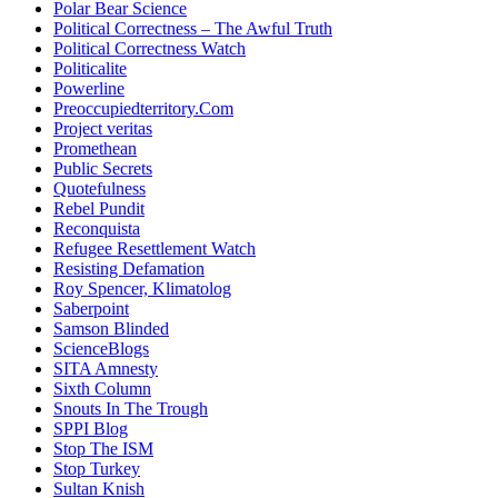
Polar Bear Science
Political Correctness – The Awful Truth
Political Correctness Watch
Politicalite
Powerline
Preoccupiedterritory.Com
Project veritas
Promethean
Public Secrets
Quotefulness
Rebel Pundit
Reconquista
Refugee Resettlement Watch
Resisting Defamation
Roy Spencer, Klimatolog
Saberpoint
Samson Blinded
ScienceBlogs
SITA Amnesty
Sixth Column
Snouts In The Trough
SPPI Blog
Stop The ISM
Stop Turkey
Sultan Knish