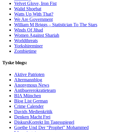
Velvet Glove, Iron Fist
Walid Shoebat
Watts Up With That?
We Are Government
William M Briggs – Statistician To The Stars
Winds Of Jihad
Women Against Shariah
Worldthreats
Yorkshireminer
Zombietime
Tyske blogs:
Aktive Patrioten
Altermannblog
Anonymous News
Antibuererokratieteam
BIA München
Blog List German
Crime Calender
Davids Medienkritik
Denken Macht Frei
DiskursKorrekt Im Tagesspiegel
Goethe Und Der “Prophet” Mohammed