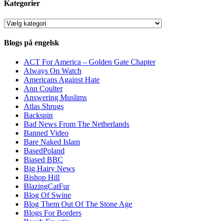
Kategorier
Kategorier
Blogs på engelsk
ACT For America – Golden Gate Chapter
Always On Watch
Americans Against Hate
Ann Coulter
Answering Muslims
Atlas Shrugs
Backspin
Bad News From The Netherlands
Banned Video
Bare Naked Islam
BasedPoland
Biased BBC
Big Hairy News
Bishop Hill
BlazingCatFur
Blog Of Swine
Blog Them Out Of The Stone Age
Blogs For Borders