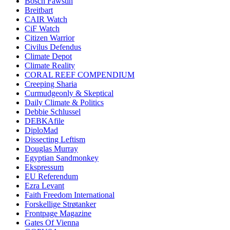
Bosch Fawstin
Breitbart
CAIR Watch
CiF Watch
Citizen Warrior
Civilus Defendus
Climate Depot
Climate Reality
CORAL REEF COMPENDIUM
Creeping Sharia
Curmudgeonly & Skeptical
Daily Climate & Politics
Debbie Schlussel
DEBKAfile
DiploMad
Dissecting Leftism
Douglas Murray
Egyptian Sandmonkey
Ekspressum
EU Referendum
Ezra Levant
Faith Freedom International
Forskellige Strøtanker
Frontpage Magazine
Gates Of Vienna