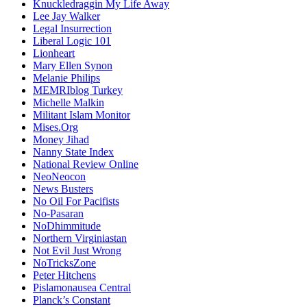
Knuckledraggin My Life Away
Lee Jay Walker
Legal Insurrection
Liberal Logic 101
Lionheart
Mary Ellen Synon
Melanie Philips
MEMRIblog Turkey
Michelle Malkin
Militant Islam Monitor
Mises.Org
Money Jihad
Nanny State Index
National Review Online
NeoNeocon
News Busters
No Oil For Pacifists
No-Pasaran
NoDhimmitude
Northern Virginiastan
Not Evil Just Wrong
NoTricksZone
Peter Hitchens
Pislamonausea Central
Planck’s Constant