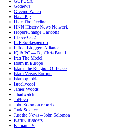
GOPUSA
Gotnews
Greenie Watch
Halal Pig
Hide The Decline
HNN History News Network
HopeNChange Cartoons
I Love CO2
IDF Spokesperson
Infidel Bloggers Alliance
IQ & PC — By Chris Brand
Iraq The Model
Islam In Europe
Islam The Religion Of Peace
Islam Versus Europe
l
Islamophobic
Israellycool
James Woods
Jihadwatch
JoNova
John Solomon reports
Junk Science
Just the News – John Solomon
Kafir Crusaders
Kitman TV