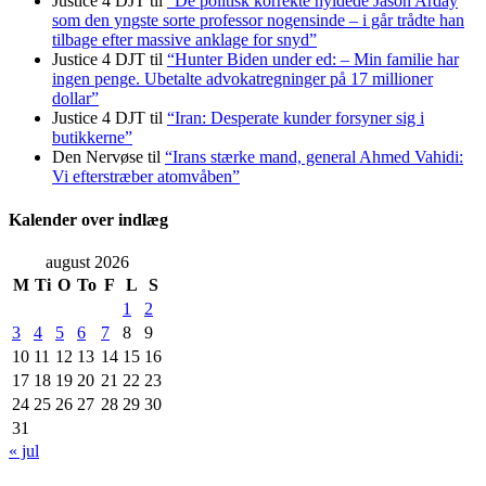
Justice 4 DJT
til
“De politisk korrekte hyldede Jason Arday
som den yngste sorte professor nogensinde – i går trådte han
tilbage efter massive anklage for snyd”
Justice 4 DJT
til
“Hunter Biden under ed: – Min familie har
ingen penge. Ubetalte advokat­regninger på 17 millioner
dollar”
Justice 4 DJT
til
“Iran: Desperate kunder forsyner sig i
butikkerne”
Den Nervøse
til
“Irans stærke mand, general Ahmed Vahidi:
Vi efterstræber atomvåben”
Kalender over indlæg
august 2026
M
Ti
O
To
F
L
S
1
2
3
4
5
6
7
8
9
10
11
12
13
14
15
16
17
18
19
20
21
22
23
24
25
26
27
28
29
30
31
« jul