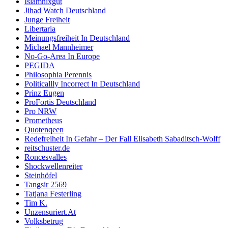
Islamnixgut
Jihad Watch Deutschland
Junge Freiheit
Libertaria
Meinungsfreiheit In Deutschland
Michael Mannheimer
No-Go-Area In Europe
PEGIDA
Philosophia Perennis
Politicallly Incorrect In Deutschland
Prinz Eugen
ProFortis Deutschland
Pro NRW
Prometheus
Quotenqeen
Redefreiheit In Gefahr – Der Fall Elisabeth Sabaditsch-Wolff
reitschuster.de
Roncesvalles
Shockwellenreiter
Steinhöfel
Tangsir 2569
Tatjana Festerling
Tim K.
Unzensuriert.At
Volksbetrug