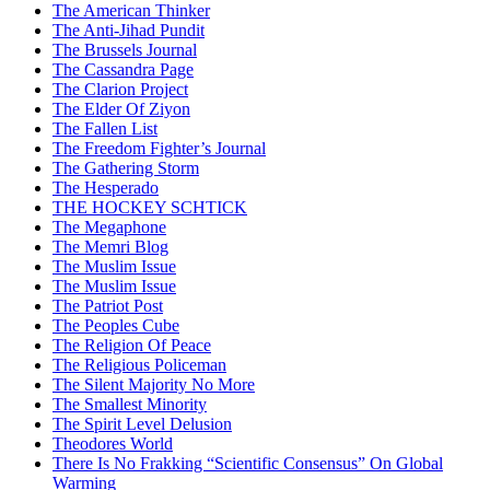
The American Thinker
The Anti-Jihad Pundit
The Brussels Journal
The Cassandra Page
The Clarion Project
The Elder Of Ziyon
The Fallen List
The Freedom Fighter’s Journal
The Gathering Storm
The Hesperado
THE HOCKEY SCHTICK
The Megaphone
The Memri Blog
The Muslim Issue
The Muslim Issue
The Patriot Post
The Peoples Cube
The Religion Of Peace
The Religious Policeman
The Silent Majority No More
The Smallest Minority
The Spirit Level Delusion
Theodores World
There Is No Frakking “Scientific Consensus” On Global
Warming