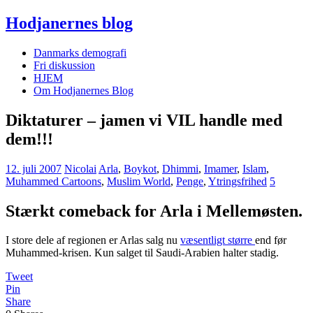
Hodjanernes blog
Danmarks demografi
Fri diskussion
HJEM
Om Hodjanernes Blog
Diktaturer – jamen vi VIL handle med
dem!!!
12. juli 2007
Nicolai
Arla
,
Boykot
,
Dhimmi
,
Imamer
,
Islam
,
Muhammed Cartoons
,
Muslim World
,
Penge
,
Ytringsfrihed
5
Stærkt comeback for Arla i Mellemøsten.
I store dele af regionen er Arlas salg nu
væsentligt større
end før
Muhammed-krisen. Kun salget til Saudi-Arabien halter stadig.
Tweet
Pin
Share