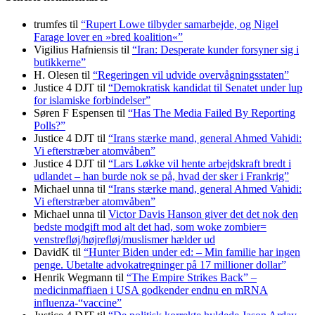
trumfes
til
“Rupert Lowe tilbyder samarbejde, og Nigel
Farage lover en »bred koalition«”
Vigilius Hafniensis
til
“Iran: Desperate kunder forsyner sig i
butikkerne”
H. Olesen
til
“Regeringen vil udvide overvågningsstaten”
Justice 4 DJT
til
“Demokratisk kandidat til Senatet under lup
for islamiske forbindelser”
Søren F Espensen
til
“Has The Media Failed By Reporting
Polls?”
Justice 4 DJT
til
“Irans stærke mand, general Ahmed Vahidi:
Vi efterstræber atomvåben”
Justice 4 DJT
til
“Lars Løkke vil hente arbejdskraft bredt i
udlandet – han burde nok se på, hvad der sker i Frankrig”
Michael unna
til
“Irans stærke mand, general Ahmed Vahidi:
Vi efterstræber atomvåben”
Michael unna
til
Victor Davis Hanson giver det det nok den
bedste modgift mod alt det had, som woke zombier=
venstrefløj/højrefløj/muslismer hælder ud
DavidK
til
“Hunter Biden under ed: – Min familie har ingen
penge. Ubetalte advokat­regninger på 17 millioner dollar”
Henrik Wegmann
til
“The Empire Strikes Back” –
medicinmaffiaen i USA godkender endnu en mRNA
influenza-“vaccine”