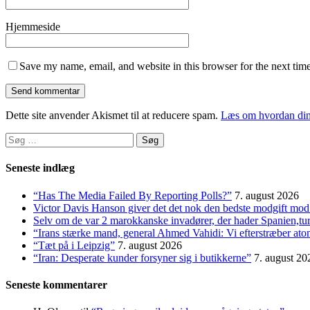
Hjemmeside
Save my name, email, and website in this browser for the next tim
Dette site anvender Akismet til at reducere spam.
Læs om hvordan din
Søg
efter:
Seneste indlæg
“Has The Media Failed By Reporting Polls?”
7. august 2026
Victor Davis Hanson giver det det nok den bedste modgift mod 
Selv om de var 2 marokkanske invadører, der hader Spanien,t
“Irans stærke mand, general Ahmed Vahidi: Vi efterstræber at
“Tæt på i Leipzig”
7. august 2026
“Iran: Desperate kunder forsyner sig i butikkerne”
7. august 20
Seneste kommentarer