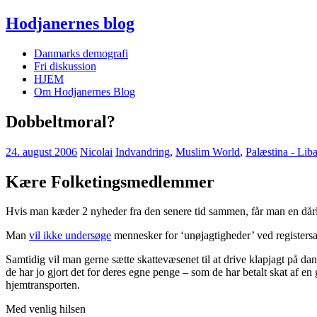
Hodjanernes blog
Danmarks demografi
Fri diskussion
HJEM
Om Hodjanernes Blog
Dobbeltmoral?
24. august 2006
Nicolai
Indvandring
,
Muslim World
,
Palæstina - Lib
Kære Folketingsmedlemmer
Hvis man kæder 2 nyheder fra den senere tid sammen, får man en dår
Man
vil ikke undersøge
mennesker for ‘unøjagtigheder’ ved registersa
Samtidig vil man gerne sætte skattevæsenet til at drive klapjagt på da
de har jo gjort det for deres egne penge – som de har betalt skat af en 
hjemtransporten.
Med venlig hilsen