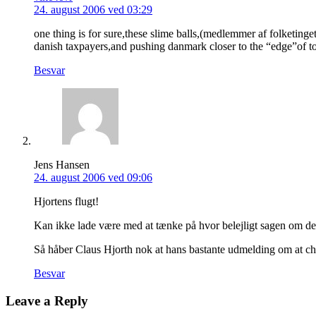
24. august 2006 ved 03:29
one thing is for sure,these slime balls,(medlemmer af folketinge
danish taxpayers,and pushing danmark closer to the “edge”of tot
Besvar
Jens Hansen
24. august 2006 ved 09:06
Hjortens flugt!
Kan ikke lade være med at tænke på hvor belejligt sagen om de 
Så håber Claus Hjorth nok at hans bastante udmelding om at che
Besvar
Leave a Reply