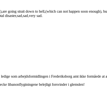
t),are going strait down to hell,(which can not happen soon enough), but
al disaster,sad,sad,very sad.
ledige som arbejdsformidlingen i Frederiksborg amt ikke formåede at a
cke libanonflygtningene belejligt forsvinder i glemslen!