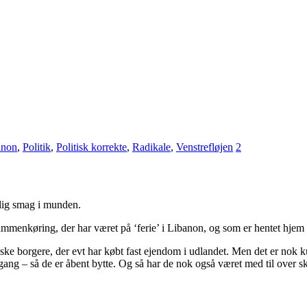
anon
,
Politik
,
Politisk korrekte
,
Radikale
,
Venstrefløjen
2
lig smag i munden.
mmenkøring, der har været på ‘ferie’ i Libanon, og som er hentet hjem p
nske borgere, der evt har købt fast ejendom i udlandet. Men det er nok k
gang – så de er åbent bytte. Og så har de nok også været med til over ska