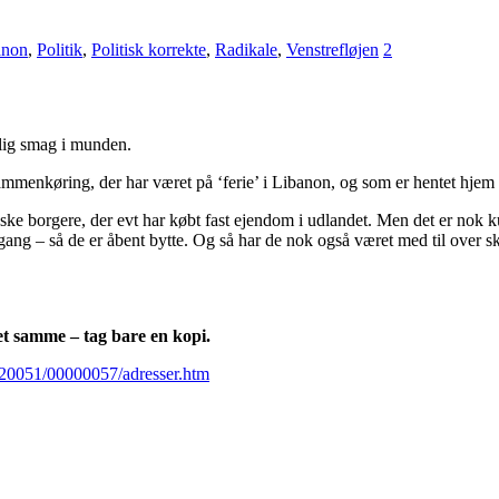
anon
,
Politik
,
Politisk korrekte
,
Radikale
,
Venstrefløjen
2
lig smag i munden.
mmenkøring, der har været på ‘ferie’ i Libanon, og som er hentet hjem p
nske borgere, der evt har købt fast ejendom i udlandet. Men det er nok k
gang – så de er åbent bytte. Og så har de nok også været med til over ska
et samme – tag bare en kopi.
g/20051/00000057/adresser.htm