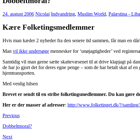
Dobbeltmoral?
24. august 2006
Nicolai
Indvandring
,
Muslim World
,
Palæstina - Lib
Kære Folketingsmedlemmer
Hvis man kæder 2 nyheder fra den senere tid sammen, får man en dår
Man
vil ikke undersøge
mennesker for ‘unøjagtigheder’ ved registersa
Samtidig vil man gerne sætte skattevæsenet til at drive klapjagt på da
de har jo gjort det for deres egne penge – som de har betalt skat af en 
hjemtransporten.
Med venlig hilsen
Brevet er sendt til en stribe folketingsmedlemmer. Du kan gøre d
Her er der masser af adresser
:
http://www.folketinget.dk/?/samlin
Previous
Dobbeltmoral?
Next