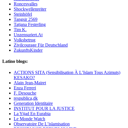
Roncesvalles
Shockwellenreiter
Steinhöfel
Tangsir 2569
Tatjana Festerling
Tim K.
Unzensuriert.At
Volksbetrug
Zivilcourage Für Deutschland
ZukunftsKinder
Latino blogs:
ACTIONS SITA (Sensibilisation À L’Islam Tous Azimuts)
KESAKO?
Alain Jean-Mairet
Enza Ferreri
F. Desouche
respublica,dk
Generation Identitaire
INSTITUT POUR LA JUSTICE
La Yijad En Eurabia
Le Monde Watch
Observatoire De L’islamisation