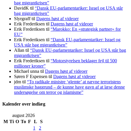
bag migrantkrisen”
DavidK
til
“Dansk EU-parlamentariker: Israel og USA står
bag migrantkrisen”
Slyrgraff
til
Dagens høst af videoer
Erik Frederiksen
til
Dagens høst af videoer
Erik Frederiksen
til
“Marokko: En »strategisk partner« for
EU”
Erik Frederiksen
til
“Dansk EU-parlamentariker: Israel og
USA står bag migrantkrisen”
Allan
til
“Dansk EU-parlamentariker: Israel og USA står bag
migrantkrisen”
Erik Frederiksen
til
“Motorstyrelsen beklager fejl til 500
millioner kroner”
Michael unna
til
Dagens høst af videoer
Søren F Espensen
til
Dagens høst af videoer
jdm
til
“To radikale ministre ‘glemte’ at nævne terroristens
muslimske baggrund – de kunne have gavn af at læse denne
undersøgelse om terror og islamisme”
Kalender over indlæg
august 2026
M
Ti
O
To
F
L
S
1
2