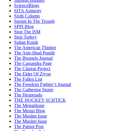
Samson Blinded
ScienceBlogs
SITA Amnesty
Sixth Column
Snouts In The Trough
SPPI Blog
Stop The ISM
Stop Turkey
Sultan Knish
The American Thinker
The Anti-Jihad Pundit
The Brussels Journal
The Cassandra Page
The Clarion Project
The Elder Of Ziyon
The Fallen List
The Freedom Fighter’s Journal
The Gathering Storm
The Hesperado
THE HOCKEY SCHTICK
The Megaphone
The Memri Blog
The Muslim Issue
The Muslim Issue
The Patriot Post