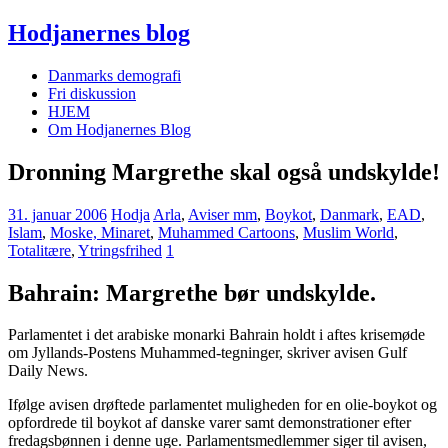
Hodjanernes blog
Danmarks demografi
Fri diskussion
HJEM
Om Hodjanernes Blog
Dronning Margrethe skal også undskylde!
31. januar 2006
Hodja
Arla
,
Aviser mm
,
Boykot
,
Danmark
,
EAD
,
Islam
,
Moske, Minaret
,
Muhammed Cartoons
,
Muslim World
,
Totalitære
,
Ytringsfrihed
1
Bahrain: Margrethe bør undskylde.
Parlamentet i det arabiske monarki Bahrain holdt i aftes krisemøde
om Jyllands-Postens Muhammed-tegninger, skriver avisen Gulf
Daily News.
Ifølge avisen drøftede parlamentet mu­ligheden for en olie-boykot og
opfor­drede til boykot af danske varer samt demonstrationer efter
fredagsbønnen i denne uge. Parlamentsmedlemmer siger til avisen,