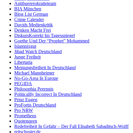
Antibuererokratieteam
BIA München
Blog List German
Crime Calender
Davids Medienkritik
Denken Macht Frei
DiskursKorrekt Im Tagesspiegel
Goethe Und Der “Prophet” Mohammed
Islamnixgut
Jihad Watch Deutschland
Junge Freiheit
Libertaria
Meinungsfreiheit In Deutschland
Michael Mannheimer
No-Go-Area In Europe
PEGIDA
Philosophia Perennis
Politicallly Incorrect In Deutschland
Prinz Eugen
ProFortis Deutschland
Pro NRW
Prometheus
Quotenqeen
Redefreiheit In Gefahr – Der Fall Elisabeth Sabaditsch-Wolff
reitschuster.de