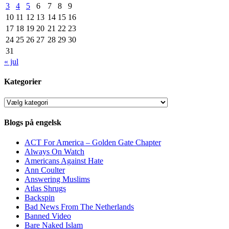
3
4
5
6
7
8
9
10
11
12
13
14
15
16
17
18
19
20
21
22
23
24
25
26
27
28
29
30
31
« jul
Kategorier
Kategorier
Blogs på engelsk
ACT For America – Golden Gate Chapter
Always On Watch
Americans Against Hate
Ann Coulter
Answering Muslims
Atlas Shrugs
Backspin
Bad News From The Netherlands
Banned Video
Bare Naked Islam