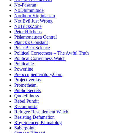
No-Pasaran
NoDhimmitude
Northern Virginiastan
Not Evil Just Wrong
NoTricksZone
Peter Hitchens
Pislamonausea Central
Planck’s Constant
Polar Bear Science
Political Correctness – The Awful Truth
Political Correctness Watch
Politicalite
Powerline
Preoccupiedterritory.Com
Project veritas
Promethean
Public Secrets
Quotefulness
Rebel Pundit
Reconquista
Refugee Resettlement Watch
Resisting Defamation
Roy Spencer, Klimatolog
Saberpoint