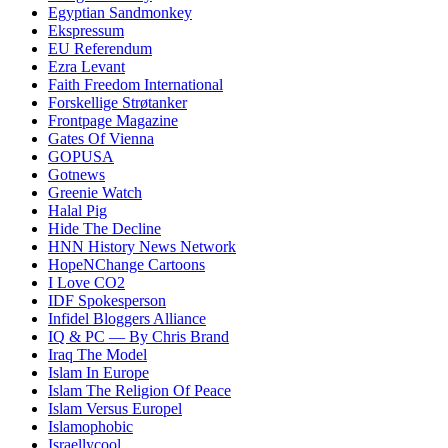
Egyptian Sandmonkey
Ekspressum
EU Referendum
Ezra Levant
Faith Freedom International
Forskellige Strøtanker
Frontpage Magazine
Gates Of Vienna
GOPUSA
Gotnews
Greenie Watch
Halal Pig
Hide The Decline
HNN History News Network
HopeNChange Cartoons
I Love CO2
IDF Spokesperson
Infidel Bloggers Alliance
IQ & PC — By Chris Brand
Iraq The Model
Islam In Europe
Islam The Religion Of Peace
Islam Versus Europe
l
Islamophobic
Israellycool