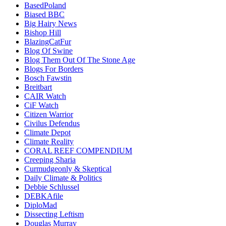
BasedPoland
Biased BBC
Big Hairy News
Bishop Hill
BlazingCatFur
Blog Of Swine
Blog Them Out Of The Stone Age
Blogs For Borders
Bosch Fawstin
Breitbart
CAIR Watch
CiF Watch
Citizen Warrior
Civilus Defendus
Climate Depot
Climate Reality
CORAL REEF COMPENDIUM
Creeping Sharia
Curmudgeonly & Skeptical
Daily Climate & Politics
Debbie Schlussel
DEBKAfile
DiploMad
Dissecting Leftism
Douglas Murray