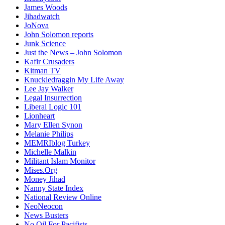
James Woods
Jihadwatch
JoNova
John Solomon reports
Junk Science
Just the News – John Solomon
Kafir Crusaders
Kitman TV
Knuckledraggin My Life Away
Lee Jay Walker
Legal Insurrection
Liberal Logic 101
Lionheart
Mary Ellen Synon
Melanie Philips
MEMRIblog Turkey
Michelle Malkin
Militant Islam Monitor
Mises.Org
Money Jihad
Nanny State Index
National Review Online
NeoNeocon
News Busters
No Oil For Pacifists