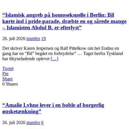
“Islamisk angreb på homoseksuelle i Berlin: Bil
kørte ind i pride-parade, dræbte en og sårede mange
– Islamisten Abdul B. er efterlyst”
26. juli 2026
trumfes
19
Det skriver Karen Jespersen og Ralf Pittelkow om her Endnu en
gang har en “Bil” begået en forbrydelse” … Taget herfra Tyskland
har tilsyneladende oplevet
[…]
Tweet
Pin
Share
0
Shares
“Amalie Lyhne lever i en boble af borgerlig
ønsketænkning”
26. juli 2026
trumfes
6