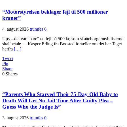
“Motorstyrelsen beklager fejl til 500 millioner
kroner”
4. august 2026
trumfes
6
Ups – det var “bare” en fejl på 500 kr, som skatteborgerne/bilisterne
skal betale … Kasper Erling fra Boosted fortæller om det her Taget
herfra
[…]
Tweet
Pin
Share
0
Shares
“Parents Who Starved Their 75-Day-Old Baby to
Death Will Get No Jail Time After Guilty Plea –
Guess Who the Judge Is”
3. august 2026
trumfes
0