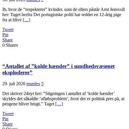
Ih, hvor de “respekterer” kvinder, som de ellers påstår Arnt Jensvoll
her: Taget herfra Det portugisiske politi har reddet en 12-årig pige
fra at blive
[…]
Tweet
Pin
Share
0
Shares
“Antallet af ”kolde hænder” i sundhedsvæsenet
eksploderer”
29. juli 2026
trumfes
5
Det skriver 24nyt her: “Stigningen i antallet af ’kolde hænder’
skyldes det såkaldte ‘afløbsproblem’, hvor der er politisk pres på, at
pengene bliver brugt.” Taget
[…]
Tweet
Pin
Share