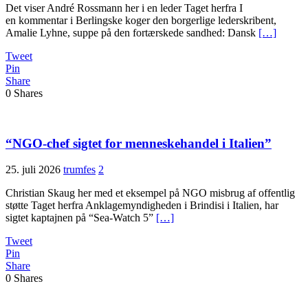
Det viser André Rossmann her i en leder Taget herfra I
en kommentar i Berlingske koger den borgerlige lederskribent,
Amalie Lyhne, suppe på den fortærskede sandhed: Dansk
[…]
Tweet
Pin
Share
0
Shares
“NGO-chef sigtet for menneskehandel i Italien”
25. juli 2026
trumfes
2
Christian Skaug her med et eksempel på NGO misbrug af offentlig
støtte Taget herfra Anklagemyndigheden i Brindisi i Italien, har
sigtet kaptajnen på “Sea-Watch 5”
[…]
Tweet
Pin
Share
0
Shares