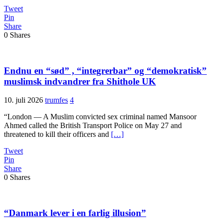
Tweet
Pin
Share
0
Shares
Endnu en “sød” , “integrerbar” og “demokratisk”
muslimsk indvandrer fra Shithole UK
10. juli 2026
trumfes
4
“London — A Muslim convicted sex criminal named Mansoor
Ahmed called the British Transport Police on May 27 and
threatened to kill their officers and
[…]
Tweet
Pin
Share
0
Shares
“Danmark lever i en farlig illusion”