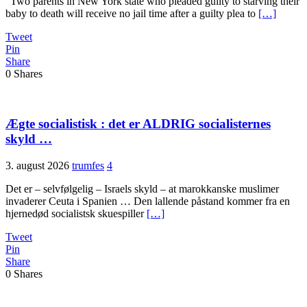
“Two parents in New York state who pleaded guilty to starving their
baby to death will receive no jail time after a guilty plea to
[…]
Tweet
Pin
Share
0
Shares
Ægte socialistisk : det er ALDRIG socialisternes
skyld …
3. august 2026
trumfes
4
Det er – selvfølgelig – Israels skyld – at marokkanske muslimer
invaderer Ceuta i Spanien … Den lallende påstand kommer fra en
hjernedød socialistsk skuespiller
[…]
Tweet
Pin
Share
0
Shares