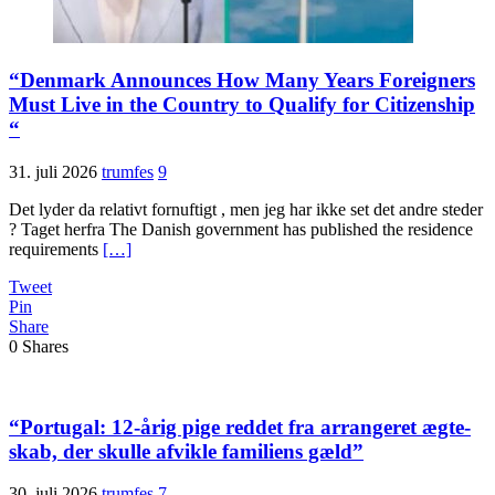
“Denmark Announces How Many Years Foreigners
Must Live in the Country to Qualify for Citizenship
“
31. juli 2026
trumfes
9
Det lyder da relativt fornuftigt , men jeg har ikke set det andre steder
? Taget herfra The Danish government has published the residence
requirements
[…]
Tweet
Pin
Share
0
Shares
“Portugal: 12-årig pige reddet fra arrangeret ægte­
skab, der skulle afvikle familiens gæld”
30. juli 2026
trumfes
7