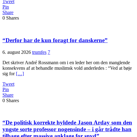
Tweet
Pin
Share
0
Shares
“Derfor har de kun foragt for danskerne”
6. august 2026
trumfes
7
Det skriver André Rossmann om i en leder her om den manglende
konsekvens af at behandle muslimsk vold anderledes : “Ved at bøje
sig for
[…]
Tweet
Pin
Share
0
Shares
“De politisk korrekte hyldede Jason Arday som den
yngste sorte professor nogensinde – i går trådte han
tilbage efter massive anklage for snyd”