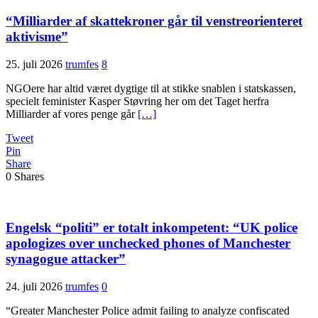
“Milliarder af skattekroner går til venstreorienteret
aktivisme”
25. juli 2026
trumfes
8
NGOere har altid været dygtige til at stikke snablen i statskassen,
specielt feminister Kasper Støvring her om det Taget herfra
Milliarder af vores penge går
[…]
Tweet
Pin
Share
0
Shares
Engelsk “politi” er totalt inkompetent: “UK police
apologizes over unchecked phones of Manchester
synagogue attacker”
24. juli 2026
trumfes
0
“Greater Manchester Police admit failing to analyze confiscated