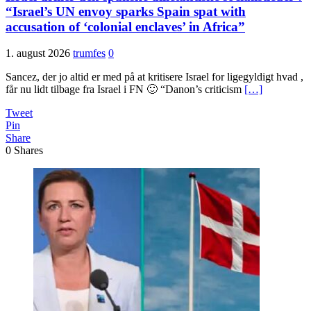
“Israel’s UN envoy sparks Spain spat with
accusation of ‘colonial enclaves’ in Africa”
1. august 2026
trumfes
0
Sancez, der jo altid er med på at kritisere Israel for ligegyldigt hvad ,
får nu lidt tilbage fra Israel i FN 🙂 “Danon’s criticism
[…]
Tweet
Pin
Share
0
Shares