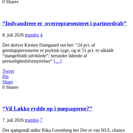
0
Shares
“Indvandrere er overrepræsenteret i partnerdrab”
8. juli 2026
trumfes
4
Det skriver Kirsten Damgaard om her: “24 pct. af
gerningspersonerne er psykisk syge, og at 51 pct. er såkaldt
“mangelfuldt udviklede”; herunder lidende af
personlighedsforstyrrelser”
[…]
Tweet
Pin
Share
0
Shares
“Vil Løkke rydde op i møgsagerne?”
7. juli 2026
trumfes
7
Det spørgsmål stiller Rika Greenberg her Der er vist NUL chance