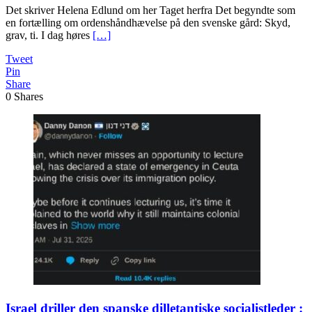
Det skriver Helena Edlund om her Taget herfra Det begyndte som
en fortælling om ordenshåndhævelse på den svenske gård: Skyd,
grav, ti. I dag høres
[…]
Tweet
Pin
Share
0
Shares
Israel driller den spanske dilletantiske socialistleder :