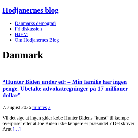
Hodjanernes blog
Danmarks demografi
Fri diskussion
HJEM
Om Hodjanernes Blog
Danmark
“Hunter Biden under ed: – Min familie har ingen
penge. Ubetalte advokat­regninger på 17 millioner
dollar”
7. august 2026
trumfes
3
Vil det sige at ingen gider købe Hunter Bidens “kunst” til kæmpe
overpriser efter at Joe Biden ikke længere er præsindet ? Det skriver
Arnt
[…]