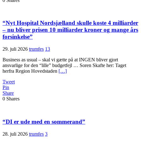
0
Shares
“Nyt Hospital Nordsjælland skulle koste 4 milliarder
– nu bliver prisen 10 milliarder kroner og mange års
forsinkelse”
29. juli 2026
trumfes
13
Business as usual – skal vi gætte på at INGEN bliver gjort
ansvarlige for den “lille” budgetfejl … Soren Skafte her: Taget
herfra Region Hovedstaden
[…]
Tweet
Pin
Share
0
Shares
“DI er ude med en sommerand”
28. juli 2026
trumfes
3