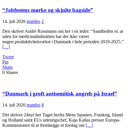
“Jobfestens mørke og skjulte bagside”
14. juli 2026
trumfes
2
Den skriver André Rossmann om her i en leder: “Sandheden er, at
uden for medicinalindustrien har der ikke været
nogen produktivitetsvækst i Danmark i hele perioden 2019-2025.”
[…]
Tweet
Pin
Share
0
Shares
“Danmark i groft antisemitisk angreb på Israel”
14. juli 2026
trumfes
8
Det skriver 24nyt her Taget herfra Mens Spanien, Frankrig, Irland
og Holland samt EUs udenrigschef, Kaja Kallas presser Europa-
Kommissionen til at fremlægge et forslag om
[…]