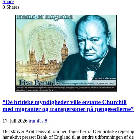
Share
0
Shares
“De britiske myndig­heder ville erstatte Churchill
med migranter og trans­personer på penge­sedlerne”
17. juli 2026
trumfes
8
Det skriver Arnt Jensvoll om her Taget herfra Den britiske regering
har aktivt presset Bank of England til at ændre udformningen af de