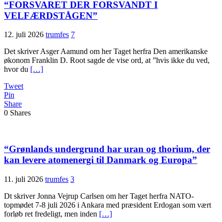
“FORSVARET DER FORSVANDT I
VELFÆRDSTÅGEN”
12. juli 2026
trumfes
7
Det skriver Asger Aamund om her Taget herfra Den amerikanske
økonom Franklin D. Root sagde de vise ord, at ”hvis ikke du ved,
hvor du
[…]
Tweet
Pin
Share
0
Shares
“Grønlands undergrund har uran og thorium, der
kan levere atomenergi til Danmark og Europa”
11. juli 2026
trumfes
3
Dt skriver Jonna Vejrup Carlsen om her Taget herfra NATO-
topmødet 7-8 juli 2026 i Ankara med præsident Erdogan som vært
forløb ret fredeligt, men inden
[…]