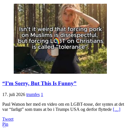
“I’m Sorry, But This Is Funny”
17. juli 2026
trumfes
1
Paul Watson her med en video om en LGBT-tosse, der syntes at det
var “farligt” som trans at bo i Trumps USA og derfor flyttede
[…]
Tweet
Pin