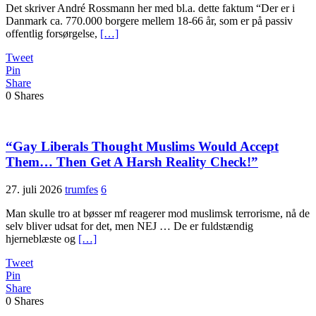
Det skriver André Rossmann her med bl.a. dette faktum “Der er i
Danmark ca. 770.000 borgere mellem 18-66 år, som er på passiv
offentlig forsørgelse,
[…]
Tweet
Pin
Share
0
Shares
“Gay Liberals Thought Muslims Would Accept
Them… Then Get A Harsh Reality Check!”
27. juli 2026
trumfes
6
Man skulle tro at bøsser mf reagerer mod muslimsk terrorisme, nå de
selv bliver udsat for det, men NEJ … De er fuldstændig
hjerneblæste og
[…]
Tweet
Pin
Share
0
Shares