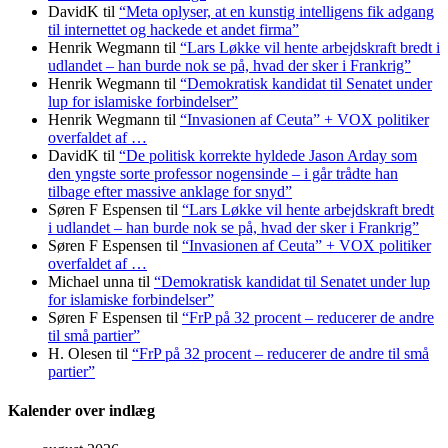
DavidK
til
“Meta oplyser, at en kunstig intelligens fik adgang
til internettet og hackede et andet firma”
Henrik Wegmann
til
“Lars Løkke vil hente arbejdskraft bredt i
udlandet – han burde nok se på, hvad der sker i Frankrig”
Henrik Wegmann
til
“Demokratisk kandidat til Senatet under
lup for islamiske forbindelser”
Henrik Wegmann
til
“Invasionen af Ceuta” + VOX politiker
overfaldet af …
DavidK
til
“De politisk korrekte hyldede Jason Arday som
den yngste sorte professor nogensinde – i går trådte han
tilbage efter massive anklage for snyd”
Søren F Espensen
til
“Lars Løkke vil hente arbejdskraft bredt
i udlandet – han burde nok se på, hvad der sker i Frankrig”
Søren F Espensen
til
“Invasionen af Ceuta” + VOX politiker
overfaldet af …
Michael unna
til
“Demokratisk kandidat til Senatet under lup
for islamiske forbindelser”
Søren F Espensen
til
“FrP på 32 procent – reducerer de andre
til små partier”
H. Olesen
til
“FrP på 32 procent – reducerer de andre til små
partier”
Kalender over indlæg