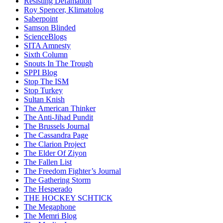
Resisting Defamation
Roy Spencer, Klimatolog
Saberpoint
Samson Blinded
ScienceBlogs
SITA Amnesty
Sixth Column
Snouts In The Trough
SPPI Blog
Stop The ISM
Stop Turkey
Sultan Knish
The American Thinker
The Anti-Jihad Pundit
The Brussels Journal
The Cassandra Page
The Clarion Project
The Elder Of Ziyon
The Fallen List
The Freedom Fighter’s Journal
The Gathering Storm
The Hesperado
THE HOCKEY SCHTICK
The Megaphone
The Memri Blog