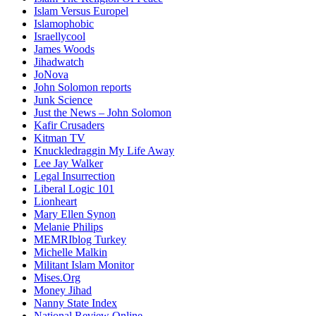
Islam Versus Europe
l
Islamophobic
Israellycool
James Woods
Jihadwatch
JoNova
John Solomon reports
Junk Science
Just the News – John Solomon
Kafir Crusaders
Kitman TV
Knuckledraggin My Life Away
Lee Jay Walker
Legal Insurrection
Liberal Logic 101
Lionheart
Mary Ellen Synon
Melanie Philips
MEMRIblog Turkey
Michelle Malkin
Militant Islam Monitor
Mises.Org
Money Jihad
Nanny State Index
National Review Online