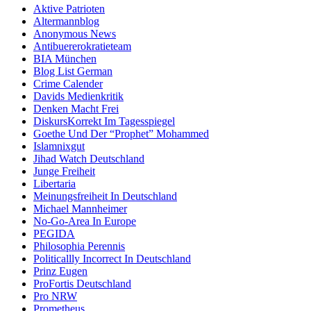
Aktive Patrioten
Altermannblog
Anonymous News
Antibuererokratieteam
BIA München
Blog List German
Crime Calender
Davids Medienkritik
Denken Macht Frei
DiskursKorrekt Im Tagesspiegel
Goethe Und Der “Prophet” Mohammed
Islamnixgut
Jihad Watch Deutschland
Junge Freiheit
Libertaria
Meinungsfreiheit In Deutschland
Michael Mannheimer
No-Go-Area In Europe
PEGIDA
Philosophia Perennis
Politicallly Incorrect In Deutschland
Prinz Eugen
ProFortis Deutschland
Pro NRW
Prometheus