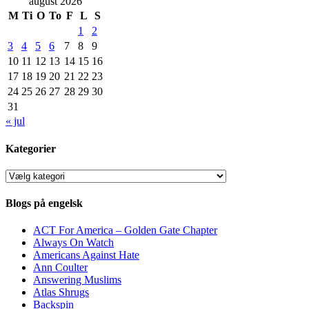
august 2026
M
Ti
O
To
F
L
S
1
2
3
4
5
6
7
8
9
10
11
12
13
14
15
16
17
18
19
20
21
22
23
24
25
26
27
28
29
30
31
« jul
Kategorier
Kategorier
Blogs på engelsk
ACT For America – Golden Gate Chapter
Always On Watch
Americans Against Hate
Ann Coulter
Answering Muslims
Atlas Shrugs
Backspin