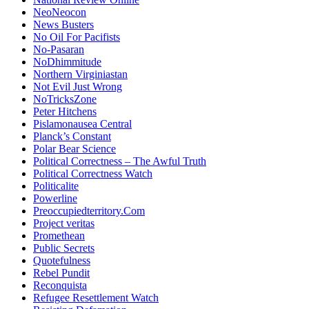
NeoNeocon
News Busters
No Oil For Pacifists
No-Pasaran
NoDhimmitude
Northern Virginiastan
Not Evil Just Wrong
NoTricksZone
Peter Hitchens
Pislamonausea Central
Planck’s Constant
Polar Bear Science
Political Correctness – The Awful Truth
Political Correctness Watch
Politicalite
Powerline
Preoccupiedterritory.Com
Project veritas
Promethean
Public Secrets
Quotefulness
Rebel Pundit
Reconquista
Refugee Resettlement Watch