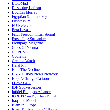
DiploMad
Dissecting Leftism
Douglas Murray
Egyptian Sandmonkey
Ekspressum
EU Referendum
Ezra Levant
Faith Freedom International
Forskellige Strøtanker
Frontpage Magazine
Gates Of Vienna
GOPUSA
Gotnews
Greenie Watch
Halal Pig
Hide The Decline
HNN History News Network
HopeNChange Cartoons
I Love CO2
IDF Spokesperson
Infidel Bloggers Alliance
IQ & PC — By Chris Brand
Iraq The Model
Islam In Europe
Islam The Religion Of Peace