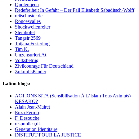
Quotenqeen
Redefreiheit In Gefahr – Der Fall Elisabeth Sabaditsch-Wolff
reitschuster.de
Roncesvalles
Shockwellenreiter
Steinhöfel
Tangsir 2569
Tatjana Festerling
Tim K.
Unzensuriert.At
Volksbetrug
Zivilcourage Für Deutschland
ZukunftsKinder
Latino blogs:
ACTIONS SITA (Sensibilisation À L’Islam Tous Azimuts)
KESAKO?
Alain Jean-Mairet
Enza Ferreri
F. Desouche
respublica,dk
Generation Identitaire
INSTITUT POUR LA JUSTICE