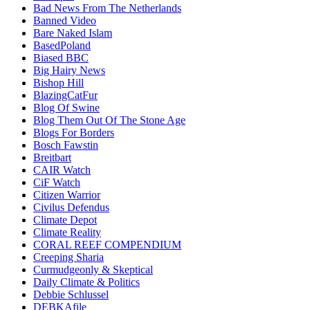
Bad News From The Netherlands
Banned Video
Bare Naked Islam
BasedPoland
Biased BBC
Big Hairy News
Bishop Hill
BlazingCatFur
Blog Of Swine
Blog Them Out Of The Stone Age
Blogs For Borders
Bosch Fawstin
Breitbart
CAIR Watch
CiF Watch
Citizen Warrior
Civilus Defendus
Climate Depot
Climate Reality
CORAL REEF COMPENDIUM
Creeping Sharia
Curmudgeonly & Skeptical
Daily Climate & Politics
Debbie Schlussel
DEBKAfile