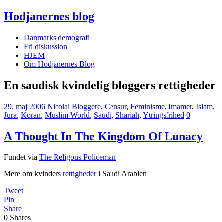
Hodjanernes blog
Danmarks demografi
Fri diskussion
HJEM
Om Hodjanernes Blog
En saudisk kvindelig bloggers rettigheder
29. maj 2006
Nicolai
Bloggere
,
Censur
,
Feminisme
,
Imamer
,
Islam
,
Jura
,
Koran
,
Muslim World
,
Saudi
,
Shariah
,
Ytringsfrihed
0
A Thought In The Kingdom Of Lunacy
Fundet via
The Religous Policeman
Mere om kvinders
rettigheder
i Saudi Arabien
Tweet
Pin
Share
0
Shares