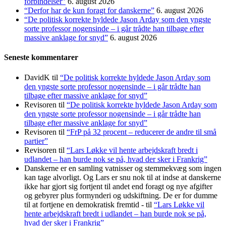
forbindelser”
6. august 2026
“Derfor har de kun foragt for danskerne”
6. august 2026
“De politisk korrekte hyldede Jason Arday som den yngste
sorte professor nogensinde – i går trådte han tilbage efter
massive anklage for snyd”
6. august 2026
Seneste kommentarer
DavidK
til
“De politisk korrekte hyldede Jason Arday som
den yngste sorte professor nogensinde – i går trådte han
tilbage efter massive anklage for snyd”
Revisoren
til
“De politisk korrekte hyldede Jason Arday som
den yngste sorte professor nogensinde – i går trådte han
tilbage efter massive anklage for snyd”
Revisoren
til
“FrP på 32 procent – reducerer de andre til små
partier”
Revisoren
til
“Lars Løkke vil hente arbejdskraft bredt i
udlandet – han burde nok se på, hvad der sker i Frankrig”
Danskerne er en samling vatnisser og stemmekvæg som ingen
kan tage alvorligt. Og Lars er snu nok til at indse at danskerne
ikke har gjort sig fortjent til andet end foragt og nye afgifter
og gebyrer plus formynderi og udskiftning. De er for dumme
til at fortjene en demokratisk fremtid -
til
“Lars Løkke vil
hente arbejdskraft bredt i udlandet – han burde nok se på,
hvad der sker i Frankrig”