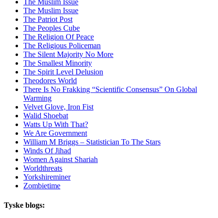
The Muslim Issue
The Muslim Issue
The Patriot Post
The Peoples Cube
The Religion Of Peace
The Religious Policeman
The Silent Majority No More
The Smallest Minority
The Spirit Level Delusion
Theodores World
There Is No Frakking “Scientific Consensus” On Global
Warming
Velvet Glove, Iron Fist
Walid Shoebat
Watts Up With That?
We Are Government
William M Briggs – Statistician To The Stars
Winds Of Jihad
Women Against Shariah
Worldthreats
Yorkshireminer
Zombietime
Tyske blogs: