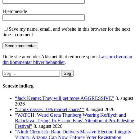
Hjemmeside
Save my name, email, and website in this browser for the next
time I comment.
Dette site anvender Akismet til at reducere spam.
Læs om hvordan
din kommentar bliver behandlet
.
Søg
efter:
Seneste indlæg
“Jack Keane: They will get more AGGRESSIVE”
8. august
2026
“Linux passes 10% market share? “
8. august 2026
“WATCH: Weird Greta Thunberg Wearing Keffiyeh and
Balaclava, Trying To Escape Fans’ Attention at Pro-Palestine
Festival”
8. august 2026
“Ninth Circuit En Banc Delivers Massive Election Integrity
Victory: Arizona Can Now Enforce Voter Registration