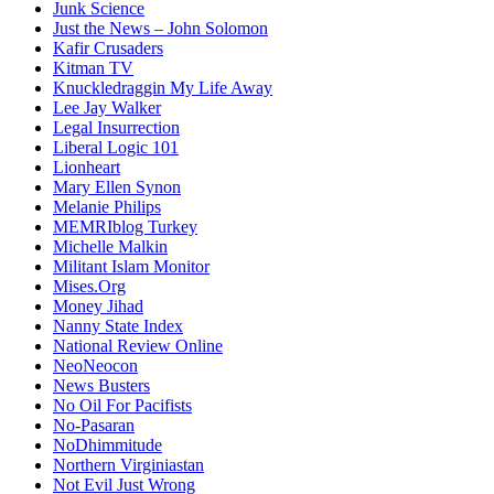
Junk Science
Just the News – John Solomon
Kafir Crusaders
Kitman TV
Knuckledraggin My Life Away
Lee Jay Walker
Legal Insurrection
Liberal Logic 101
Lionheart
Mary Ellen Synon
Melanie Philips
MEMRIblog Turkey
Michelle Malkin
Militant Islam Monitor
Mises.Org
Money Jihad
Nanny State Index
National Review Online
NeoNeocon
News Busters
No Oil For Pacifists
No-Pasaran
NoDhimmitude
Northern Virginiastan
Not Evil Just Wrong