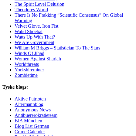
The Spirit Level Delusion
Theodores World
There Is No Frakking “Scientific Consensus” On Global
Warming
Velvet Glove, Iron Fist
Walid Shoebat
Watts Up With That?
We Are Government
William M Briggs – Statistician To The Stars
Winds Of Jihad
Women Against Shariah
Worldthreats
Yorkshireminer
Zombietime
Tyske blogs:
Aktive Patrioten
Altermannblog
Anonymous News
Antibuererokratieteam
BIA München
Blog List German
Crime Calender