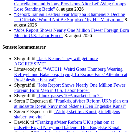
Cancellation and Felony Provisions After Left-Wing Groups
Lose Standing Battle”
8. august 2026
“Report: Iranian Leaders Fear Mojtaba Khamenei’s Decline
— Officials ‘Would Not Be Surprised’ by His Martyrdom”
8.
august 2026
“Jobs Report Shows Nearly One Million Fewer Foreign Born
Men in U.S. Labor Force”
8. august 2026
Seneste kommentarer
Slyrgraff
til
“Jack Keane: They will get more
AGGRESSIVE”
Limewoody
til
“WATCH: Weird Greta Thunberg Wearing
Keffiyeh and Balaclava, Trying To Escape Fans’ Attention at
Pro-Palestine Festival”
Slyrgraff
til
“Jobs Report Shows Nearly One Million Fewer
Foreign Born Men in U.S. Labor Force”
Slyrgraff
til
“Linux passes 10% market share? “
Søren F Espensen
til
“Frankrig afviser Reform UK’s plan om
at indsætte Royal Navy mod bådene i Den Engelske Kanal”
Søren F Espensen
til
“Aldrig sket før: Kunstig intelligens
skaber nye vira”
DavidK
til
“Frankrig afviser Reform UK’s plan om at
indsætte Royal Navy mod bådene i Den Engelske Kanal”