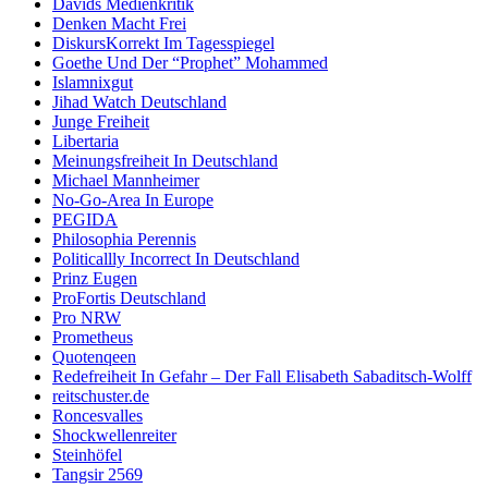
Davids Medienkritik
Denken Macht Frei
DiskursKorrekt Im Tagesspiegel
Goethe Und Der “Prophet” Mohammed
Islamnixgut
Jihad Watch Deutschland
Junge Freiheit
Libertaria
Meinungsfreiheit In Deutschland
Michael Mannheimer
No-Go-Area In Europe
PEGIDA
Philosophia Perennis
Politicallly Incorrect In Deutschland
Prinz Eugen
ProFortis Deutschland
Pro NRW
Prometheus
Quotenqeen
Redefreiheit In Gefahr – Der Fall Elisabeth Sabaditsch-Wolff
reitschuster.de
Roncesvalles
Shockwellenreiter
Steinhöfel
Tangsir 2569