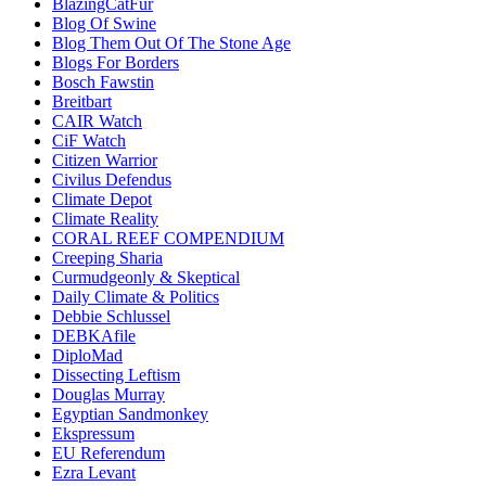
BlazingCatFur
Blog Of Swine
Blog Them Out Of The Stone Age
Blogs For Borders
Bosch Fawstin
Breitbart
CAIR Watch
CiF Watch
Citizen Warrior
Civilus Defendus
Climate Depot
Climate Reality
CORAL REEF COMPENDIUM
Creeping Sharia
Curmudgeonly & Skeptical
Daily Climate & Politics
Debbie Schlussel
DEBKAfile
DiploMad
Dissecting Leftism
Douglas Murray
Egyptian Sandmonkey
Ekspressum
EU Referendum
Ezra Levant