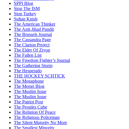
SPPI Blog
Stop The ISM
Stop Turkey
Sultan Knish
The American Thinker
The Anti-Jihad Pundit
The Brussels Journal
The Cassandra Page
The Clarion Project
The Elder Of Ziyon
The Fallen List
The Freedom Fighter’s Journal
The Gathering Storm
The Hesperado
THE HOCKEY SCHTICK
The Megaphone
The Memri Blog
The Muslim Issue
The Muslim Issue
The Patriot Post
The Peoples Cube
The Religion Of Peace
The Religious Policeman
The Silent Majority No More
The Smallest Minority