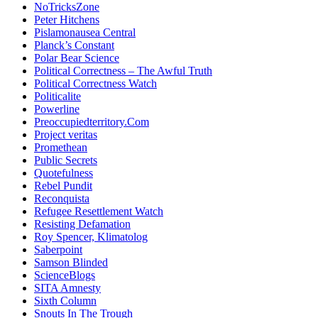
NoTricksZone
Peter Hitchens
Pislamonausea Central
Planck’s Constant
Polar Bear Science
Political Correctness – The Awful Truth
Political Correctness Watch
Politicalite
Powerline
Preoccupiedterritory.Com
Project veritas
Promethean
Public Secrets
Quotefulness
Rebel Pundit
Reconquista
Refugee Resettlement Watch
Resisting Defamation
Roy Spencer, Klimatolog
Saberpoint
Samson Blinded
ScienceBlogs
SITA Amnesty
Sixth Column
Snouts In The Trough