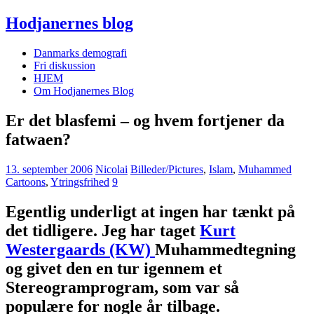
Hodjanernes blog
Danmarks demografi
Fri diskussion
HJEM
Om Hodjanernes Blog
Er det blasfemi – og hvem fortjener da
fatwaen?
13. september 2006
Nicolai
Billeder/Pictures
,
Islam
,
Muhammed
Cartoons
,
Ytringsfrihed
9
Egentlig underligt at ingen har tænkt på
det tidligere. Jeg har taget
Kurt
Westergaards (KW)
Muhammedtegning
og givet den en tur igennem et
Stereogramprogram, som var så
populære for nogle år tilbage.