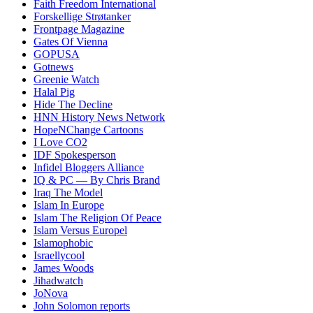
Faith Freedom International
Forskellige Strøtanker
Frontpage Magazine
Gates Of Vienna
GOPUSA
Gotnews
Greenie Watch
Halal Pig
Hide The Decline
HNN History News Network
HopeNChange Cartoons
I Love CO2
IDF Spokesperson
Infidel Bloggers Alliance
IQ & PC — By Chris Brand
Iraq The Model
Islam In Europe
Islam The Religion Of Peace
Islam Versus Europe
l
Islamophobic
Israellycool
James Woods
Jihadwatch
JoNova
John Solomon reports