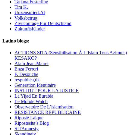
Tatjana Festerling
Tim K.
Unzensuriert.At
Volksbetrug
Zivilcourage Für Deutschland
ZukunftsKinder
Latino blogs:
ACTIONS SITA (Sensibilisation À L’Islam Tous Azimuts)
KESAKO?
Alain Jean-Mairet
Enza Ferreri
F. Desouche
respublica,dk
Generation Identitaire
INSTITUT POUR LA JUSTICE
La Yijad En Eurabia
Le Monde Watch
Observatoire De L’islamisation
RESISTANCE REPUBLICAINE
Riposte Laique
Ripostesita’s Blog
SITAmnesty
Skandinaiv