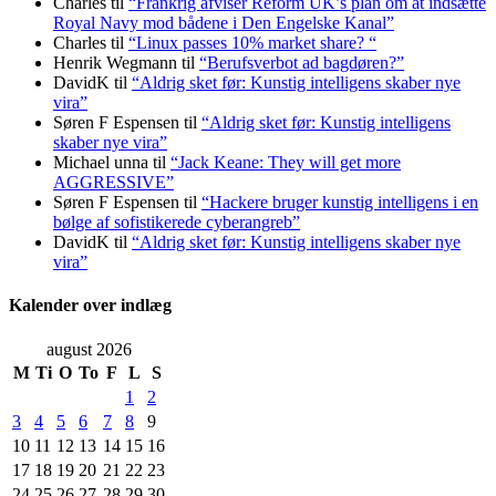
Charles
til
“Frankrig afviser Reform UK’s plan om at indsætte
Royal Navy mod bådene i Den Engelske Kanal”
Charles
til
“Linux passes 10% market share? “
Henrik Wegmann
til
“Berufsverbot ad bagdøren?”
DavidK
til
“Aldrig sket før: Kunstig intelligens skaber nye
vira”
Søren F Espensen
til
“Aldrig sket før: Kunstig intelligens
skaber nye vira”
Michael unna
til
“Jack Keane: They will get more
AGGRESSIVE”
Søren F Espensen
til
“Hackere bruger kunstig intelligens i en
bølge af sofistikerede cyberangreb”
DavidK
til
“Aldrig sket før: Kunstig intelligens skaber nye
vira”
Kalender over indlæg
august 2026
M
Ti
O
To
F
L
S
1
2
3
4
5
6
7
8
9
10
11
12
13
14
15
16
17
18
19
20
21
22
23
24
25
26
27
28
29
30