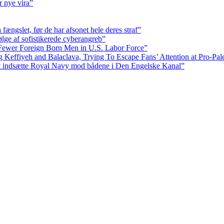
r nye vira”
fængslet, før de har afsonet hele deres straf”
ølge af sofistikerede cyberangreb”
Fewer Foreign Born Men in U.S. Labor Force”
ffiyeh and Balaclava, Trying To Escape Fans’ Attention at Pro-Pales
at indsætte Royal Navy mod bådene i Den Engelske Kanal”