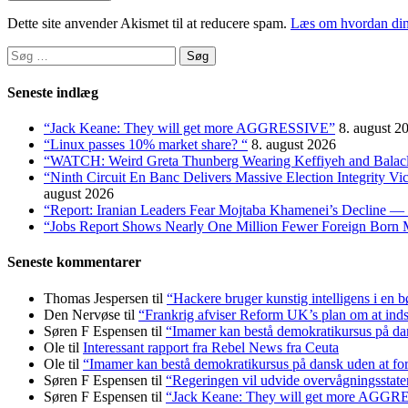
Dette site anvender Akismet til at reducere spam.
Læs om hvordan din
Søg
efter:
Seneste indlæg
“Jack Keane: They will get more AGGRESSIVE”
8. august 2
“Linux passes 10% market share? “
8. august 2026
“WATCH: Weird Greta Thunberg Wearing Keffiyeh and Balaclava
“Ninth Circuit En Banc Delivers Massive Election Integrity V
august 2026
“Report: Iranian Leaders Fear Mojtaba Khamenei’s Decline — 
“Jobs Report Shows Nearly One Million Fewer Foreign Born 
Seneste kommentarer
Thomas Jespersen
til
“Hackere bruger kunstig intelligens i en b
Den Nervøse
til
“Frankrig afviser Reform UK’s plan om at in
Søren F Espensen
til
“Imamer kan bestå demokratikursus på dans
Ole
til
Interessant rapport fra Rebel News fra Ceuta
Ole
til
“Imamer kan bestå demokratikursus på dansk uden at fors
Søren F Espensen
til
“Regeringen vil udvide overvågningsstate
Søren F Espensen
til
“Jack Keane: They will get more AGG