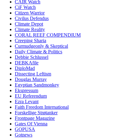
CAIR Watch
CiF Watch
Citizen Warrior
Civilus Defendus
Climate Depot
Climate Reality
CORAL REEF COMPENDIUM
Creeping Sharia
Curmudgeonly & Skeptical
Daily Climate & Politics
Debbie Schlussel
DEBKAfile
DiploMad
Dissecting Leftism
Douglas Murray
Egyptian Sandmonkey
Ekspressum
EU Referendum
Ezra Levant
Faith Freedom International
Forskellige Strøtanker
Frontpage Magazine
Gates Of Vienna
GOPUSA
Gotnews