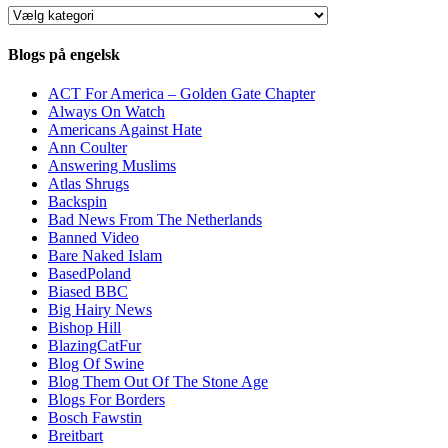
Kategorier
Blogs på engelsk
ACT For America – Golden Gate Chapter
Always On Watch
Americans Against Hate
Ann Coulter
Answering Muslims
Atlas Shrugs
Backspin
Bad News From The Netherlands
Banned Video
Bare Naked Islam
BasedPoland
Biased BBC
Big Hairy News
Bishop Hill
BlazingCatFur
Blog Of Swine
Blog Them Out Of The Stone Age
Blogs For Borders
Bosch Fawstin
Breitbart