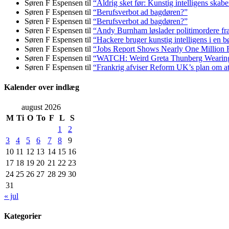
Søren F Espensen
til
“Aldrig sket før: Kunstig intelligens skabe
Søren F Espensen
til
“Berufsverbot ad bagdøren?”
Søren F Espensen
til
“Berufsverbot ad bagdøren?”
Søren F Espensen
til
“Andy Burnham løslader politi­mordere fra 
Søren F Espensen
til
“Hackere bruger kunstig intelligens i en b
Søren F Espensen
til
“Jobs Report Shows Nearly One Million 
Søren F Espensen
til
“WATCH: Weird Greta Thunberg Wearing Ke
Søren F Espensen
til
“Frankrig afviser Reform UK’s plan om 
Kalender over indlæg
august 2026
M
Ti
O
To
F
L
S
1
2
3
4
5
6
7
8
9
10
11
12
13
14
15
16
17
18
19
20
21
22
23
24
25
26
27
28
29
30
31
« jul
Kategorier