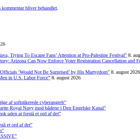
 kommentar bliver behandlet
.
026
, Trying To Escape Fans’ Attention at Pro-Palestine Festival”
8. au
ictory: Arizona Can Now Enforce Voter Registration Cancellation and 
Officials ‘Would Not Be Surprised’ by His Martyrdom”
8. august 2026
Men in U.S. Labor Force”
8. august 2026
ølge af sofistikerede cyberangreb”
dsætte Royal Navy mod bådene i Den Engelske Kanal”
k uden at forstå et ord af det”
tå et ord af det”
n”
RESSIVE”