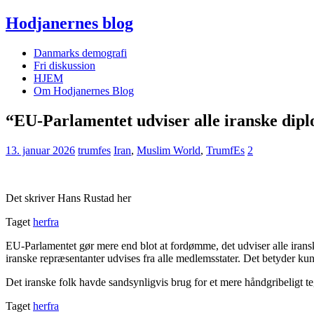
Hodjanernes blog
Danmarks demografi
Fri diskussion
HJEM
Om Hodjanernes Blog
“EU-Parlamentet udviser alle iranske dip
13. januar 2026
trumfes
Iran
,
Muslim World
,
TrumfEs
2
Det skriver Hans Rustad her
Taget
herfra
EU-Parlamentet gør mere end blot at fordømme, det udviser alle iranske
iranske repræsentanter udvises fra alle medlemsstater. Det betyder ku
Det iranske folk havde sandsynligvis brug for et mere håndgribeligt t
Taget
herfra