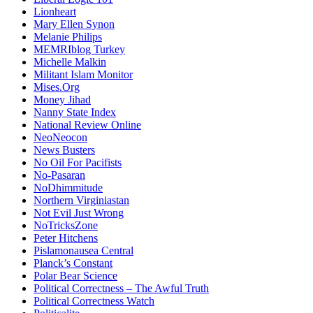
Lionheart
Mary Ellen Synon
Melanie Philips
MEMRIblog Turkey
Michelle Malkin
Militant Islam Monitor
Mises.Org
Money Jihad
Nanny State Index
National Review Online
NeoNeocon
News Busters
No Oil For Pacifists
No-Pasaran
NoDhimmitude
Northern Virginiastan
Not Evil Just Wrong
NoTricksZone
Peter Hitchens
Pislamonausea Central
Planck’s Constant
Polar Bear Science
Political Correctness – The Awful Truth
Political Correctness Watch