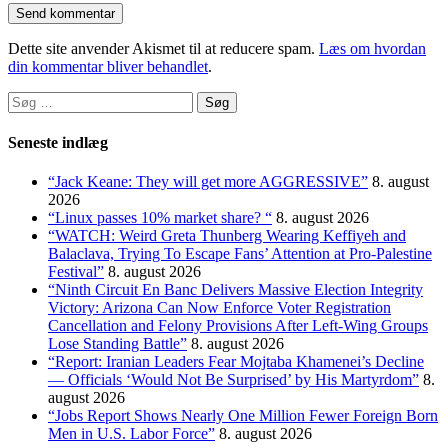
Dette site anvender Akismet til at reducere spam.
Læs om hvordan
din kommentar bliver behandlet
.
Søg
efter:
Seneste indlæg
“Jack Keane: They will get more AGGRESSIVE”
8. august
2026
“Linux passes 10% market share? “
8. august 2026
“WATCH: Weird Greta Thunberg Wearing Keffiyeh and
Balaclava, Trying To Escape Fans’ Attention at Pro-Palestine
Festival”
8. august 2026
“Ninth Circuit En Banc Delivers Massive Election Integrity
Victory: Arizona Can Now Enforce Voter Registration
Cancellation and Felony Provisions After Left-Wing Groups
Lose Standing Battle”
8. august 2026
“Report: Iranian Leaders Fear Mojtaba Khamenei’s Decline
— Officials ‘Would Not Be Surprised’ by His Martyrdom”
8.
august 2026
“Jobs Report Shows Nearly One Million Fewer Foreign Born
Men in U.S. Labor Force”
8. august 2026