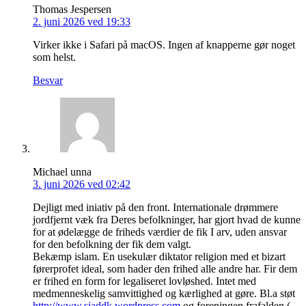
Thomas Jespersen
2. juni 2026 ved 19:33
Virker ikke i Safari på macOS. Ingen af knapperne gør noget
som helst.
Besvar
Michael unna
3. juni 2026 ved 02:42
Dejligt med iniativ på den front. Internationale drømmere
jordfjernt væk fra Deres befolkninger, har gjort hvad de kunne
for at ødelægge de friheds værdier de fik I arv, uden ansvar
for den befolkning der fik dem valgt.
Bekæmp islam. En usekulær diktator religion med et bizart
førerprofet ideal, som hader den frihed alle andre har. Fir dem
er frihed en form for legaliseret lovløshed. Intet med
medmenneskelig samvittighed og kærlighed at gøre. Bl.a støt
http://www.siaddk.wordpress.com
og foreningen frafalden (