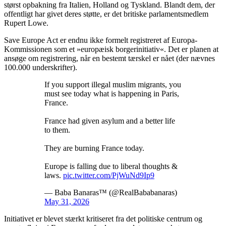
størst opbakning fra Italien, Holland og Tyskland. Blandt dem, der
offentligt har givet deres støtte, er det britiske parlamentsmedlem
Rupert Lowe.
Save Europe Act er endnu ikke formelt registreret af Europa-
Kommissionen som et »europæisk borgerinitiativ«. Det er planen at
ansøge om registrering, når en bestemt tærskel er nået (der nævnes
100.000 underskrifter).
If you support illegal muslim migrants, you
must see today what is happening in Paris,
France.
France had given asylum and a better life
to them.
They are burning France today.
Europe is falling due to liberal thoughts &
laws.
pic.twitter.com/PjWuNd9Ip9
— Baba Banaras™ (@RealBababanaras)
May 31, 2026
Initiativet er blevet stærkt kritiseret fra det politiske centrum og