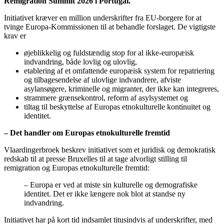
Remigration Summit 2026 i Portugal.
Initiativet kræver en million underskrifter fra EU-borgere for at
tvinge Europa-Kommissionen til at behandle forslaget. De vigtigste
krav er
øjeblikkelig og fuldstændig stop for al ikke-europæisk
indvandring, både lovlig og ulovlig,
etablering af et omfattende europæisk system for repatriering
og tilbagesendelse af ulovlige indvandrere, afviste
asylansøgere, kriminelle og migranter, der ikke kan integreres,
strammere grænsekontrol, reform af asylsystemet og
tiltag til beskyttelse af Europas etnokulturelle kontinuitet og
identitet.
– Det handler om Europas etnokulturelle fremtid
Vlaardingerbroek beskrev initiativet som et juridisk og demokratisk
redskab til at presse Bruxelles til at tage alvorligt stilling til
remigration og Europas etnokulturelle fremtid:
– Europa er ved at miste sin kulturelle og demografiske
identitet. Det er ikke længere nok blot at standse ny
indvandring.
Initiativet har på kort tid indsamlet titusindvis af underskrifter, med