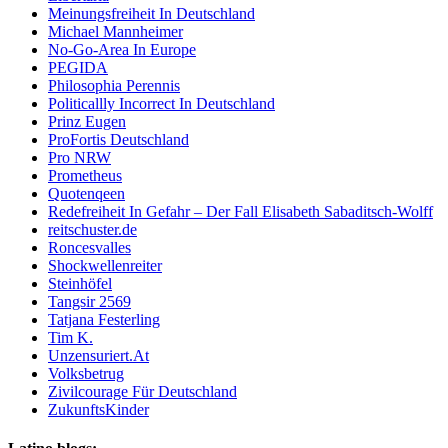
Meinungsfreiheit In Deutschland
Michael Mannheimer
No-Go-Area In Europe
PEGIDA
Philosophia Perennis
Politicallly Incorrect In Deutschland
Prinz Eugen
ProFortis Deutschland
Pro NRW
Prometheus
Quotenqeen
Redefreiheit In Gefahr – Der Fall Elisabeth Sabaditsch-Wolff
reitschuster.de
Roncesvalles
Shockwellenreiter
Steinhöfel
Tangsir 2569
Tatjana Festerling
Tim K.
Unzensuriert.At
Volksbetrug
Zivilcourage Für Deutschland
ZukunftsKinder