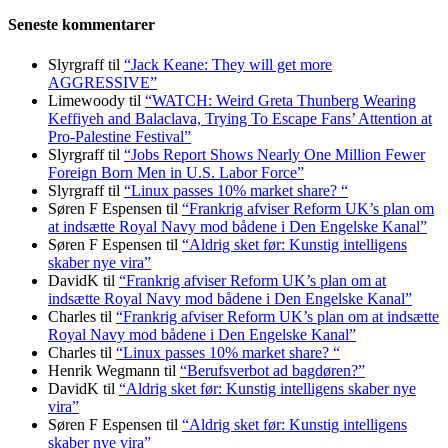
Seneste kommentarer
Slyrgraff
til
“Jack Keane: They will get more
AGGRESSIVE”
Limewoody
til
“WATCH: Weird Greta Thunberg Wearing
Keffiyeh and Balaclava, Trying To Escape Fans’ Attention at
Pro-Palestine Festival”
Slyrgraff
til
“Jobs Report Shows Nearly One Million Fewer
Foreign Born Men in U.S. Labor Force”
Slyrgraff
til
“Linux passes 10% market share? “
Søren F Espensen
til
“Frankrig afviser Reform UK’s plan om
at indsætte Royal Navy mod bådene i Den Engelske Kanal”
Søren F Espensen
til
“Aldrig sket før: Kunstig intelligens
skaber nye vira”
DavidK
til
“Frankrig afviser Reform UK’s plan om at
indsætte Royal Navy mod bådene i Den Engelske Kanal”
Charles
til
“Frankrig afviser Reform UK’s plan om at indsætte
Royal Navy mod bådene i Den Engelske Kanal”
Charles
til
“Linux passes 10% market share? “
Henrik Wegmann
til
“Berufsverbot ad bagdøren?”
DavidK
til
“Aldrig sket før: Kunstig intelligens skaber nye
vira”
Søren F Espensen
til
“Aldrig sket før: Kunstig intelligens
skaber nye vira”