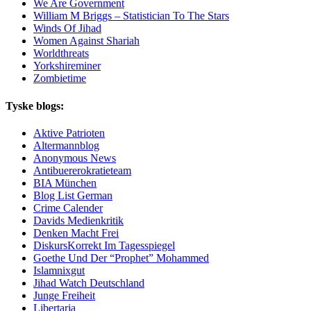
We Are Government
William M Briggs – Statistician To The Stars
Winds Of Jihad
Women Against Shariah
Worldthreats
Yorkshireminer
Zombietime
Tyske blogs:
Aktive Patrioten
Altermannblog
Anonymous News
Antibuererokratieteam
BIA München
Blog List German
Crime Calender
Davids Medienkritik
Denken Macht Frei
DiskursKorrekt Im Tagesspiegel
Goethe Und Der “Prophet” Mohammed
Islamnixgut
Jihad Watch Deutschland
Junge Freiheit
Libertaria