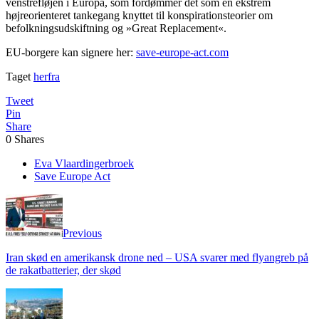
venstrefløjen i Europa, som fordømmer det som en ekstrem
højreorienteret tankegang knyttet til konspirationsteorier om
befolkningsudskiftning og »Great Replacement«.
EU-borgere kan signere her:
save-europe-act.com
Taget
herfra
Tweet
Pin
Share
0
Shares
Eva Vlaardinger­broek
Save Europe Act
Previous
Iran skød en amerikansk drone ned – USA svarer med flyangreb på
de rakatbatterier, der skød