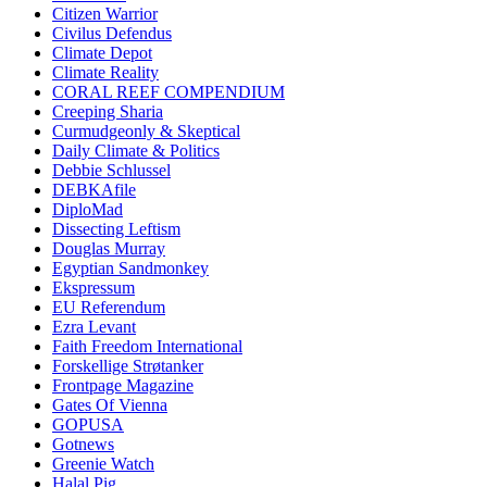
Citizen Warrior
Civilus Defendus
Climate Depot
Climate Reality
CORAL REEF COMPENDIUM
Creeping Sharia
Curmudgeonly & Skeptical
Daily Climate & Politics
Debbie Schlussel
DEBKAfile
DiploMad
Dissecting Leftism
Douglas Murray
Egyptian Sandmonkey
Ekspressum
EU Referendum
Ezra Levant
Faith Freedom International
Forskellige Strøtanker
Frontpage Magazine
Gates Of Vienna
GOPUSA
Gotnews
Greenie Watch
Halal Pig