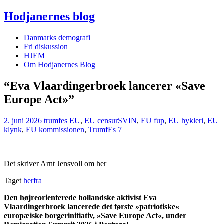
Hodjanernes blog
Danmarks demografi
Fri diskussion
HJEM
Om Hodjanernes Blog
“Eva Vlaardinger­broek lancerer «Save
Europe Act»”
2. juni 2026
trumfes
EU
,
EU censurSVIN
,
EU fup
,
EU hykleri
,
EU
klynk
,
EU kommissionen
,
TrumfEs
7
Det skriver Arnt Jensvoll om her
Taget
herfra
Den højreorienterede hollandske aktivist Eva
Vlaardingerbroek lancerede det første »patriotiske«
europæiske borgerinitiativ, »Save Europe Act«, under