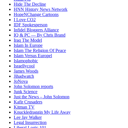
Hide The Decline
HNN History News Network
HopeNChange Cartoons
I Love CO2
IDF Spokesperson
Infidel Bloggers Alliance
IQ & PC — By Chris Brand
Iraq The Model
Islam In Europe
Islam The Religion Of Peace
Islam Versus Europe
l
Islamophobic
Israellycool
James Woods
Jihadwatch
JoNova
John Solomon reports
Junk Science
Just the News – John Solomon
Kafir Crusaders
Kitman TV
Knuckledraggin My Life Away
Lee Jay Walker
Legal Insurrection
Liberal Logic 101