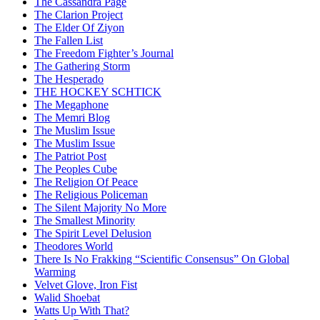
The Cassandra Page
The Clarion Project
The Elder Of Ziyon
The Fallen List
The Freedom Fighter’s Journal
The Gathering Storm
The Hesperado
THE HOCKEY SCHTICK
The Megaphone
The Memri Blog
The Muslim Issue
The Muslim Issue
The Patriot Post
The Peoples Cube
The Religion Of Peace
The Religious Policeman
The Silent Majority No More
The Smallest Minority
The Spirit Level Delusion
Theodores World
There Is No Frakking “Scientific Consensus” On Global
Warming
Velvet Glove, Iron Fist
Walid Shoebat
Watts Up With That?