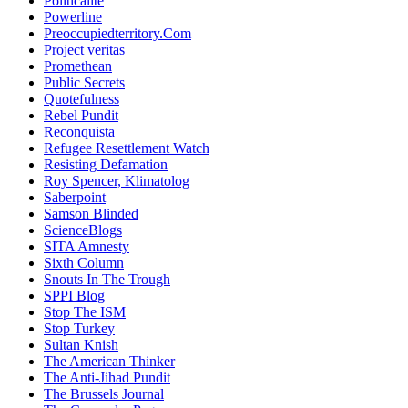
Politicalite
Powerline
Preoccupiedterritory.Com
Project veritas
Promethean
Public Secrets
Quotefulness
Rebel Pundit
Reconquista
Refugee Resettlement Watch
Resisting Defamation
Roy Spencer, Klimatolog
Saberpoint
Samson Blinded
ScienceBlogs
SITA Amnesty
Sixth Column
Snouts In The Trough
SPPI Blog
Stop The ISM
Stop Turkey
Sultan Knish
The American Thinker
The Anti-Jihad Pundit
The Brussels Journal