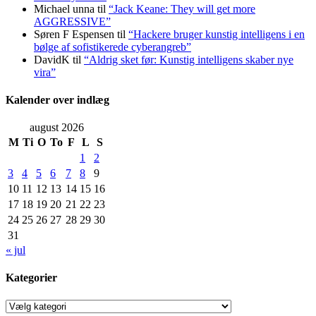
Michael unna
til
“Jack Keane: They will get more
AGGRESSIVE”
Søren F Espensen
til
“Hackere bruger kunstig intelligens i en
bølge af sofistikerede cyberangreb”
DavidK
til
“Aldrig sket før: Kunstig intelligens skaber nye
vira”
Kalender over indlæg
august 2026
M
Ti
O
To
F
L
S
1
2
3
4
5
6
7
8
9
10
11
12
13
14
15
16
17
18
19
20
21
22
23
24
25
26
27
28
29
30
31
« jul
Kategorier
Kategorier