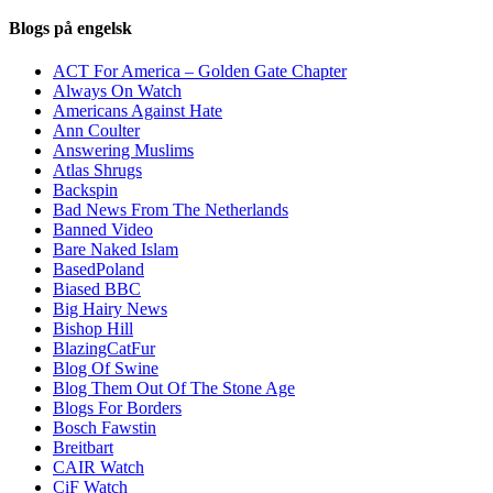
Blogs på engelsk
ACT For America – Golden Gate Chapter
Always On Watch
Americans Against Hate
Ann Coulter
Answering Muslims
Atlas Shrugs
Backspin
Bad News From The Netherlands
Banned Video
Bare Naked Islam
BasedPoland
Biased BBC
Big Hairy News
Bishop Hill
BlazingCatFur
Blog Of Swine
Blog Them Out Of The Stone Age
Blogs For Borders
Bosch Fawstin
Breitbart
CAIR Watch
CiF Watch