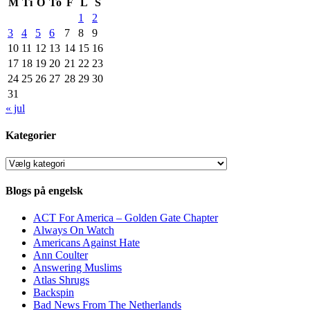
M
Ti
O
To
F
L
S
1
2
3
4
5
6
7
8
9
10
11
12
13
14
15
16
17
18
19
20
21
22
23
24
25
26
27
28
29
30
31
« jul
Kategorier
Kategorier
Blogs på engelsk
ACT For America – Golden Gate Chapter
Always On Watch
Americans Against Hate
Ann Coulter
Answering Muslims
Atlas Shrugs
Backspin
Bad News From The Netherlands