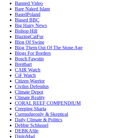
Banned Video
Bare Naked Islam
BasedPoland
Biased BBC
Big Hairy News
Bishop Hill
BlazingCatFur
Blog Of Swine
Blog Them Out Of The Stone Age
Blogs For Borders
Bosch Fawstin
Breitbart
CAIR Watch
CiF Watch
Citizen Warrior
Civilus Defendus
Climate Depot
Climate Reality
CORAL REEF COMPENDIUM
Creeping Sharia
Curmudgeonly & Skeptical
Daily Climate & Politics
Debbie Schlussel
DEBKAfile
DiploMad