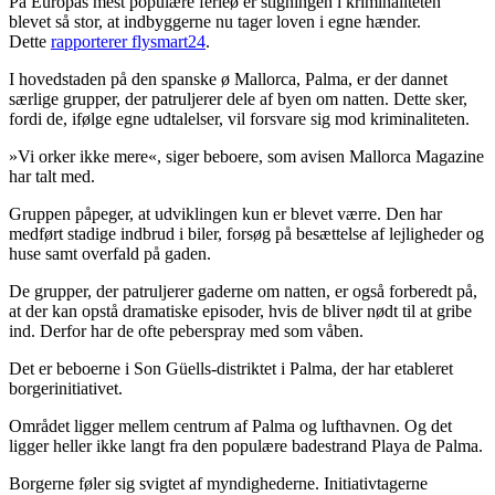
På Europas mest populære ferieø er stigningen i kriminaliteten
blevet så stor, at indbyggerne nu tager loven i egne hænder.
Dette
rapporterer flysmart24
.
I hovedstaden på den spanske ø Mallorca, Palma, er der dannet
særlige grupper, der patruljerer dele af byen om natten. Dette sker,
fordi de, ifølge egne udtalelser, vil forsvare sig mod kriminaliteten.
»Vi orker ikke mere«, siger beboere, som avisen Mallorca Magazine
har talt med.
Gruppen påpeger, at udviklingen kun er blevet værre. Den har
medført stadige indbrud i biler, forsøg på besættelse af lejligheder og
huse samt overfald på gaden.
De grupper, der patruljerer gaderne om natten, er også forberedt på,
at der kan opstå dramatiske episoder, hvis de bliver nødt til at gribe
ind. Derfor har de ofte peberspray med som våben.
Det er beboerne i Son Güells-distriktet i Palma, der har etableret
borgerinitiativet.
Området ligger mellem centrum af Palma og lufthavnen. Og det
ligger heller ikke langt fra den populære badestrand Playa de Palma.
Borgerne føler sig svigtet af myndighederne. Initiativtagerne