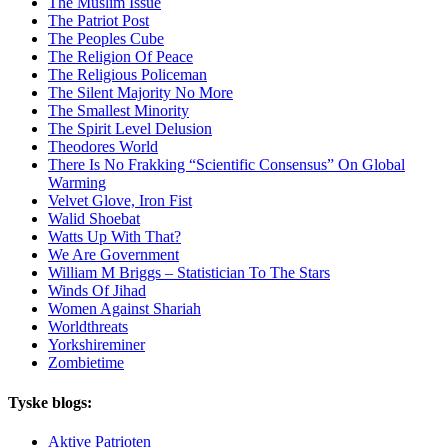
The Muslim Issue
The Patriot Post
The Peoples Cube
The Religion Of Peace
The Religious Policeman
The Silent Majority No More
The Smallest Minority
The Spirit Level Delusion
Theodores World
There Is No Frakking “Scientific Consensus” On Global
Warming
Velvet Glove, Iron Fist
Walid Shoebat
Watts Up With That?
We Are Government
William M Briggs – Statistician To The Stars
Winds Of Jihad
Women Against Shariah
Worldthreats
Yorkshireminer
Zombietime
Tyske blogs:
Aktive Patrioten