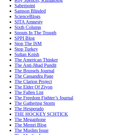
Roy Spencer, Klimatolog
Saberpoint
Samson Blinded
ScienceBlogs
SITA Amnesty
Sixth Column
Snouts In The Trough
SPPI Blog
Stop The ISM
Stop Turkey
Sultan Knish
The American Thinker
The Anti-Jihad Pundit
The Brussels Journal
The Cassandra Page
The Clarion Project
The Elder Of Ziyon
The Fallen List
The Freedom Fighter’s Journal
The Gathering Storm
The Hesperado
THE HOCKEY SCHTICK
The Megaphone
The Memri Blog
The Muslim Issue