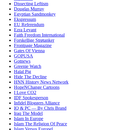
Dissecting Leftism
Douglas Murray
Egyptian Sandmonkey
Ekspressum
EU Referendum
Ezra Levant
Faith Freedom International
Forskellige Strøtanker
Frontpage Magazine
Gates Of Vienna
GOPUSA
Gotnews
Greenie Watch
Halal Pig
Hide The Decline
HNN History News Network
HopeNChange Cartoons
I Love CO2
IDF Spokesperson
Infidel Bloggers Alliance
IQ & PC — By Chris Brand
Iraq The Model
Islam In Europe
Islam The Religion Of Peace
Islam Versus Europe
l