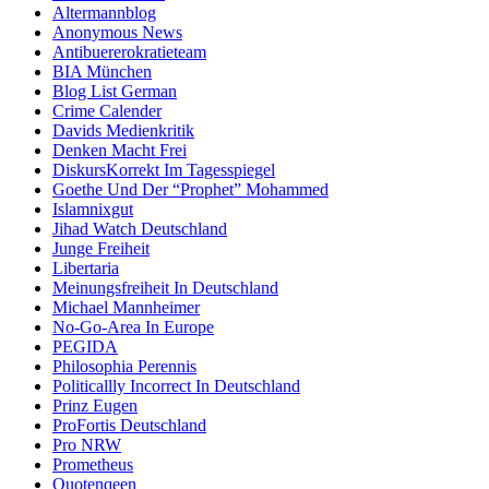
Altermannblog
Anonymous News
Antibuererokratieteam
BIA München
Blog List German
Crime Calender
Davids Medienkritik
Denken Macht Frei
DiskursKorrekt Im Tagesspiegel
Goethe Und Der “Prophet” Mohammed
Islamnixgut
Jihad Watch Deutschland
Junge Freiheit
Libertaria
Meinungsfreiheit In Deutschland
Michael Mannheimer
No-Go-Area In Europe
PEGIDA
Philosophia Perennis
Politicallly Incorrect In Deutschland
Prinz Eugen
ProFortis Deutschland
Pro NRW
Prometheus
Quotenqeen