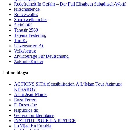
Redefreiheit In Gefahr – Der Fall Elisabeth Sabaditsch-Wolff
reitschuster.de
Roncesvalles
Shockwellenreiter
Steinhöfel
Tangsir 2569
Tatjana Festerling
Tim K.
Unzensuriert.At
Volksbetrug
Zivilcourage Für Deutschland
ZukunftsKinder
Latino blogs:
ACTIONS SITA (Sensibilisation À L’Islam Tous Azimuts)
KESAKO?
Alain Jean-Mairet
Enza Ferreri
F. Desouche
respublica,dk
Generation Identitaire
INSTITUT POUR LA JUSTICE
La Yijad En Eurabia