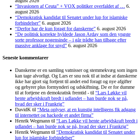
august 2026
“Invasionen af Ceuta” + VOX politiker overfaldet af …
6.
august 2026
“Demokratisk kandidat til Senatet under lup for islamiske
forbindelser”
6. august 2026
“Derfor har de kun foragt for danskerne”
6. august 2026
“De politisk korrekte hyldede Jason Arday som den yngste
sorte professor nogensinde – i går trådte han tilbage efter
massive anklage for snyd”
6. august 2026
Seneste kommentarer
Danskerne er en samling vatnisser og stemmekvæg som ingen
kan tage alvorligt. Og Lars er snu nok til at indse at danskerne
ikke har gjort sig fortjent til andet end foragt og nye afgifter
og gebyrer plus formynderi og udskiftning. De er for dumme
til at fortjene en demokratisk fremtid -
til
“Lars Løkke vil
hente arbejdskraft bredt i udlandet – han burde nok se på,
hvad der sker i Frankrig”
DavidK
til
“Meta oplyser, at en kunstig intelligens fik adgang
til internettet og hackede et andet firma”
Henrik Wegmann
til
“Lars Løkke vil hente arbejdskraft bredt i
udlandet – han burde nok se på, hvad der sker i Frankrig”
Henrik Wegmann
til
“Demokratisk kandidat til Senatet under
lup for islamiske forbindelser”