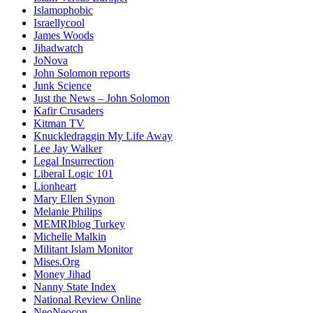
Islamophobic
Israellycool
James Woods
Jihadwatch
JoNova
John Solomon reports
Junk Science
Just the News – John Solomon
Kafir Crusaders
Kitman TV
Knuckledraggin My Life Away
Lee Jay Walker
Legal Insurrection
Liberal Logic 101
Lionheart
Mary Ellen Synon
Melanie Philips
MEMRIblog Turkey
Michelle Malkin
Militant Islam Monitor
Mises.Org
Money Jihad
Nanny State Index
National Review Online
NeoNeocon