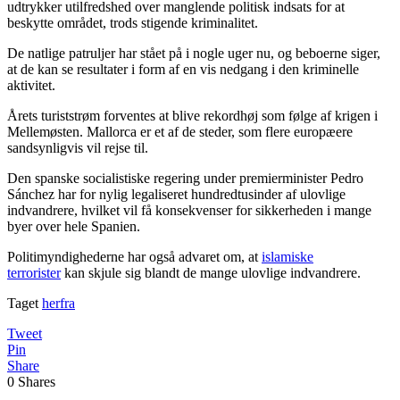
udtrykker utilfredshed over manglende politisk indsats for at
beskytte området, trods stigende kriminalitet.
De natlige patruljer har stået på i nogle uger nu, og beboerne siger,
at de kan se resultater i form af en vis nedgang i den kriminelle
aktivitet.
Årets turiststrøm forventes at blive rekordhøj som følge af krigen i
Mellemøsten. Mallorca er et af de steder, som flere europæere
sandsynligvis vil rejse til.
Den spanske socialistiske regering under premierminister Pedro
Sánchez har for nylig legaliseret hundredtusinder af ulovlige
indvandrere, hvilket vil få konsekvenser for sikkerheden i mange
byer over hele Spanien.
Politimyndighederne har også advaret om, at
islamiske
terrorister
kan skjule sig blandt de mange ulovlige indvandrere.
Taget
herfra
Tweet
Pin
Share
0
Shares