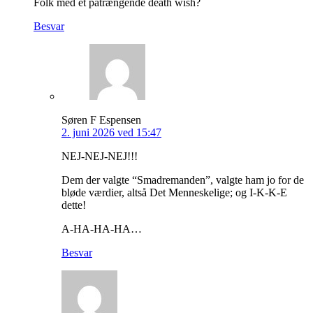
Folk med et påtrængende death wish?
Besvar
Søren F Espensen
2. juni 2026 ved 15:47
NEJ-NEJ-NEJ!!!
Dem der valgte “Smadremanden”, valgte ham jo for de
bløde værdier, altså Det Menneskelige; og I-K-K-E
dette!
A-HA-HA-HA…
Besvar