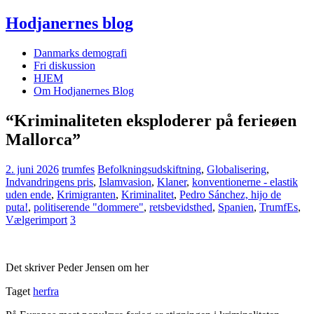
Hodjanernes blog
Danmarks demografi
Fri diskussion
HJEM
Om Hodjanernes Blog
“Kriminaliteten eksploderer på ferieøen
Mallorca”
2. juni 2026
trumfes
Befolkningsudskiftning
,
Globalisering
,
Indvandringens pris
,
Islamvasion
,
Klaner
,
konventionerne - elastik
uden ende
,
Krimigranten
,
Kriminalitet
,
Pedro Sánchez, hijo de
puta!
,
politiserende "dommere"
,
retsbevidsthed
,
Spanien
,
TrumfEs
,
Vælgerimport
3
Det skriver Peder Jensen om her
Taget
herfra