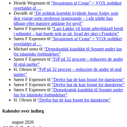
Henrik Wegmann
til
“Invasionen af Ceuta” + VOX politiker
overfaldet af …
DavidK
til
“De politisk korrekte hyldede Jason Arday som
den yngste sorte professor nogensinde – i går trådte han
tilbage efter massive anklage for snyd”
Søren F Espensen
til
“Lars Løkke vil hente arbejdskraft bredt
i udlandet – han burde nok se på, hvad der sker i Frankrig”
Søren F Espensen
til
“Invasionen af Ceuta” + VOX politiker
overfaldet af …
Michael unna
til
“Demokratisk kandidat til Senatet under lup
for islamiske forbindelser”
Søren F Espensen
til
“FrP på 32 procent – reducerer de andre
til små partier”
H. Olesen
til
“FrP på 32 procent – reducerer de andre til små
partier”
Søren F Espensen
til
“Derfor har de kun foragt for danskerne”
Søren F Espensen
til
“Derfor har de kun foragt for danskerne”
Søren F Espensen
til
“Demokratisk kandidat til Senatet under
lup for islamiske forbindelser”
H. Olesen
til
“Derfor har de kun foragt for danskerne”
Kalender over indlæg
august 2026