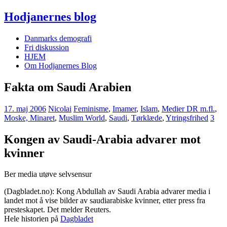
Hodjanernes blog
Danmarks demografi
Fri diskussion
HJEM
Om Hodjanernes Blog
Fakta om Saudi Arabien
17. maj 2006
Nicolai
Feminisme
,
Imamer
,
Islam
,
Medier DR m.fl.
,
Moske, Minaret
,
Muslim World
,
Saudi
,
Tørklæde
,
Ytringsfrihed
3
Kongen av Saudi-Arabia advarer mot
kvinner
Ber media utøve selvsensur
(Dagbladet.no): Kong Abdullah av Saudi Arabia advarer media i
landet mot å vise bilder av saudiarabiske kvinner, etter press fra
presteskapet. Det melder Reuters.
Hele historien på
Dagbladet