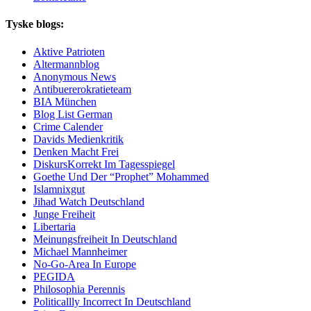
Tyske blogs:
Aktive Patrioten
Altermannblog
Anonymous News
Antibuererokratieteam
BIA München
Blog List German
Crime Calender
Davids Medienkritik
Denken Macht Frei
DiskursKorrekt Im Tagesspiegel
Goethe Und Der “Prophet” Mohammed
Islamnixgut
Jihad Watch Deutschland
Junge Freiheit
Libertaria
Meinungsfreiheit In Deutschland
Michael Mannheimer
No-Go-Area In Europe
PEGIDA
Philosophia Perennis
Politicallly Incorrect In Deutschland