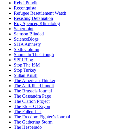
Rebel Pundit
Reconquista
Refugee Resettlement Watch
Resisting Defamation
Roy Spencer, Klimatolog
Saberpoint
Samson Blinded
ScienceBlogs
SITA Amnesty
Sixth Column
Snouts In The Trough
SPPI Blog
Stop The ISM
Stop Turkey
Sultan Knish
The American Thinker
The Anti-Jihad Pundit
The Brussels Journal
The Cassandra Page
The Clarion Project
The Elder Of Ziyon
The Fallen List
The Freedom Fighter’s Journal
The Gathering Storm
The Hesperado