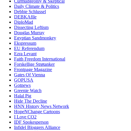
Curmudgeonly & Skeptical
Daily Climate & Politics
Debbie Schlussel
DEBKAfile
DiploMad
Dissecting Leftism
Douglas Murray
Egyptian Sandmonkey
Ekspressum
EU Referendum
Ezra Levant
Faith Freedom International
Forskellige Strøtanker
Frontpage Magazine
Gates Of Vienna
GOPUSA
Gotnews
Greenie Watch
Halal Pig
Hide The Decline
HNN History News Network
HopeNChange Cartoons
I Love CO2
IDF Spokesperson
Infidel Bloggers Alliance