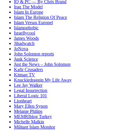
IQ & PC — By Chris Brand
Iraq The Model
Islam In Europe
Islam The Religion Of Peace
Islam Versus Europe
l
Islamophobic
Israellycool
James Woods
Jihadwatch
JoNova
John Solomon reports
Junk Science
Just the News – John Solomon
Kafir Crusaders
Kitman TV
Knuckledraggin My Life Away
Lee Jay Walker
Legal Insurrection
Liberal Logic 101
Lionheart
Mary Ellen Synon
Melanie Philips
MEMRIblog Turkey
Michelle Malkin
Militant Islam Monitor