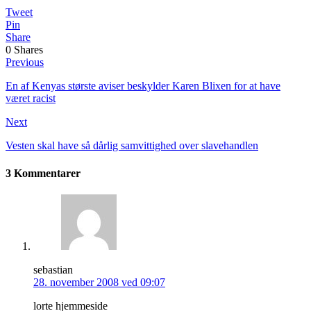
Tweet
Pin
Share
0
Shares
Previous
En af Kenyas største aviser beskylder Karen Blixen for at have
været racist
Next
Vesten skal have så dårlig samvittighed over slavehandlen
3 Kommentarer
sebastian
28. november 2008 ved 09:07
lorte hjemmeside