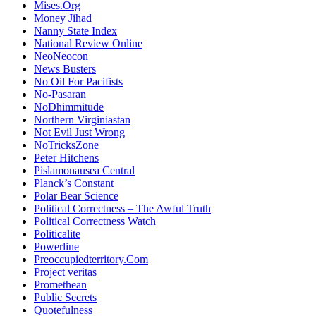
Mises.Org
Money Jihad
Nanny State Index
National Review Online
NeoNeocon
News Busters
No Oil For Pacifists
No-Pasaran
NoDhimmitude
Northern Virginiastan
Not Evil Just Wrong
NoTricksZone
Peter Hitchens
Pislamonausea Central
Planck’s Constant
Polar Bear Science
Political Correctness – The Awful Truth
Political Correctness Watch
Politicalite
Powerline
Preoccupiedterritory.Com
Project veritas
Promethean
Public Secrets
Quotefulness