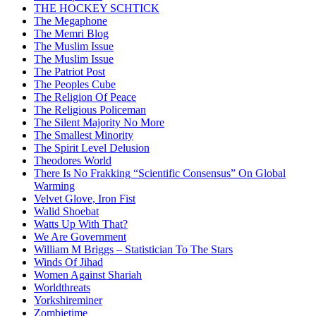
THE HOCKEY SCHTICK
The Megaphone
The Memri Blog
The Muslim Issue
The Muslim Issue
The Patriot Post
The Peoples Cube
The Religion Of Peace
The Religious Policeman
The Silent Majority No More
The Smallest Minority
The Spirit Level Delusion
Theodores World
There Is No Frakking “Scientific Consensus” On Global
Warming
Velvet Glove, Iron Fist
Walid Shoebat
Watts Up With That?
We Are Government
William M Briggs – Statistician To The Stars
Winds Of Jihad
Women Against Shariah
Worldthreats
Yorkshireminer
Zombietime