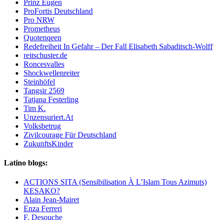
Prinz Eugen
ProFortis Deutschland
Pro NRW
Prometheus
Quotenqeen
Redefreiheit In Gefahr – Der Fall Elisabeth Sabaditsch-Wolff
reitschuster.de
Roncesvalles
Shockwellenreiter
Steinhöfel
Tangsir 2569
Tatjana Festerling
Tim K.
Unzensuriert.At
Volksbetrug
Zivilcourage Für Deutschland
ZukunftsKinder
Latino blogs:
ACTIONS SITA (Sensibilisation À L’Islam Tous Azimuts)
KESAKO?
Alain Jean-Mairet
Enza Ferreri
F. Desouche