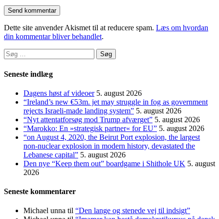
Dette site anvender Akismet til at reducere spam.
Læs om hvordan
din kommentar bliver behandlet
.
Søg
efter:
Seneste indlæg
Dagens høst af videoer
5. august 2026
“Ireland’s new €53m. jet may struggle in fog as government
rejects Israeli-made landing system”
5. august 2026
“Nyt attentatforsøg mod Trump afværget”
5. august 2026
“Marokko: En »strategisk partner« for EU”
5. august 2026
“on August 4, 2020, the Beirut Port explosion, the largest
non-nuclear explosion in modern history, devastated the
Lebanese capital”
5. august 2026
Den nye “Keep them out” boardgame i Shithole UK
5. august
2026
Seneste kommentarer
Michael unna
til
“Den lange og stenede vej til indsigt”