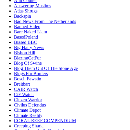
Ann Coulter
Answering Muslims
Atlas Shrugs
Backspin
Bad News From The Netherlands
Banned Video
Bare Naked Islam
BasedPoland
Biased BBC
Big Hairy News
Bishop Hill
BlazingCatFur
Blog Of Swine
Blog Them Out Of The Stone Age
Blogs For Borders
Bosch Fawstin
Breitbart
CAIR Watch
CiF Watch
Citizen Warrior
Civilus Defendus
Climate Depot
Climate Reality
CORAL REEF COMPENDIUM
Creeping Sharia