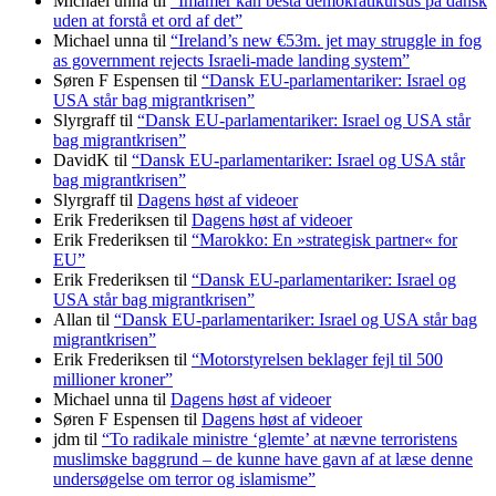
Michael unna
til
“Imamer kan bestå demokratikursus på dansk
uden at forstå et ord af det”
Michael unna
til
“Ireland’s new €53m. jet may struggle in fog
as government rejects Israeli-made landing system”
Søren F Espensen
til
“Dansk EU-parlamentariker: Israel og
USA står bag migrantkrisen”
Slyrgraff
til
“Dansk EU-parlamentariker: Israel og USA står
bag migrantkrisen”
DavidK
til
“Dansk EU-parlamentariker: Israel og USA står
bag migrantkrisen”
Slyrgraff
til
Dagens høst af videoer
Erik Frederiksen
til
Dagens høst af videoer
Erik Frederiksen
til
“Marokko: En »strategisk partner« for
EU”
Erik Frederiksen
til
“Dansk EU-parlamentariker: Israel og
USA står bag migrantkrisen”
Allan
til
“Dansk EU-parlamentariker: Israel og USA står bag
migrantkrisen”
Erik Frederiksen
til
“Motorstyrelsen beklager fejl til 500
millioner kroner”
Michael unna
til
Dagens høst af videoer
Søren F Espensen
til
Dagens høst af videoer
jdm
til
“To radikale ministre ‘glemte’ at nævne terroristens
muslimske baggrund – de kunne have gavn af at læse denne
undersøgelse om terror og islamisme”