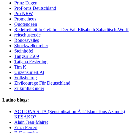
Prinz Eugen
ProFortis Deutschland
Pro NRW
Prometheus
Quotenqeen
Redefreiheit In Gefahr – Der Fall Elisabeth Sabaditsch-Wolff
reitschuster.de
Roncesvalles
Shockwellenreiter
Steinhöfel
Tangsir 2569
Tatjana Festerling
Tim K.
Unzensuriert.At
Volksbetrug
Zivilcourage Für Deutschland
ZukunftsKinder
Latino blogs:
ACTIONS SITA (Sensibilisation À L’Islam Tous Azimuts)
KESAKO?
Alain Jean-Mairet
Enza Ferreri
F. Desouche