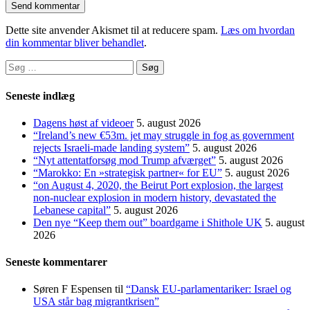
Dette site anvender Akismet til at reducere spam.
Læs om hvordan
din kommentar bliver behandlet
.
Søg
efter:
Seneste indlæg
Dagens høst af videoer
5. august 2026
“Ireland’s new €53m. jet may struggle in fog as government
rejects Israeli-made landing system”
5. august 2026
“Nyt attentatforsøg mod Trump afværget”
5. august 2026
“Marokko: En »strategisk partner« for EU”
5. august 2026
“on August 4, 2020, the Beirut Port explosion, the largest
non-nuclear explosion in modern history, devastated the
Lebanese capital”
5. august 2026
Den nye “Keep them out” boardgame i Shithole UK
5. august
2026
Seneste kommentarer
Søren F Espensen
til
“Dansk EU-parlamentariker: Israel og
USA står bag migrantkrisen”