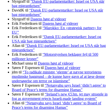
Slyrgraff
til
“Dansk EU-parlamentariker: Israel og USA står
bag migrantkrisen”
DavidK
til
“Dansk EU-parlamentariker: Israel og USA står
bag migrantkrisen”
Slyrgraff
til
Dagens høst af videoer
Erik Frederiksen
til
Dagens høst af videoer
Erik Frederiksen
til
“Marokko: En »strategisk partner« for
EU”
Erik Frederiksen
til
“Dansk EU-parlamentariker: Israel og
USA står bag migrantkrisen”
Allan
til
“Dansk EU-parlamentariker: Israel og USA står bag
migrantkrisen”
Erik Frederiksen
til
“Motorstyrelsen beklager fejl til 500
millioner kroner”
Michael unna
til
Dagens høst af videoer
Søren F Espensen
til
Dagens høst af videoer
jdm
til
“To radikale ministre ‘glemte’ at nævne terroristens
muslimske baggrund – de kunne have gavn af at læse denne
undersøgelse om terror og islamisme”
Søren F Espensen
til
“Netanyahu says Israel ‘didn’t agree’ to
Board of Peace’s terms for disarming Hamas”
Søren F Espensen
til
“Ireland’s new €53m. jet may struggle in
fog as government rejects Israeli-made landing system”
Allan
til
“Netanyahu says Israel ‘didn’t agree’ to Board of
Peace’s terms for disarming Hamas”