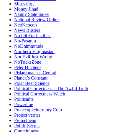
Mises.Org
Money Jihad
Nanny State Index
National Review Online
NeoNeocon
News Busters
No Oil For Pacifists
No-Pasaran
NoDhimmitude
Northern Virginiastan
Not Evil Just Wrong
NoTricksZone
Peter Hitchens
Pislamonausea Central
Planck’s Constant
Polar Bear Science
Political Correctness – The Awful Truth
Political Correctness Watch
Politicalite
Powerline
Preoccupiedterritory.Com
Project veritas
Promethean
Public Secrets
Quotefulness