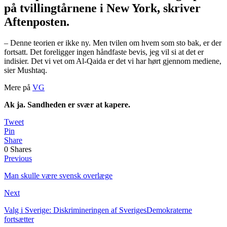
på tvillingtårnene i New York, skriver
Aftenposten.
– Denne teorien er ikke ny. Men tvilen om hvem som sto bak, er der
fortsatt. Det foreligger ingen håndfaste bevis, jeg vil si at det er
indisier. Det vi vet om Al-Qaida er det vi har hørt gjennom mediene,
sier Mushtaq.
Mere på
VG
Ak ja. Sandheden er svær at kapere.
Tweet
Pin
Share
0
Shares
Previous
Man skulle være svensk overlæge
Next
Valg i Sverige: Diskrimineringen af SverigesDemokraterne
fortsætter