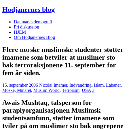
Hodjanernes blog
Danmarks demografi
Fri diskussion
HJEM
Om Hodjanernes Blog
Flere norske muslimske studenter støtter
imamene som betviler at muslimer sto
bak terroraksjonene 11. september for
fem år siden.
15. september 2006
Nicolai
Imamer
,
Indvandring
,
Islam
,
Labaner
,
Moske, Minaret
,
Muslim World
,
Terrorism
,
USA
3
Awais Mushtaq, talsperson for
paraplyorganisasjonen Muslimsk
studentsamfunn, støtter imamene som
tviler på om muslimer sto bak angrepene