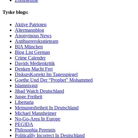
Zombietime
Tyske blogs:
Aktive Patrioten
Altermannblog
Anonymous News
Antibuererokratieteam
BIA München
Blog List German
Crime Calender
Davids Medienkritik
Denken Macht Frei
DiskursKorrekt Im Tagesspiegel
Goethe Und Der “Prophet” Mohammed
Islamnixgut
Jihad Watch Deutschland
Junge Freiheit
Libertaria
Meinungsfreiheit In Deutschland
Michael Mannheimer
No-Go-Area In Europe
PEGIDA
Philosophia Perennis
Politicallly Incorrect In Deutschland