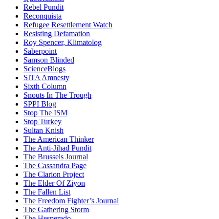
Rebel Pundit
Reconquista
Refugee Resettlement Watch
Resisting Defamation
Roy Spencer, Klimatolog
Saberpoint
Samson Blinded
ScienceBlogs
SITA Amnesty
Sixth Column
Snouts In The Trough
SPPI Blog
Stop The ISM
Stop Turkey
Sultan Knish
The American Thinker
The Anti-Jihad Pundit
The Brussels Journal
The Cassandra Page
The Clarion Project
The Elder Of Ziyon
The Fallen List
The Freedom Fighter’s Journal
The Gathering Storm
The Hesperado