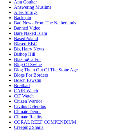
Ann Coulter
Answering Muslims
Atlas Shrugs
Backspin
Bad News From The Netherlands
Banned Video
Bare Naked Islam
BasedPoland
Biased BBC
Big Hairy News
Bishop Hill
BlazingCatFur
Blog Of Swine
Blog Them Out Of The Stone Age
Blogs For Borders
Bosch Fawstin
Breitbart
CAIR Watch
CiF Watch
Citizen Warrior
Civilus Defendus
Climate Depot
Climate Reality
CORAL REEF COMPENDIUM
Creeping Sharia