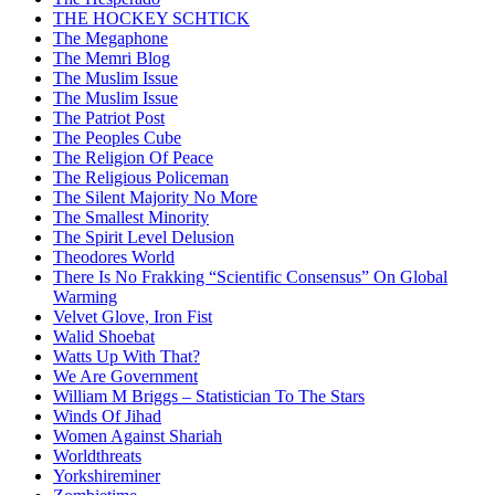
THE HOCKEY SCHTICK
The Megaphone
The Memri Blog
The Muslim Issue
The Muslim Issue
The Patriot Post
The Peoples Cube
The Religion Of Peace
The Religious Policeman
The Silent Majority No More
The Smallest Minority
The Spirit Level Delusion
Theodores World
There Is No Frakking “Scientific Consensus” On Global
Warming
Velvet Glove, Iron Fist
Walid Shoebat
Watts Up With That?
We Are Government
William M Briggs – Statistician To The Stars
Winds Of Jihad
Women Against Shariah
Worldthreats
Yorkshireminer