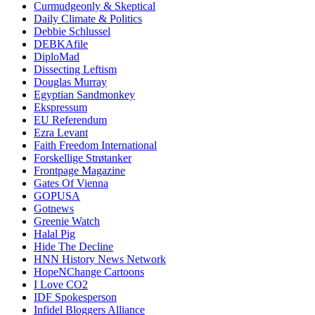
Curmudgeonly & Skeptical
Daily Climate & Politics
Debbie Schlussel
DEBKAfile
DiploMad
Dissecting Leftism
Douglas Murray
Egyptian Sandmonkey
Ekspressum
EU Referendum
Ezra Levant
Faith Freedom International
Forskellige Strøtanker
Frontpage Magazine
Gates Of Vienna
GOPUSA
Gotnews
Greenie Watch
Halal Pig
Hide The Decline
HNN History News Network
HopeNChange Cartoons
I Love CO2
IDF Spokesperson
Infidel Bloggers Alliance