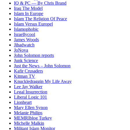
IQ & PC — By Chris Brand
Iraq The Model
Islam In Europe
Islam The Religion Of Peace
Islam Versus Europe
l
Islamophobic
Israellycool
James Woods
Jihadwatch
JoNova
John Solomon reports
Junk Science
Just the News – John Solomon
Kafir Crusaders
Kitman TV
Knuckledraggin My Life Away
Lee Jay Walker
Legal Insurrection
Liberal Logic 101
Lionheart
Mary Ellen Synon
Melanie Philips
MEMRIblog Turkey
Michelle Malkin
Militant Islam Monitor