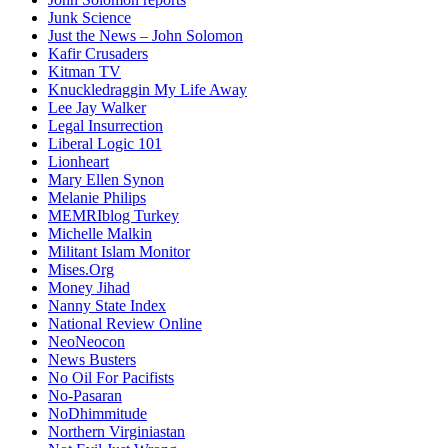
Junk Science
Just the News – John Solomon
Kafir Crusaders
Kitman TV
Knuckledraggin My Life Away
Lee Jay Walker
Legal Insurrection
Liberal Logic 101
Lionheart
Mary Ellen Synon
Melanie Philips
MEMRIblog Turkey
Michelle Malkin
Militant Islam Monitor
Mises.Org
Money Jihad
Nanny State Index
National Review Online
NeoNeocon
News Busters
No Oil For Pacifists
No-Pasaran
NoDhimmitude
Northern Virginiastan