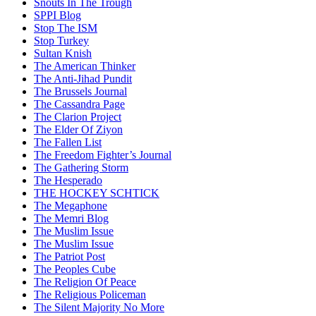
Snouts In The Trough
SPPI Blog
Stop The ISM
Stop Turkey
Sultan Knish
The American Thinker
The Anti-Jihad Pundit
The Brussels Journal
The Cassandra Page
The Clarion Project
The Elder Of Ziyon
The Fallen List
The Freedom Fighter’s Journal
The Gathering Storm
The Hesperado
THE HOCKEY SCHTICK
The Megaphone
The Memri Blog
The Muslim Issue
The Muslim Issue
The Patriot Post
The Peoples Cube
The Religion Of Peace
The Religious Policeman
The Silent Majority No More