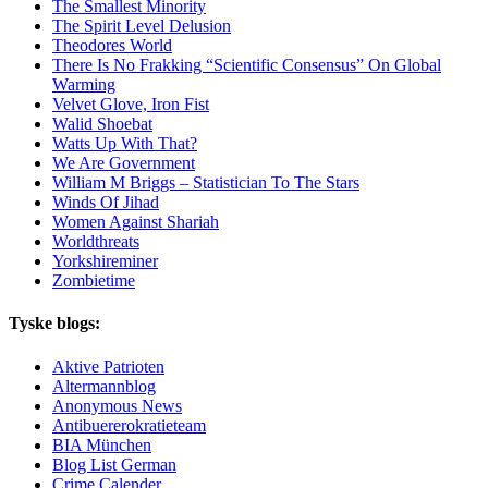
The Smallest Minority
The Spirit Level Delusion
Theodores World
There Is No Frakking “Scientific Consensus” On Global
Warming
Velvet Glove, Iron Fist
Walid Shoebat
Watts Up With That?
We Are Government
William M Briggs – Statistician To The Stars
Winds Of Jihad
Women Against Shariah
Worldthreats
Yorkshireminer
Zombietime
Tyske blogs:
Aktive Patrioten
Altermannblog
Anonymous News
Antibuererokratieteam
BIA München
Blog List German
Crime Calender