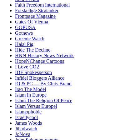
Faith Freedom International
Forskellige Strøtanker
Frontpage Magazine
Gates Of Vienna
GOPUSA
Gotnews
Greenie Watch
Halal Pig
Hide The Decline
HNN History News Network
HopeNChange Cartoons
I Love CO2
IDF Spokesperson
Infidel Bloggers Alliance
IQ & PC — By Chris Brand
Iraq The Model
Islam In Europe
Islam The Religion Of Peace
Islam Versus Europe
l
Islamophobic
Israellycool
James Woods
Jihadwatch
JoNova
John Solomon reports