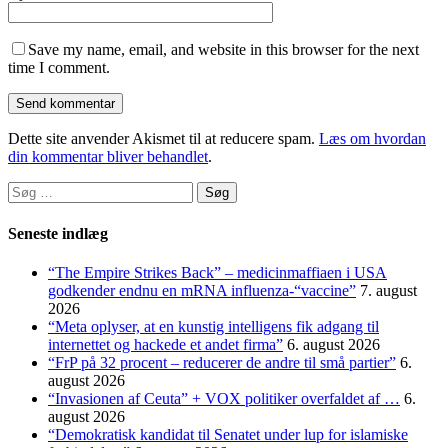
Save my name, email, and website in this browser for the next
time I comment.
Dette site anvender Akismet til at reducere spam.
Læs om hvordan
din kommentar bliver behandlet
.
Søg
efter:
Seneste indlæg
“The Empire Strikes Back” – medicinmaffiaen i USA
godkender endnu en mRNA influenza-“vaccine”
7. august
2026
“Meta oplyser, at en kunstig intelligens fik adgang til
internettet og hackede et andet firma”
6. august 2026
“FrP på 32 procent – reducerer de andre til små partier”
6.
august 2026
“Invasionen af Ceuta” + VOX politiker overfaldet af …
6.
august 2026
“Demokratisk kandidat til Senatet under lup for islamiske