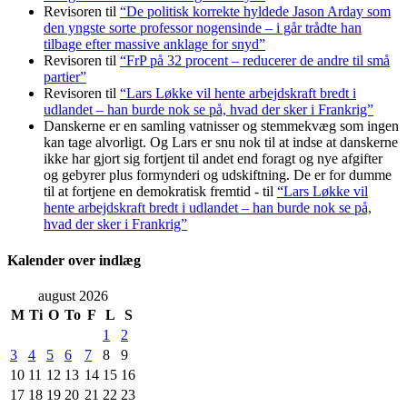
Revisoren
til
“De politisk korrekte hyldede Jason Arday som
den yngste sorte professor nogensinde – i går trådte han
tilbage efter massive anklage for snyd”
Revisoren
til
“FrP på 32 procent – reducerer de andre til små
partier”
Revisoren
til
“Lars Løkke vil hente arbejdskraft bredt i
udlandet – han burde nok se på, hvad der sker i Frankrig”
Danskerne er en samling vatnisser og stemmekvæg som ingen
kan tage alvorligt. Og Lars er snu nok til at indse at danskerne
ikke har gjort sig fortjent til andet end foragt og nye afgifter
og gebyrer plus formynderi og udskiftning. De er for dumme
til at fortjene en demokratisk fremtid -
til
“Lars Løkke vil
hente arbejdskraft bredt i udlandet – han burde nok se på,
hvad der sker i Frankrig”
Kalender over indlæg
august 2026
M
Ti
O
To
F
L
S
1
2
3
4
5
6
7
8
9
10
11
12
13
14
15
16
17
18
19
20
21
22
23