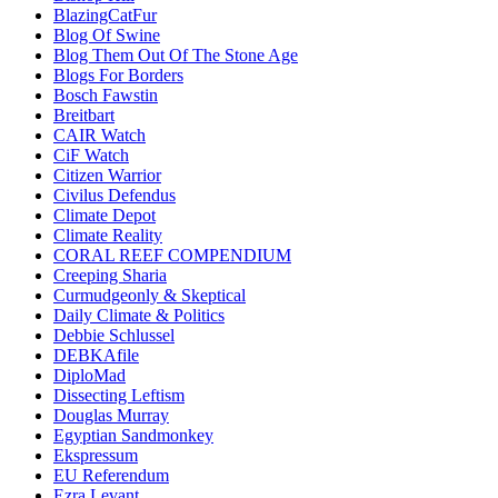
BlazingCatFur
Blog Of Swine
Blog Them Out Of The Stone Age
Blogs For Borders
Bosch Fawstin
Breitbart
CAIR Watch
CiF Watch
Citizen Warrior
Civilus Defendus
Climate Depot
Climate Reality
CORAL REEF COMPENDIUM
Creeping Sharia
Curmudgeonly & Skeptical
Daily Climate & Politics
Debbie Schlussel
DEBKAfile
DiploMad
Dissecting Leftism
Douglas Murray
Egyptian Sandmonkey
Ekspressum
EU Referendum
Ezra Levant