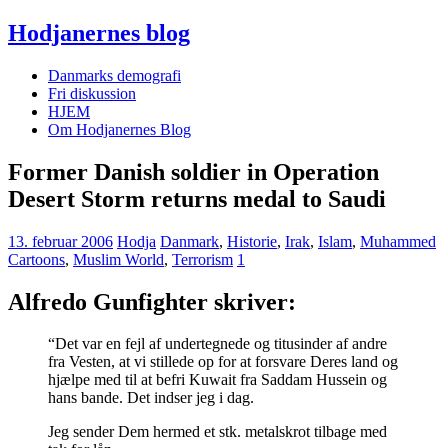
Hodjanernes blog
Danmarks demografi
Fri diskussion
HJEM
Om Hodjanernes Blog
Former Danish soldier in Operation
Desert Storm returns medal to Saudi
13. februar 2006
Hodja
Danmark
,
Historie
,
Irak
,
Islam
,
Muhammed
Cartoons
,
Muslim World
,
Terrorism
1
Alfredo Gunfighter skriver:
“Det var en fejl af undertegnede og titusinder af andre
fra Vesten, at vi stillede op for at forsvare Deres land og
hjælpe med til at befri Kuwait fra Saddam Hussein og
hans bande. Det indser jeg i dag.
Jeg sender Dem hermed et stk. metalskrot tilbage med