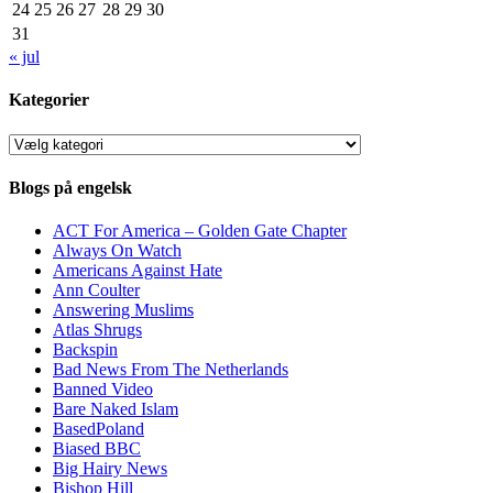
24
25
26
27
28
29
30
31
« jul
Kategorier
Kategorier
Blogs på engelsk
ACT For America – Golden Gate Chapter
Always On Watch
Americans Against Hate
Ann Coulter
Answering Muslims
Atlas Shrugs
Backspin
Bad News From The Netherlands
Banned Video
Bare Naked Islam
BasedPoland
Biased BBC
Big Hairy News
Bishop Hill