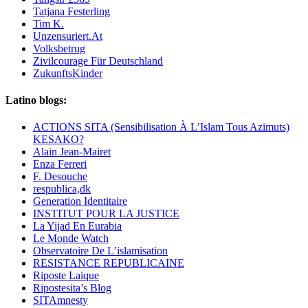
Tatjana Festerling
Tim K.
Unzensuriert.At
Volksbetrug
Zivilcourage Für Deutschland
ZukunftsKinder
Latino blogs:
ACTIONS SITA (Sensibilisation À L’Islam Tous Azimuts)
KESAKO?
Alain Jean-Mairet
Enza Ferreri
F. Desouche
respublica,dk
Generation Identitaire
INSTITUT POUR LA JUSTICE
La Yijad En Eurabia
Le Monde Watch
Observatoire De L’islamisation
RESISTANCE REPUBLICAINE
Riposte Laique
Ripostesita’s Blog
SITAmnesty