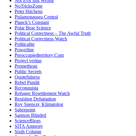
Not Evil Just Wrong
NoTricksZone
Peter Hitchens
Pislamonausea Central
Planck’s Constant
Polar Bear Science
Political Correctness – The Awful Truth
Political Correctness Watch
Politicalite
Powerline
Preoccupiedterritory.Com
Project veritas
Promethean
Public Secrets
Quotefulness
Rebel Pundit
Reconquista
Refugee Resettlement Watch
Resisting Defamation
Roy Spencer, Klimatolog
Saberpoint
Samson Blinded
ScienceBlogs
SITA Amnesty
Sixth Column