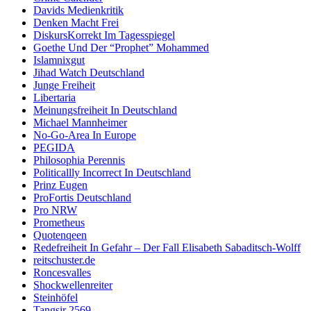
Davids Medienkritik
Denken Macht Frei
DiskursKorrekt Im Tagesspiegel
Goethe Und Der “Prophet” Mohammed
Islamnixgut
Jihad Watch Deutschland
Junge Freiheit
Libertaria
Meinungsfreiheit In Deutschland
Michael Mannheimer
No-Go-Area In Europe
PEGIDA
Philosophia Perennis
Politicallly Incorrect In Deutschland
Prinz Eugen
ProFortis Deutschland
Pro NRW
Prometheus
Quotenqeen
Redefreiheit In Gefahr – Der Fall Elisabeth Sabaditsch-Wolff
reitschuster.de
Roncesvalles
Shockwellenreiter
Steinhöfel
Tangsir 2569