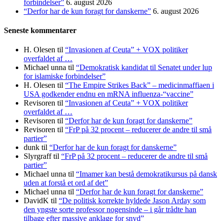
forbindelser”
6. august 2026
“Derfor har de kun foragt for danskerne”
6. august 2026
Seneste kommentarer
H. Olesen
til
“Invasionen af Ceuta” + VOX politiker
overfaldet af …
Michael unna
til
“Demokratisk kandidat til Senatet under lup
for islamiske forbindelser”
H. Olesen
til
“The Empire Strikes Back” – medicinmaffiaen i
USA godkender endnu en mRNA influenza-“vaccine”
Revisoren
til
“Invasionen af Ceuta” + VOX politiker
overfaldet af …
Revisoren
til
“Derfor har de kun foragt for danskerne”
Revisoren
til
“FrP på 32 procent – reducerer de andre til små
partier”
dunk
til
“Derfor har de kun foragt for danskerne”
Slyrgraff
til
“FrP på 32 procent – reducerer de andre til små
partier”
Michael unna
til
“Imamer kan bestå demokratikursus på dansk
uden at forstå et ord af det”
Michael unna
til
“Derfor har de kun foragt for danskerne”
DavidK
til
“De politisk korrekte hyldede Jason Arday som
den yngste sorte professor nogensinde – i går trådte han
tilbage efter massive anklage for snyd”