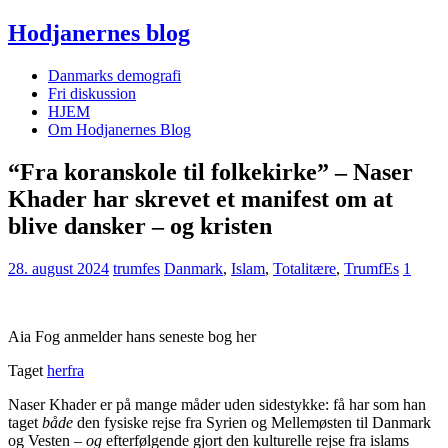
Hodjanernes blog
Danmarks demografi
Fri diskussion
HJEM
Om Hodjanernes Blog
“Fra koranskole til folkekirke” – Naser
Khader har skrevet et manifest om at
blive dansker – og kristen
28. august 2024
trumfes
Danmark
,
Islam
,
Totalitære
,
TrumfEs
1
Aia Fog anmelder hans seneste bog her
Taget
herfra
Naser Khader er på mange måder uden sidestykke: få har som han
taget
både
den fysiske rejse fra Syrien og Mellemøsten til Danmark
og Vesten –
og
efterfølgende gjort den kulturelle rejse fra islams