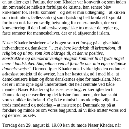
en art alter ego i Paulus, der som Khader var konvertit og som inden
sin omvendelse nidkært forfulgte de kristne, han senere blev
kirkefader for. Hertil kommer – og det er min udlægning – at kirken
som institution, fællesskab og som fysisk og helt konkret fixpunkt
for troen nok har en særlig betydning for en ex-muslim, der ved
konvertering til den Luthersk-evangeliske tro mister de regler og
faste rammer for menneskelivet, der er så afgørende i islam.
Naser Khader beskriver selv bogen som et forsøg på at give både
indvandrere og danskere
”…et dybere kendskab til kristendom, til
religion og til tro, som kan bidrage til, at denne positive,
konstruktive og demokrativenlige religion kommer til at fylde noget
mere i landskabet. Simpelthen ved at fortælle om min egen religiøse
dannelsesrejse
”. Dermed føjer Khader nok i virkeligheden endnu et
ørkesløst projekt til de øvrige, han har kastet sig ud i med bl.a. at
demokratisere islam og åbne danskernes øjne for nazi-islam. Men
det er i mine øjne også underordnet: det helt centrale ved både
manden Naser Khader og hans seneste bog, er kærligheden til
Danmark og de værdier og det kristne fundament, der har skabt
vores unikke fædreland. Og ikke mindst hans ukuelige vilje til –
trods modstand og nederlag – at insistere på Danmark og på at
forklare og minde os om vores baggrund, så vi ikke mister vores rod
og dermed os selv.
Torsdag den 29. august kl. 19.00 kan du møde Naser Khader, når