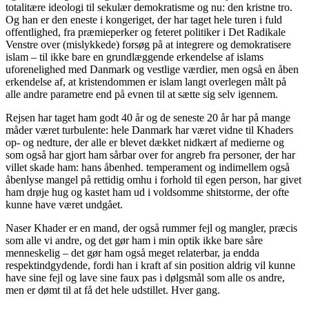
totalitære ideologi til sekulær demokratisme og nu: den kristne tro.
Og han er den eneste i kongeriget, der har taget hele turen i fuld
offentlighed, fra præmieperker og feteret politiker i Det Radikale
Venstre over (mislykkede) forsøg på at integrere og demokratisere
islam – til ikke bare en grundlæggende erkendelse af islams
uforenelighed med Danmark og vestlige værdier, men også en åben
erkendelse af, at kristendommen er islam langt overlegen målt på
alle andre parametre end på evnen til at sætte sig selv igennem.
Rejsen har taget ham godt 40 år og de seneste 20 år har på mange
måder været turbulente: hele Danmark har været vidne til Khaders
op- og nedture, der alle er blevet dækket nidkært af medierne og
som også har gjort ham sårbar over for angreb fra personer, der har
villet skade ham: hans åbenhed. temperament og indimellem også
åbenlyse mangel på rettidig omhu i forhold til egen person, har givet
ham drøje hug og kastet ham ud i voldsomme shitstorme, der ofte
kunne have været undgået.
Naser Khader er en mand, der også rummer fejl og mangler, præcis
som alle vi andre, og det gør ham i min optik ikke bare såre
menneskelig – det gør ham også meget relaterbar, ja endda
respektindgydende, fordi han i kraft af sin position aldrig vil kunne
have sine fejl og lave sine faux pas i dølgsmål som alle os andre,
men er dømt til at få det hele udstillet. Hver gang.