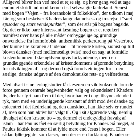
Alligevel bliver han ved med at rejse sig, og hver gang ved at tage
endnu et skridt ind mod kernen i sit selvvalgte fædreland. Senest
med bogen ”Vejen – fra koranskole til folkekirke”, der udkom i maj
i år, og som beskriver Khaders lange dannelses- og trosrejse i ”
små
episoder og store vendepunkter
”, som der står på bogens bagside.
Og det er ikke bare interessant læsning: bogen er et regulært
manifest over hans på alle måder omhyggelige og grundige
omvendelse fra homofobisk, antisemitisk perkerdreng på Vesterbro,
der kunne lire koranen af udenad – til troende kristen, zionist og full
blown dansker (med mellemøstligt twist) med en sag: at formidle
kristendommen. Ikke nødvendigvis forkyndende, men i en
grundlæggende erkendelse af kristendommens afgørende betydning
for udviklingen af – og dermed også forudsætningen for – den
særlige, danske udgave af den demokratiske rets- og velfærdsstat.
Med afsæt i sine teologistudier får læseren en vildtvoksende tour de
force gennem centrale begivenheder, valg og erkendelser i Khaders
liv, der har ført ham frem til der, hvor han er i dag; tilsyneladende i
ryk, men med en underliggende konstant af drift mod det danske og
epicentret i det fædreland og den danskhed, han ikke selv er rundet
af, men som han aktivt har valgt til. Og i sit afgørende valg, nemlig
tilvalget af den kristne tro – og dermed et endegyldigt fravalg af
islam – har Paulus fået en særlig betydning for Khader. Så meget, at
Paulus faktisk kommer til at fylde mere end Jesus i bogen. Eller
sådan følte jeg det som læser, men der er en forklaring: Khader ser