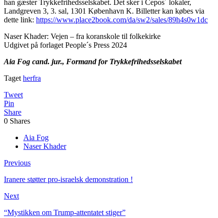
han gæster Trykkefrihedsselskabet. Det sker i Cepos´ lokaler,
Landgreven 3, 3. sal, 1301 København K. Billetter kan købes via
dette link:
https://www.place2book.com/da/sw2/sales/89h4s0w1dc
Naser Khader: Vejen – fra koranskole til folkekirke
Udgivet på forlaget People´s Press 2024
Aia Fog
cand. jur.,
Formand for Trykkefrihedsselskabet
Taget
herfra
Tweet
Pin
Share
0
Shares
Aia Fog
Naser Khader
Previous
Iranere støtter pro-israelsk demonstration !
Next
“Mystikken om Trump-attentatet stiger”