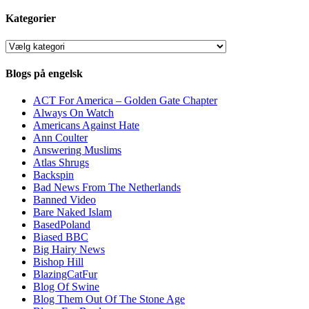
Kategorier
Kategorier
Blogs på engelsk
ACT For America – Golden Gate Chapter
Always On Watch
Americans Against Hate
Ann Coulter
Answering Muslims
Atlas Shrugs
Backspin
Bad News From The Netherlands
Banned Video
Bare Naked Islam
BasedPoland
Biased BBC
Big Hairy News
Bishop Hill
BlazingCatFur
Blog Of Swine
Blog Them Out Of The Stone Age