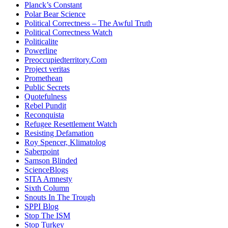
Planck’s Constant
Polar Bear Science
Political Correctness – The Awful Truth
Political Correctness Watch
Politicalite
Powerline
Preoccupiedterritory.Com
Project veritas
Promethean
Public Secrets
Quotefulness
Rebel Pundit
Reconquista
Refugee Resettlement Watch
Resisting Defamation
Roy Spencer, Klimatolog
Saberpoint
Samson Blinded
ScienceBlogs
SITA Amnesty
Sixth Column
Snouts In The Trough
SPPI Blog
Stop The ISM
Stop Turkey