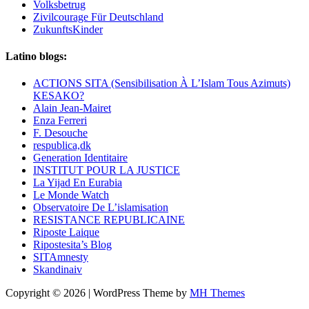
Volksbetrug
Zivilcourage Für Deutschland
ZukunftsKinder
Latino blogs:
ACTIONS SITA (Sensibilisation À L’Islam Tous Azimuts)
KESAKO?
Alain Jean-Mairet
Enza Ferreri
F. Desouche
respublica,dk
Generation Identitaire
INSTITUT POUR LA JUSTICE
La Yijad En Eurabia
Le Monde Watch
Observatoire De L’islamisation
RESISTANCE REPUBLICAINE
Riposte Laique
Ripostesita’s Blog
SITAmnesty
Skandinaiv
Copyright © 2026 | WordPress Theme by
MH Themes