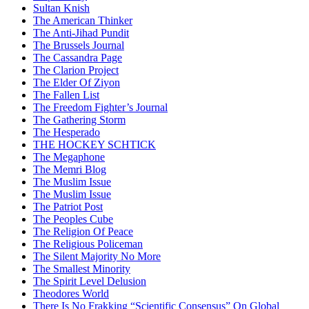
Sultan Knish
The American Thinker
The Anti-Jihad Pundit
The Brussels Journal
The Cassandra Page
The Clarion Project
The Elder Of Ziyon
The Fallen List
The Freedom Fighter’s Journal
The Gathering Storm
The Hesperado
THE HOCKEY SCHTICK
The Megaphone
The Memri Blog
The Muslim Issue
The Muslim Issue
The Patriot Post
The Peoples Cube
The Religion Of Peace
The Religious Policeman
The Silent Majority No More
The Smallest Minority
The Spirit Level Delusion
Theodores World
There Is No Frakking “Scientific Consensus” On Global