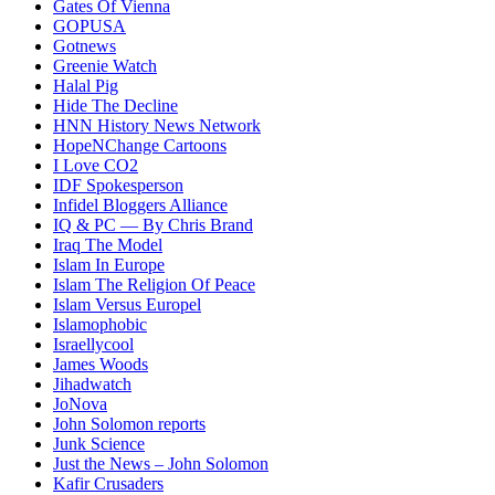
Gates Of Vienna
GOPUSA
Gotnews
Greenie Watch
Halal Pig
Hide The Decline
HNN History News Network
HopeNChange Cartoons
I Love CO2
IDF Spokesperson
Infidel Bloggers Alliance
IQ & PC — By Chris Brand
Iraq The Model
Islam In Europe
Islam The Religion Of Peace
Islam Versus Europe
l
Islamophobic
Israellycool
James Woods
Jihadwatch
JoNova
John Solomon reports
Junk Science
Just the News – John Solomon
Kafir Crusaders