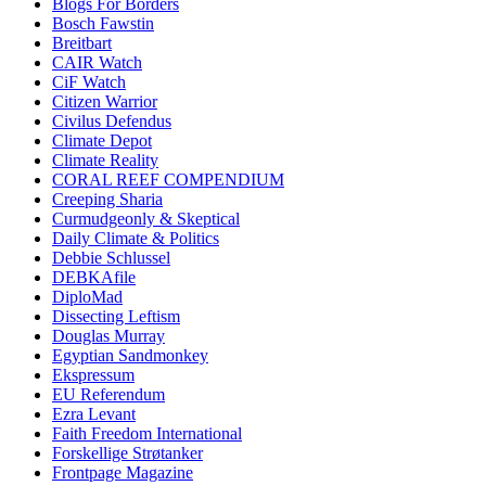
Blogs For Borders
Bosch Fawstin
Breitbart
CAIR Watch
CiF Watch
Citizen Warrior
Civilus Defendus
Climate Depot
Climate Reality
CORAL REEF COMPENDIUM
Creeping Sharia
Curmudgeonly & Skeptical
Daily Climate & Politics
Debbie Schlussel
DEBKAfile
DiploMad
Dissecting Leftism
Douglas Murray
Egyptian Sandmonkey
Ekspressum
EU Referendum
Ezra Levant
Faith Freedom International
Forskellige Strøtanker
Frontpage Magazine