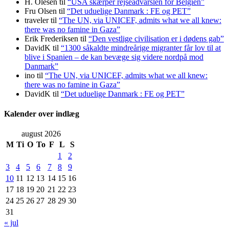
H. Olesen
til
“USA skærper rejseadvarslen for Belgien”
Fru Olsen
til
“Det uduelige Danmark : FE og PET”
traveler
til
“The UN, via UNICEF, admits what we all knew:
there was no famine in Gaza”
Erik Frederiksen
til
“Den vestlige civilisation er i dødens gab”
DavidK
til
“1300 såkaldte mindreårige migranter får lov til at
blive i Spanien – de kan bevæge sig videre nordpå mod
Danmark”
ino
til
“The UN, via UNICEF, admits what we all knew:
there was no famine in Gaza”
DavidK
til
“Det uduelige Danmark : FE og PET”
Kalender over indlæg
august 2026
M
Ti
O
To
F
L
S
1
2
3
4
5
6
7
8
9
10
11
12
13
14
15
16
17
18
19
20
21
22
23
24
25
26
27
28
29
30
31
« jul