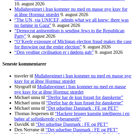
10. august 2026
Mullahregimet i Iran kommer nu med en masse nye krav for
at åbne Hormuz strædet
9. august 2026
“The UN, via UNICEF, admits what we all knew: there was
no famine in Gaza”
9. august 2026
“Democrat antisemitism is sending Jews to the Republican
Party”
9. august 2026
“O’Keefe exposure of Michigan election fraud makes the case
for throwing out the entire election”
9. august 2026
“Den vestlige civilisation er i dødens gab”
9. august 2026
Seneste kommentarer
traveler
til
Mullahregimet i Iran kommer nu med en masse nye
krav for at åbne Hormuz strædet
Slyrgraff
til
Mullahregimet i Iran kommer nu med en masse
nye krav for at åbne Hormuz strædet
Michael unna
til
“Derfor har de kun foragt for danskerne”
Michael unna
til
“Derfor har de kun foragt for danskerne”
Michael unna
til
“Det uduelige Danmark : FE og PET”
Thomas Jespersen
til
“Hackere bruger kunstig intelligens i en
bølge af sofistikerede cyberangreb”
DavidK
til
“Det uduelige Danmark : FE og PET”
Den Nervøse
til
“Det uduelige Danmark : FE og PET”