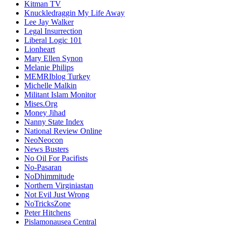
Kitman TV
Knuckledraggin My Life Away
Lee Jay Walker
Legal Insurrection
Liberal Logic 101
Lionheart
Mary Ellen Synon
Melanie Philips
MEMRIblog Turkey
Michelle Malkin
Militant Islam Monitor
Mises.Org
Money Jihad
Nanny State Index
National Review Online
NeoNeocon
News Busters
No Oil For Pacifists
No-Pasaran
NoDhimmitude
Northern Virginiastan
Not Evil Just Wrong
NoTricksZone
Peter Hitchens
Pislamonausea Central