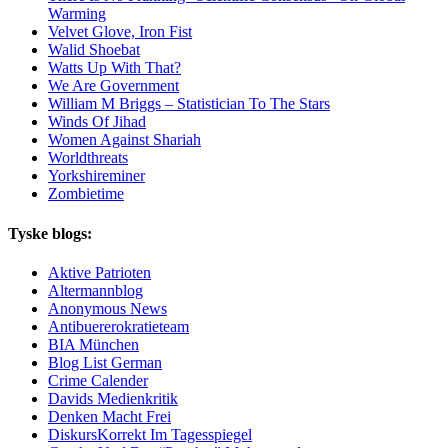
Warming
Velvet Glove, Iron Fist
Walid Shoebat
Watts Up With That?
We Are Government
William M Briggs – Statistician To The Stars
Winds Of Jihad
Women Against Shariah
Worldthreats
Yorkshireminer
Zombietime
Tyske blogs:
Aktive Patrioten
Altermannblog
Anonymous News
Antibuererokratieteam
BIA München
Blog List German
Crime Calender
Davids Medienkritik
Denken Macht Frei
DiskursKorrekt Im Tagesspiegel