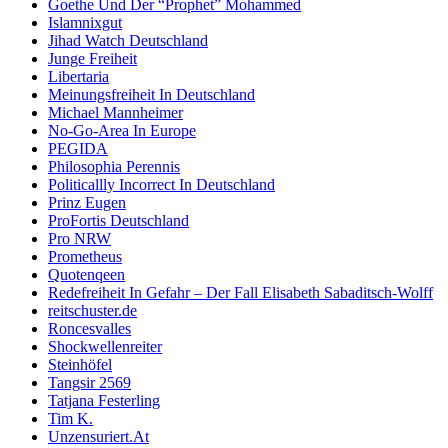
Goethe Und Der “Prophet” Mohammed
Islamnixgut
Jihad Watch Deutschland
Junge Freiheit
Libertaria
Meinungsfreiheit In Deutschland
Michael Mannheimer
No-Go-Area In Europe
PEGIDA
Philosophia Perennis
Politicallly Incorrect In Deutschland
Prinz Eugen
ProFortis Deutschland
Pro NRW
Prometheus
Quotenqeen
Redefreiheit In Gefahr – Der Fall Elisabeth Sabaditsch-Wolff
reitschuster.de
Roncesvalles
Shockwellenreiter
Steinhöfel
Tangsir 2569
Tatjana Festerling
Tim K.
Unzensuriert.At