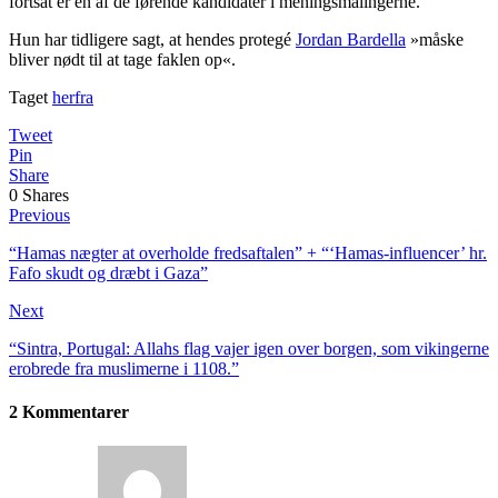
fortsat er en af de førende kandidater i meningsmålingerne.
Hun har tidligere sagt, at hendes protegé
Jordan Bardella
»måske
bliver nødt til at tage faklen op«.
Taget
herfra
Tweet
Pin
Share
0
Shares
Previous
“Hamas nægter at overholde fredsaftalen” + “‘Hamas-influencer’ hr.
Fafo skudt og dræbt i Gaza”
Next
“Sintra, Portugal: Allahs flag vajer igen over borgen, som vikingerne
erobrede fra muslimerne i 1108.”
2 Kommentarer