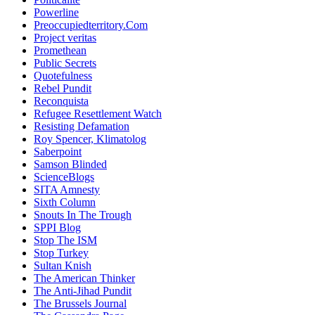
Powerline
Preoccupiedterritory.Com
Project veritas
Promethean
Public Secrets
Quotefulness
Rebel Pundit
Reconquista
Refugee Resettlement Watch
Resisting Defamation
Roy Spencer, Klimatolog
Saberpoint
Samson Blinded
ScienceBlogs
SITA Amnesty
Sixth Column
Snouts In The Trough
SPPI Blog
Stop The ISM
Stop Turkey
Sultan Knish
The American Thinker
The Anti-Jihad Pundit
The Brussels Journal