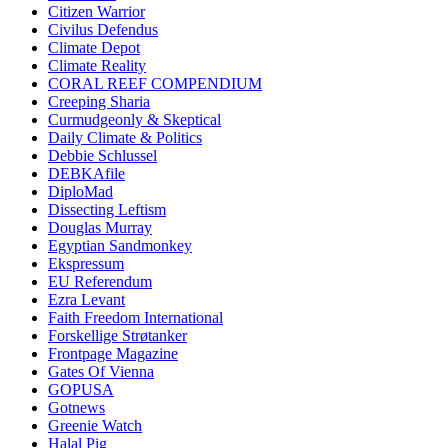
Citizen Warrior
Civilus Defendus
Climate Depot
Climate Reality
CORAL REEF COMPENDIUM
Creeping Sharia
Curmudgeonly & Skeptical
Daily Climate & Politics
Debbie Schlussel
DEBKAfile
DiploMad
Dissecting Leftism
Douglas Murray
Egyptian Sandmonkey
Ekspressum
EU Referendum
Ezra Levant
Faith Freedom International
Forskellige Strøtanker
Frontpage Magazine
Gates Of Vienna
GOPUSA
Gotnews
Greenie Watch
Halal Pig