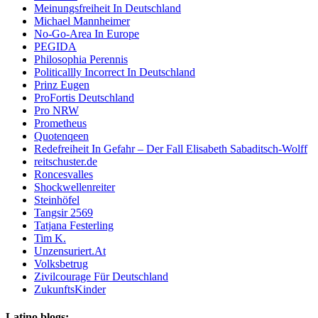
Meinungsfreiheit In Deutschland
Michael Mannheimer
No-Go-Area In Europe
PEGIDA
Philosophia Perennis
Politicallly Incorrect In Deutschland
Prinz Eugen
ProFortis Deutschland
Pro NRW
Prometheus
Quotenqeen
Redefreiheit In Gefahr – Der Fall Elisabeth Sabaditsch-Wolff
reitschuster.de
Roncesvalles
Shockwellenreiter
Steinhöfel
Tangsir 2569
Tatjana Festerling
Tim K.
Unzensuriert.At
Volksbetrug
Zivilcourage Für Deutschland
ZukunftsKinder
Latino blogs: