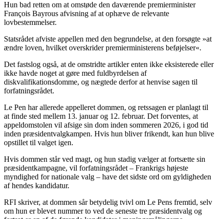
Hun bad retten om at omstøde den daværende premierminister
François Bayrous afvisning af at ophæve de relevante
lovbestemmelser.
Statsrådet afviste appellen med den begrundelse, at den forsøgte »at
ændre loven, hvilket overskrider premierministerens beføjelser«.
Det fastslog også, at de omstridte artikler enten ikke eksisterede eller
ikke havde noget at gøre med fuldbyrdelsen af
diskvalifikationsdomme, og nægtede derfor at henvise sagen til
forfatningsrådet.
Le Pen har allerede appelleret dommen, og retssagen er planlagt til
at finde sted mellem 13. januar og 12. februar. Det forventes, at
appeldomstolen vil afsige sin dom inden sommeren 2026, i god tid
inden præsidentvalgkampen. Hvis hun bliver frikendt, kan hun blive
opstillet til valget igen.
Hvis dommen står ved magt, og hun stadig vælger at fortsætte sin
præsidentkampagne, vil forfatningsrådet – Frankrigs højeste
myndighed for nationale valg – have det sidste ord om gyldigheden
af hendes kandidatur.
RFI skriver, at dommen sår betydelig tvivl om Le Pens fremtid, selv
om hun er blevet nummer to ved de seneste tre præsidentvalg og