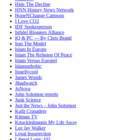
Hide The Decline
HNN History News Network
HopeNChange Cartoons
I Love CO2
IDF Spokesperson
Infidel Bloggers Alliance
IQ & PC — By Chris Brand
Iraq The Model
Islam In Europe
Islam The Religion Of Peace
Islam Versus Europe
l
Islamophobic
Israellycool
James Woods
Jihadwatch
JoNova
John Solomon reports
Junk Science
Just the News – John Solomon
Kafir Crusaders
Kitman TV
Knuckledraggin My Life Away
Lee Jay Walker
Legal Insurrection
Liberal Logic 101