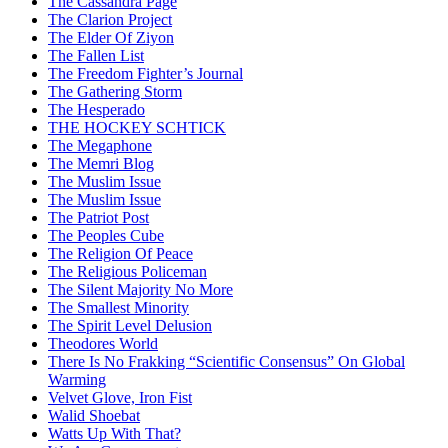
The Cassandra Page
The Clarion Project
The Elder Of Ziyon
The Fallen List
The Freedom Fighter’s Journal
The Gathering Storm
The Hesperado
THE HOCKEY SCHTICK
The Megaphone
The Memri Blog
The Muslim Issue
The Muslim Issue
The Patriot Post
The Peoples Cube
The Religion Of Peace
The Religious Policeman
The Silent Majority No More
The Smallest Minority
The Spirit Level Delusion
Theodores World
There Is No Frakking “Scientific Consensus” On Global
Warming
Velvet Glove, Iron Fist
Walid Shoebat
Watts Up With That?