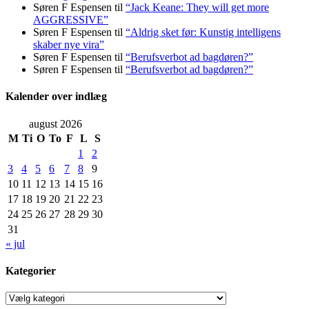
Søren F Espensen
til
“Jack Keane: They will get more
AGGRESSIVE”
Søren F Espensen
til
“Aldrig sket før: Kunstig intelligens
skaber nye vira”
Søren F Espensen
til
“Berufsverbot ad bagdøren?”
Søren F Espensen
til
“Berufsverbot ad bagdøren?”
Kalender over indlæg
august 2026
M
Ti
O
To
F
L
S
1
2
3
4
5
6
7
8
9
10
11
12
13
14
15
16
17
18
19
20
21
22
23
24
25
26
27
28
29
30
31
« jul
Kategorier
Kategorier