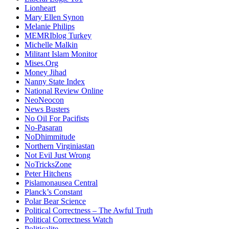
Lionheart
Mary Ellen Synon
Melanie Philips
MEMRIblog Turkey
Michelle Malkin
Militant Islam Monitor
Mises.Org
Money Jihad
Nanny State Index
National Review Online
NeoNeocon
News Busters
No Oil For Pacifists
No-Pasaran
NoDhimmitude
Northern Virginiastan
Not Evil Just Wrong
NoTricksZone
Peter Hitchens
Pislamonausea Central
Planck’s Constant
Polar Bear Science
Political Correctness – The Awful Truth
Political Correctness Watch
Politicalite