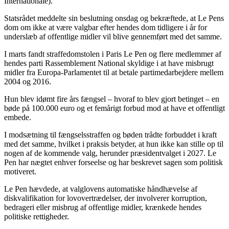
Internationale).
Statsrådet meddelte sin beslutning onsdag og bekræftede, at Le Pens
dom om ikke at være valgbar efter hendes dom tidligere i år for
underslæb af offentlige midler vil blive gennemført med det samme.
I marts fandt straffedomstolen i Paris Le Pen og flere medlemmer af
hendes parti Rassemblement National skyldige i at have misbrugt
midler fra Europa-Parlamentet til at betale partimedarbejdere mellem
2004 og 2016.
Hun blev idømt fire års fængsel – hvoraf to blev gjort betinget – en
bøde på 100.000 euro og et femårigt forbud mod at have et offentligt
embede.
I modsætning til fængselsstraffen og bøden trådte forbuddet i kraft
med det samme, hvilket i praksis betyder, at hun ikke kan stille op til
nogen af de kommende valg, herunder præsidentvalget i 2027. Le
Pen har nægtet enhver forseelse og har beskrevet sagen som politisk
motiveret.
Le Pen hævdede, at valglovens automatiske håndhævelse af
diskvalifikation for lovovertrædelser, der involverer korruption,
bedrageri eller misbrug af offentlige midler, krænkede hendes
politiske rettigheder.