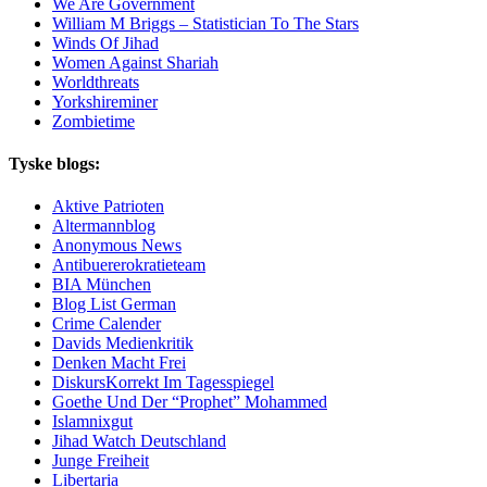
We Are Government
William M Briggs – Statistician To The Stars
Winds Of Jihad
Women Against Shariah
Worldthreats
Yorkshireminer
Zombietime
Tyske blogs:
Aktive Patrioten
Altermannblog
Anonymous News
Antibuererokratieteam
BIA München
Blog List German
Crime Calender
Davids Medienkritik
Denken Macht Frei
DiskursKorrekt Im Tagesspiegel
Goethe Und Der “Prophet” Mohammed
Islamnixgut
Jihad Watch Deutschland
Junge Freiheit
Libertaria