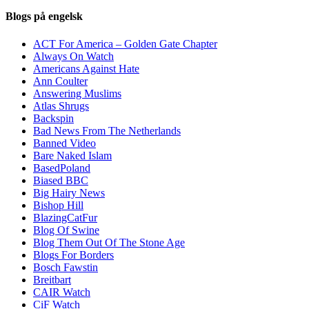
Blogs på engelsk
ACT For America – Golden Gate Chapter
Always On Watch
Americans Against Hate
Ann Coulter
Answering Muslims
Atlas Shrugs
Backspin
Bad News From The Netherlands
Banned Video
Bare Naked Islam
BasedPoland
Biased BBC
Big Hairy News
Bishop Hill
BlazingCatFur
Blog Of Swine
Blog Them Out Of The Stone Age
Blogs For Borders
Bosch Fawstin
Breitbart
CAIR Watch
CiF Watch