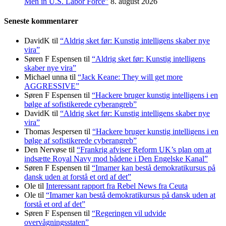
Men in U.S. Labor Force”
8. august 2026
Seneste kommentarer
DavidK
til
“Aldrig sket før: Kunstig intelligens skaber nye
vira”
Søren F Espensen
til
“Aldrig sket før: Kunstig intelligens
skaber nye vira”
Michael unna
til
“Jack Keane: They will get more
AGGRESSIVE”
Søren F Espensen
til
“Hackere bruger kunstig intelligens i en
bølge af sofistikerede cyberangreb”
DavidK
til
“Aldrig sket før: Kunstig intelligens skaber nye
vira”
Thomas Jespersen
til
“Hackere bruger kunstig intelligens i en
bølge af sofistikerede cyberangreb”
Den Nervøse
til
“Frankrig afviser Reform UK’s plan om at
indsætte Royal Navy mod bådene i Den Engelske Kanal”
Søren F Espensen
til
“Imamer kan bestå demokratikursus på
dansk uden at forstå et ord af det”
Ole
til
Interessant rapport fra Rebel News fra Ceuta
Ole
til
“Imamer kan bestå demokratikursus på dansk uden at
forstå et ord af det”
Søren F Espensen
til
“Regeringen vil udvide
overvågningsstaten”