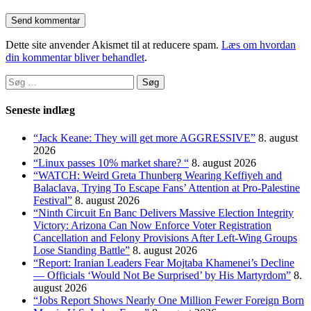
Dette site anvender Akismet til at reducere spam.
Læs om hvordan
din kommentar bliver behandlet
.
Søg
efter:
Seneste indlæg
“Jack Keane: They will get more AGGRESSIVE”
8. august
2026
“Linux passes 10% market share? “
8. august 2026
“WATCH: Weird Greta Thunberg Wearing Keffiyeh and
Balaclava, Trying To Escape Fans’ Attention at Pro-Palestine
Festival”
8. august 2026
“Ninth Circuit En Banc Delivers Massive Election Integrity
Victory: Arizona Can Now Enforce Voter Registration
Cancellation and Felony Provisions After Left-Wing Groups
Lose Standing Battle”
8. august 2026
“Report: Iranian Leaders Fear Mojtaba Khamenei’s Decline
— Officials ‘Would Not Be Surprised’ by His Martyrdom”
8.
august 2026
“Jobs Report Shows Nearly One Million Fewer Foreign Born